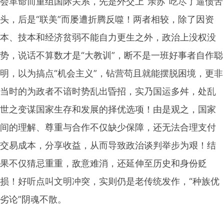
会革命而重组国际关系，先是外交上“亲苏”吃尽了逼债苦
头，后是“联美”而屡遭折腾反噬！两者相较，除了因资
本、技本和经济贫弱不能自力更生之外，政治上没权没
势，说话不算数才是“大教训”，断不是一班好事者自作聪
明，以为搞点“机会主义”，钻营苟且就能摆脱困境，更非
当时的为政者不谙时势乱出昏招，实乃国运多舛，处乱
世之变谋国家生存和发展的择优选项！由是观之，国家
间的理解、尊重与合作不仅缺少保障，还无法合理支付
交易成本，分享收益，从而导致政治谈判举步为艰！结
果不仅猜忌重重，敌意难消，还延伸至历史和身份贬
损！好听点叫文明冲突，实则仍是老传统发作，“种族优
劣论”阴魂不散。