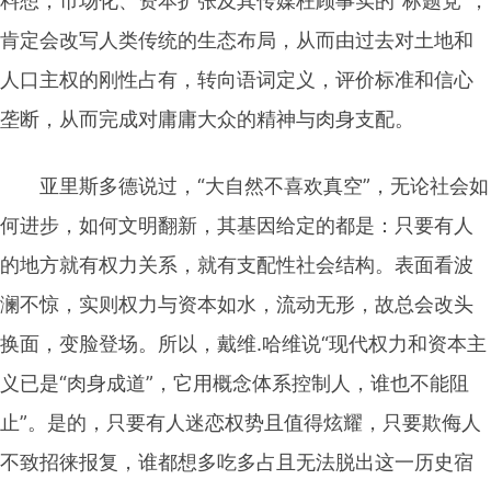
料想，市场化、资本扩张及其传媒枉顾事实的“标题党”，
肯定会改写人类传统的生态布局，从而由过去对土地和
人口主权的刚性占有，转向语词定义，评价标准和信心
垄断，从而完成对庸庸大众的精神与肉身支配。
亚里斯多德说过，“大自然不喜欢真空”，无论社会如
何进步，如何文明翻新，其基因给定的都是：只要有人
的地方就有权力关系，就有支配性社会结构。表面看波
澜不惊，实则权力与资本如水，流动无形，故总会改头
换面，变脸登场。所以，戴维.哈维说“现代权力和资本主
义已是“肉身成道”，它用概念体系控制人，谁也不能阻
止”。是的，只要有人迷恋权势且值得炫耀，只要欺侮人
不致招徕报复，谁都想多吃多占且无法脱出这一历史宿