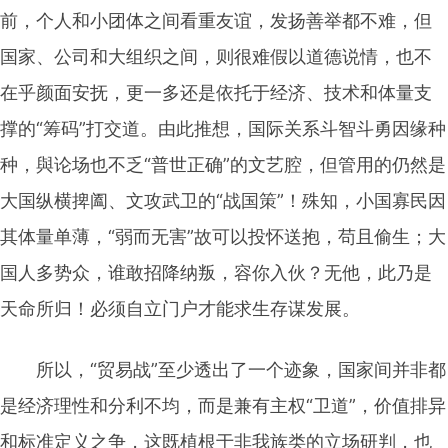
前，个人和小团体之间看重友谊，发扬善举都不难，但
国家、公司和大组织之间，则很难假以道德说情，也不
在乎颜面安抚，更一多还是依托于经济、技术和体量支
撑的“筹码”打交道。由此推想，国际关系斗智斗勇因缘种
种，與论场也不乏“普世正确”的文艺腔，但管用的仍然是
大国纵横捭阖、文攻武卫的“战国策”！殊知，小国寡民因
其体量单薄，“弱而无害”故可以投怀送抱，苟且偷生；大
国人多势众，谁敢招降纳叛，容你入伙？无他，此乃是
天命所归！必须自立门户才能求生存谋发展。
所以，“贸易战”至少透出了一个迹象，国家间并非都
是经济理性和分利不均，而是兼有主权“卫道”，价值排异
和标准定义之争，这既植根于非我族类的立场研判，也