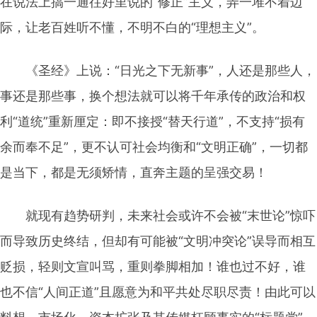
在说法上搞一通往好里说的“修正”主义，弄一堆不着边
际，让老百姓听不懂，不明不白的“理想主义”。
《圣经》上说：“日光之下无新事”，人还是那些人，
事还是那些事，换个想法就可以将千年承传的政治和权
利“道统”重新厘定：即不接授“替天行道”，不支持“损有
余而奉不足”，更不认可社会均衡和“文明正确”，一切都
是当下，都是无须矫情，直奔主题的呈强交易！
就现有趋势研判，未来社会或许不会被“末世论”惊吓
而导致历史终结，但却有可能被“文明冲突论”误导而相互
贬损，轻则文宣叫骂，重则拳脚相加！谁也过不好，谁
也不信“人间正道”且愿意为和平共处尽职尽责！由此可以