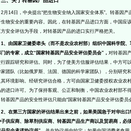
三、关于转基因产品进口
2
月
14
日，中央提出“把生物安全纳入国家安全体系”。转基因产
于生物安全的重要内容。因此，在转基因产品进口方面，中国应
三方安全评估为手段，对转基因产品的进口实行严格把关。
1
、由国家卫健委牵头（而不是农业农村部）组织中国科学院、
部门的专家，成立“国家转基因产品安全评估委员会”，
对转基因
进行跟踪研究和评估。同时，为了使美方信服评估结果，中方可
学家团队（比如俄罗斯、法国、德国的科学家团队），分别研究
及其环境影响。经研究评估合格，方可由国家卫健委授权农业农
品的进口许可。
为了保持客观、公正和制衡，中国农业农村部不
。
转基因产品的安全性评估只能由“国家转基因产品安全评估委员
2
、在第三方国家的评估结果出来之前，如果美国急于对华出口
种子供应商、除草剂供应商、转基因产品生产商以及贸易商，必须
产品安全承诺协议书”
。并在协议书中约定：如果中国消费者食用