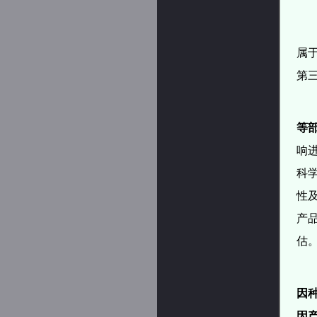
属
第
等
响
科
性
产
估
因
因