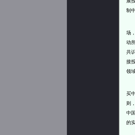
展
制
场
动
共
接
领
买
则
中
的