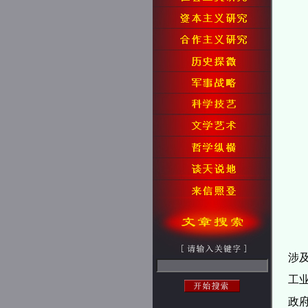
涉
工
政