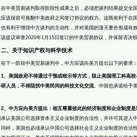
在中美贸易谈判取得阶段性成果之后，必须把谈判结果提交全
大应该保留可推翻中美政府之间签订协议的权力。这既有利于在
，也有利于增强中方谈判的主动性，并对美国的漫天要价形成有
应该提议审查
2020
年
1
月
15
日签订的中美贸易协议，并保留否决
二、关于知识产权与科学技术
在下一阶段中美贸易谈判中，中方应该向美方提出以下的要求
1
、美国政府不得通过干预或暗示等方式，阻止美国理工科高校
科研人员，不得阻扰中美民间的科技文化交流
。中国也承诺给予
。
2
、中方应向美方提出：相互尊重彼此的经济制度和企业制度是
国承认美国公司选择资本主义企业制度的合法性，并许可其进入
；同样，美国也必须承认中国公司选择社会主义企业制度的合法