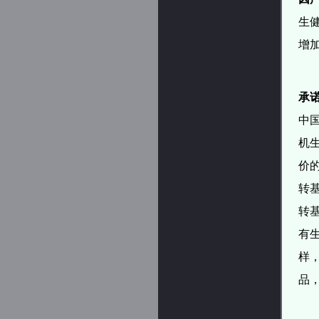
生
增
承
中
机
价
转
转
有
样
品