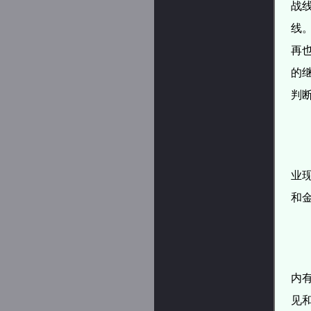
战
线
再
的
判
业
和
内
见