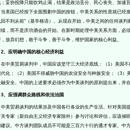
线；妥协投降只能饮鸩止渴，结果是政治丢分、民心丧失、加速
。当美国已经按下全面围剿中国的按钮，中美关系的性质就已经发
也回不到从前”（基辛格语）。从现在开始，中美之间的任何谈判
继续，而不是庆功酒会的开始。在新时期处理中美关系方面，必
断，放弃幻想，敢于斗争，善于斗争，维护国家的核心利益。
2
、应明确中国的核心经济利益
在中美贸易谈判中，中国应该坚守三大经济底线：（
1
）美国不
现代化；（
2
）美国不得威胁中国的农业安全与种族安全；（
3
）
金融安全。中国的上述要求必须作为中美谈判的原则提出来，并
3
、应强调群众路线和依法治国
中美贸易谈判的结果涉及中国各行各业的生产生活。针对美国
有关专家（新自由主义经济专家除外）参与讨论和评估，应该倾
和建议。中方谈判团队成员不可能是三百六十行的通才专家。中