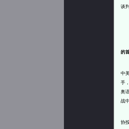
谈
的
中
手
奥
战
协