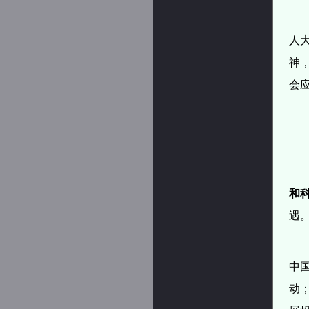
人
神
会
和
遇
中
动