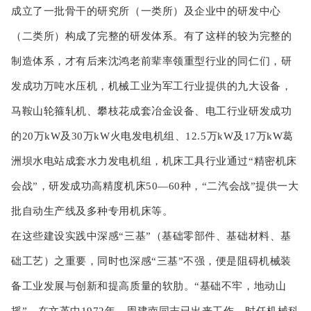
成立了一批骨干的研究所（一类所）及企业中的研发中心
（二类所）构成了完整的研发体系。有了这样的较为完整的
制造体系，才有后来沈鸿老前辈率领重型行业的同仁们，研
发成功万吨水压机，机械工业为军工行业提供的九大设备，
马鞍山轮箍轧机、攀枝花成套冶金设备、电工行业研发成功
的20万kW及30万kW火电发电机组、12.5万kW及17万kW葛
洲坝水电站成套水力发电机组，机床工具行业通过“精密机床
会战”，研发成功高精度机床50—60种，“二汽会战”提供一大
批自动生产线及多种专用机床等。
在这些建设实践中深感“三基”（基础零部件、基础材料、基
础工艺）之重要，同时也深感“三基”不强，便是阻碍机械装
备工业发展与创新和提高质量的软肋。“基础不牢，地动山
摇”，在文革中1972年，周建南同志已出来工作，时任机械科