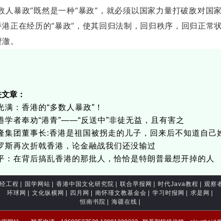
多数人暴政”既然是一种“暴政”，就必须以国家力量打破敌对国
香港正在经历的“暴政”，使其回归法制，回归秩序，回归正常
澄澈。
关文章：
光满：香港的“多数人暴政”！
港学者奉劝“港青”——“反送中”非徒无益，且有害之
隆集团董事长:香港是祖国被拐走的儿子，回来后不知道自己
罗斯再次折戟香港，论金融战我们还没输过
平：在背后搞乱香港的那批人，恰恰是特朗普最想开掉的人
经工程
|
国学网站
|
香港中国文化研究院
|
联合早报网
|
时代Java教程
|
观察
环球网
|
文化纵横网
|
四月网
|
南怀瑾文教基金会
|
学习时报网
|
求是网
|
恒南书院
|
海疆在线
|