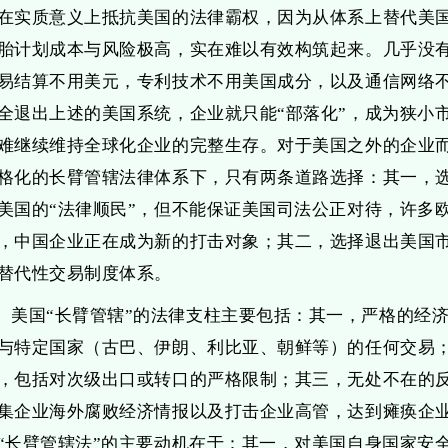
在实质意义上抵抗美国的法律霸权，因为从体系上替代美国
胎计划成本与风险极高，实在难以有效构筑起来。几乎没
易结算不用美元，专利技术不用美国成分，以及通信网络
全退出上述的美国系统，企业就只能“部落化”，成为狭小
难继续维持全球化企业的完整生存。对于美国之外的企业
格化的长臂管辖法律体系下，只有两条道路选择：其一，选
美国的“法律顺民”，但不能保证美国司法公正对待，许多
，中国企业正在成为新的打击对象；其二，选择退出美国
替代性交易制度体系。
美国“长臂管辖”的法律支柱主要包括：其一，严格的经
与特定国家（古巴、伊朗、利比亚、朝鲜等）的任何交易
，包括对次级出口或转口的严格限制；其三，无处不在的
集企业海外腐败经济情报以及打击企业高管，达到瘫痪企
“长臂管辖法”的主要动机在于：其一，对美国自身国家安