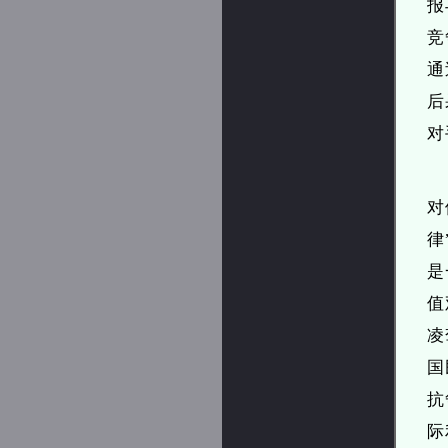
报
竞
通
后
对
对
律
是
值
凌
国
抗
际