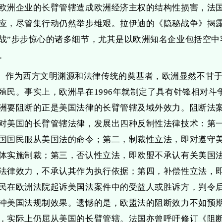
欧洲企业的长臂管辖造成欧洲经济主权的结构性损害，法
应，尽管集行动仍然举步维艰。拉伊迪的《隐秘战争》揭露
战”步步惊心的诸多细节，尤其是以欧洲知名企业包括空中
。
作为西方文明渊源和法律传统的奠基者，欧洲显然不甘
殖民。事实上，欧洲早在1996年就制定了具有针锋相对斗
洲要阻断的正是美国法律的长臂管辖及域外效力。阻断法
对美国的长臂管辖法律，发展出四种反制性法律技术：第
国国民服从美国法的命令；第二，制裁性立法，即对遵守
体实施制裁；第三，否认性立法，即欧盟不承认有关美国
法律效力，不承认其作为执行依据；第四，补偿性立法，
民在欧洲法院起诉美国法案件中的受益人或胜诉方，判令
冲美国法规制效果。遗憾的是，欧盟法的阻断效力不如预
，实际上仍屈从美国的长臂管辖。法国亦曾呼吁修订《阻