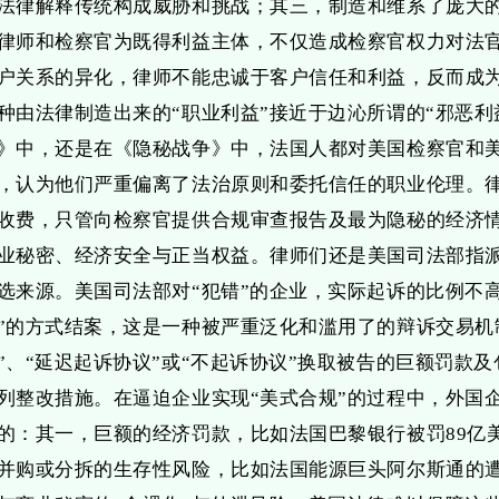
法律解释传统构成威胁和挑战；其三，制造和维系了庞大的
律师和检察官为既得利益主体，不仅造成检察官权力对法
户关系的异化，律师不能忠诚于客户信任和利益，反而成
种由法律制造出来的“职业利益”接近于边沁所谓的“邪恶利
》中，还是在《隐秘战争》中，法国人都对美国检察官和
，认为他们严重偏离了法治原则和委托信任的职业伦理。
收费，只管向检察官提供合规审查报告及最为隐秘的经济
业秘密、经济安全与正当权益。律师们还是美国司法部指派
选来源。美国司法部对“犯错”的企业，实际起诉的比例不
”的方式结案，这是一种被严重泛化和滥用了的辩诉交易机
”、“延迟起诉协议”或“不起诉协议”换取被告的巨额罚款
列整改措施。在逼迫企业实现“美式合规”的过程中，外国
的：其一，巨额的经济罚款，比如法国巴黎银行被罚89亿
并购或分拆的生存性风险，比如法国能源巨头阿尔斯通的