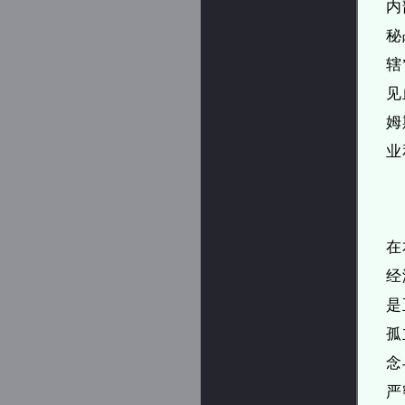
内
秘
辖
见
姆
业
在
经
是
孤
念
严