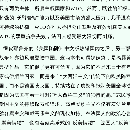
只有两类主体：所属主权国家和WTO。然而，既往的维权
超强的“长臂管辖”能力以及美国市场的强大压力，几乎没
可持续的抗衡，WTO亦难以承担公正裁判及有效制裁美国
WTO的双重抗争失效，法国人感受最为深切而刺痛。
继皮耶鲁齐的《美国陷阱》中文版热销国内之后，另一
战争》亦旋风般登陆中国。这两本书可谓姊妹篇，是揭露
典型作品。它们似乎更有可信度，因为它们不是来自于有着
家或伊斯兰国家，而是来自“大西洋主义”传统下的欧美阵
国，而不是德国或英国，持续站在了质疑和抵制美国全球
是因为法国有着一种对冲“大西洋主义”的独特的高卢式民
爱国主义的持续探索和追求。高卢民族主义不仅有着法兰
雅各宾主义和戴高乐主义的现代加持。在法国人的政治心
“崇美情结”，也有着戴高乐式的“反美情结”。法国人“反