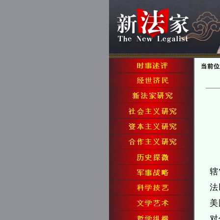
当前位
辖
法
美
对