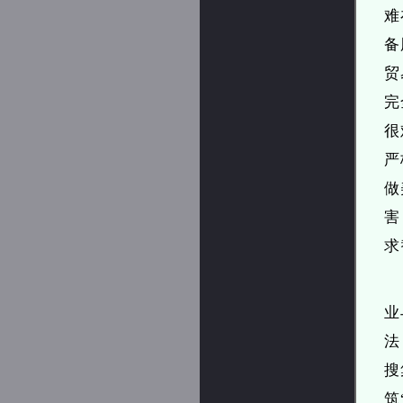
难
备
贸
完
很
严
做
害
求
业
法
搜
筑