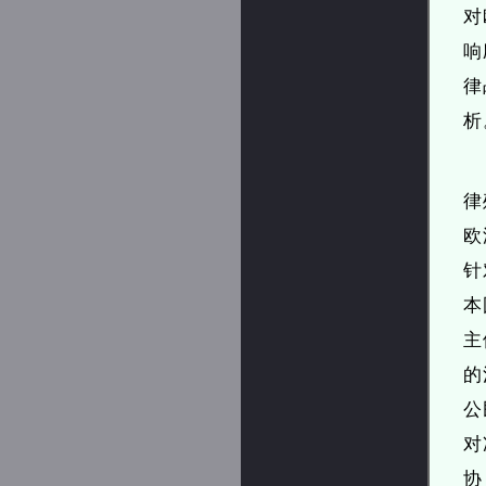
对
响
律
析
律
欧
针
本
主
的
公
对
协