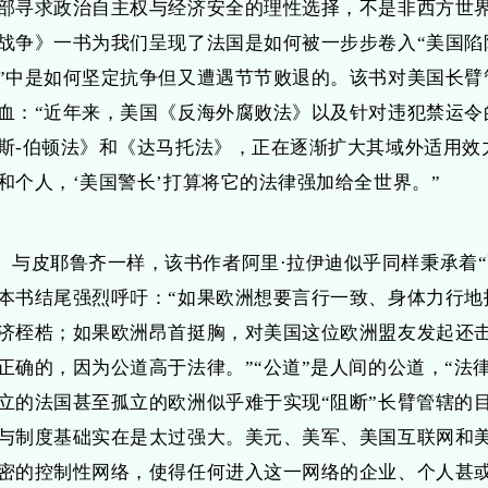
部寻求政治自主权与经济安全的理性选择，不是非西方世
战争》一书为我们呈现了法国是如何被一步步卷入“美国陷
”中是如何坚定抗争但又遭遇节节败退的。该书对美国长臂
血：“近年来，美国《反海外腐败法》以及针对违犯禁运令
斯-伯顿法》和《达马托法》，正在逐渐扩大其域外适用效
和个人，‘美国警长’打算将它的法律强加给全世界。”
与皮耶鲁齐一样，该书作者阿里·拉伊迪似乎同样秉承着“
本书结尾强烈呼吁：“如果欧洲想要言行一致、身体力行地
济桎梏；如果欧洲昂首挺胸，对美国这位欧洲盟友发起还
正确的，因为公道高于法律。”“公道”是人间的公道，“法
立的法国甚至孤立的欧洲似乎难于实现“阻断”长臂管辖的
与制度基础实在是太过强大。美元、美军、美国互联网和
密的控制性网络，使得任何进入这一网络的企业、个人甚