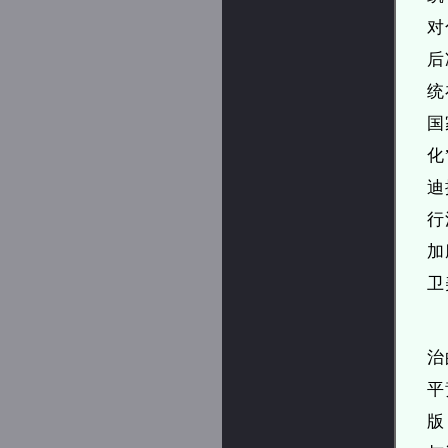
对
后
统
国
化
迪
行
加
卫
治
平
版