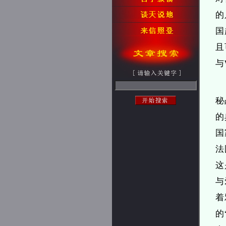
的
国
且
与
秘
的
国
法
这
与
着
的