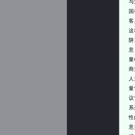
与
国
客
这
阱
意
量
商
人
量
议
系
性
意