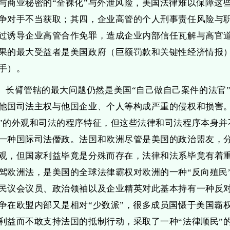
与商业秘密的“全裸化”与外泄风险，美国法律难以保障这
争对手不当获取；其四，企业高管的个人刑事责任风险与
过诱导企业高管合作免罪，造成企业内部信任瓦解与高官
果的最大受益者是美国政府（巨额罚款和关键性经济情报
手）。
长臂管辖的最大问题仍然是美国“自己做自己案件的法官
他国司法主权与他国企业、个人等构成严重的侵权和损害。
”的外观和司法的程序特征，但这些法律和司法程序本身并
一种国际司法僭政。法国和欧洲尽管是美国的政治盟友，
观，但国家利益毕竟是分殊而存在，法律和法系毕竟有着
驾欧洲法，是美国的全球法律霸权对欧洲的一种“反向殖民
民议会议员、政治领袖以及企业精英对此基本持有一种反
争在欧盟内部又是相对“少数派”，很多成员国慑于美国霸
利益而不敢支持法国的抵制行动，采取了一种“法律顺民”