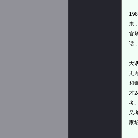
1
来
官
话
大
史
和
才
考
又
家