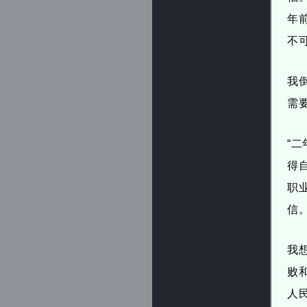
年
不
我
需
“
得
职
信
我
败
人