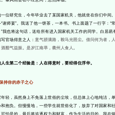
的一位研究生，今年毕业去了某国家机关，他就坐在你们中间
—“谢师宴”。我送了他一饼茶，一本书。书上面题了一行字：“
。”我也将这句话，送给所有进入国家机关工作的同学。白居易有
描写官场得意之人：
意气骄满路，鞍马光照尘。
借问何为者，
，酒酣气益振。
是岁江南旱，衢州人食人。
的人生第二个经验是：人在得意时，要经得住浮华。
、保持你的赤子之心
家年轻，虽然身上不免落上世俗的尘埃，但总体上心地纯洁，
心和抱负。但慢慢地，一些学生就世俗化了，放弃了对国家和
。可怕是的，最后将追逐权力和财富，作为生活的目的。我在