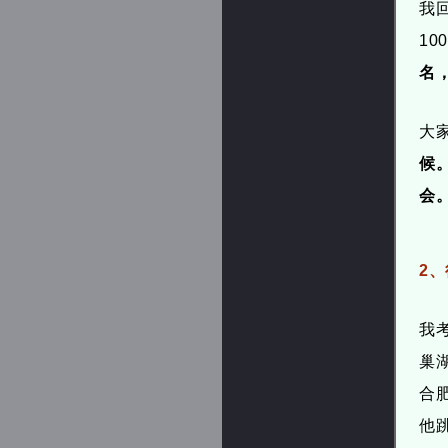
我
1
名
大
候
会
2
我
巢
合
他