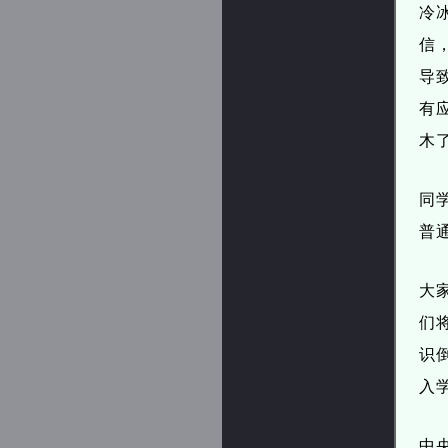
冷
信
导
有
木
同
普
大
们
识
入
中