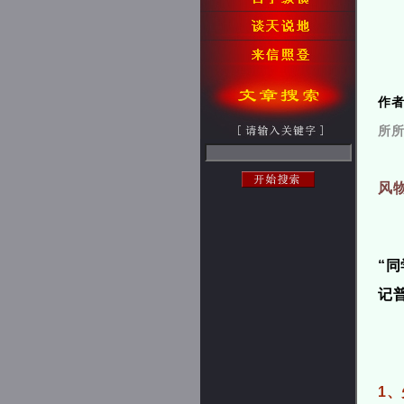
作
所
风
“
记
1