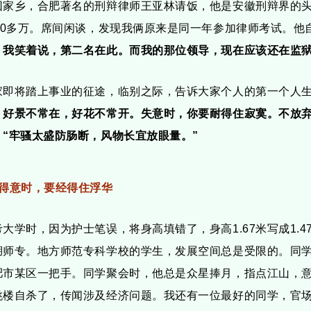
回家乡，合肥著名的刑辩律师王亚林请饭，他是安徽刑辩界的
000多万。席间闲谈，发现我俩原来是同一年参加律师考试。他
，我笑着说，第二名在此。
而我的那位领导，现在应该还在监
家即将踏上事业的征途，临别之际，告诉大家个人的第一个人
。
好景不常在，好花不常开。
失意时，你要耐得住寂寞。
不放
。
“牢骚太盛防肠断，风物长宜放眼量。
”
、得意时，要经得住浮华
考大学时，因为护士笔误，将身高填错了，身高1.67米写成1.
湖师专。地方师范专科学校的学生，发展空间总是受限的。同
肥市某区一把手。同学聚会时，他总是众星捧月，指点江山，
跳楼自杀了，传闻涉及经济问题。我还有一位最好的同学，官