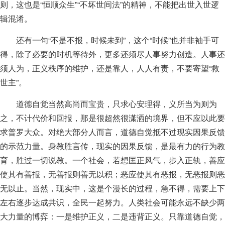
则，这也是“恒顺众生”“不坏世间法”的精神，不能把出世入世逻
辑混淆。
还有一句“不是不报，时候未到”，这个“时候”也并非袖手可
得，除了必要的时机等待外，更多还须尽人事努力创造。人事还
须人为，正义秩序的维护，还是靠人，人人有责，不要寄望“救
世主”。
道德自觉当然高尚而宝贵，只求心安理得，义所当为则为
之，不计代价和回报，那是很超然很潇洒的境界，但不应以此要
求普罗大众。对绝大部分人而言，道德自觉抵不过现实因果反馈
的示范力量。身教胜言传，现实的因果反馈，是最有力的行为教
育，胜过一切说教。一个社会，若想匡正风气，步入正轨，善应
使其有善报，无善报则善无以积；恶应使其有恶报，无恶报则恶
无以止。当然，现实中，这是个漫长的过程，急不得，需要上下
左右逐步达成共识，全民一起努力。人类社会可能永远不缺少两
大力量的博弈：一是维护正义，二是违背正义。只靠道德自觉，