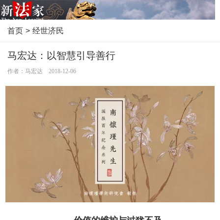
首页
>
经世济民
马宏达：以智慧引导善行
作者：马宏达 2018-12-06
价值的维护与过犹不及