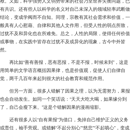
袱。又如，科学强势人文弱势带来的社会乃至世界失衡问题，已
有共识。还有些人以科学的名义对自己未深入的领域轻率武断做
结论，变成学阀而不自知。同理，宗教有其社会需求和价值，一
般具有人心慰藉、自律和其他人文作用，但受人性的弱点所致，
过犹不及和异化也在所难免。总之，人性的局限，使得任何价值
或事物，在实践中皆存在过犹不及或异化的现象，古今中外皆
然。
再比如“善有善报，恶有恶报，不是不报，时候未到”，这是
用简单的文学语言概括因果律，也是价值观，促使人们自律自
觉，两千几百年来起到很大的社会教育和规范作用。
但另一方面，很多人错解了因果之理，以为无需努力，果报
也会自动发生。如同一个笑话说：“天天大吃大喝，如果缘分到
了，自己会瘦下来。”这是个错解因果的漫画缩影。
还有很多人以“自有果报”为借口，免掉自己维护正义的义务
或责任，袖手旁观。或错解“不起分别心”“慈悲”“不起嗔心”，变成