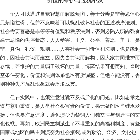
个人可以通过自觉智慧而解脱烦恼，善于分辨是非善恶但心
无烦恼挂碍，但并不意味着可以扰乱破坏社会的正道秩序法则。
社会需要善恶是非等等价值观和秩序法则，否则必陷入弱肉强食
肆无忌惮的失序状态，人人受害。正义、公平、善恶、美丑、是
非、真伪、礼仪、规则……人类社会一切价值和法则，也是缘起
的，因社会共识而建立，因失去共识而解构，因大家共同维护而
存续，若维护的力量弱于破坏的力量，博弈结果可想而知。当时
空条件变化，价值和法则体系也应有所调整，但绝不能没有，否
则种种失序混乱现象就会泛滥成灾。
但在实践中，也须注意过犹不及或异化的问题。比如忠孝之
道与尊师重道，是人类社会很宝贵的价值，毫无疑问应当继承发
扬，但也要注意适度，避免演变为禁锢人们独立性与创造性的文
化包袱。再如，欧洲民主制派生了不堪重负的高福利制度，有些
国家或地区的民主则演变为社会撕裂,成为政治、经济、文化包