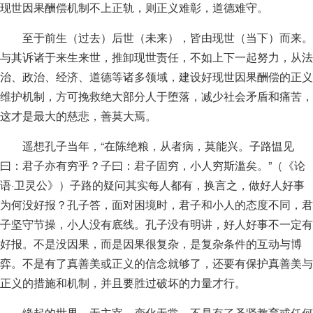
现世因果酬偿机制不上正轨，则正义难彰，道德难守。
至于前生（过去）后世（未来），皆由现世（当下）而来。
与其诉诸于来生来世，推卸现世责任，不如上下一起努力，从法
治、政治、经济、道德等诸多领域，建设好现世因果酬偿的正义
维护机制，方可挽救绝大部分人于堕落，减少社会矛盾和痛苦，
这才是最大的慈悲，善莫大焉。
遥想孔子当年，“在陈绝粮，从者病，莫能兴。子路愠见
曰：君子亦有穷乎？子曰：君子固穷，小人穷斯滥矣。”（《论
语·卫灵公》）子路的疑问其实每人都有，换言之，做好人好事
为何没好报？孔子答，面对困境时，君子和小人的态度不同，君
子坚守节操，小人没有底线。孔子没有明讲，好人好事不一定有
好报。不是没因果，而是因果很复杂，是复杂条件的互动与博
弈。不是有了真善美或正义的信念就够了，还要有保护真善美与
正义的措施和机制，并且要胜过破坏的力量才行。
缘起的世界，无主宰，变化无常，不是有了圣贤教育或任何