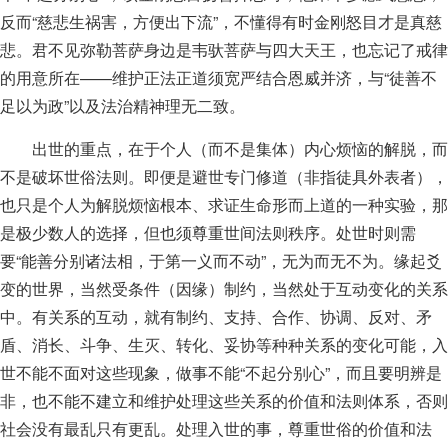
反而“慈悲生祸害，方便出下流”，不懂得有时金刚怒目才是真慈
悲。君不见弥勒菩萨身边是韦驮菩萨与四大天王，也忘记了戒律
的用意所在——维护正法正道须宽严结合恩威并济，与“徒善不
足以为政”以及法治精神理无二致。
出世的重点，在于个人（而不是集体）内心烦恼的解脱，而
不是破坏世俗法则。即便是避世专门修道（非指徒具外表者），
也只是个人为解脱烦恼根本、求证生命形而上道的一种实验，那
是极少数人的选择，但也须尊重世间法则秩序。处世时则需
要“能善分别诸法相，于第一义而不动”，无为而无不为。缘起爻
变的世界，当然受条件（因缘）制约，当然处于互动变化的关系
中。有关系的互动，就有制约、支持、合作、协调、反对、矛
盾、消长、斗争、生灭、转化、妥协等种种关系的变化可能，入
世不能不面对这些现象，做事不能“不起分别心”，而且要明辨是
非，也不能不建立和维护处理这些关系的价值和法则体系，否则
社会没有最乱只有更乱。处理入世的事，尊重世俗的价值和法