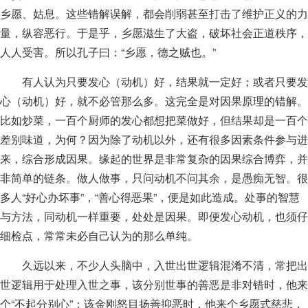
乡愿、姑息。这些错解误解，都会削弱甚至打击了维护正义的力
量，纵容恶行。于是乎，乡愿滋生了大盗，破坏社会正道秩序，
人人受害。所以孔子曰：“乡愿，德之贼也。”
有人认为只要发心（动机）好，结果就一定好；或者只要发
心（动机）好，就不必管那么多。这完全是对因果原理的错解。
比如炒菜，一百个厨师的发心都想把菜做好，但结果却是一百个
差别味道，为何？因为除了动机以外，还有很多因素条件参与进
来，综合形成因果。缘起的世界是非常复杂的因果综合博弈，并
非简单的链条。做人做事，只问动机不问其余，是愚痴无智。很
多人“好心办坏事”，“善心得恶果”，便是如此造成。处事的智慧
与方法，同动机一样重要，处处是因果。即便发心动机，也须仔
细检点，常常未必自己认为的那么单纯。
久远以来，不少人头脑中，入世出世逻辑混淆不清，常把出
世逻辑用于处理入世之事，该分别世事的善恶是非对错时，他来
个“不起分别心”；该金刚怒目扬善抑恶时，他来个乡愿式慈悲，