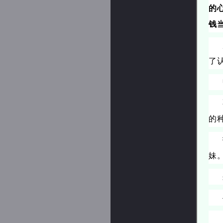
的
钱
了
的
妹