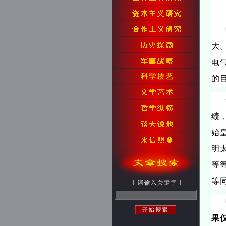
大
电
的
绩
始
明
等
等
果