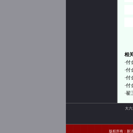
相
·
付
·
付
·
付
·
付
·
翟
大六
版权所有：新法家