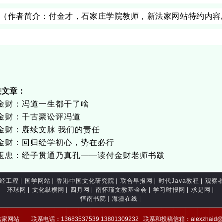
（作者简介：付金才，石家庄学院教师，新法家网站特约内容
关文章：
金财：冯道一生都干了啥
金财：千古聚讼评冯道
金财：赓续文脉 我们的责任
金财：回归经学初心，势在必行
玉忠：经子贯通乃真孔——读付金财老师书跋
经工程
|
国学网站
|
香港中国文化研究院
|
联合早报网
|
时代Java教程
|
观察
环球网
|
文化纵横网
|
四月网
|
南怀瑾文教基金会
|
学习时报网
|
求是网
|
恒南书院
|
海疆在线
|
网站 联系电话：13683537539 13801309232 联系和投稿信箱：alexzhai