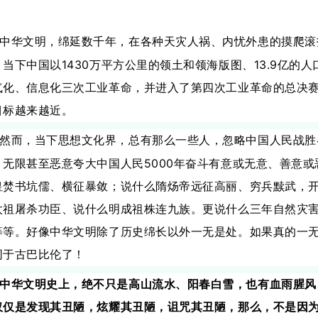
中华文明，绵延数千年，在各种天灾人祸、内忧外患的摸爬滚
1430
13.9
。当下中国以
万平方公里的领土和领海版图、
亿的人
气化、信息化三次工业革命，并进入了第四次工业革命的总决
目标越来越近。
然而，当下思想文化界，总有那么一些人，忽略中国人民战胜
5000
，无限甚至恶意夸大中国人民
年奋斗有意或无意、善意或
皇焚书坑儒、横征暴敛；说什么隋炀帝远征高丽、穷兵黩武，
太祖屠杀功臣、说什么明成祖株连九族。更说什么三年自然灾
等等。好像中华文明除了历史绵长以外一无是处。如果真的一
同于古巴比伦了！
中华文明史上，绝不只是高山流水、阳春白雪，也有血雨腥风
仅仅是发现其丑陋，炫耀其丑陋，诅咒其丑陋，那么，不是因