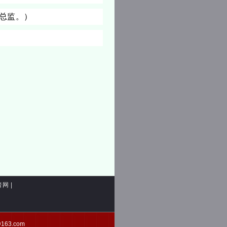
总监。）
者网
|
d@163.com