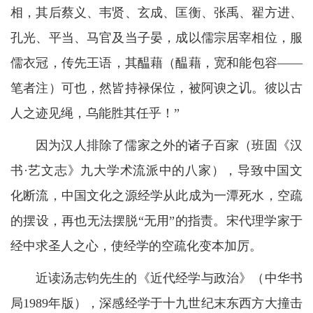
相，其后蔡义、韦贤、玄成、匡衡、张禹、翟方进、
孔光、平当、马官及当子晏，成以儒宗居宰相位，服
儒衣冠，传先王语，其醖藉（醖藉，宽和能包容——
笔者注）可也，然皆持禄保位，被阿谀之讥。彼以古
人之迹见绳，乌能胜其任乎！”
因为汉人排除了儒家之外的诸子百家（班固《汉
书·艺文志》九大学术流派中的八家），导致中国文
化断流，中国文化之源经学从此成为一潭死水，空疏
的摆设，再也无法摆脱“无用”的指责。宋代理学家于
经中求圣人之心，使经学的空疏化变本加厉。
近读汤志钧先生的《近代经学与政治》（中华书
局1989年版），深感经学于十九世纪末东西方大撞击