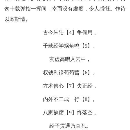
匆十载弹指一挥间，幸而没有虚度，令人感慨。作诗
以寄斯情。
古今朱陆【4】争何用，
千载经学蜗角鸣【5】。
玄虚高唱入云中，
权钱利䘵苟苟营【6】。
方术佛心【7】失正经，
内外不二成一行【8】。
八家缺席【9】终落空，
经子贯通乃真孔。