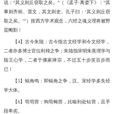
说：“其义则丘窃取之矣。”（《孟子·离娄下》：“其
事则齐桓、晋文，其文则史。孔子曰：‘其义则丘窃
取之矣。’”）按西方学术观念，六经之魂义理将被野
蛮阉割！
【4】古今朱陆：古今指古文经学和今文经学，
二者亦多博士官位利䘵之争；朱陆指宋明朱熹理学与
陆王心学，二者于佛家禅宗，不过五十步笑百步而
已！
【5】蜗角鸣：即蜗角之争，汉、宋经学多失经
学大体。
【6】苟苟营：狗苟蝇营，比喻到处钻营，且手
段卑劣。