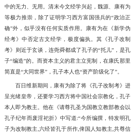
中的无力、无用。清末今文经学兴起，魏源、康有为
等极力推崇，除了证明学习西方富国强兵的“政治正
确”外，似乎没有任何实质作用。康有为在《新学伪
经考》中否定古文经学，极度偏执。其《孔子改制
考》则近于玄谈，连尧舜都成了孔子的“托儿”，是孔
子“编造”的。而资本主义的君主立宪制，在康氏那里
简直是“大同世界”，孔子本人也“资产阶级化了”。
百日维新期间，康有为除了将《孔子改制考》进
呈光绪皇帝，还要学习西方将中国社会宗教化，孔子
本人即为教主。他在《请尊孔圣为国教立教部教会以
孔子纪年而废淫祀折》中写道:“今所编撰，特发明孔
子为改制教主,六经皆孔于所作,俾国人知教主,共尊信