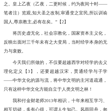
之。皇上乙夜（乙夜，二更时候，约为夜间十时——
笔者注）览观,知大圣之改制,审通变之宜民,所以训谕
国人,尊祟教主,必有在矣。”【2】
将历史虚无化，社会宗教化，国家资本主义化，
反映出面对三千年未有之大变局，当时经学本身的无
力与衰败。
今天我们所做的，不仅要超越西学对经学的去义
理化定义【3】，还要超越汉宋，贯通经学与子学
——中华文化的源与流，将中华文明的主河道疏通，
只有这样中华文化方能自立于人类文明之林！
我和付金财老师2013年相识，十年来相互学习、
相互切磋，多有心得，可谓人生知己。风雨同舟，匆