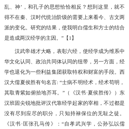
乱、神’，和孔子的思想恰恰相反？想到这里，就不
得不在秦、汉时代统治阶级的需要上来看今、古文两
派的变化。研究的结果，使我明白儒生和方士的结合
是造成两汉经学的主因。”【1】
汉武帝雄才大略，表彰六经，使经学成为维系中
华文化认同、政治共同体认同的纽带，另一方面，经
学也退化为一些利益集团获取特权和财富的手段。西
汉大儒夏侯胜有句名言: “士病不明经术，经术苟明，
其取青紫如俯拾地芥耳。”（《汉书·夏侯胜传》）东
汉班固尖锐地批评汉代靠经学起家的宰相，不过都是
没有尽到应尽的职分，只知持禄保位的无耻之徒。
《汉书·匡张孔马传》：“自孝武兴学，公孙弘以儒