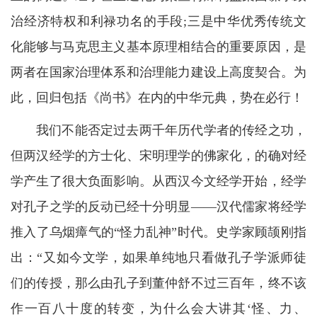
治经济特权和利禄功名的手段;三是中华优秀传统文
化能够与马克思主义基本原理相结合的重要原因，是
两者在国家治理体系和治理能力建设上高度契合。为
此，回归包括《尚书》在内的中华元典，势在必行！
我们不能否定过去两千年历代学者的传经之功，
但两汉经学的方士化、宋明理学的佛家化，的确对经
学产生了很大负面影响。从西汉今文经学开始，经学
对孔子之学的反动已经十分明显——汉代儒家将经学
推入了乌烟瘴气的“怪力乱神”时代。史学家顾颉刚指
出：“又如今文学，如果单纯地只看做孔子学派师徒
们的传授，那么由孔子到董仲舒不过三百年，终不该
作一百八十度的转变，为什么会大讲其‘怪、力、