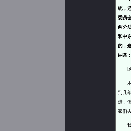
统，
委员会
两分
和中
的，
纳蒂：
到几
进，
家们