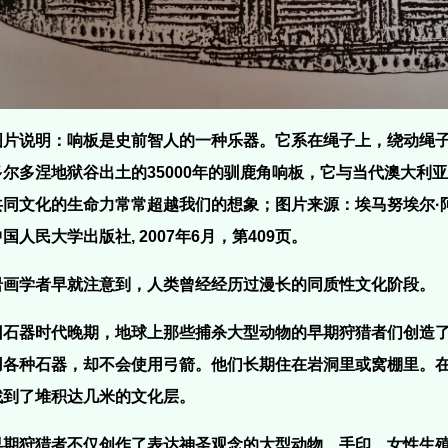
图片说明：响板是史前智人的一种乐器。它系在绳子上，绕动绳
多尔多涅地狱谷出土的35000年的驯鹿角响板，它与当代澳大利
共同文化的生命力常常超越我们的想象；图片来源：埃马努埃尔·
国人民大学出版社, 2007年6月，第409页。
岩画学者早就注意到，人类曾经经历过漫长的同质性文化阶段。
旧石器时代晚期，地球上那些捕杀大型动物的早期狩猎者们创造
用各种石器，却不会使用弓箭。他们长期住在岩洞里或窝棚里。
找到了堆积达几米的文化层。
早期狩猎者不仅创作了表达神圣观念的大型动物、手印、女性生