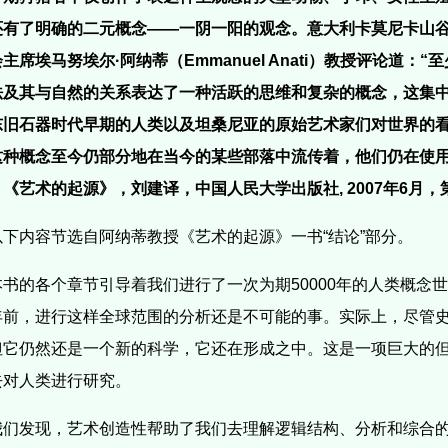
还有了明确的二元概念——一阴一阳的观念。意大利卡莫尼卡山
主席埃马努埃尔·阿纳蒂（Emmanuel Anati）教授评论道：“至
法及其与自然的关系表达了一种活跃的思维和复杂的概念，这集中
东旧石器时代早期的人类以及坦桑尼亚的原始艺术家们对世界的
这种概念至今仍部分地在当今的某些部落中流传着，他们仍在使用
《艺术的起源》，刘建译，中国人民大学出版社, 2007年6月，第
以下内容节选自阿纳蒂教授《艺术的起源》一书“结论”部分。
本书的各个章节引导着我们进行了一次为期50000年的人类概念
年前，进行这样全球范围的分析还是不可能的事。实际上，尽管
但它仍然还是一个新的科学，它还在形成之中。这是一项巨大的
去对人类进行研究。
我们发现，艺术创造性帮助了我们去理解逻辑结构、分析和综合