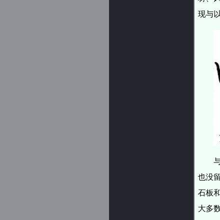
现与
也没
石板
大多数