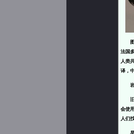
法国
人类
译，中
会使
人们