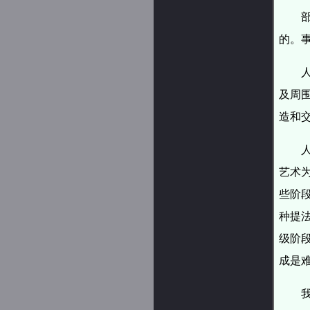
的。
及周
造和
艺术
些阶
种提
级阶
成是