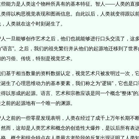
这些能力是人类这个物种所具有的基本特征。智人——人类的直
人类得以构思视觉表现和图画信息。自此以后，人类就变得跟以
说，人类就在这个时刻诞生了。
智人一旦能够创作艺术之后，他们也就能够进行口头交流了，这
为“语言”。之后，我们的祖先繁衍并从他们的起源地迁移到了世
们的习俗、传统，特别是视觉艺术。
我们基于相当数量的资料数据认定，视觉艺术只被发明过一次，
致诞生了心理思维动力的基本要素，我们称之为“逻辑”，它也是
性得以形成的起源。语言、艺术和宗教应该是同一个概念“整体”
徙之前的起源地有一个唯一的渊源。
智人之前的一些零星发现表明，人类在经过了成千上万年长期不
。然而，这却是人类艺术和概念的创造性大爆炸，是以后所有表
风格、概念和组合特点在人类最古老阶段的反复出现证明了人类