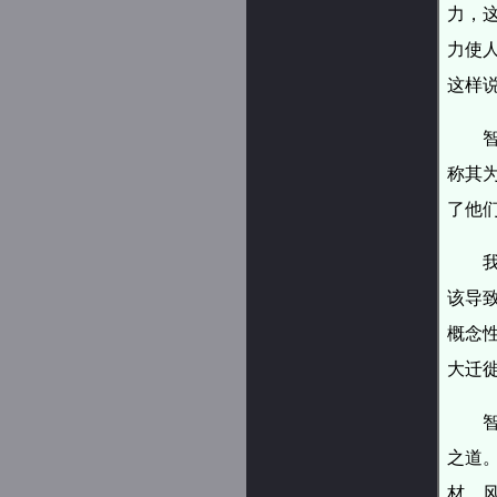
力，
力使
这样
称其
了他
该导
概念
大迁
之道
材、