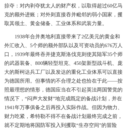
掠夺：对内剥夺犹太人的财产权，以取得超过60亿马
克的额外进账；对外则直接吞并毗邻的弱小国家，攫
取其领土、黄金储备、工业体系和武装力量。
1938年合并奥地利直接带来了2亿美元的黄金和
外汇收入、5个师的额外部队以及可资动员的676万人
口，1939年最终吞并捷克斯洛伐克则使其陆军35个师
的武器装备、800辆轻型坦克、450架新型战斗机、庞
大的斯柯达兵工厂以及发达的重化工业体系可以直接
为德国所用。但事情的不合理之处也恰在于此——按
照最理想的情形，德国应当在不引起英法两国警觉的
情况下，“闷声大发财”地完成既定的备战计划，并在
1941年万事俱备之后再投入实际作战。但因为物力、
财力吃紧，希特勒不得不在备战计划最终完成之前，
就不定期地将国防军投入到攫取“生存空间”的冒险