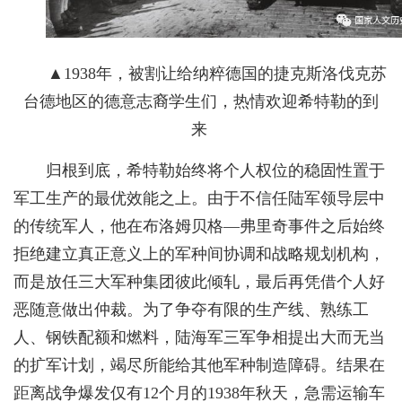
▲1938年，被割让给纳粹德国的捷克斯洛伐克苏
台德地区的德意志裔学生们，热情欢迎希特勒的到
来
归根到底，希特勒始终将个人权位的稳固性置于
军工生产的最优效能之上。由于不信任陆军领导层中
的传统军人，他在布洛姆贝格—弗里奇事件之后始终
拒绝建立真正意义上的军种间协调和战略规划机构，
而是放任三大军种集团彼此倾轧，最后再凭借个人好
恶随意做出仲裁。为了争夺有限的生产线、熟练工
人、钢铁配额和燃料，陆海军三军争相提出大而无当
的扩军计划，竭尽所能给其他军种制造障碍。结果在
距离战争爆发仅有12个月的1938年秋天，急需运输车