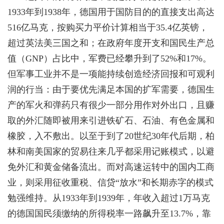
1933年到1938年，德国用于国防目的的直接支出高达
516亿马克，按购买力平价计算相当于35.4亿英镑，
超过英法美三国之和；在政府年度开支和国民生产总
值（GNP）占比中，军费已经攀升到了52%和17%。
但军事工业并不是一项能持续创造经济回报和可观利
润的行当：由于要优先满足本国的扩军需要，德国生
产的军火和弹药只有很少一部分用作对外出口，且赚
取的外汇随即被用来引进铁矿石、石油、有色金属和
橡胶，入不敷出。以至于到了20世纪30年代后期，柏
林和南美国家的贸易往来几乎都采用记账模式，以避
免外汇和黄金储备流出。而对高速运转中的国内工商
业，则采用征收重税、信贷“放水”和长期赤字的模式
勉强维持。从1933年到1939年，年收入超过1万马克
的德国国民须缴纳的所得税率一路飙升至13.7%，靠