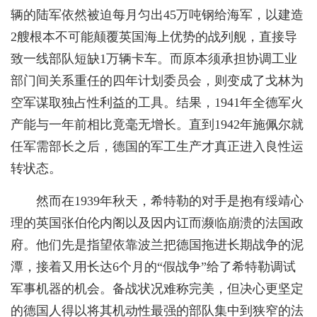
辆的陆军依然被迫每月匀出45万吨钢给海军，以建造
2艘根本不可能颠覆英国海上优势的战列舰，直接导
致一线部队短缺1万辆卡车。而原本须承担协调工业
部门间关系重任的四年计划委员会，则变成了戈林为
空军谋取独占性利益的工具。结果，1941年全德军火
产能与一年前相比竟毫无增长。直到1942年施佩尔就
任军需部长之后，德国的军工生产才真正进入良性运
转状态。
然而在1939年秋天，希特勒的对手是抱有绥靖心
理的英国张伯伦内阁以及因内讧而濒临崩溃的法国政
府。他们先是指望依靠波兰把德国拖进长期战争的泥
潭，接着又用长达6个月的“假战争”给了希特勒调试
军事机器的机会。备战状况难称完美，但决心更坚定
的德国人得以将其机动性最强的部队集中到狭窄的法