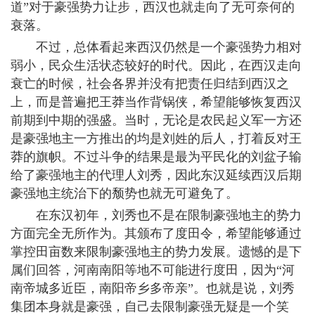
道”对于豪强势力让步，西汉也就走向了无可奈何的
衰落。
不过，总体看起来西汉仍然是一个豪强势力相对
弱小，民众生活状态较好的时代。因此，在西汉走向
衰亡的时候，社会各界并没有把责任归结到西汉之
上，而是普遍把王莽当作背锅侠，希望能够恢复西汉
前期到中期的强盛。当时，无论是农民起义军一方还
是豪强地主一方推出的均是刘姓的后人，打着反对王
莽的旗帜。不过斗争的结果是最为平民化的刘盆子输
给了豪强地主的代理人刘秀，因此东汉延续西汉后期
豪强地主统治下的颓势也就无可避免了。
在东汉初年，刘秀也不是在限制豪强地主的势力
方面完全无所作为。其颁布了度田令，希望能够通过
掌控田亩数来限制豪强地主的势力发展。遗憾的是下
属们回答，河南南阳等地不可能进行度田，因为“河
南帝城多近臣，南阳帝乡多帝亲”。也就是说，刘秀
集团本身就是豪强，自己去限制豪强无疑是一个笑