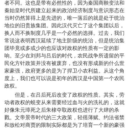
者不同。这也是带有必然性的，因为秦国商鞅变法和
秦始皇时代所建立起来的政治经济制度与意识形态在
当时仍然算得上是先进的，唯一落后的就是处于统治
地位的旧贵族集团。因此汉代灭亡了这个集团以后，
换人而不换制度几乎是一个必然的选择。过去，我们
常说这表明西汉延续了地主阶级的统治，但是统治集
团毕竟或多或少的也应该对政权的性质有一定的影
响。至少在刘邦与吕后的时代，农民战争所遗留的平
民化方针政策并没有被废弃，也没有形成新的什么世
家豪强，政府更多的是为了捍卫小农利益。从这个角
度上，我们也可以说是初年的西汉是中国第一个农民
政权。
但是，在吕后死后改变了政权的性质。其实，劳
动者政权的蜕变从来需要经过血与火的洗礼的，这就
好像朱元璋死之后朱棣夺取政权也进行了大肆的杀
戮。文帝景帝时代的三大政策，轻徭薄赋、约法省禁
和放松对商贾的限制实际都是为了培育一个新的豪强