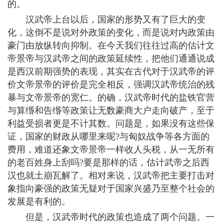
的。
汉武帝上台以后，国家的形势又有了巨大的变
化，这倒不是说对外政策的变化，而是说对内政策由
豪门由放纵转向抑制。在今天我们往往过高的估计文
帝景帝与汉武帝之间的政策延续性，把他们通通说成
是西汉前期强势的表现，其实在古代对于汉武帝的评
价文帝景帝的评价是完全相反，强调汉武帝统治的残
暴与文帝景帝的宽仁。的确，汉武帝时代的盐铁官营
与算缗和告缗等政策让无数豪商大户走向破产，至于
利益受损者更是不计其数。问题是，如果没有这些保
证，国家的财政从哪里来呢?与匈奴战争等各方面的
费用，难道还象文帝景帝一样收人头税，从一无所有
的老百姓身上刮吗?要是那样的话，估计武帝之后西
汉也就土崩瓦解了。相对来说，汉武帝把主要打击对
象指向豪强的政策无疑对于国家兴盛乃至整个社会的
发展是有利的。
但是，汉武帝时代的政策也造成了两个问题。一