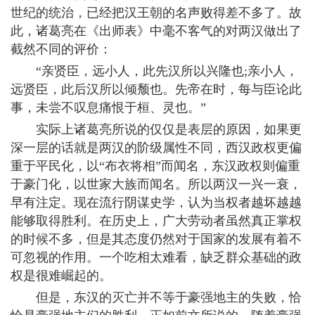
世纪的统治，已经把汉王朝的名声败得差不多了。故
此，诸葛亮在《出师表》中毫不客气的对两汉做出了
截然不同的评价：
“亲贤臣，远小人，此先汉所以兴隆也;亲小人，
远贤臣，此后汉所以倾颓也。先帝在时，每与臣论此
事，未尝不叹息痛恨于桓、灵也。”
实际上诸葛亮所说的仅仅是表层的原因，如果更
深一层的话就是两汉的阶级属性不同，西汉政权更偏
重于平民化，以“布衣将相”而闻名，东汉政权则偏重
于豪门化，以世家大族而闻名。所以两汉一兴一衰，
早有注定。现在流行阴谋史学，认为当权者越坏越越
能够取得胜利。在历史上，广大劳动者虽然真正掌权
的时候不多，但是其态度仍然对于国家的发展有着不
可忽视的作用。一个吃相太难看，缺乏群众基础的政
权是很难崛起的。
但是，东汉的灭亡并不等于豪强地主的失败，恰