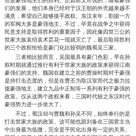
恰是豪强地主们的胜利。正如前文所说的，随着豪强
们的发展，他们本身已经对于汉王朝的外壳越来越不
满意，希望自己能够接手政权。东汉末年，割据一方
的军阀大多是豪强地主。不过，毕竟在战争之中获得
民意支持是取得胜利的重要因子，因此像四世三公的
世家大族袁绍袁术昙花一现就灭亡了，最后取得胜利
的三个政权恰恰是豪门化比较弱的魏蜀吴三家。
三者相比较而言，吴国最具有豪门色彩，早在孙
权时期就通过推行有利于世家大族的政策来获得江南
豪强们的支持。魏国在建立之前的曹操时期对于豪强
是持打击态度的，但是在曹丕为取汉室而代之极力拉
拢豪强地主，建立九品中正制等一系列有利于豪强的
政策。仅从这两个政权来看，三国时代较之东汉时代
豪强势力进一步坐大了。
不过，蜀汉却与曹魏和孙吴不同，始终奉行的是
打击世家大族的政策。这可能也跟刘备在三国君主当
中出身最为低微，完全是平民化出身有一定的关系。