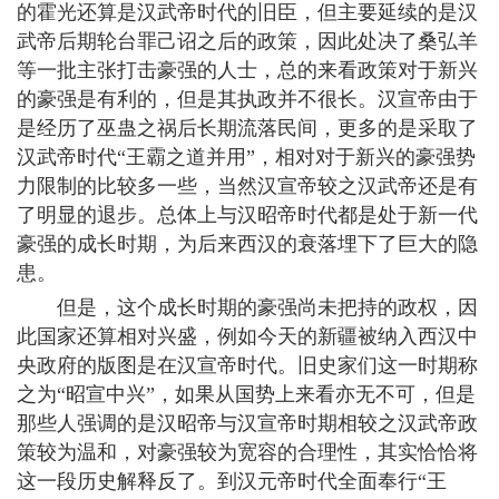
的霍光还算是汉武帝时代的旧臣，但主要延续的是汉
武帝后期轮台罪己诏之后的政策，因此处决了桑弘羊
等一批主张打击豪强的人士，总的来看政策对于新兴
的豪强是有利的，但是其执政并不很长。汉宣帝由于
是经历了巫蛊之祸后长期流落民间，更多的是采取了
汉武帝时代“王霸之道并用”，相对对于新兴的豪强势
力限制的比较多一些，当然汉宣帝较之汉武帝还是有
了明显的退步。总体上与汉昭帝时代都是处于新一代
豪强的成长时期，为后来西汉的衰落埋下了巨大的隐
患。
但是，这个成长时期的豪强尚未把持的政权，因
此国家还算相对兴盛，例如今天的新疆被纳入西汉中
央政府的版图是在汉宣帝时代。旧史家们这一时期称
之为“昭宣中兴”，如果从国势上来看亦无不可，但是
那些人强调的是汉昭帝与汉宣帝时期相较之汉武帝政
策较为温和，对豪强较为宽容的合理性，其实恰恰将
这一段历史解释反了。到汉元帝时代全面奉行“王