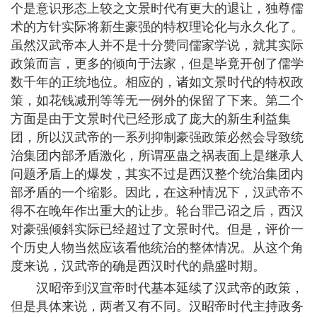
个是意识形态上较之文景时代有更大的退让，独尊儒
术的方针实际将新生豪强的特权理论化与永久化了。
虽然汉武帝本人并不是十分赞同儒家学说，就其实际
政策而言，更多的倾向于法家，但是毕竟开创了儒学
数千年的正统地位。相应的，诸如文景时代的特权政
策，如花钱减刑等等无一例外的保留了下来。第二个
方面是由于文景时代已经形成了庞大的新生利益集
团，所以汉武帝的一系列抑制豪强政策必然会导致统
治集团内部矛盾激化，所谓巫蛊之祸表面上是继承人
问题矛盾上的爆发，其实不过是西汉整个统治集团内
部矛盾的一个缩影。因此，在这种情况下，汉武帝不
得不在晚年作出重大的让步。轮台罪己诏之后，西汉
对豪强倾斜实际已经超过了文景时代。但是，评价一
个历史人物当然应该看他统治的整体情况。从这个角
度来说，汉武帝的确是西汉时代的鼎盛时期。
汉昭帝到汉宣帝时代基本延续了汉武帝的政策，
但是具体来说，两者又有不同。汉昭帝时代主持政务