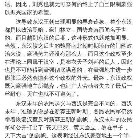
话。因此，刘秀也就无可奈何的终止了自己限制豪强
以振兴国家的希望。
这导致东汉王朝出现明显的早衰迹象。整个东汉
都是以政治黑暗，豪门林立，国势衰落而闻名于世
的。而且越到东汉的后期，这种形式也就越加明显。
当然，东汉较之后世的魏晋南北朝时期流行的门阀政
治来说，豪强势力还没有那么大，而且这个政权至少
在理论上同属于汉室，是布衣天子刘邦的后人，因此
也是不可能得到豪强彻底满意的，在豪强地主进一步
膨胀后必然会抛弃这个政权的外壳。最终，东汉政权
既为豪强地主所抛弃，也让广大劳动者失去了最后一
丝耐心，灭亡也就不可避免了。
东汉末年的农民起义与西汉是完全不同的。西汉
末年，准确的说是在新莽王朝时期，各路农民军仍然
举着恢复汉室反对新莽王朝的旗帜，东汉末年的农民
军却公开打出了“苍天已死，黄天当立，岁在甲子，
天下大吉”的旗帜。这表明经过东汉豪强地主一个半