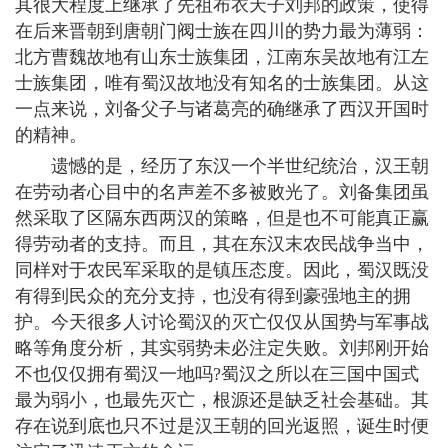
其很大程度上继承了先祖布衣天子刘邦的政策，使得
在后来晋朝到唐朝门阀士族在四川的势力最为薄弱：
北方曹魏故地有山东士族集团，江南东吴故地有江左
士族集团，唯有蜀汉故地没有知名的士族集团。从这
一点来说，刘备父子与诸葛亮的确继承了西汉开国时
的精神。
遗憾的是，经历了东汉一个半世纪统治，汉王朝
在劳动者心目中的名声差不多被败光了。刘备集团虽
然采取了区隔东西两汉的策略，但是也不可能真正赢
得劳动者的支持。而且，其在东汉末农民战争当中，
同样对于农民军采取的是镇压态度。因此，蜀汉既没
有得到民众的充分支持，也没有得到豪强地主的拥
护。今天很多人讨论蜀汉的灭亡仅仅从国势与军事战
略等角度分析，其实弱势未必注定失败。刘邦刚开始
不也仅仅拥有蜀汉一地吗?蜀汉之所以在三国中国式
最为弱小，也最先灭亡，根源还是缺乏社会基础。其
存在说到底也只不过是汉王朝的回光返照，诞生时便