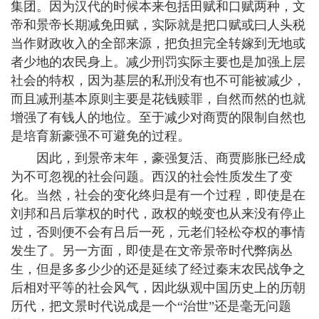
集团。因为汉代的时候本来包括田赋和口赋两种，文
帝和景帝长期减免田赋，实际就是把口赋或曰人头税
当作财政收入的全部来源，把负担完全转嫁到无地或
者少地的农民身上。减少刑罚实际主要也是加强上层
社会的特权，因为基层的私刑没有也不可能被减少，
而且减刑基本原则主要是花钱赎罪，自然而然的也就
增强了有钱人的地位。至于减少对商贾的限制自然也
是培育新豪强不可避免的过程。
因此，到景帝末年，豪强复活、商贾膨胀已经成
为不可忽视的社会问题。西汉的社会性质发生了变
化。当然，社会的变化终归是有一个过程，即使是在
刘邦和吕后掌权的时代，政权的蜕变也从来没有停止
过，否则便不会有吕后一死，元老们轻松夺权的事情
发生了。另一方面，即使是在文帝景帝时代弊病丛
生，但是多多少少的还是延续了经过秦末农民战争之
后相对平等的社会风气，因此纵观中国历史上的历朝
历代，把文景时代说成是一个“治世”还是毫无问题