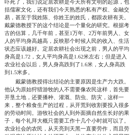
吓死了，我们说定居农耕是今天所有文明的起源，包
括儒家文化，还有我们今天熟悉的私有产权、金融交
易，甚至于我姓陈、你姓王的姓氏，都跟农耕有关。
戴蒙德教授下的这个结论是一个量化的研究。根据考
古的估算，几千年前，甚至1万年、2万年前男人、女
人的平均身高越高，反映那个时候人民的收入、生活
状态应该越好。定居农耕社会出现之前，男人的平均
身高是1.72，女人平均身高是1.62米左右；但是进入
农业社会以后，男人身高跌到了1.6米，女人身高跌
到1.5米多。
戴蒙德教授得出结论的主要原因是生产力大跌。
他认为原始狩猎游牧的人不需要像农民这样，首先要
开垦土地，还要播种、灌溉、防虫、防灾，这样一
来，整个粮食生产的过程，从开荒到收割要投入很多
的劳动时间。游牧社会的人到外面摘自然生长好的果
子，每个礼拜大概只需要工作十几个小时就可以了。
农业社会的农民，从天亮到天黑一直要劳作，而且劳