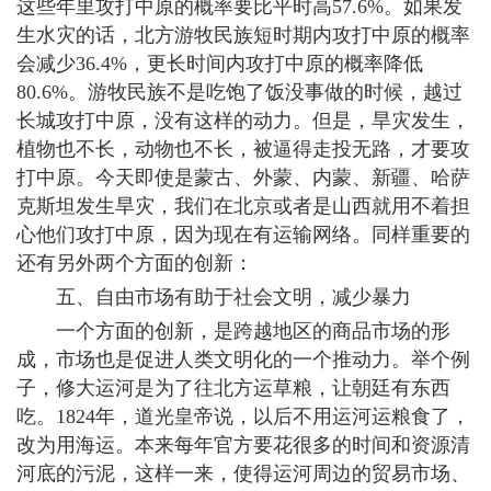
这些年里攻打中原的概率要比平时高57.6%。如果发
生水灾的话，北方游牧民族短时期内攻打中原的概率
会减少36.4%，更长时间内攻打中原的概率降低
80.6%。游牧民族不是吃饱了饭没事做的时候，越过
长城攻打中原，没有这样的动力。但是，旱灾发生，
植物也不长，动物也不长，被逼得走投无路，才要攻
打中原。今天即使是蒙古、外蒙、内蒙、新疆、哈萨
克斯坦发生旱灾，我们在北京或者是山西就用不着担
心他们攻打中原，因为现在有运输网络。同样重要的
还有另外两个方面的创新：
五、自由市场有助于社会文明，减少暴力
一个方面的创新，是跨越地区的商品市场的形
成，市场也是促进人类文明化的一个推动力。举个例
子，修大运河是为了往北方运草粮，让朝廷有东西
吃。1824年，道光皇帝说，以后不用运河运粮食了，
改为用海运。本来每年官方要花很多的时间和资源清
河底的污泥，这样一来，使得运河周边的贸易市场、