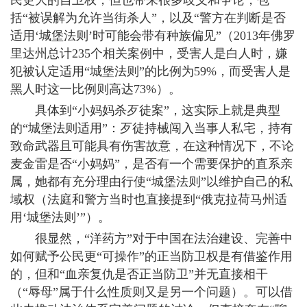
民更大的自卫权，但也带来很多歧义和争论，包
括“被误解为允许当街杀人”，以及“警方在判断是否
适用‘城堡法则’时可能会带有种族偏见”（2013年佛罗
里达州总计235个相关案例中，受害人是白人时，嫌
犯被认定适用“城堡法则”的比例为59%，而受害人是
黑人时这一比例则高达73%）。
具体到“小妈妈杀歹徒案”，这实际上就是典型
的“城堡法则适用”：歹徒持械闯入当事人私宅，持有
致命武器且可能具有伤害故意，在这种情况下，不论
麦金雷是否“小妈妈”，是否有一个需要保护的直系亲
属，她都有充分理由行使“城堡法则”以维护自己的私
域权（法庭和警方当时也直接提到“俄克拉荷马州适
用‘城堡法则’”）。
很显然，“洋药方”对于中国在法治建设、完善中
如何赋予公民更“可操作”的正当防卫权是有借鉴作用
的，但和“血亲复仇是否正当防卫”并无直接相干
（“辱母”属于什么性质则又是另一个问题）。可以借