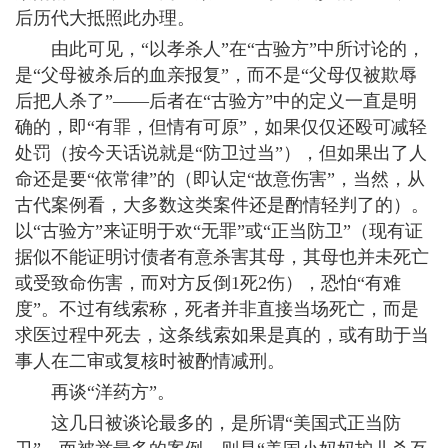
后历代大抵照此办理。
由此可见，“以孝杀人”在“古验方”中所讨论的，
是“父母被杀后的血亲报复”，而不是“父母仅被欺辱
后把人杀了”——后者在“古验方”中的定义一直是明
确的，即“有罪，但情有可原”，如果仅仅还殴可减轻
处罚（按今天话说就是“防卫过当”），但如果出了人
命还是要“依常律”的（即认定“故意伤害”，当然，从
古代案例看，大多数这类案件还是酌情轻判了的）。
以“古验方”来证明于欢“无罪”或“正当防卫”（现有证
据似不能证明讨债者有意杀害其母，其母也并未死亡
或受致命伤害，而对方反倒1死2伤），恐怕“有难
度”。不过有线索称，死者并非直接当场死亡，而是
求医过程中死去，这条线索如果是真的，或有助于当
事人在二审或复核时被酌情减刑。
再谈“洋药方”。
这几日被谈论最多的，是所谓“美国式正当防