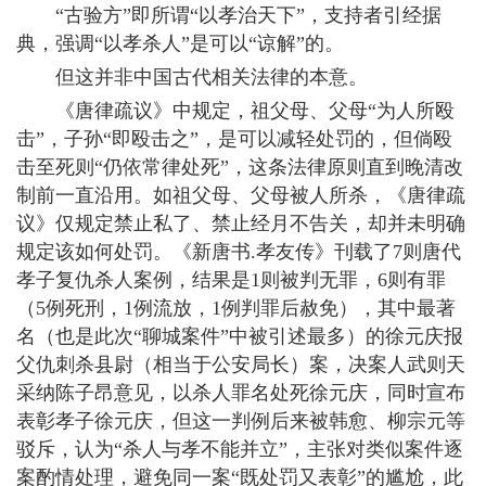
“古验方”即所谓“以孝治天下”，支持者引经据
典，强调“以孝杀人”是可以“谅解”的。
但这并非中国古代相关法律的本意。
《唐律疏议》中规定，祖父母、父母“为人所殴
击”，子孙“即殴击之”，是可以减轻处罚的，但倘殴
击至死则“仍依常律处死”，这条法律原则直到晚清改
制前一直沿用。如祖父母、父母被人所杀，《唐律疏
议》仅规定禁止私了、禁止经月不告关，却并未明确
规定该如何处罚。《新唐书.孝友传》刊载了7则唐代
孝子复仇杀人案例，结果是1则被判无罪，6则有罪
（5例死刑，1例流放，1例判罪后赦免），其中最著
名（也是此次“聊城案件”中被引述最多）的徐元庆报
父仇刺杀县尉（相当于公安局长）案，决案人武则天
采纳陈子昂意见，以杀人罪名处死徐元庆，同时宣布
表彰孝子徐元庆，但这一判例后来被韩愈、柳宗元等
驳斥，认为“杀人与孝不能并立”，主张对类似案件逐
案酌情处理，避免同一案“既处罚又表彰”的尴尬，此