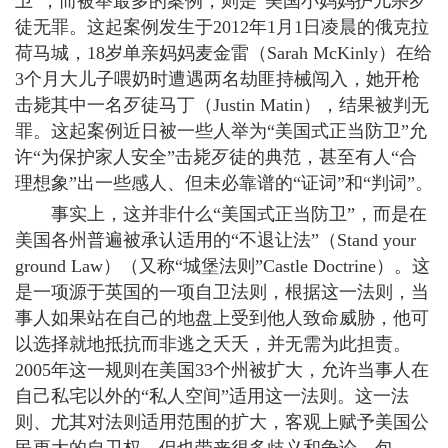
卫”，而被举最多的案例，则是“美国小妈妈护儿杀歹
徒无罪。这起案例发生于2012年1月1日凌晨的俄克拉
荷马城，18岁单亲妈妈麦金雷（Sarah McKinly）在给
3个月大儿子喂奶时遭遇两名劫匪持械闯入，她开枪
击毙其中一名歹徒马丁（Justin Matin），结果被判无
罪。这起案例近日被一些人举为“美国式正当防卫”允
许“为保护家人安全”击毙歹徒的典范，甚至有人“合
理想象”出一些感人、但未必靠谱的“证词”和“判词”。
事实上，这并非什么“美国式正当防卫”，而是在
美国各州普遍被承认适用的“不退让法”（Stand your
ground Law）（又称“城堡法则”Castle Doctrine）。这
是一项源于英国的一项自卫法则，根据这一法则，当
事人如果站在自己的地盘上受到他人致命威胁，他可
以选择就地抵抗而非逃之夭夭，并无需为此担责。
2005年这一规则在美国33个州被扩大，允许当事人在
自己私宅以外的“私人空间”适用这一法则。这一法
则、尤其对法则适用范围的扩大，客观上赋予美国公