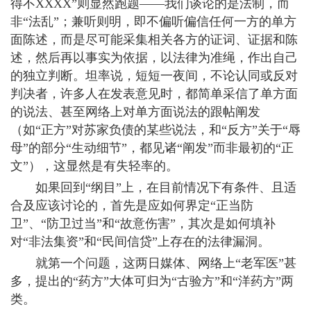
得不XXXX”则显然跑题——我们谈论的是法制，而
非“法乱”；兼听则明，即不偏听偏信任何一方的单方
面陈述，而是尽可能采集相关各方的证词、证据和陈
述，然后再以事实为依据，以法律为准绳，作出自己
的独立判断。坦率说，短短一夜间，不论认同或反对
判决者，许多人在发表意见时，都简单采信了单方面
的说法、甚至网络上对单方面说法的跟帖阐发
（如“正方”对苏家负债的某些说法，和“反方”关于“辱
母”的部分“生动细节”，都见诸“阐发”而非最初的“正
文”），这显然是有失轻率的。
如果回到“纲目”上，在目前情况下有条件、且适
合及应该讨论的，首先是应如何界定“正当防
卫”、“防卫过当”和“故意伤害”，其次是如何填补
对“非法集资”和“民间信贷”上存在的法律漏洞。
就第一个问题，这两日媒体、网络上“老军医”甚
多，提出的“药方”大体可归为“古验方”和“洋药方”两
类。