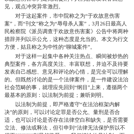
见，观点冲突异常激烈。
对于这起案件，市中院称之为“于欢故意伤害
案”，而“刊文”称之为“辱母杀人案”，3月26日最高人
民检察院《派员调查于欢故意伤害案》公告中将两种
措辞并列以示公允，这种态度是允当的。本文为行文
方便，姑且称之为中性的“聊城案件”。
对于这样一起集中各种关注热点、瞬间被炒热的
典型案件，各方高度关注、丰富联想，并迫不及待要
发表自己感想、意见和评论的心情，是完全可以理解
的。但既然讨论的是一个法律案件，是一件建设法治
社会范畴的事，就理应先回到“纲目”上来，遵循两个
最基本的原则：以法制为前提；兼听则明。
以法制为前提，即严格遵守“在法治框架内解
决”的原则，可以讨论定罪是否公允、量刑是否合
适，也可以讨论是否存在法律空白和缺失，是否需要
立法、修法或释法，但引申到“法律无法保护所以不