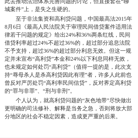
此去推动法治体系完善问题的讨论，但直接套在“聊
城案件”上，是失之生硬的。
至于非法集资和高利贷问题，中国最高法2015年
8月6日《最高人民法院关于审理民间借贷案件适用法
律若干问题的规定》给出24%和36%两条红线，民间
借贷利率超过24%不超过36%的，超过部分追息法院
不予支持，超过36%的超过部分利息无效。但这一规
定并未宣布“高利贷”本金和24%以下利息同样无效，
也未规定如何处罚“高利贷”（值得一提的是，此次支
持“辱母杀人是杀高利贷因此有理”者，许多人此前也
曾反对严厉处罚“高利率民间信贷”，反对界定高利贷
的“罪与非罪”、“刑与非刑”。
个人认为，就高利贷问题的“灰色地带”尽快做出
更明确的司法修补、解释是当务之急，否则将放大部
分地区的社会不稳定因素，造成更严重的后果。