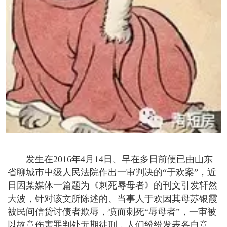
发生在2016年4月14日、早在多日前便已由山东
省聊城市中级人民法院作出一审判决的“于欢案”，近
日因某媒体一篇题为《刺死辱母者》的刊文引发轩然
大波，针对该文所陈述的、当事人于欢因其母苏银霞
被民间信贷讨债者欺辱，愤而刺死“辱母者”，一审被
以故意伤害罪判处无期徒刑，人们纷纷发表各自意