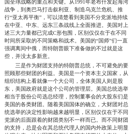
国全球战略的重点和关键。从1991年老布什发起海湾
战争，到奥巴马打击叙利亚、制造乌克兰危机、推
行“亚太再平衡”，可以清楚看到美国不分党派地持续
在中亚、中东、远东三条战线上全面推进。美国对上
述三大力量都已完成C形包围，区别仅仅在于在不同
时间所采取的不同策略和战术。美国的“国师”们一直
强调离间中俄，而特朗普眼下准备做的不过就是这
些，并没太多新意。
三是作为财团支持的特朗普总统，不可避免的要
照顾那些财团的利益。美国是一个资本主义国家，从
组织结构上看就像一个大公司，全体美国人则是股
东，美国政府就是这个公司的管理层。美国总统选举
相当于股份公司选总经理，控制董事会的大股东们是
美国的各类财团。随着美国国体的确立，大财团对总
统选举的决定性影响越来越明显，区别仅仅在于不同
党派的后面跟着的财团类别不一样而已。而不同财团
的支持，总是会在其总统代理人的国内外政策上明显