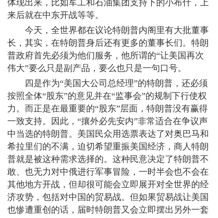
体现出来，比如军工和石油集团支持下的小布什，上
来后就在中东开战等等。
今天，全世界都在议论特朗普内阁里有大批董事
长，其实，在特朗普身后还有更多的董事长们。特朗
普政府首先必须为他们服务，他所谓的“让美国再次
伟大”要么只是副产品，要么也只是一句口号。
四是作为“美国大公司总经理”的特朗普，还必须
按照全体“股东”的意见并在“监事会”的规制下行使权
力。而正是在最重要的“股东”层面，特朗普没有赢得
一致支持。因此，“攘外必先安内”非常适合在争议声
中当选的特朗普。美国民众用选票表达了对奥巴马和
希拉里们的不满，迫切希望重振美国经济，商人特朗
普就是被这种需求选择的。这种民意决定了特朗普不
敢、也无力对中俄进行军事冒险，一时半会也不会在
其他地方开战，但却很可能会立即展开对全世界的经
济攻势，包括对中国的贸易战。但如果贸易战让美国
也惨遭重创的话，届时特朗普又会立即摆出另外一套