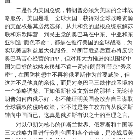
国。
二是作为美国总统，特朗普必须为美国的全球战
略服务。美国是唯一全球大国，获得对全球战略资源
的支配权是其必然选择。从共和党的里根总统肢解苏
联和东欧阵营，到民主党的奥巴马在中东、中亚和东
亚制造“颜色革命”，都是在推行美国的全球战略，为
实现美国利益最大化服务。特朗普胜选后宣布将废除
奥巴马苦心经营的TPP，但对其大力推进的以围堵中
国为目标的战略东移却不置一词;特朗普和普京“秀亲
密”，在国防构想中不再将俄罗斯作为首要威胁，但
这并不是他真的亲俄，而是对奥巴马三线作战困境的
一个策略调整。正如俄新社发文指出的那样：无论特
朗普如何向俄示好，都不能证明美国会放弃自己谋取
全球霸权的侵略政策，它不过是将主攻方向从俄罗斯
转向中国而已。这真是俄罗斯有识之士的至理之言。
对以伊朗为核心的伊斯兰世界、俄罗斯和中国等
三大战略力量进行分割包围和各个击破，是冷战后美