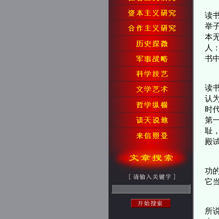
科
读
举
本
人
书
但
读
认
时
第
耻
殿
王
功
它
“
所