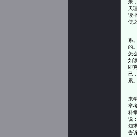
来
天
读
使
读
系
的
怎
如
即
已
累
王
来
举
科
说
知
告