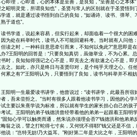
，心即理，心即道，心的本体是至善，是良知，“至善是心之本体”
理之昭明灵觉，所谓良知也”，圣贤与常人的区别就在于圣贤悟到
书学道，就是通过读书悟到自己的良知，“如诵诗、读书、弹琴、
之熟于道也”。
书学道，说起来容易，但实行起来，却面临着一个很大的困难
。因为处在科举时代，读书人不可能回避科考。当时就有人问他：
。但读之时，一种科目意思牵引而来，不知何以免此?”意思即是
么办?王阳明的回答是：“只要良知真切，虽做举业，不为心累。
读书时，良知知得强记之心不是，即克去之;有欲速之心不是，即
克去之。如此，亦只是终日与圣贤印对，是个纯乎天理之心。任
，何累之有?”王阳明认为，只要悟到了良知，读书与科举并不相
。
阳明一生最爱读书讲学，他曾说过：“读书讲学，此最吾所宿
学者，吾未尝拒之。”当时有很多人跟着他读书学习，因他的心学
考试主要以朱熹学说为标准，所以就有学生的家长担心自己的孩
举考试。王阳明的弟子钱德洪曾经带着他的弟弟一起跟着王阳明
：“固知心学可以触类而通，然朱说亦须理会否?”钱德洪和他弟弟
求晦翁之说，譬之打蛇得七寸矣，又何忧不得耶!”钱父还是不信
诉他说：“岂特无妨!乃大益耳。”刚好第二年是大比之年，王阳明