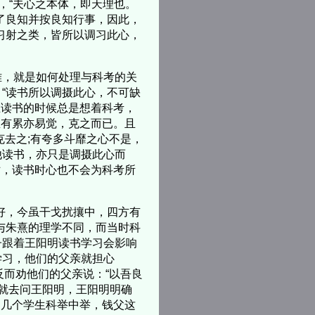
，“夫心之本体，即天理也。
了良知并按良知行事，因此，
习射之类，皆所以调习此心，
，就是如何处理与科考的关
“读书所以调摄此心，不可缺
在读书的时候总是想着科考，
总有累亦易觉，克之而已。且
克去之;有夸多斗靡之心不是，
他读书，亦只是调摄此心而
妨，读书时心也不会为科考所
好，今虽干戈扰攘中，四方有
与朱熹的理学不同，而当时科
子跟着王阳明读书学习会影响
学习，他们的父亲就担心
反而劝他们的父亲说：“以吾良
，就去问王阳明，王阳明明确
的几个学生科举中举，钱父这