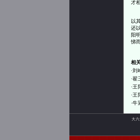
才
王
以
还
阳
悌而
相
·
刘
·
翟
·
王
·
王
·
牛
大六