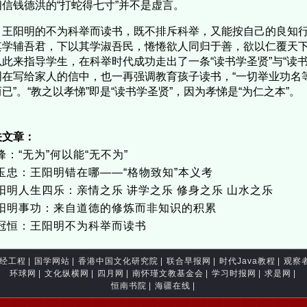
相信钱德洪的“打蛇得七寸”并不是虚言。
阳明的不为科举而读书，既不排斥科举，又能按自己的良知行
其学辅吾君，下以其学淑吾民，惓惓欲人同归于善，欲以仁覆天下
以此来指导学生，在科举时代成功走出了一条“读书学圣贤”与“读
明在写给家人的信中，也一再强调教育孩子读书，“一切举业功名
已”。“教之以孝悌”即是“读书学圣贤”，因为孝悌是“为仁之本”。
关文章：
峰：“无为”何以能“无不为”
玉忠：王阳明错在哪——“格物致知”本义考
阳明人生四乐：亲情之乐 讲学之乐 修身之乐 山水之乐
阳明事功：来自道德的修炼而非知识的积累
冠恒：王阳明不为科举而读书
经工程
|
国学网站
|
香港中国文化研究院
|
联合早报网
|
时代Java教程
|
观察
环球网
|
文化纵横网
|
四月网
|
南怀瑾文教基金会
|
学习时报网
|
求是网
|
恒南书院
|
海疆在线
|