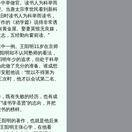
中举做官。读书人为科举而
理。当唐太宗李世民看到新科
”旧时读书人为科举而读书，
所作的《劝学篇》说得非常诱
有黄金屋。娶妻莫恨无良媒，
志，五经勤向窗前读。”
一例。王阳明11岁在京师
王阳明却不认同塾师的看法，
王阳明年少的追求，但处于科举
为此做了充分的准备。谁成想
安慰他说：“世以不得第为
三次时，他才以会试第二名、
，既有失败的经历，也有成
“读书学圣贤”的志向，并把
读书的榜样。
王阳明的著作，也就是他后来
?王阳明主张心学，在他看