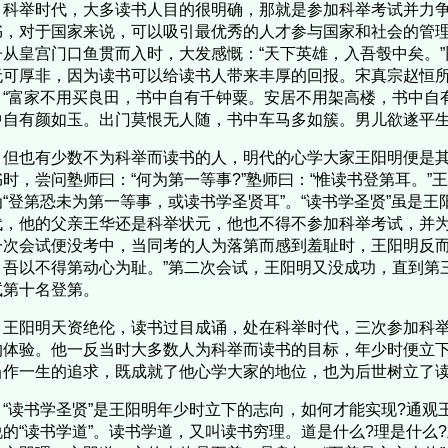
举时代，大多读书人目的很明确，那就是参加科举考试并力争
书，对于国家来说，可以吸引最优秀的人才参与国家和社会的管
子从皇宫门口鱼贯而入时，大发感慨：“天下英雄，入吾彀中矣。
无可厚非，因为读书可以给读书人带来丰厚的回报。宋真宗赵恒
：“富家不用买良田，书中自有千钟粟。安居不用架高楼，书中自
中自有颜如玉。出门莫恨无人随，书中车马多如簇。男儿欲遂平生
也有少数不为科举而读书的人，明代的心学大家王阳明便是其中
书时，尝问塾师曰：“何为第一等事?”塾师曰：“惟读书登第耳。”
为“登第恐未为第一等事，或读书学圣贤耳”。“读书学圣贤”虽是
代，他的父亲王华还是科举状元，他也不得不参加科举考试，并
一次会试便没考中，当同考的人为落第而感到羞耻时，王阳明反而
，吾以不得第动心为耻。”第二次会试，王阳明又没成功，直到第
试第十名登第。
阳明天资绝伦，读书过目成诵，处在科举时代，三次参加科举
的体验。他一反当时大多数人为科举而读书的目标，年少时便立下
当作一生的追求，既成就了他心学大家的地位，也为后世树立了
读书学圣贤”是王阳明年少时立下的志向，如何才能实现?通观
说的“读书学道”。读书学道，又叫读书穷理。道是什么?理是什么