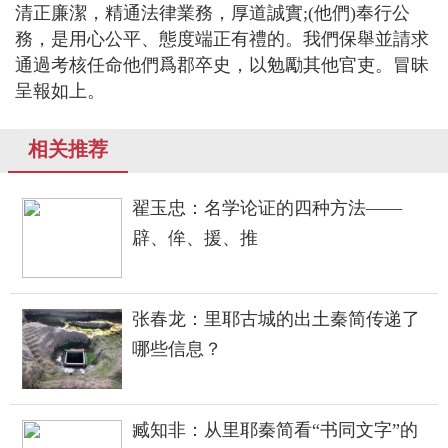
清正廉潔，精通法律業務，厚道誠實;(他們)奉行公
務，是用心公平、態度端正有禮的。我們保舉並請求
通過考核任命他們爲郡卒史，以勉勵其他官吏。冒昧
呈報如上。
相关推荐
翟玉忠：名学论证的四种方法——
辟、侔、援、推
张春龙：里耶古城的出土秦简传递了
哪些信息？
臧知非：从里耶秦简看“书同文字”的