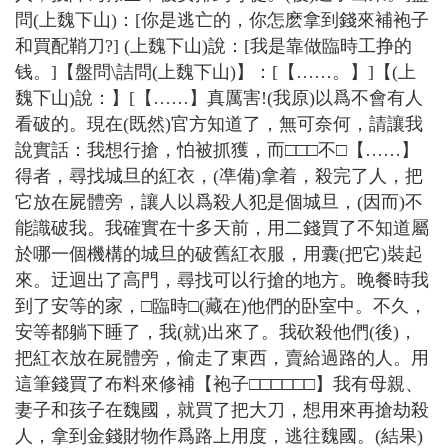
問(上魏下山)：[你是逃亡的，你怎麽拿到錢來補袍子
和買配鞘刀?] (上魏下山)說：[我是靠做臨時工挣的
钱。]【盤問\詰問(上魏下山)】：[【……。】]【(上
魏下山)說：】[【……】真厲害!(我原)以爲不會有人
看破的。現在(既然)官方知道了，無可奈何，請讓我
說實話：我想行搶，怕被抓獲，而□□□不□【……】
得者，尋找城旦的紅衣，(凖備)拿着，殺完了人，把
它放在屍體旁，讓人以爲殺人犯是個城旦，(因而)不
能識破我。我確實在十多天前，用二錢買了不知道屬
於哪一個機構的城旦的破舊紅衣服，用囊(把它)裝起
來。迂迴出了高門，尋找可以行搶的地方。晚餐時我
到了安等的家，□臨時□(藏在)他們的卧室中。不久，
安等都躺下睡了，我(就)出來了。我砍殺他們(後)，
把紅衣放在屍體旁，偷走了東西，賣給過路的人。用
這筆錢買了布料來修補【袍子□□□□□□】我有母親、
妻子和孩子在魏國，就買了把大刀，想用來再搶劫殺
人，拿到金錢財物作爲路上用度，逃往魏國。(結果)