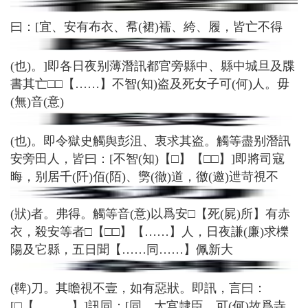
曰：[宜、安有布衣、帬(裙)襦、絝、履，皆亡不得
(也)。]即各日夜别薄潛訊都官旁縣中、縣中城旦及牒
書其亡□□【……】不智(知)盗及死女子可(何)人。毋
(無)音(意)
(也)。即令獄史觸舆彭沮、衷求其盗。觸等盡别潛訊
安旁田人，皆曰：[不智(知)【□】【□□】]即將司寇
晦，别居千(阡)佰(陌)、勶(徹)道，徼(邀)迣苛視不
(狀)者。弗得。觸等音(意)以爲安□【死(屍)所】有赤
衣，殺安等者□【□□】【……】人，日夜謙(廉)求櫟
陽及它縣，五日聞【……同……】佩新大
(鞞)刀。其瞻視不壹，如有惡狀。即訊，言曰：
[□【……。】]訊同：[同，大宫隷臣，可(何)故爲寺