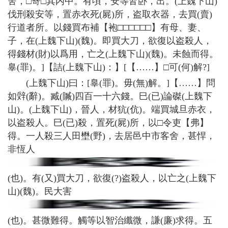
舍，□寄□其内中。有頃，安等皆卧，出。(上魏下山)
伐刑殺安等，置赤衣死(屍)所，盗取衣器，去買(賣)
行道者所。以錢買布補【袍□□□□□□】有母、妻、
子，在(上魏下山)(魏)。即買大刀，欲復以盗殺人，
得錢材(財)以爲用，亡之(上魏下山)(魏)。未蝕而得。
辠(罪)。]【詰(上魏下山)：】[【……】□可(何)解?]
(上魏下山)曰：[辠(罪)。毋(無)解。]【……】問
如辤(辭)。臧(贓)四百一十六錢。巳(已)論磔(上魏下
山)。(上魏下山)，晉人，材犺(伉)。端買城旦赤衣，
以盗殺人。巳(已)殺，置死(屍)所，以□令吏【弗】
得。一人殺三人田壄(野)，去居邑中市客舍，甚悍，
非恆人
(也)。有(又)買大刀，欲復(?)盗殺人，以亡之(上魏下
山)(魏)。民大害
(也)。甚微難得。觸等以智治纖微，謙(廉)求得。五