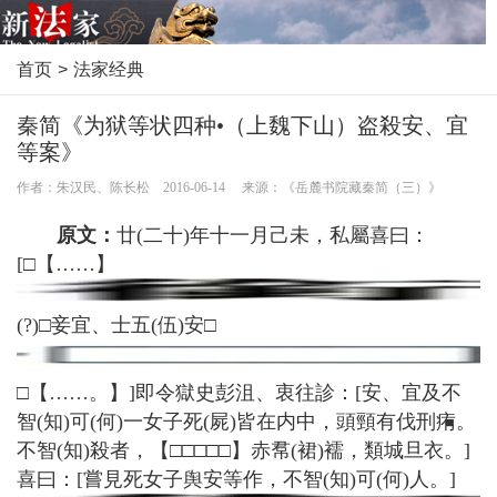
首页
>
法家经典
秦简《为狱等状四种•（上魏下山）盗殺安、宜
等案》
作者：朱汉民、陈长松 2016-06-14 来源：《岳麓书院藏秦简（三）》
原文：
廿(二十)年十一月己未，私屬喜曰：
[□【……】
(?)□妾宜、士五(伍)安□
□【……。】]即令獄史彭沮、衷往診：[安、宜及不
智(知)可(何)一女子死(屍)皆在内中，頭頸有伐刑痏。
不智(知)殺者，【□□□□□】赤帬(裙)襦，類城旦衣。]
喜曰：[嘗見死女子舆安等作，不智(知)可(何)人。]