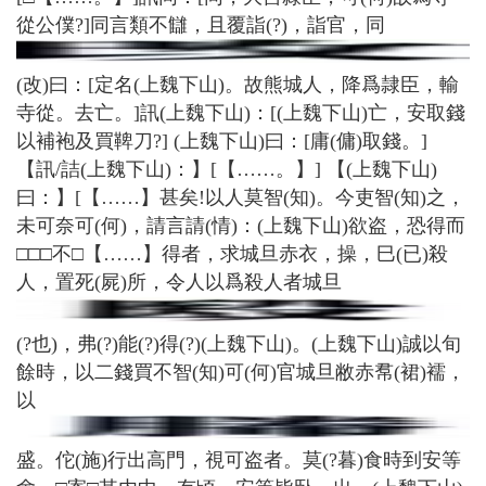
從公僕?]同言類不讎，且覆詣(?)，詣官，同
(改)曰：[定名(上魏下山)。故熊城人，降爲隷臣，輸
寺從。去亡。]訊(上魏下山)：[(上魏下山)亡，安取錢
以補袍及買鞞刀?] (上魏下山)曰：[庸(傭)取錢。]
【訊/詰(上魏下山)：】[【……。】] 【(上魏下山)
曰：】[【……】甚矣!以人莫智(知)。今吏智(知)之，
未可奈可(何)，請言請(情)：(上魏下山)欲盗，恐得而
□□□不□【……】得者，求城旦赤衣，操，巳(已)殺
人，置死(屍)所，令人以爲殺人者城旦
(?也)，弗(?)能(?)得(?)(上魏下山)。(上魏下山)誠以旬
餘時，以二錢買不智(知)可(何)官城旦敝赤帬(裙)襦，
以
盛。佗(施)行出高門，視可盗者。莫(?暮)食時到安等