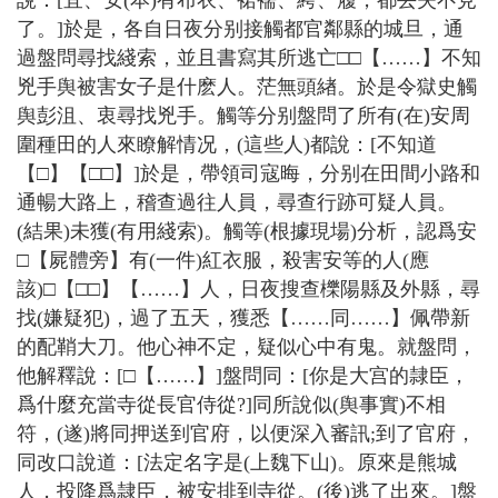
說：[宜、安(本)有布衣、裙襦、絝、履，都丢失不見
了。]於是，各自日夜分别接觸都官鄰縣的城旦，通
過盤問尋找綫索，並且書寫其所逃亡□□【……】不知
兇手舆被害女子是什麽人。茫無頭緖。於是令獄史觸
舆彭沮、衷尋找兇手。觸等分别盤問了所有(在)安周
圍種田的人來瞭解情况，(這些人)都說：[不知道
【□】【□□】]於是，帶領司寇晦，分别在田間小路和
通暢大路上，稽查過往人員，尋查行跡可疑人員。
(結果)未獲(有用綫索)。觸等(根據現場)分析，認爲安
□【屍體旁】有(一件)紅衣服，殺害安等的人(應
該)□【□□】【……】人，日夜搜查櫟陽縣及外縣，尋
找(嫌疑犯)，過了五天，獲悉【……同……】佩帶新
的配鞘大刀。他心神不定，疑似心中有鬼。就盤問，
他解釋說：[□【……】]盤問同：[你是大宫的隷臣，
爲什麼充當寺從長官侍從?]同所說似(舆事實)不相
符，(遂)將同押送到官府，以便深入審訊;到了官府，
同改口說道：[法定名字是(上魏下山)。原來是熊城
人，投降爲隷臣，被安排到寺從。(後)逃了出來。]盤