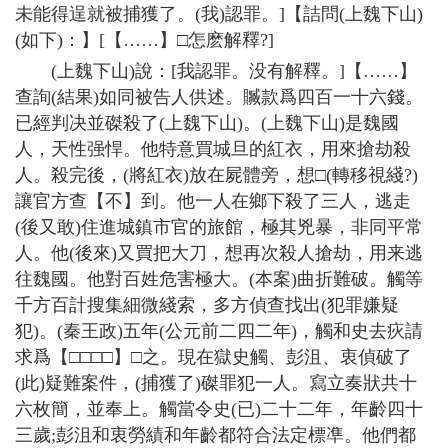
未能得逞就被捕獲了。(我)認罪。]【詰問(上魏下山)
(如下)：】[【……】□怎麽解釋?]
(上魏下山)說：[我認罪。没有解釋。]【……】
查詢(結果)如同被告人供述。贓款爲四百一十六錢。
已經判决並磔殺了(上魏下山)。(上魏下山)是魏國
人，天性强悍。他特意買城旦的紅衣，用來搶劫殺
人。殺完後，(將紅衣)放在屍體旁，想□(轉移視綫?)
讓官方查【不】到。他一人在鄉下殺了三人，逃走
(後又敢)住進城鎮市官的旅館，極其兇暴，非同平常
人。他(後來)又買把大刀，想再次殺人搶劫，用来逃
往魏國。他對百姓危害極大。(本案)曲折難破。觸等
千方百計搜集細微綫索，多方偵查找出(犯罪嫌疑
犯)。(秦王政)五年(公元前二四二年)，觸和史去疢請
求爲【□□□□】□之。現在獄史觸、彭沮、衷偵破了
(此)疑難案件，(捕獲了)磔罪犯一人。寫立奏狀共十
六枚簡，並奉上。觸當令史(已)二十二年，年齡四十
三歲;彭沮和衷勞績和年齡都符合法定標凖。他們都