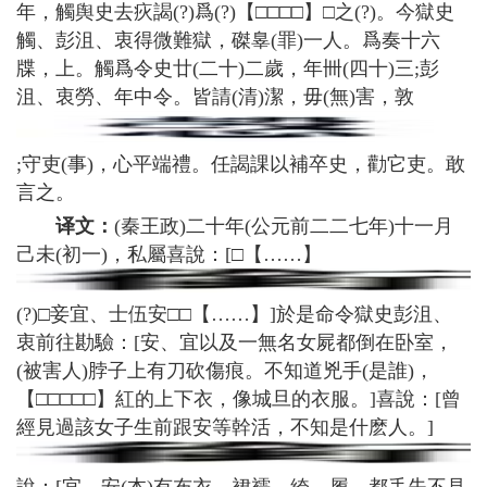
年，觸舆史去疢謁(?)爲(?)【□□□□】□之(?)。今獄史
觸、彭沮、衷得微難獄，磔辠(罪)一人。爲奏十六
牒，上。觸爲令史廿(二十)二歲，年卌(四十)三;彭
沮、衷勞、年中令。皆請(清)潔，毋(無)害，敦
;守吏(事)，心平端禮。任謁課以補卒史，勸它吏。敢
言之。
译文：
(秦王政)二十年(公元前二二七年)十一月
己未(初一)，私屬喜說：[□【……】
(?)□妾宜、士伍安□□【……】]於是命令獄史彭沮、
衷前往勘驗：[安、宜以及一無名女屍都倒在卧室，
(被害人)脖子上有刀砍傷痕。不知道兇手(是誰)，
【□□□□□】紅的上下衣，像城旦的衣服。]喜說：[曾
經見過該女子生前跟安等幹活，不知是什麽人。]