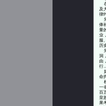
在
及
律
朱
俸
量
业
服
历
朱
洞
由
行
如
命
根
一
百
皇
果