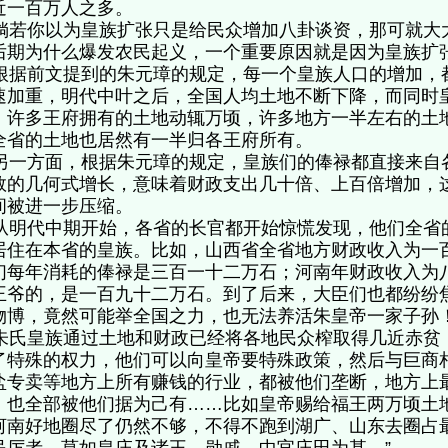
近一百万人之多。
若你以为皇族扩张只是给民众增加八卦谈资，那可就大
后期为什么爆发农民起义，一个重要原因就是因为皇族
据前文提到的朱元璋的规定，每一个皇族人口的增加，
速加重，明代中叶之后，全国人均土地不断下降，而同时
。许多王府拥有的土地动辄万顷，许多地方一半左右的土
全省的土地也居然有一半归各王府所有。
一方面，根据朱元璋的规定，皇族们的俸禄都直接来自
数的几何式增长，意味着财政支出几十倍、上百倍增加，
间被进一步压缩。
明代中期开始，各省的长官都开始惊慌发现，他们全省
居住在本省的皇族。比如，山西省全省地方财政收入为一
们每年消耗的俸禄是三百一十二万石；河南年财政收入为
王爷的，是一百九十二万石。到了后来，大臣们也都纷纷
物博，竟然可能举全国之力，也无法养活朱皇帝一家子
氏皇族通过土地和财政已经将各地民众榨取得几近赤贫
了特殊的权力，他们可以向皇帝要特殊政策，然后与巨商
盐专卖等地方上所有赚钱的行业，都被他们垄断，地方上
，也全部被他们据为己有……比如皇帝赐给福王两万顷土
河南好地圈尽了仍然不够，不得不跑到湖广、山东去圈占