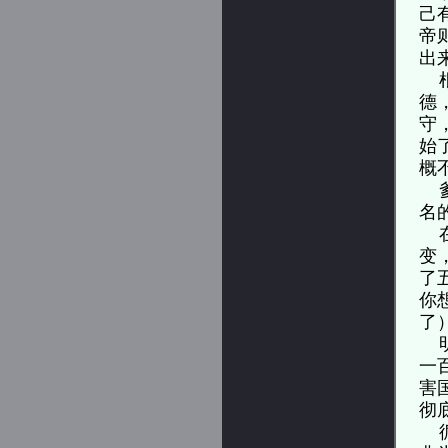
己
帝
出
根
德
守
始
概
爹
名
在
变
了
你
了
明
一
害
彻
循