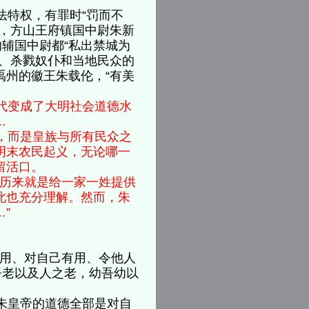
特权，有罪时“罚而不
年，方山王府镇国中尉朱新
的辅国中尉都“私出禁城为
待、杀戮奴仆和当地民众的
禹州的徽王朱载伦，“有美
……
代变成了大明社会道德水
……
，而是皇族与所有民众之
明末农民起义，无论哪一
不留活口。
历来就是给一家一姓提供
此也充分理解。然而，朱
”
用、对自己有用、令他人
吾老以及人之老，幼吾幼以
朱皇帝的道德全部是对自