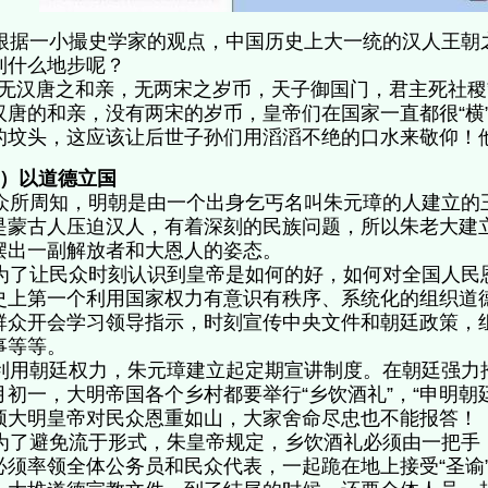
据一小撮史学家的观点，中国历史上大一统的汉人王朝
到什么地步呢？
无汉唐之和亲，无两宋之岁币，天子御国门，君主死社稷
汉唐的和亲，没有两宋的岁币，皇帝们在国家一直都很“横”
的坟头，这应该让后世子孙们用滔滔不绝的口水来敬仰！
1）以道德立国
所周知，明朝是由一个出身乞丐名叫朱元璋的人建立的
是蒙古人压迫汉人，有着深刻的民族问题，所以朱老大建
摆出一副解放者和大恩人的姿态。
了让民众时刻认识到皇帝是如何的好，如何对全国人民
史上第一个利用国家权力有意识有秩序、系统化的组织道
群众开会学习领导指示，时刻宣传中央文件和朝廷政策，
事等等。
用朝廷权力，朱元璋建立起定期宣讲制度。在朝廷强力
月初一，大明帝国各个乡村都要举行“乡饮酒礼”，“申明朝
颂大明皇帝对民众恩重如山，大家舍命尽忠也不能报答！
了避免流于形式，朱皇帝规定，乡饮酒礼必须由一把手
必须率领全体公务员和民众代表，一起跪在地上接受“圣谕