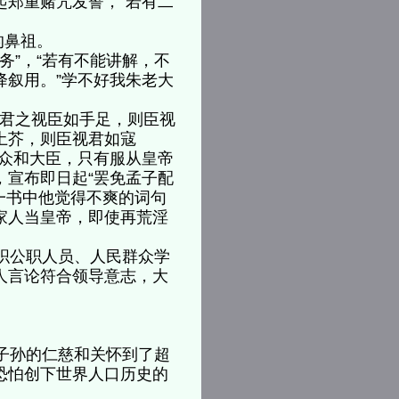
起郑重赌咒发誓，“若有二
”的鼻祖。
”，“若有不能讲解，不
降叙用。”学不好我朱老大
君之视臣如手足，则臣视
土芥，则臣视君如寇
民众和大臣，只有服从皇帝
，宣布即日起“罢免孟子配
一书中他觉得不爽的词句
家人当皇帝，即使再荒淫
织公职人员、人民群众学
人言论符合领导意志，大
子孙的仁慈和关怀到了超
恐怕创下世界人口历史的