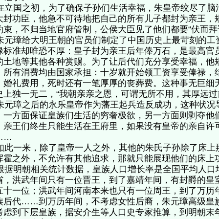
立国之初，为了确保子孙们生活幸福，朱皇帝绞尽了脑
大封功臣，他急不可待地把自己的所有儿子都封为亲王，
约束，不归当地官府管制，公侯大臣见了他们都要“伏而
元璋给大明王朝的官员们制定了中国历史上最苛刻的工
禄标准却唯恐不厚：皇子封为亲王后年俸万石，是最高官
的土地等其他各种赏赐。为了让后代们充分享受幸福，他
，所有消费均由国家承担：十岁就开始领工资享受俸禄，
、婚礼费用，死时还有一笔厚厚的丧葬费。这种事无巨细
史上独一无二，“我朝亲亲之恩，可谓无所不用，其厚远
元璋之后的永乐皇帝作为藩王起兵造反成功，这种状况
，一方面保证皇族们生活的穷奢极欲，另一方面则剥夺他
，亲王们终生只能生活在王府里，如果没有皇帝的亲自许
……
此一来，除了皇帝一人之外，其他的朱氏子孙除了床上
挥霍之外，不允许有其他追求，那就只能展现他们的床
据明朝相关统计数据，皇族人口增长率是全国平均人口
省，洪武年间只有一位晋王，到了嘉靖年间，有封爵的皇
五十一位；洪武年间河南本来也只有一位周王，到了万历
族后代……到万历年间，不考虑女性后裔，朱元璋高级皇
考虑到下层皇族，据安介生等人口史专家推算，到明朝末