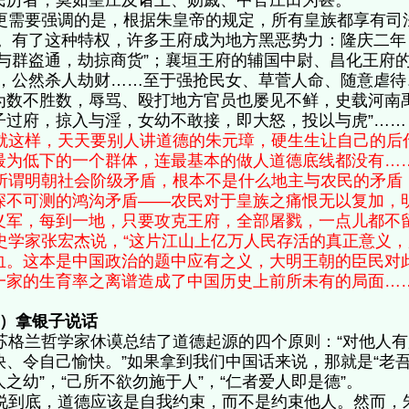
民厉者，莫如皇庄及诸王、勋戚、中官庄田为甚。”
需要强调的是，根据朱皇帝的规定，所有皇族都享有司法
”。有了这种特权，许多王府成为地方黑恶势力：隆庆二
“与群盗通，劫掠商货”；襄垣王府的辅国中尉、昌化王府
”，公然杀人劫财……至于强抢民女、草菅人命、随意虐
为数不胜数，辱骂、殴打地方官员也屡见不鲜，史载河南
子过府，掠入与淫，女幼不敢接，即大怒，投以与虎”
就这样，天天要别人讲道德的朱元璋，硬生生让自己的后
最为低下的一个群体，连最基本的做人道德底线都没有
谓明朝社会阶级矛盾，根本不是什么地主与农民的矛盾
深不可测的鸿沟矛盾——农民对于皇族之痛恨无以复加，
义军，每到一地，只要攻克王府，全部屠戮，一点儿都
学家张宏杰说，“这片江山上亿万人民存活的真正意义，
血。这本是中国政治的题中应有之义，大明王朝的臣民对
一家的生育率之离谱造成了中国历史上前所未有的局面……
3）拿银子说话
格兰哲学家休谟总结了道德起源的四个原则：“对他人有
快、令自己愉快。”如果拿到我们中国话来说，那就是“老
人之幼”，“己所不欲勿施于人”，“仁者爱人即是德”。
到底，道德应该是自我约束，而不是约束他人。然而，