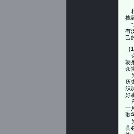
根
拽
“
有
己
（
众
朝
众
为
历
织
好
利
十
歌
为
县