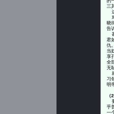
的
三
这
对
晓
告
甚
君
仇
当
享
全
无
就
习
明
（
要
乎
一