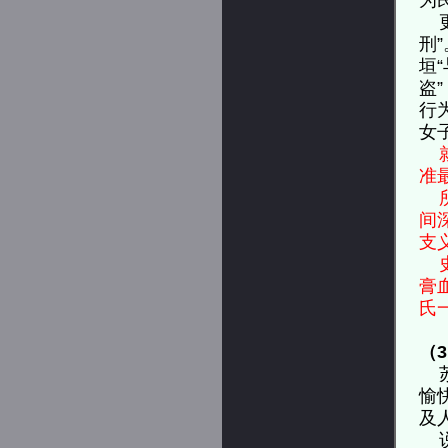
为
更
刑
垣
盗
行
女
准
所
间
支
史
膏
氏
（
苏
愉
及
说