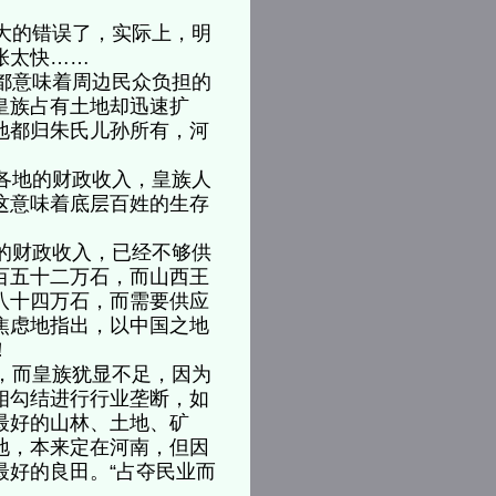
大的错误了，实际上，明
扩张太快……
都意味着周边民众负担的
皇族占有土地却迅速扩
地都归朱氏儿孙所有，河
各地的财政收入，皇族人
这意味着底层百姓的生存
的财政收入，已经不够供
百五十二万石，而山西王
八十四万石，而需要供应
焦虑地指出，以中国之地
孙！
，而皇族犹显不足，因为
相勾结进行行业垄断，如
最好的山林、土地、矿
地，本来定在河南，但因
最好的良田。“占夺民业而