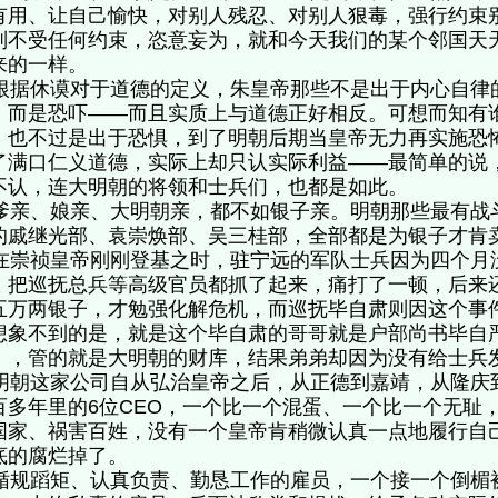
有用、让自己愉快，对别人残忍、对别人狠毒，强行约束
则不受任何约束，恣意妄为，就和今天我们的某个邻国天
来的一样。
据休谟对于道德的定义，朱皇帝那些不是出于内心自律
，而是恐吓——而且实质上与道德正好相反。可想而知有
，也不过是出于恐惧，到了明朝后期当皇帝无力再实施恐
了满口仁义道德，实际上却只认实际利益——最简单的说
不认，连大明朝的将领和士兵们，也都是如此。
亲、娘亲、大明朝亲，都不如银子亲。明朝那些最有战
的戚继光部、袁崇焕部、吴三桂部，全部都是为银子才
崇祯皇帝刚刚登基之时，驻宁远的军队士兵因为四个月
，把巡抚总兵等高级官员都抓了起来，痛打了一顿，后来
五万两银子，才勉强化解危机，而巡抚毕自肃则因这个事
想象不到的是，就是这个毕自肃的哥哥就是户部尚书毕自严（
），管的就是大明朝的财库，结果弟弟却因为没有给士
朝这家公司自从弘治皇帝之后，从正德到嘉靖，从隆庆
百多年里的6位CEO，一个比一个混蛋、一个比一个无耻
国家、祸害百姓，没有一个皇帝肯稍微认真一点地履行自
底的腐烂掉了。
规蹈矩、认真负责、勤恳工作的雇员，一个接一个倒楣