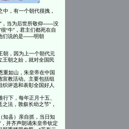
之中，有一个朝代很拽，
”，当为后世所敬仰——没
很“牛”，君主们都死在自
他们说的是——明朝
王朝，因为上一个朝代元
立王朝之始，就对全国民
恩重如山，朱皇帝在中国
德宣教活动。主要包括组
组织评选和表彰全国好人
推行下，每年正月十五、
廷之法，敦叙长幼之节”，
（知县）亲自抓，当日知
”，并齐声朗诵朱皇帝钦定