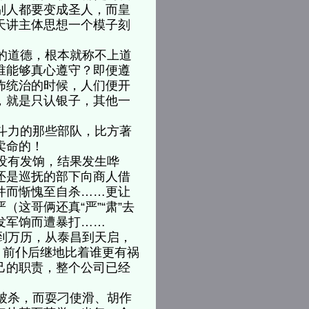
别人都要变成圣人，而皇
天讲主体思想一个模子刻
的道德，根本就称不上道
谁能够真心遵守？即便遵
怖统治的时候，人们便开
，就是只认银子，其他一
斗力的那些部队，比方著
肯卖命的！
没有发饷，结果发生哗
还是巡抚的部下向商人借
件而惭愧至自杀……更让
这哥俩还真“严”“肃”去
兵发军饷而遭暴打……
到万历，从泰昌到天启，
，前仆后继地比着谁更有祸
己的职责，整个公司已经
被杀，而耍刁使滑、胡作