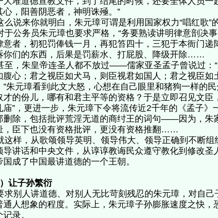
一大堆道德宣教文件，到了结尾的时候，还要全体人员一
其心，阳善阴恶者，神明诛殛。”
么说来你就明白，朱元璋可谓是利用国家权力“唱红歌
于公务员朱元璋也要求严格，“务要熟读讲明律意剖决事务
律意者，初犯罚俸钱一月，再犯笞四十，三犯于本衙门递
诉你们的东西，后果是罚薪水、打屁股、降级开除……
至，朱皇帝连圣人都不放过——儒家亚圣孟子曾说过：“
如腹心；君之视臣如犬马，则臣视君如国人；君之视臣如
。”朱元璋看到此文大怒，心想在自己眼里和猪狗一样的
奴才的份儿，哪有和君主平等的资格？于是立即召见文臣
孔庙”，更进一步，朱元璋下令将流传近2千年的《孟子》
部删除，包括批评荒淫无道的商纣王的词句——因为，朱
耻，臣下也没有资格批评，更没有资格推翻……
这样，从歌颂领导英明、领导伟大、领导正确到不断组
领导讲话和中央文件，从谆谆教诲民众遵守教化到修改圣
帝国成了中国最讲道德的一个王朝。
2）让子孙繁衍
求别人讲道德、对别人无比苛刻残忍的朱元璋，对自己
普通人想象的程度。实际上，朱元璋子孙膨胀速度之快，
个记录。