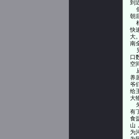
到
倘
朝
根
快
大
南
另
口
空
从
养
爷
给
大
朱
有
食
山
为