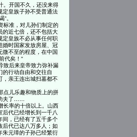
汁。开国不久，还没来得
规定皇族子孙不受普通法
拜谒”。
资标准，对儿孙们制定的
员的近七倍，还不包括大
规定皇族不必从事任何职
结婚时国家发放房屋、冠
无微不至的程度，在中国
过前代矣！”
导致后来皇帝致力弥补漏
们的行动自由和交往自
可，亲王连出城扫墓都不
那点儿乐趣和物质上的拼
上功夫了……
增长率的十倍以上。山西
室后代已经增长到一千八
年间，已经有了五千多个
族后代已达八万多人；如
年朱元璋的子孙已经繁衍