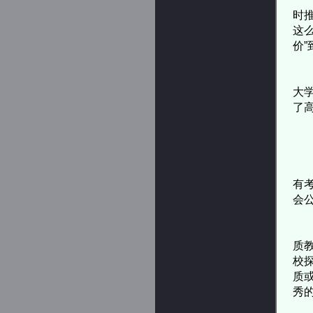
时
这
价
三
大
了
杨
有
会
过
质
校
质
秀