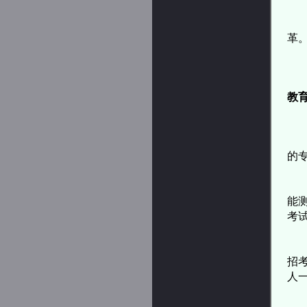
革
教
的
杨
能
考
社
招
人
二