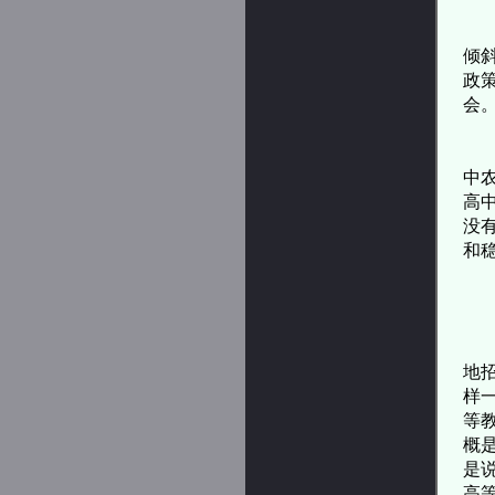
往
倾
政
会
所
中
高
没
和
杨
地
样
等
概是
是
高