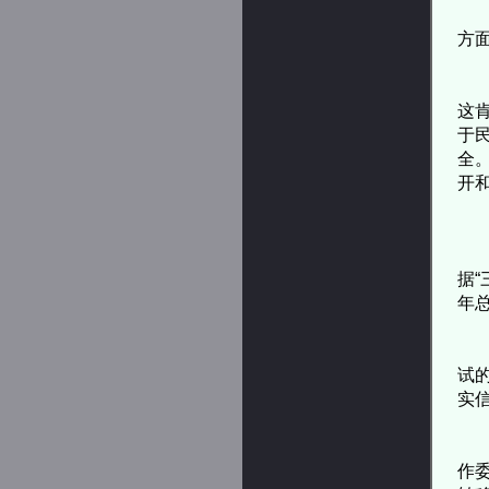
在
方
根
这
于
全
开
杨
据
年
可
试
实
根
作