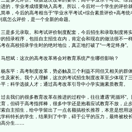
推进的，学业考成绩要纳入高考。所以，今后对一个学生的评价
么简单，今后的高考相当于“学业水平考试+综合素质评价+高考统
”到底怎么评价，是一个全新的命题。
是多元录取。和考试评价制度配套，今后招生和录取制度将实行
学的招录程序，包括自主招生在内，肯定会和现在的做法很不一
高考在高校招录学生时的绝对地位，真正地打破了“一考定终身”。
马想斌：这次的高考改革将会对教育系统产生哪些影响？
东平：高考制度改革，势必触及三个利益不同但又相关的群体
考生及家长。我个人理解，这次的考试招生制度改革至少体现了
公平；科学选拔人才；通过高考改革引导中小学实施素质教育。
去我们的很多教育改革在推进的过程中，往往遭遇“死循环”。
教育，但碍于高考指挥棒，很多中学还是抱着应试教育不放，止
探索自主招生，给中学留出了一点名额搞校长推荐，本意是想用
或学科特长的学生，结果到了中学，碍于公平的压力，最终被校
的高分生……