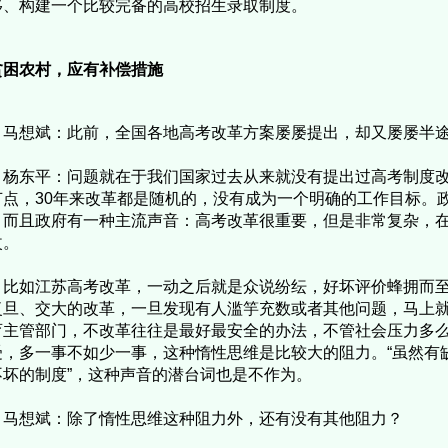
移、构建一个比较完备的高校招生录取制度。
贫困农村，应有补偿措施
马想斌：此前，全国各地高考改革方案屡屡提出，却又屡屡半
东平：问题就在于我们国家过去从来就没有提出过高考制度改
节点，30年来改革都是随机的，没有成为一个明确的工作目标。
，而且政府有一种主流声音：高考改革很重要，但是非常复杂，
改。
如江苏高考改革，一动之后就是众说纷纭，好坏评价蜂拥而至
复旦、交大的改革，一旦发现有人滥竽充数或者其他问题，马上
育主管部门，不改革往往是最好最安全的办法，不管社会压力多
受，多一事不如少一事，这种惰性思维是比较大的阻力。“虽然有
不坏的制度”，这种声音的潜台词也是不作为。
马想斌：除了惰性思维这种阻力外，还有没有其他阻力？