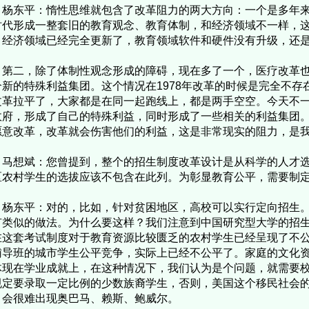
东平：惰性思维就包含了改革阻力的两大方向：一个是多年来
时代形成一整套旧的教育观念、教育体制，和经济领域不一样，
，经济领域已经完全更新了，教育领域软件和硬件没有升级，还是1
二，除了体制性观念形成的障碍，现在多了一个，医疗改革也
个新的特殊利益集团。这个情况在1978年改革的时候是完全不存
文革拉平了，大家都是在同一起跑线上，都是两手空空。今天不一
政府，形成了自己的特殊利益，同时形成了一些相关的利益集团
愿意改革，改革就会伤害他们的利益，这是非常现实的阻力，是
马想斌：您曾提到，整个的招生制度改革设计是从科学的人才
区农村学生的选拔应该不包含在此列。为彰显教育公平，需要制
东平：对的，比如，针对贫困地区，高校可以实行定向招生。
有类似的做法。为什么要这样？我们注意到中国研究型大学的招
在这套考试制度对于教育资源比较匮乏的农村学生已经呈现了不
辅导班的城市学生公平竞争，实际上已经不公平了。家庭的文化
体现在学业成就上，在这种情况下，我们认为是个问题，就需要
规定要录取一定比例的少数族裔学生，否则，美国这个移民社会
，会很难出现奥巴马、赖斯、鲍威尔。