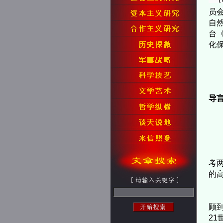
员
自
台
化
导
考
的
顾
2