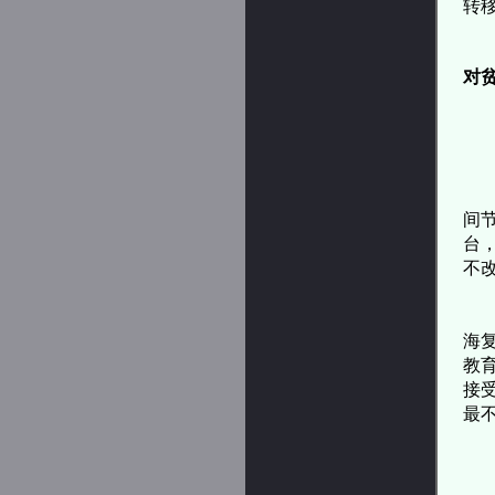
转
对
杨
间
台
不
比
海
教
接
最