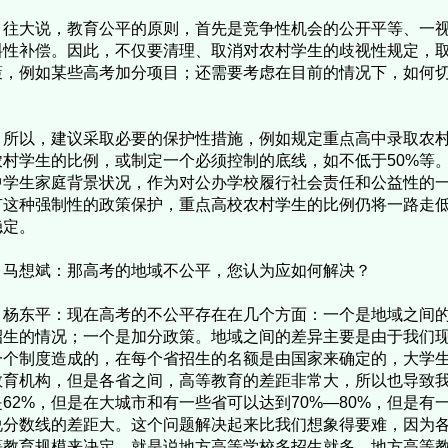
大说，教育公平的原则，首先是竞争性机会的公开平等、一视
斜性补偿。因此，不仅要清理、取消对农村学生的歧视性规定，
策，例如某些高考加分项目；还需要考虑在目前的情况下，如何
。
以，建议采取必要的保护性措施，例如规定重点高中录取农村
农村学生的比例，或制定一个必须控制的底线，如不低于50%等
中学生家庭背景状况，作为对公办学校履行社会责任和公益性的
有这种强制性的政策保护，重点高校农村学生的比例仍将一路走
稳定。
马想斌：那高考的地域不公平，您认为应如何解决？
东平：现在高考的不公平存在在几个方面：一个是地域之间的
招生的情况；一个是加分政策。地域之间的差异主要是由于我们
一个制度造成的，在每个省招生的名额是由国家来确定的，大学
教育机构，但是各省之间，高等教育的差距非常大，所以也导致
62%，但是在大城市和有一些省可以达到70%—80%，但是有一
说分数线的差距大。这个问题解决起来比我们想象得要难，因为
等教育规模来决定，就是说地方高等学校多招生就多，地方高等