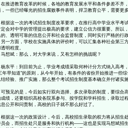
推进教育改革的时候，各地的教育发展水平和条件参差不齐，
面，一些已经曝光的招生腐败事件表明，捍卫教育公平，需要更
据这一次的考试招生制度改革要求，在推行高中学业水平考试
肯定会对中学的管理提出极高的要求，建立公信力很重要。所以
民的、透明可靠的信息公开和社会监督制度，同时实行严格的行
。另一方面，学校在实施具体的评价时，可以汇集各种社会第三
和透明程度。
马想斌：那么，对大学来说，又有怎样的挑战呢？
东平：到目前为止，学业考成绩采取何种计分方式纳入高考，
“三年早知道”的原则，从今年开始，有条件的省份开始推进一些综合
总结经验、推广实施，那么整个考试招生制度基本确立并付诸实施就
预见的是，今后如实行双向选择、多次录取的制度，要综合高
的成绩，还要组织高校各院系参与、按学院和学科招生，录取过
信息公开和问责制，高校的日子就不那么好过了。
据这一次的政策设计，今后，高校招生录取的权力将从招生处
委员会，而招生处只是服务和执行机构——这也是实现马想斌招