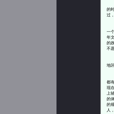
杨
的
过
第
一
年
的
不
地
杨
都
现
上
的
的
人