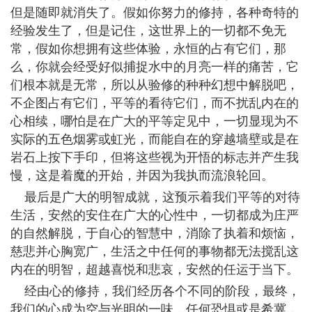
但是随即就消失了。假如你努力的修持，各种奇特的
经验发生了，但是记住，这世界上的一切都不免无
常，假如你想拥有这些体验，永恒的占有它们，那
么，你就会经受好似捕捉水中的月亮一样的痛苦，它
们根本就是无常，所以从验修的种种幻想中解脱吧，
不企图占有它们，平等的看待它们，而不扰乱内在的
心相续，哪怕是在广大的平等定见中，一切显现为不
实际的五色烟雾或虹光，而能自在的穿越墙壁或是在
岩石上按下手印，但将这些视为开悟的标志并产生我
慢，这是着魔的开始，并因为我执而流浪轮回。
最后是广大的明智成就，这预示着我们平等的对待
生活，安然的安住在广大的心性中，一切都成为庄严
的自然解脱，于自心的智慧中，消除了执着和烦恼，
慈悲并心胸宽广，生活之中任何的事物都无法搅乱这
内在的明智，超越喜悦和悲哀，安然的任运于当下。
经由心的修持，我们经历各个不同的阶段，最终，
我们的心成为空与光明的一味，任何恐惧或是希冀，