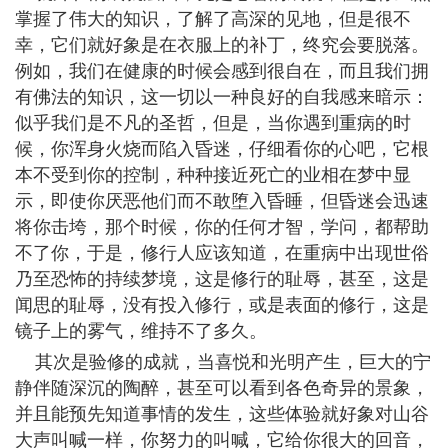
掌握了伟大的知识，了解了高深的见地，但是很不
幸，它们就好象是在衣服上的补丁，终究会要脱落。
例如，我们在健康的时候会感到很自在，而且我们拥
有佛法的知识，这一切以一种良好的自我感来暗示：
似乎我们是不凡的圣哲，但是，当你遇到重病的时
候，你浑身火烧而陷入昏迷，仔细看你的心吧，它根
本不受到你的控制，种种接近死亡的业相在梦中显
示，即使你厌恶他们而不敢堕入昏睡，但昏迷会迅速
将你击垮，那个时候，你的任何才智，学问，都帮助
不了你，于是，修行人应该知道，在重病中出现世俗
乃至恐怖的持续梦境，这是修行的耻辱，甚至，这是
闻思的耻辱，没有投入修行，或是表面的修行，这是
镜子上的雾气，维持不了多久。
其次是验修的成就，当喜悦和光明产生，巨大的宁
静伴随深沉的陶醉，甚至可以看到各色奇异的景象，
并且能预先知道事情的发生，这些体验就好象对山谷
大声叫喊一样，你努力的叫喊，它给你很大的回音，