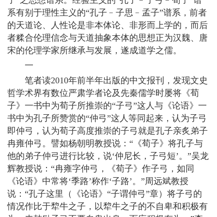
子”之思想谱系。经验主义的“孔子﹣子弓﹣荀子”谱
系有别于理性主义的“孔子﹣子思﹣孟子”谱系，前者
的天道论、人性论是非本体论、非形而上学的，而后
者糅合伦理信念与天道抽象本体的思想正为汉魏、唐
宋的伦理学家所继承与发展，遂成道学之儒。
一
笔者读2010年前半年出版的中文报刊，发现文史
哲学术界有数位严肃学者论及先秦儒学时屡将《荀
子》一书中为荀子所推崇的“子弓”这人与《论语》一
书中为孔子所赞赏的“仲弓”这人等同起来，认为子弓
即仲弓，认为荀子高度推崇的子弓就是孔子亲炙弟子
冉雍仲弓。譬如杨朝明教授说：“《荀子》将孔子与
他的弟子仲弓进行比较，说‘仲尼长，子弓短’。”吴龙
辉教授说：“冉雍字仲弓，《荀子》作子弓，如同
《论语》中常将‘季路’称作‘子路’。”周远斌教授
说：“孔子这里（《论语》“子谓仲弓”章）将子弓的
情况作比于犂牛之子，以犂牛之子的不自卑和积极有