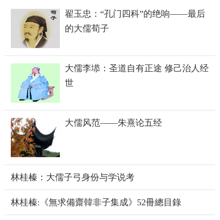
翟玉忠：“孔门四科”的绝响——最后
的大儒荀子
大儒李塨：圣道自有正途 修己治人经
世
大儒风范——朱熹论五经
林桂榛：大儒子弓身份与学说考
林桂榛:《無求備齋韓非子集成》52冊總目錄