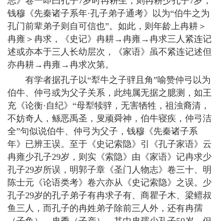
志》卷一即曰孔子7岁时冉耕生，则冉耕少孔子7岁，
钱穆《先秦诸子系年·孔子弟子通考》以为“伯牛之为
孔门前辈弟子则自可信也”。如此，则年龄上冉耕＞
冉雍＞冉求，《史记》冉耕→冉雍→冉求三人紧连记
述或亦本于三人长幼层次，《家语》虽不紧连记述但
亦冉耕→冉雍→冉求次第。
有学者据孔子以“犁牛之子骍且角”喻赞仲弓以为
伯牛、仲弓或为父子关系，此纯属无据之臆测，如王
充《论衡·自纪》“母犁犊骍，无害牺牲，祖浊裔清，
不妨奇人，鲧恶禹圣，叟顽舜神，伯牛寝疾，仲弓洁
全”句似说伯牛、仲弓为父子，钱穆《先秦诸子系
年》已辨王误。至于《史记索隐》引《孔子家语》云
冉雍少孔子29岁，则实《索隐》由《家语》记冉求少
孔子29岁所误，明郭子章《圣门人物志》卷三十、明
陈士元《论语类考》卷六亦从《史记索隐》之误。少
孔子29岁的孔子弟子有冉求子有、商瞿子木、梁鳣叔
鱼三人，而孔子的冉姓弟子除前三人外，还有冉孺