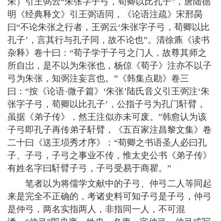
朱）引王弼云“朱张字子弓，荀卿以比孔子”，唐陆德
明《经典释文》引王弼语同，《论语注疏》宋邢昺
曰“不论朱张之行者，王弼云‘朱张字子弓，荀卿以比
孔子’，言其行与孔子同，故不论也”。清徐鼒《读书
杂释》卷十曰：“荀子学于子弓之门人，故尊其师之
所自岀，是不以为朱张也，杨倞《荀子》注亦不以子
弓为朱张，知弼注妄言也。”《韩集点勘》卷三
曰：“按《论语·微子篇》‘朱张’陆氏音义引王弼注‘朱
张字子弓，荀卿以比孔子’，公指子弓为孔门馯臂，
虽据《弟子传》，然王注似亦未可废。”韩愈认为该
子弓即孔子再传弟子馯臂，《五百家注昌黎文集》卷
二十曰《送王埙秀才序》：“荀卿之书语圣人必曰孔
子、子弓，子弓之事业不传，惟太史公书《弟子传》
有姓名字曰馯臂子弓，子弓受易于商瞿。”
笔者以为将儒学文献中的子弓、仲弓二人等同起
来是完全不正确的，考诸史料可知子弓是子弓，仲弓
是仲弓，两名实指两人，非指同一人，不可混