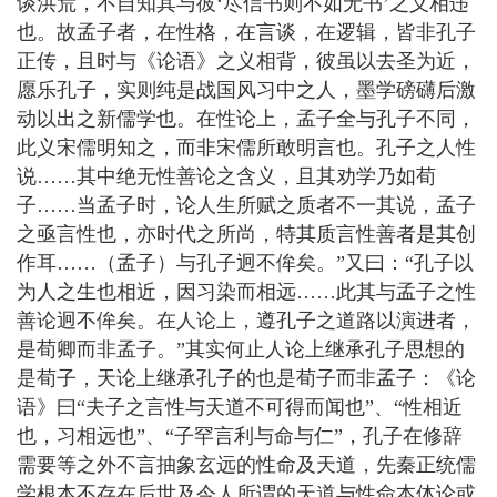
谈洪荒，不自知其与彼‘尽信书则不如无书’之义相违
也。故孟子者，在性格，在言谈，在逻辑，皆非孔子
正传，且时与《论语》之义相背，彼虽以去圣为近，
愿乐孔子，实则纯是战国风习中之人，墨学磅礴后激
动以出之新儒学也。在性论上，孟子全与孔子不同，
此义宋儒明知之，而非宋儒所敢明言也。孔子之人性
说……其中绝无性善论之含义，且其劝学乃如荀
子……当孟子时，论人生所赋之质者不一其说，孟子
之亟言性也，亦时代之所尚，特其质言性善者是其创
作耳……（孟子）与孔子迥不侔矣。”又曰：“孔子以
为人之生也相近，因习染而相远……此其与孟子之性
善论迥不侔矣。在人论上，遵孔子之道路以演进者，
是荀卿而非孟子。”其实何止人论上继承孔子思想的
是荀子，天论上继承孔子的也是荀子而非孟子：《论
语》曰“夫子之言性与天道不可得而闻也”、“性相近
也，习相远也”、“子罕言利与命与仁”，孔子在修辞
需要等之外不言抽象玄远的性命及天道，先秦正统儒
学根本不存在后世及今人所谓的天道与性命本体论或