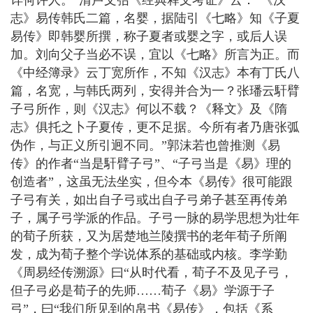
详何许人。”清卢文弨《经典释文考证》云：“《汉
志》易传韩氏二篇，名婴，据陆引《七略》知《子夏
易传》即韩婴所撰，称子夏者或婴之字，或后人误
加。刘向父子当必不误，宜以《七略》所言为正。而
《中经簿录》云丁宽所作，不知《汉志》本有丁氏八
篇，名宽，与韩氏两列，安得并合为一？张璠云馯臂
子弓所作，则《汉志》何以不载？《释文》及《隋
志》俱托之卜子夏传，更不足据。今所有者乃唐张弧
伪作，与正义所引迥不同。”郭沫若也曾推测《易
传》的作者“当是馯臂子弓”、“子弓当是《易》理的
创造者”，这虽无法坐实，但今本《易传》很可能跟
子弓有关，如出自子弓或出自子弓弟子甚至再传弟
子，属子弓学派的作品。子弓一脉的易学思想为壮年
的荀子所获，又为居楚地兰陵撰书的老年荀子所阐
发，成为荀子整个学说体系的基础或内核。李学勤
《周易经传溯源》曰“从时代看，荀子不及见子弓，
但子弓必是荀子的先师……荀子《易》学源于子
弓”，曰“我们所见到的帛书《易传》，包括《系