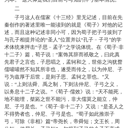
二
子弓这人在儒家《十三经》里无记述，目前在先
秦创作的著述里唯一能读到的就是《荀子》对他的记
述，而且这种记述非同小可，因为荀子把子弓拔到了
与孔子相提并论的“圣人”位置并以“孔子﹣子弓”的学
术体统来抨击“子思﹣孟子”之学说体统。在《荀子·非
十二子》篇，荀子说：“案饰其辞而祇敬之，曰此真
先君子之言也，子思唱之，孟轲和之，世俗之沟犹瞀
儒嚾嚾然不知其所非也，遂受而传之，以为仲尼、子
弓为兹厚于后世，是则子思、孟轲之罪也。”又
说：“上则法舜、禹之制，下则法仲尼、子弓之义，
以务息十二子之说。”《荀子·儒效》说：“天不能死，
地不能埋，桀跖之世不能污，非大儒莫之能立，仲
尼、子弓是也。”《荀子·非十二子》又说：“是圣人之
不得势者也，仲尼、子弓是也。”荀子如此推崇子
弓，可除《非相》篇“帝尧长，帝舜短；文王长，周