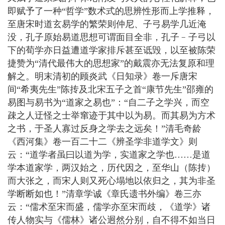
即赋予了一种“哲学”数术式的思辨性形而上学推释，
至唐宋时道玄易学的繁荣则仲尼、子弓易学几近淹
没，孔子原始易道思想可谓面目全非，孔子﹣子弓以
下的荀学亦日益遭道学家排斥甚至诋毁，以至被陈荣
捷赞为“清代最伟大的思想家”的戴震亦无法复原和理
解之。明末清初的顾炎武《日知录》卷一斥唐宋
间“希夷先生”陈抟及北宋五子之首“康节先生”邵雍的
易图与易书为“道家之易也”：“自二子之学兴，而空
疎之人迂怪之士举窜迹于其中以为易。而其易为方术
之书，于圣人寡过反身之学去之远矣！”清毛奇龄
《西河集》卷一百二十二《辨圣学非道学文》则
云：“道学者虽曰以道为学，实道家之学也……是道
学本道家学，两汉始之，历代因之，至华山（陈抟）
而大张之，而宋人则又死心塌地以依归之，其为非圣
学断断如也！”清章学诚《章氏遗书外编》卷三亦
云：“儒术至宋而盛，儒学亦至宋而歧，《道学》诸
传人物实与《儒林》诸公迥然分别，自不得不如当日