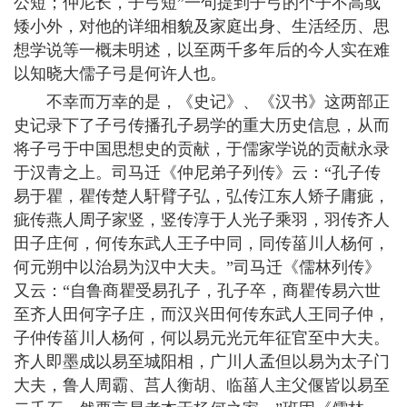
公短；仲尼长，子弓短”一句提到子弓的个子不高或
矮小外，对他的详细相貌及家庭出身、生活经历、思
想学说等一概未明述，以至两千多年后的今人实在难
以知晓大儒子弓是何许人也。
不幸而万幸的是，《史记》、《汉书》这两部正
史记录下了子弓传播孔子易学的重大历史信息，从而
将子弓于中国思想史的贡献，于儒家学说的贡献永录
于汉青之上。司马迁《仲尼弟子列传》云：“孔子传
易于瞿，瞿传楚人馯臂子弘，弘传江东人矫子庸疵，
疵传燕人周子家竖，竖传淳于人光子乘羽，羽传齐人
田子庄何，何传东武人王子中同，同传菑川人杨何，
何元朔中以治易为汉中大夫。”司马迁《儒林列传》
又云：“自鲁商瞿受易孔子，孔子卒，商瞿传易六世
至齐人田何字子庄，而汉兴田何传东武人王同子仲，
子仲传菑川人杨何，何以易元光元年征官至中大夫。
齐人即墨成以易至城阳相，广川人孟但以易为太子门
大夫，鲁人周霸、莒人衡胡、临菑人主父偃皆以易至