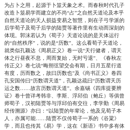
为占卜之用，起源于卜筮天象之术。而春秋时代孔子
改造卜筮易学而建立的不尚“占”之自然天道论及本乎
自然天道论的天人损益变易之智慧，则在子弓学派的
后学荀子及荀子后学的陆贾等著作里有生动而深刻的
体现。郭沫若认为《荀子》天道论说的是天体运行
的“自然秩序”，说的是“历数”。这么看荀子天道论，
就类似孔颖达《周易正义》卷一说“天行健者，谓天
体之行昼夜不息，周而复始，无时亏退”、《春秋左
传正义》卷七说“晦朔弦望交会有期，日月五星行道
有度，历而数之，故曰历数也”及《尚书正义》卷四
孔安国传曰“历数谓天道”，孔颖达疏曰“历数谓天历
运之数……故言历数谓天道”。余嘉锡《四库提要辨
证》卷十曾详考韩非、李斯、浮邱伯（鲍丘）等俱曾
师荀子，汉初陆贾等与浮邱伯有交往，李学勤《周易
经传溯源》亦曰：“以陆贾的年辈论，他及见荀子本
人，亦属可能……陆贾不仅传荀子一系的《谷粱》
学，而且也传其《易》学，这在《新语》书中多有体