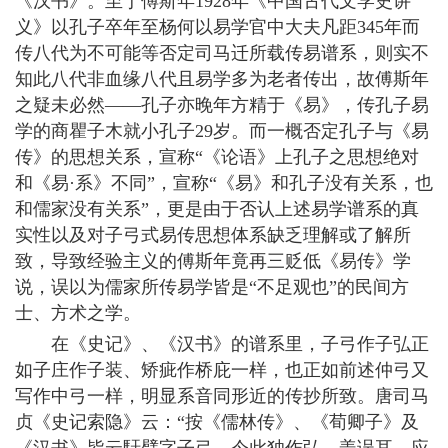
《汉书》。至于傅斯年1928年《中国古代文学史讲
义》以孔子卒年至杨何以易学官中大夫凡距345年而
传八代为不可能等否定司马迁所载传易谱系，则实不
知此八代非血缘八代且易学多为老者传出，故傅斯年
之疑未必然——孔子亦晚年方精于《易》，传孔子易
学的商瞿子木就小孔子29岁。而一概否定孔子与《易
传》的思想关系，宣称“《论语》上孔子之思想绝对
和《易·系》不同”，宣称“《易》和孔子没有关系，也
和儒家没有关系”，更是由于否认上述易学谱系的真
实性以及对子弓式易传思想体系缺乏理解或了解所
致，导致经验主义的傅斯年竟再三贬低《易传》学
说，误以为儒家所传易学皆是“不足观也”的民间方
士、方术之学。
在《史记》、《汉书》的谱系里，子弓作子弘正
如子庄作子装、矫疵作桥庇一样，也正如前述仲弓又
写作中弓一样，明显系音同形近的传抄所致。唐司马
贞《史记索隐》云：“按《儒林传》、《荀卿子》及