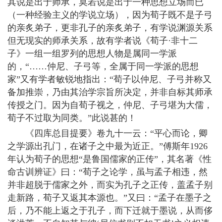
其说是出于师承，莫若说是出于一种思想立场而已
（一种经验主义的学说立场），因为荀子既不是子弓
的亲炙弟子，更非孔子的亲炙弟子，有学说渊源关系
但无现实的师承关系，故有学者说《荀子·非十二
子》一组一组罗列的思想人物是属同一学派
的，“……仲尼、子弓等，全属于同一学派的思想
家”又有学者敏锐地指出：“荀子以仲尼、子弓并称又
备加推崇，乃由其治学宗旨所决定，并非自标其师承
传授之门。因为自荀子视之，仲尼、子弓堪为大儒，
荀子不过取为同类。”此说甚的！
《四库总目提要》卷九十一云：“平心而论，卿
之学源出孔门，在诸子之中最为近正。”傅斯年1926
年认为荀子的思想“是鲁国儒家的正传”，其名著《性
命古训辨证》曰：“荀子之论学，虽与孟子相违，然
并非超脱于儒家之外，而实为孔子之正传，盖孟子别
走新路，荀子又返其本源也。”又曰：“孟子在墨子之
后，乃不能上返之于孔子，而下迁就于墨说，从而侈