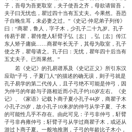
子，吾母为吾更取室，夫子使吾之齐，母欲请留吾，
夫子曰无忧也，瞿过四十当有五丈夫。今果然。吾恐
子自晚生耳，未必妻之过。”《史记·仲尼弟子列传》
曰：“商瞿，鲁人，字子木，少孔子二十九岁。孔子
传易于瞿，瞿传楚人馯臂子弘［厷］，弘［厷］传江
东人矫子庸疵……商瞿年长无子，其母为取室，孔子
使之齐，瞿母请之。孔子曰：无忧，瞿年四十后当有
五丈夫子。已而果然。”
若《史记》的孔易谱系及《史记正义》所引东汉
应劭“子弓，子夏门人”的描述的确无误，则子弓就是
孔子易学的第二代传人，且子弓绝不可能是仲弓，因
为仲弓的年龄与子路相近而小孔子约10岁左右。《史
记》、《家语》记载卜商子夏小孔子44岁，商瞿子木
小孔子29岁，故小孔子10来岁的仲弓从学子夏、子木
的可能性几乎不存在。由此可见：子弓非仲弓，馯臂
子弓非冉雍仲弓；馯臂子弓从学过商瞿子木，或还从
游过卜商子夏。一般地推测，子弓的年龄比子木小，