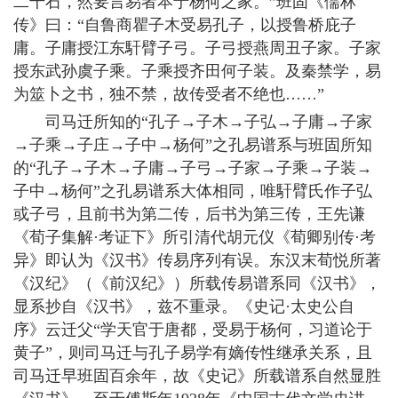
二千石，然要言易者本于杨何之家。”班固《儒林
传》曰：“自鲁商瞿子木受易孔子，以授鲁桥庇子
庸。子庸授江东馯臂子弓。子弓授燕周丑子家。子家
授东武孙虞子乘。子乘授齐田何子装。及秦禁学，易
为筮卜之书，独不禁，故传受者不绝也……”
司马迁所知的“孔子→子木→子弘→子庸→子家
→子乘→子庄→子中→杨何”之孔易谱系与班固所知
的“孔子→子木→子庸→子弓→子家→子乘→子装→
子中→杨何”之孔易谱系大体相同，唯馯臂氏作子弘
或子弓，且前书为第二传，后书为第三传，王先谦
《荀子集解·考证下》所引清代胡元仪《荀卿别传·考
异》即认为《汉书》传易序列有误。东汉末荀悦所著
《汉纪》（《前汉纪》）所载传易谱系同《汉书》，
显系抄自《汉书》，兹不重录。《史记·太史公自
序》云迁父“学天官于唐都，受易于杨何，习道论于
黄子”，则司马迁与孔子易学有嫡传性继承关系，且
司马迁早班固百余年，故《史记》所载谱系自然显胜