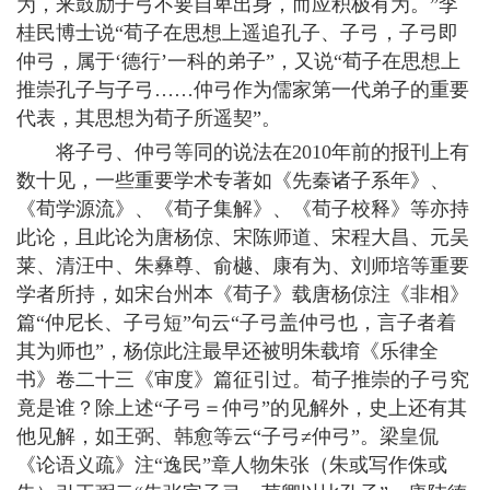
为，来鼓励子弓不要自卑出身，而应积极有为。”李
桂民博士说“荀子在思想上遥追孔子、子弓，子弓即
仲弓，属于‘德行’一科的弟子”，又说“荀子在思想上
推崇孔子与子弓……仲弓作为儒家第一代弟子的重要
代表，其思想为荀子所遥契”。
将子弓、仲弓等同的说法在2010年前的报刊上有
数十见，一些重要学术专著如《先秦诸子系年》、
《荀学源流》、《荀子集解》、《荀子校释》等亦持
此论，且此论为唐杨倞、宋陈师道、宋程大昌、元吴
莱、清汪中、朱彝尊、俞樾、康有为、刘师培等重要
学者所持，如宋台州本《荀子》载唐杨倞注《非相》
篇“仲尼长、子弓短”句云“子弓盖仲弓也，言子者着
其为师也”，杨倞此注最早还被明朱载堉《乐律全
书》卷二十三《审度》篇征引过。荀子推崇的子弓究
竟是谁？除上述“子弓＝仲弓”的见解外，史上还有其
他见解，如王弼、韩愈等云“子弓≠仲弓”。梁皇侃
《论语义疏》注“逸民”章人物朱张（朱或写作侏或