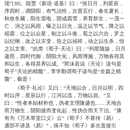
现”[38]。陆贾《新语·道基》曰：“张日月，列星辰，
序四时，调阴阳，布气治性，次置五行，春生夏长，
秋收冬藏，阳生雷电，阴成霜雪，养育群生，一茂一
亡，润之以风雨，曝之以日光，温之以节气，降之以
殒霜，位之以众星，制之以斗衡，苞之以六合，罗之
以纪纲，改之以灾变，告之以祯祥，动之以生杀，悟
之以文章。”此类《荀子·天论》曰：“列星随旋，日月
递照，四时代御，阴阳大化，风雨博施，万物各得其
和以生，各得其养以成。”郭沫若说《天论》该句是
荀子“天论的精髓”，李学勤谓荀子该句是“全篇之精
髓”，极是！
《荀子·礼论》又曰：“天地以合，日月以明，四
时以序，星辰以行，江河以流，万物以昌。”又
曰：“性者本始材朴也，伪者文理隆盛也……天地合
而万物生，阴阳接而变化起，性伪合而天下治。”康
有为《万木草堂口义》云“《荀子》不甚传《易》，
通部不讲及《易》”，殊不知《荀子》多次直接引