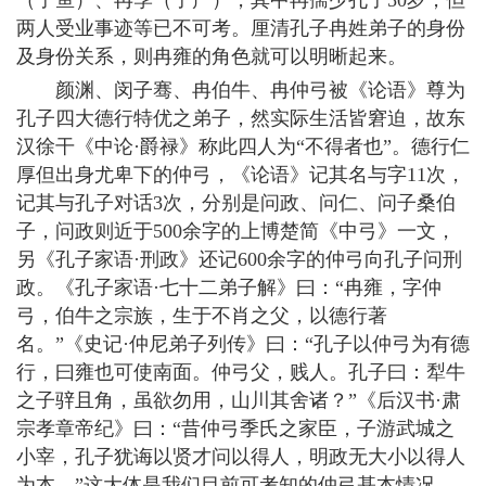
（子鱼）、冉季（子产），其中冉孺少孔子50岁，但
两人受业事迹等已不可考。厘清孔子冉姓弟子的身份
及身份关系，则冉雍的角色就可以明晰起来。
颜渊、闵子骞、冉伯牛、冉仲弓被《论语》尊为
孔子四大德行特优之弟子，然实际生活皆窘迫，故东
汉徐干《中论·爵禄》称此四人为“不得者也”。德行仁
厚但出身尤卑下的仲弓，《论语》记其名与字11次，
记其与孔子对话3次，分别是问政、问仁、问子桑伯
子，问政则近于500余字的上博楚简《中弓》一文，
另《孔子家语·刑政》还记600余字的仲弓向孔子问刑
政。《孔子家语·七十二弟子解》曰：“冉雍，字仲
弓，伯牛之宗族，生于不肖之父，以德行著
名。”《史记·仲尼弟子列传》曰：“孔子以仲弓为有德
行，曰雍也可使南面。仲弓父，贱人。孔子曰：犁牛
之子骍且角，虽欲勿用，山川其舍诸？”《后汉书·肃
宗孝章帝纪》曰：“昔仲弓季氏之家臣，子游武城之
小宰，孔子犹诲以贤才问以得人，明政无大小以得人
为本。”这大体是我们目前可考知的仲弓基本情况。