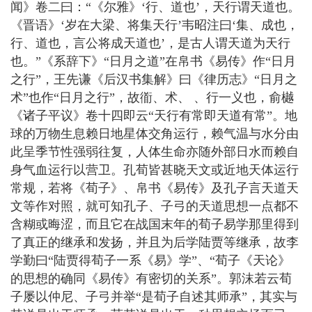
闻》卷二曰：“《尔雅》‘行、道也’，天行谓天道也。
《晋语》‘岁在大梁、将集天行’韦昭注曰‘集、成也，
行、道也，言公将成天道也’，是古人谓天道为天行
也。”《系辞下》“日月之道”在帛书《易传》作“日月
之行”，王先谦《后汉书集解》曰《律历志》“日月之
术”也作“日月之行”，故衜、术、 、行一义也，俞樾
《诸子平议》卷十四即云“天行有常即天道有常”。地
球的万物生息赖日地星体交角运行，赖气温与水分由
此呈季节性强弱往复，人体生命亦随外部日水而赖自
身气血运行以营卫。孔荀皆甚晓天文或近地天体运行
常规，若将《荀子》、帛书《易传》及孔子言天道天
文等作对照，就可知孔子、子弓的天道思想一点都不
含糊或晦涩，而且它在战国末年的荀子易学那里得到
了真正的继承和发扬，并且为后学陆贾等继承，故李
学勤曰“陆贾得荀子一系《易》学”、“荀子《天论》
的思想的确同《易传》有密切的关系”。郭沫若云荀
子屡以仲尼、子弓并举“是荀子自述其师承”，其实与