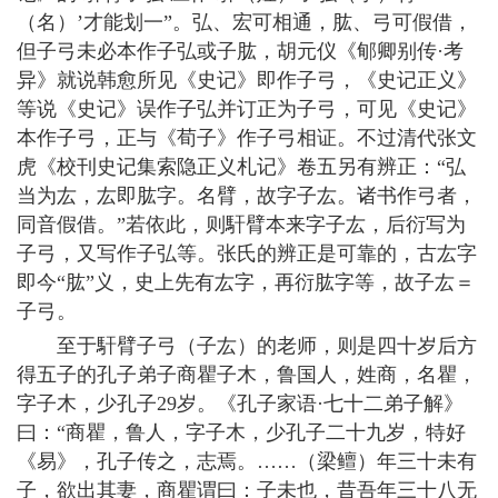
（名）’才能划一”。弘、宏可相通，肱、弓可假借，
但子弓未必本作子弘或子肱，胡元仪《郇卿别传·考
异》就说韩愈所见《史记》即作子弓，《史记正义》
等说《史记》误作子弘并订正为子弓，可见《史记》
本作子弓，正与《荀子》作子弓相证。不过清代张文
虎《校刊史记集索隐正义札记》卷五另有辨正：“弘
当为厷，厷即肱字。名臂，故字子厷。诸书作弓者，
同音假借。”若依此，则馯臂本来字子厷，后衍写为
子弓，又写作子弘等。张氏的辨正是可靠的，古厷字
即今“肱”义，史上先有厷字，再衍肱字等，故子厷＝
子弓。
至于馯臂子弓（子厷）的老师，则是四十岁后方
得五子的孔子弟子商瞿子木，鲁国人，姓商，名瞿，
字子木，少孔子29岁。《孔子家语·七十二弟子解》
曰：“商瞿，鲁人，字子木，少孔子二十九岁，特好
《易》，孔子传之，志焉。……（梁鳣）年三十未有
子，欲出其妻，商瞿谓曰：子未也，昔吾年三十八无