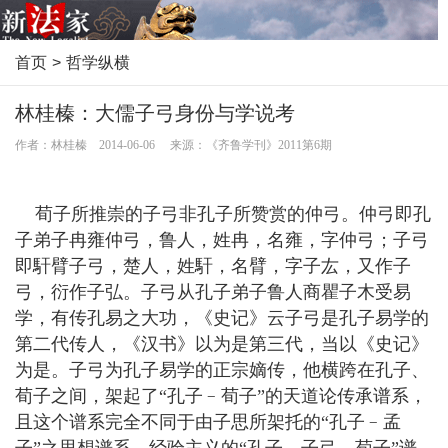
首页
>
哲学纵横
林桂榛：大儒子弓身份与学说考
作者：林桂榛 2014-06-06 来源：《齐鲁学刊》2011第6期
荀子所推崇的子弓非孔子所赞赏的仲弓。仲弓即孔
子弟子冉雍仲弓，鲁人，姓冉，名雍，字仲弓；子弓
即馯臂子弓，楚人，姓馯，名臂，字子厷，又作子
弓，衍作子弘。子弓从孔子弟子鲁人商瞿子木受易
学，有传孔易之大功，《史记》云子弓是孔子易学的
第二代传人，《汉书》以为是第三代，当以《史记》
为是。子弓为孔子易学的正宗嫡传，他横跨在孔子、
荀子之间，架起了“孔子﹣荀子”的天道论传承谱系，
且这个谱系完全不同于由子思所架托的“孔子﹣孟