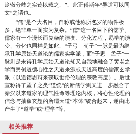
途辙分歧之实迹以载之。”。此正傅斯年“异道可以同
文”之谓也。
“儒”是个大名目，自称或他称所包罗的物件极
多，绝非单一而实为复杂。“儒”这一名目下的儒学、
儒家有一个漫长而复杂的演变、分化过程，易学的演
变、分化也同样是如此。“子弓﹣荀子”一脉是最为继
承孔学原始天道论的儒家实学派，而“子思﹣孟子”一
脉则是未得孔学原始天道论却又自我地融合了黄老之
学而另创道德心性之天道来源或天道高度的儒家玄学
派（以道德思辩来获取世俗伦理的宗教高度）。后世
宣称得了孟子之类“道统”的新儒学则又进一步融合了
秦汉以来道家的理气性命等理论内核，将心性伦理的
信念与抽象玄想的所谓天道“本体”统合起来，遂由此
产生了“道学”或“理学”等。
相关推荐