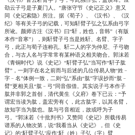
《汉书》皆云馯臂字子弓，今此独作弘，盖误耳。应
劭云子弓是子夏门人。”唐张守节《史记正义》意又
同《史记索隐》所注。据《荀子》、《汉书》、《汉
纪》等有关子弓的记载，可知馯臂子弘之弘系由弓字
所讹。颜师古注《汉书》曰“馯，姓也，音韩”（有版
本作“音寒”），则馯臂子弓当是姓馯、名臂、字子
弓，此正与荀子连称孔、馯二人的字为仲尼、子弓吻
合，与古人名与字常常有某种语义相关吻合。郭沫若
《青铜时代》说《史记》“馯臂子弘”当写作“馯子肱
臂”，一则字在名之前而与后述的几位传易人物“姓﹣
字﹣名”体例一致，二则“弘”系由“肱”字误抄而“肱﹣
臂”更相关且“肱﹣弓”同音假借。其实说子弓本作子
肱并非郭之首创，清代黄生《义府》卷下已云：“予
谓宏当读为肱，盖宏旁有く，此古肱字，以其名臂，
故知字当为肱也。肱与弓音相近，故或呼为子
弓。”郭沫若《十批判书》又赞同《史记》所载传易
谱系的人物次第，说“我看当从《史记》，但《史
记》的‘馯臂子弘’应作‘馯（姓）子弘（字）臂