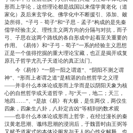
形而上学论，这些理论都是战国以来儒学黄老化（道
家化）及后来玄学化、佛学化中不断援引、添加、皴
染所得。“子弓﹣荀子”和“子思﹣孟子”构成的是先秦
儒学经验主义、理性主义两方向的分隔与对抗，而子
弓、子思在这两个路线的各自形成中起着至关重要的
作用。《易传》和“子弓﹣荀子”一系的经验主义思想
正是一个值得挖掘的重大理论宝藏，也正是揭开或复
原孔子哲学尤孔子天道论的真正法门。
今《易传》“一阴一阳之谓道”、“阴阳不测之谓
神”、“形而上者谓之道”是精湛的自然哲学之义理
——并非什么本体论或形而上学而是以阴阳天象为核
心的自然哲学或天道哲学，与“天一，地二；天三，
地四……”、“是故《易》有大极，是生两仪，两仪生
四象，四象生八卦，八卦定吉凶”等精到的数术观
——也非什么本体论或形而上哲学，在经过漫长的秦
汉黄老思潮、谶纬思潮的浸润后，于魏晋时由王弼等
又赋予道家式的本体论阐发与天人的心性化解释，也