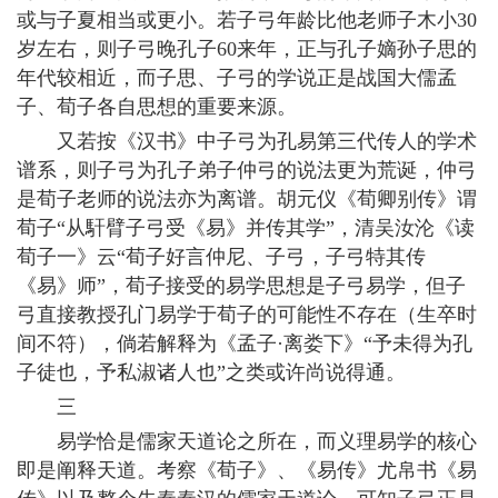
或与子夏相当或更小。若子弓年龄比他老师子木小30
岁左右，则子弓晚孔子60来年，正与孔子嫡孙子思的
年代较相近，而子思、子弓的学说正是战国大儒孟
子、荀子各自思想的重要来源。
又若按《汉书》中子弓为孔易第三代传人的学术
谱系，则子弓为孔子弟子仲弓的说法更为荒诞，仲弓
是荀子老师的说法亦为离谱。胡元仪《荀卿别传》谓
荀子“从馯臂子弓受《易》并传其学”，清吴汝沦《读
荀子一》云“荀子好言仲尼、子弓，子弓特其传
《易》师”，荀子接受的易学思想是子弓易学，但子
弓直接教授孔门易学于荀子的可能性不存在（生卒时
间不符），倘若解释为《孟子·离娄下》“予未得为孔
子徒也，予私淑诸人也”之类或许尚说得通。
三
易学恰是儒家天道论之所在，而义理易学的核心
即是阐释天道。考察《荀子》、《易传》尤帛书《易