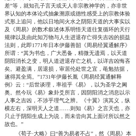
差”等，就知孔子言天或天人非宗教神学的，亦非世
界认知的本体论式抽象溯原或德性感受上的宗教体验
式形上追问，他以日地间火水之阴阳天道的大事实以
及《周易》的数术叙述体系明悟天道往复循环的天行
规律以及由此知万物与人生进退存亡得失吉凶的损益
法则，此即1771年日本伊藤善韶《周易经翼通解序》
所谓：“其为书也，广大悉备，精微无遗焉，以天道
阴阳消长之变，明人道进退存亡之机，以详吉凶悔吝
矣。避盈满，居退损，审居伦处世之宜，黾勉拮据，
遂得其全焉。”1731年伊藤长胤《周易经翼通解释
例》云：“后世谈理，率祖乎《易》，以为圣学之阃
奥。然今玩《易》象卦爻所言，因阴阳消之消息以示
人事之吉凶，不涉乎理气之辨。《十翼》演其义，纵
横左右，深明天人之道……则知《易》之言天也，亦
只止于阴阳生成上为说，而未尝向其上面讨所以然之
故也。”
《荀子·大略》曰“善为易者不占”，然《周易》本