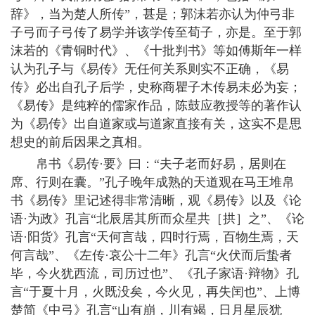
辞》，当为楚人所传”，甚是；郭沫若亦认为仲弓非
子弓而子弓传了易学并该学传至荀子，亦是。至于郭
沫若的《青铜时代》、《十批判书》等如傅斯年一样
认为孔子与《易传》无任何关系则实不正确，《易
传》必出自孔子后学，史称商瞿子木传易未必为妄；
《易传》是纯粹的儒家作品，陈鼓应教授等的著作认
为《易传》出自道家或与道家直接有关，这实不是思
想史的前后因果之真相。
帛书《易传·要》曰：“夫子老而好易，居则在
席、行则在囊。”孔子晚年成熟的天道观在马王堆帛
书《易传》里记述得非常清晰，观《易传》以及《论
语·为政》孔言“北辰居其所而众星共［拱］之”、《论
语·阳货》孔言“天何言哉，四时行焉，百物生焉，天
何言哉”、《左传·哀公十二年》孔言“火伏而后蛰者
毕，今火犹西流，司历过也”、《孔子家语·辩物》孔
言“于夏十月，火既没矣，今火见，再失闰也”、上博
楚简《中弓》孔言“山有崩，川有竭，日月星辰犹