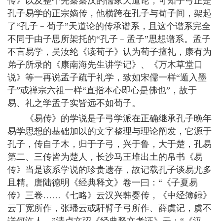
传》以及整个先秦秦汉的儒家天道论，可知子弓正是
孔子易学的正宗嫡传，他横跨在孔子与荀子间，架起
了“孔子﹣荀子”天道论的传承谱系，且这个谱系完全
不同于由子思所架托的“孔子﹣孟子”思想谱系。孟子
不言易学，吴汝纶《读荀子》认为荀子擅礼，康有为
弟子所录的《康南海先生讲学记》、《万木草堂口
说》等一再说孟子疏于礼学，致如宋儒一样“遁入墨
子”或禅宗六祖一样“直指本心即心是佛也”，故于
易、礼之学孟子实皆远不如荀子。
《易传》的学说是子弓学派在正确继承孔子晚年
易学思想的基础加以的文字整理与理论阐发，它源于
孔子，传自子木，归于子弓，兴于鲁，大于楚，孔易
第二、三传皆为楚人，长沙马王堆出土的帛书《易
传》当是该系学说的珍贵遗存，故记载孔子谈易尤多
且精。唐陆德明《经典释文》卷一曰：“《子夏易
传》三卷……《七略》云汉兴韩婴传，《中经簿録》
云丁宽所作，张璠云或馯臂子弓所作、薛虞记，虞不