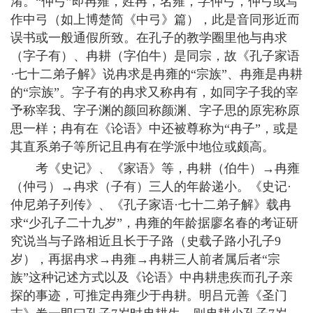
淆。“仲弓”即冉雍，姓冉，名雍，字仲弓，仲弓或写
作中弓（如上博楚简《中弓》篇），此是音同形近而
误书或一般通假所致。在孔子的教学圈里他与冉求
（字子有）、冉耕（字伯牛）是同宗，故《孔子家语
·七十二弟子解》说冉求是冉雍的“宗族”、冉雍是冉耕
的“宗族”。字子有的冉求又称冉有，如同字子我的宰
予称宰我、字子渊的颜回称颜渊、字子思的原宪称原
思一样；冉有在《论语》中还被尊称为“冉子”，或是
其直系弟子等所记且冉有在学派中地位或颇高。
考《史记》、《家语》等，冉耕（伯牛）→冉雍
（仲弓）→冉求（子有）三人的年龄递小。《史记·
仲尼弟子列传》、《孔子家语·七十二弟子解》载冉
求“少孔子二十九岁”，冉雍的年龄据廖名春的考证研
究说当与子路相近且长于子路（史载子路小孔子9
岁），再据冉求→冉雍→冉耕三人前者属后者“宗
族”这种记述方式以及《论语》中冉耕患疾而孔子亲
探的事迹，可推定冉雍少于冉耕。明吕元善《圣门