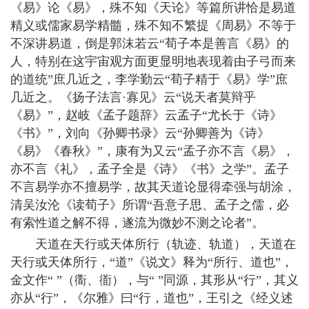
《易》论《易》，殊不知《天论》等篇所讲恰是易道
精义或儒家易学精髓，殊不知不繁提《周易》不等于
不深讲易道，倒是郭沫若云“荀子本是善言《易》的
人，特别在这宇宙观方面更显明地表现着由子弓而来
的道统”庶几近之，李学勤云“荀子精于《易》学”庶
几近之。《扬子法言·寡见》云“说天者莫辩乎
《易》”，赵岐《孟子题辞》云孟子“尤长于《诗》
《书》”，刘向《孙卿书录》云“孙卿善为《诗》
《易》《春秋》”，康有为又云“孟子亦不言《易》，
亦不言《礼》，孟子全是《诗》《书》之学”。孟子
不言易学亦不擅易学，故其天道论显得牵强与胡涂，
清吴汝沦《读荀子》所谓“吾意子思、孟子之儒，必
有索性道之解不得，遂流为微妙不测之论者”。
天道在天行或天体所行（轨迹、轨道），天道在
天行或天体所行，“道”《说文》释为“所行、道也”，
金文作“
”（衟、衜），与“
”同源，其形从“行”，其义
亦从“行”，《尔雅》曰“行，道也”，王引之《经义述