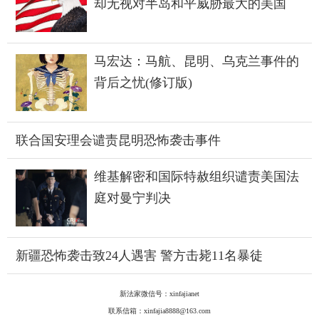
却无视对半岛和平威胁最大的美国
马宏达：马航、昆明、乌克兰事件的
背后之忧(修订版)
联合国安理会谴责昆明恐怖袭击事件
维基解密和国际特赦组织谴责美国法
庭对曼宁判决
新疆恐怖袭击致24人遇害 警方击毙11名暴徒
新法家微信号：xinfajianet
联系信箱：xinfajia8888@163.com