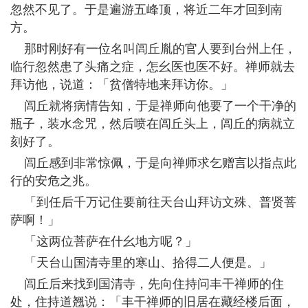
忽然不见了。于是遍游五峰顶，将近二年才回到南
方。
那时刚好有一位名叫闾丘胤的官人要到台州上任，
临行忽然患了头痛之症，怎幺医也医不好。禅师就去
拜访他，说道：「贫僧特地来拜访你。」
闾丘就将病情告知，于是禅师向他要了一个干净的
瓶子，装水念咒，然后喷在闾丘头上，闾丘的病就立
刻好了。
闾丘感到非常惊佩，于是向禅师求乞赠言以指点此
行的安危之兆。
「到任后千万记住要前往天台山拜访文殊、普贤菩
萨啊！」
「这两位菩萨在什幺地方呢？」
「天台山国清寺里的寒山、拾得二人便是。」
闾丘后来找到国清寺，先向住持问丰干禅师的住
处，住持道翘说：「丰干禅师的旧居在藏经楼后面，