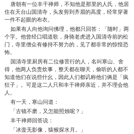
唐朝有一位丰干禅师，不知他是那里的人氏，他居
住在天台山国清寺，头发剪到齐眉的高度，经常穿著
一件不起眼的布衣。
如果有人向他询问佛理，他都只回答：「随时」两
个字。他曾经口唱道歌，身骑老虎进入国清寺前的松
门，寺里僧众有修持不努力的，见了都非常的惊惶恐
怖。
国清寺里厨房有二位修苦行的人，名叫寒山、舍
得，他两人负责炊事，整天都在聊天，偷听的人都不
知道他们在说些什幺，因此人们都讥称他们俩是「疯
狂子」。可是这二人只和丰干禅师亲近，并不理会他
人。
有一天，寒山问道：
「古镜不磨，又怎能照烛呢？」
丰干禅师回答说：
「冰壸无影像，猿猴探水月。」