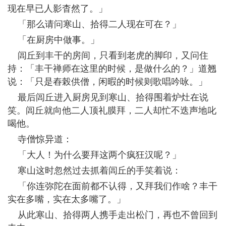
现在早已人影杳然了。」
「那么请问寒山、拾得二人现在可在？」
「在厨房中做事。」
闾丘到丰干的房间，只看到老虎的脚印，又问住
持：「丰干禅师在这里的时候，是做什么的？」道翘
说：「只是舂榖供僧，闲暇的时候则歌唱吟咏。」
最后闾丘进入厨房见到寒山、拾得围着炉灶在说
笑。闾丘就向他二人顶礼膜拜，二人却忙不迭声地叱
喝他。
寺僧惊异道：
「大人！为什么要拜这两个疯狂汉呢？」
寒山这时忽然过去抓着闾丘的手笑着说：
「你连弥陀在面前都不认得，又拜我们作啥？丰干
实在多嘴，实在太多嘴了。」
从此寒山、拾得两人携手走出松门，再也不曾回到