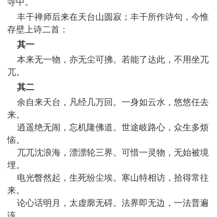
寺中。
丰干禅师后来在天台山圆寂；丰干所作诗句，今惟
存壁上诗二首：
其一
本来无一物，亦无尘可拂。若能了达此，不用坐兀
兀。
其二
余自来天台，凡经几万回。一身如云水，悠悠任去
来。
逍遥绝无闹，忘机隆佛道。世途岐路心，众生多烦
恼。
兀兀沈浪海，漂漂轮三界。可惜一灵物，无始被境
埋。
电光瞥然起，生死纷尘埃。寒山特相访，拾得常往
来。
论心话明月，太虚廓无碍。法界即无边，一法普遍
该。