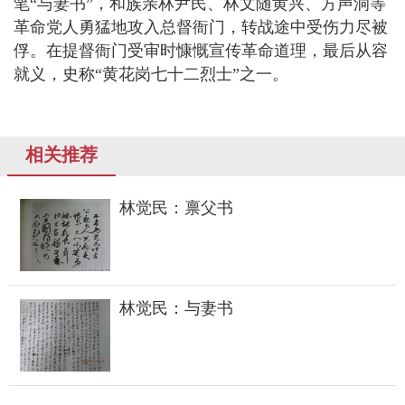
笔“与妻书”，和族亲林尹民、林文随黄兴、方声洞等
革命党人勇猛地攻入总督衙门，转战途中受伤力尽被
俘。在提督衙门受审时慷慨宣传革命道理，最后从容
就义，史称“黄花岗七十二烈士”之一。
相关推荐
林觉民：禀父书
林觉民：与妻书