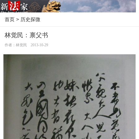
首页
>
历史探微
林觉民：禀父书
作者：林觉民 2013-10-29