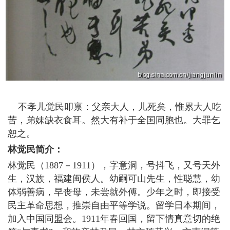
不孝儿觉民叩禀：父亲大人，儿死矣，惟累大人吃
苦，弟妹缺衣食耳。然大有补于全国同胞也。大罪乞
恕之。
林觉民简介：
林觉民（1887－1911），字意洞，号抖飞，又号天外
生，汉族，福建闽侯人。幼嗣可山先生，性聪慧，幼
体弱善病，早丧母，未尝就外傅。少年之时，即接受
民主革命思想，推崇自由平等学说。留学日本期间，
加入中国同盟会。1911年春回国，留下情真意切的绝