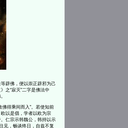
等辟佛，便以崇正辟邪为己
》之“寂灭”二字是佛法中
佛。
佛得乘间而入”。若使知前
。欧以是倡，学者以欧为宗
帝。仁宗示韩魏公，韩持以示
教往见，畅谈终日，自兹不复