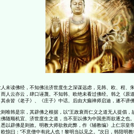
人未读佛经，不知佛法济世度生之深谋远虑，见韩、欧、程、朱
，而人云亦云，肆口诬蔑。不知韩、欧绝未看过佛经。韩之《原道
，其余皆《老子》、《庄子》中话。后由大癫禅师启迪，遂不谤
则唯韩是宗，其辟佛之根据，以“王政衰而仁义之道无人提倡，故
述佛随顺机宜、济世度生之道，当不至以佛为中国患而欲逐之也
，悉以辟佛是则效。明教大师欲救此弊，作《辅教编》上仁宗皇
，欧惊曰：“不意僧中有此人也！黎明当以见之。”次日，韩陪明