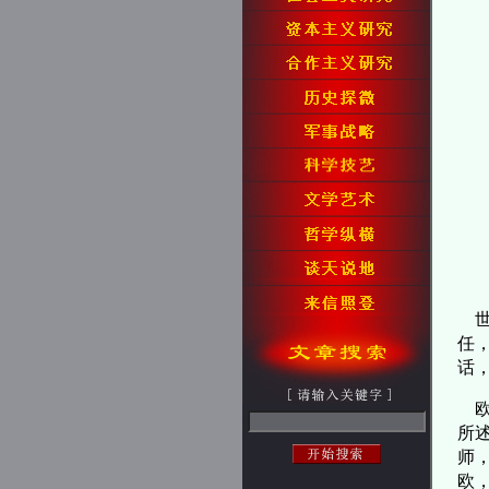
世
任
话
欧
所
师
欧