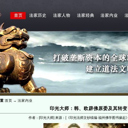
置
:
首页
→
法家内业
印光大师：韩、欧辟佛原委及其转变
作者：[印光大师] 来源：[《印光法师文钞续编·福州佛学图书缘起》