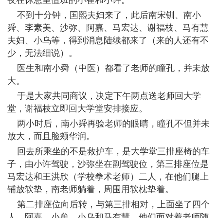
夜在休息室值班的小崔和小许。
不到十分钟，国熙夫妇来了，此后南宋钏、南小
舜、李素美、沙弥、阿嘉、马宏达、谢福枝、马有慧
夫妇、小乌等，得到消息陆续都来了（来的人还有不
少，无法细说）。
医生和南小舜（中医）都看了老师的瞳孔，并未放
大。
于是大家共同商议，决定下午两点送老师回大学
堂，谢福枝立即回大学堂安排接应。
两小时后，南小舜再验老师的眼睛，瞳孔不但并未
放大，而且脸颊华润。
回去所乘坐的不是救护车，是大学堂三排座椅的车
子，由小许驾驶，沙弥坐在副驾驶位，第三排座位是
马宏达和王洪欣（学校拳术老师）二人，在他们腿上
铺放软垫，南老师躺着，周围用软枕垫着。
第二排座位向后转，与第三排相对，上面坐了四个
人，阿嘉、小牟、小乌和马有慧，他们面对着老师随