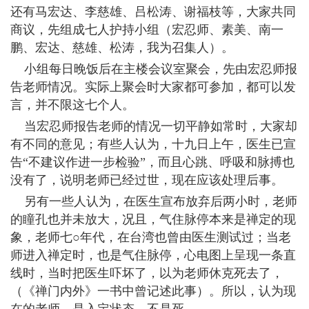
还有马宏达、李慈雄、吕松涛、谢福枝等，大家共同
商议，先组成七人护持小组（宏忍师、素美、南一
鹏、宏达、慈雄、松涛，我为召集人）。
小组每日晚饭后在主楼会议室聚会，先由宏忍师报
告老师情况。实际上聚会时大家都可参加，都可以发
言，并不限这七个人。
当宏忍师报告老师的情况一切平静如常时，大家却
有不同的意见；有些人认为，十九日上午，医生已宣
告“不建议作进一步检验”，而且心跳、呼吸和脉搏也
没有了，说明老师已经过世，现在应该处理后事。
另有一些人认为，在医生宣布放弃后两小时，老师
的瞳孔也并未放大，况且，气住脉停本来是禅定的现
象，老师七○年代，在台湾也曾由医生测试过；当老
师进入禅定时，也是气住脉停，心电图上呈现一条直
线时，当时把医生吓坏了，以为老师休克死去了，
（《禅门内外》一书中曾记述此事）。所以，认为现