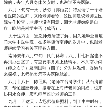
院的，去年八月身体欠安时，也说过不去医院。
八月下旬有一天，沙弥（郭姮妟）特别请了一个著
名医院的医师，来给老师看诊。这医师建议老师去医
院先作检查，老师也没有同意，因为老师始终是自
疗，吃的是科学中药（成药）。
关于这方面，宏忍师最清楚了解，因为她毕业自厦
门大学中医学院，在多年随侍南师的岁月中，也跟老
师继续学习有关医理各方面。
南师去年八月中旬，闭门休养，八月廿七日起也不
再到办公室了，有重要事务则上楼请示。不久南小舜
（师之次子）及南国熙（四子）分别从温州、香港前
来探视，老师仍表示不去医院就诊。
八月廿八日，陈照凤（老师在台湾学生）从台湾前
来，帮忙照应老师。接着在上海帮老师的阿姨，也来
协同永会师、宏忍师等照护老师的工作。
九月十四这天，宏忍师值班照料，到了中午时分，