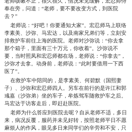
老师咳嗽不止，很久很久，情况未见缓解，宏忍师侍
奉在旁，问道：“老师，要不要改变方式，到医院
去？”
老师说：“好吧！你要通知大家”。宏忍师马上联络
李素美、沙弥、马宏达，以及南家兄弟们等，立刻安
排救护车前往上海的医院。老师对沙弥说：“你去拿
那个箱子，里面有三十万元，你收着”。沙弥说不
要，当时照凤和宏忍师都在场，老师说：“你拿去”，
沙弥才去拿。动身前，老师说：“此时要借用一下西
医了”。
在救护车中陪同的，是李素美、何碧默（国熙妻
子）、沙弥和宏忍师四人。另车在前行的是许江和郭
彧嘉（沙弥弟）坐的车子，牟炼驾车随救护车之后。
马宏达于访客走后，即赶赴医院。
老师为什么答应到医院去呢？自从老师不适，多日
来，病况反覆，服药并未见好转，按照老师平日不愿
麻烦人的作风，眼见多日来同学们的辛劳和不安，只