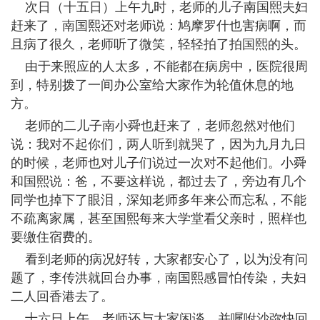
次日（十五日）上午九时，老师的儿子南国熙夫妇
赶来了，南国熙还对老师说：鸠摩罗什也害病啊，而
且病了很久，老师听了微笑，轻轻拍了拍国熙的头。
由于来照应的人太多，不能都在病房中，医院很周
到，特别拨了一间办公室给大家作为轮值休息的地
方。
老师的二儿子南小舜也赶来了，老师忽然对他们
说：我对不起你们，两人听到就哭了，因为九月九日
的时候，老师也对儿子们说过一次对不起他们。小舜
和国熙说：爸，不要这样说，都过去了，旁边有几个
同学也掉下了眼泪，深知老师多年来公而忘私，不能
不疏离家属，甚至国熙每来大学堂看父亲时，照样也
要缴住宿费的。
看到老师的病况好转，大家都安心了，以为没有问
题了，李传洪就回台办事，南国熙感冒怕传染，夫妇
二人回香港去了。
十六日上午，老师还与大家闲谈，并嘱咐沙弥快回