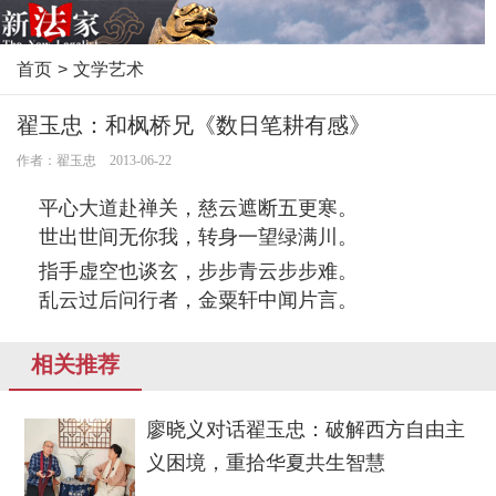
首页
>
文学艺术
翟玉忠：和枫桥兄《数日笔耕有感》
作者：翟玉忠 2013-06-22
平心大道赴禅关，慈云遮断五更寒。
世出世间无你我，转身一望绿满川。
指手虚空也谈玄，步步青云步步难。
乱云过后问行者，金粟轩中闻片言。
相关推荐
廖晓义对话翟玉忠：破解西方自由主
义困境，重拾华夏共生智慧