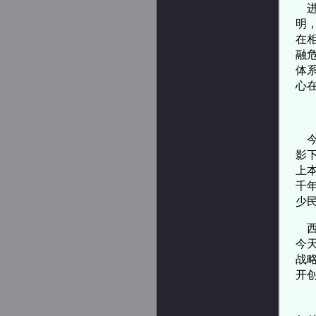
进
明
在
融
体
心
今
影
上
千
少
西
今
战
开