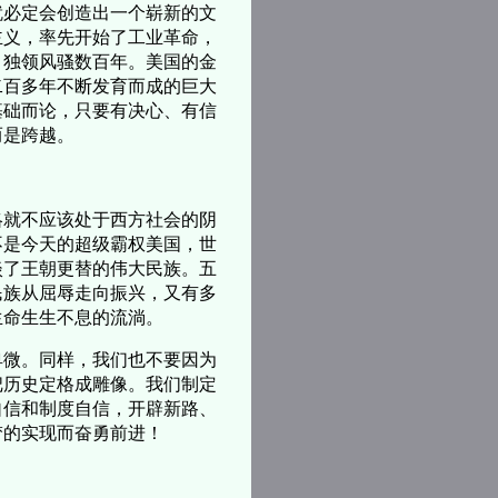
必定会创造出一个崭新的文
主义，率先开始了工业革命，
，独领风骚数百年。美国的金
二百多年不断发育而成的巨大
基础而论，只要有决心、有信
而是跨越。
就不应该处于西方社会的阴
不是今天的超级霸权美国，世
淡了王朝更替的伟大民族。五
民族从屈辱走向振兴，又有多
生命生生不息的流淌。
微。同样，我们也不要因为
把历史定格成雕像。我们制定
自信和制度自信，开辟新路、
梦的实现而奋勇前进！