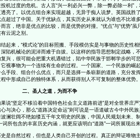
在投机过度的危机。古人言“兴一利必兴一弊，除一弊必除一利”
更透亮了。以优点组合来实现超越，无异于痴人说梦。英国战胜
优点超过了中国。关于优缺点，其实历史从来就认为谁也不比谁
争而言，绝非是优点的比较，而是优势的对撞。“优点”与“优势”
实有云泥之别。
结起来，“模式论”的目标照搬、手段模仿实是与事物的历史性相
，深陷机械论的泥淖而难于自拔。以这样的指导思想制定战略，
的复兴，很可能会把重大机遇错过，陷中华民族于邯郸学步的可悲
，它视事物为一个连续有生命的过程。一个国家、一个民族的崛
什么手段、组合什么优点，而只是选择一条崭新的道路，充分发
过程中形成自己的独特体系，从而获得别人不可复制的整体优势
二、圣人之道，为而不争
果说“坚定不移沿着中国特色社会主义道路前进”是对全世界庄严
信心与决心，那么“道路决定命运”则可说是一语道破古今中外民
着波澜壮阔不绝如缕五千年文明史的民族，中国人民规划未来、制
”一词所包含的丰富历史内涵，就更应该明白“道路”一词所展现出
史是自然过程，但也是人类自己开创的过程。真正的辩证唯物主