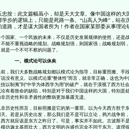
玉忠按：此文篇幅虽小，却是天大文章。像中国这样的大
郸学步的逻辑上，只能是死路一条。“山高人为峰”，站在
的道路，才是谋大国者所为！作者在国家某部委从事理论
个国家、一个民族的未来，不仅是历史发展规律的使然，还是战
，不能不重视战略的规划。战略规划强，则国家强；战略规划弱
，就是一个不可不察的问题了。
一、模式论可以休矣
前，我们大多数战略规划都以模式论为指导，目标重照搬、手段
可说没有意义。以模式论重“整体性”而言，就非常正确，这也为中
长技以制夷”到“中学为体西学为用”的破产，就在于漠视了西方社
式论有着致命的缺陷，特别是对于我们中国这样的大国，特别是
的非历史性和非矛盾性的弊病更加暴露无遗。
非历史性而言，目标照搬是它的第一重罪。以为今天西方胜于东
明天。若是从历史出发，那么我们是不是可以立论，鸦片战争前
之西方就应该是东方之昨日了。可是，事实并不如此。古波斯不
是模仿迦太基而壮大，西方文明的兴盛也完全不同于东方。道理