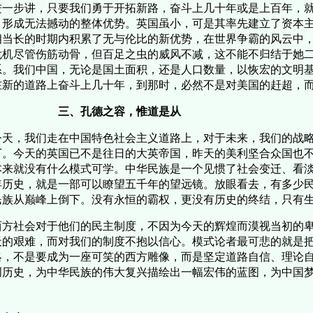
一步讲，只要我们勇于开拓新路，奋斗上几十年或是上百年，就
，形成无法撼动的整体优势。英国虽小，可是其率先建立了资本
相当长的时期内积累了无与伦比的新优势，在世界争霸的风云中
危机尽管伤筋动骨，但百足之虫的威风不减，这不能不归结于她
系。我们中国，无论是国土面积，还是人口数量，以恢宏的文明
在新的道路上奋斗上几十年，到那时，必然不是对美国的赶超，
三、孔德之容，惟道是从
天，我们走在中国特色社会主义道路上，对于未来，我们的战略
下。今天的英国已不是往日的大英帝国，昨天的美利坚合众国也
本来就没有什么模式可学。中华民族是一个见惯了社会变迁、看
年历史，就是一部可以瞭望五千年的望远镜。放眼看去，有多少
民族从巅峰上倒下。没有永恒的霸权，更没有历史的终结，只有
方社会对于他们的民主制度，不因为今天的辉煌而漠视当初的卑
天的艰难，而对我们的制度不抱以信心。模式论者最可悲的就是
略，不是要成为一座可笑的西方雕像，而是坚定道路自信、理论
创历史，为中华民族的伟大复兴描绘出一幅宏伟的蓝图，为中国