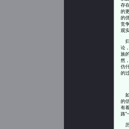
存
的
的
竞
观
归
论
族
然
仿
的
如
的
有
路
历