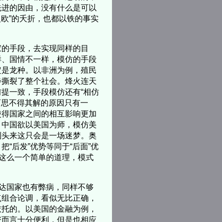
先进的因由，没有什么是可以
入欧”的夭折，也都以铁的事实
的手段，去实现同样的目
样、国情不一样，模仿的手段
定是龙种。以非洲为例，殖民
步撕裂了整个社会。烽火连天
提一致，手段模仿还有“相仿
百思不得其解的原因只有一
使得国家之间的相互影响更加
。中国欲以美国为师，模仿美
到头来这只会是一场迷梦。奥
“后发”优势等同于“后面”优
”这么一个简单的道理，模式
达国家也有弊病，同样不够
点组合论调，看似无比正确，
依托的。以美国的金融为例，
资而言十分便利，但是也相应