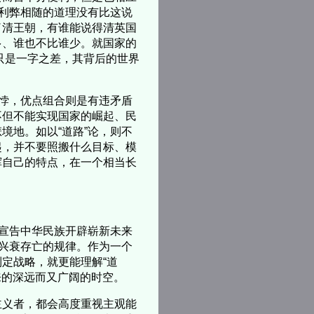
，利弊相随的道理没有比这说
了清王朝，有谁能说得清英国
多、谁也不比谁少。就国家的
虽只是一字之差，其背后的世界
悖，优点组合则是有违矛盾
不但不能实现国家的崛起、民
境地。如以“道路”论，则不
起，并不要照搬什么目标、模
挥自己的特点，在一个相当长
。
宣告中华民族开辟崭新未来
族兴衰存亡的规律。作为一个
定战略，就更能理解“道
来的深远而又广阔的时空。
义者，都会高度重视主观能