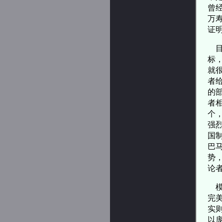
曾
万
证
目
标
就
者
的
者
个
强
国
巴
势
论
模
完
实
以