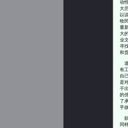
动
大
以
牧
重
大
业
寻
和
道
有
自
是
干
的
了
乎
欲
同