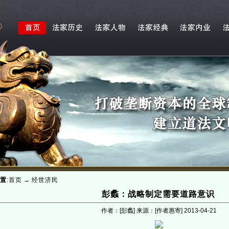
置
:
首页
→
经世济民
彭蠡：战略制定需要道路意识
作者：[彭蠡] 来源：[作者惠寄]
2013-04-21