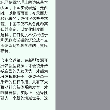
球化已使得地理上的边缘基本
的大国，中国实现崛起，走西
艰难。以物质而言，今天西方
源转化来的，更何况这些资本
资源。中国不仅不具备此种高
是日益高企。以文化制度而
是这样，任何制度不仅根植于
程和无数次试错的沉没成本支
只会沦落到邯郸学步的可笑境
辟新路。
会主义道路。在新型资源开
气开发新型资源，才会绕开传
形成自己的先发优势，才能为
充分发挥枪杆子、钱袋子牵一
拔千斤的杠杆作用。只有下大
断推动社会新体系的发育，才
和制度自信。实际上，边缘性
而进入一个新的熵减世界。这