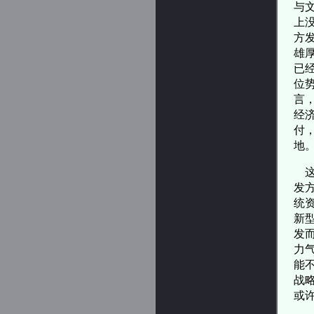
与
上
方
雄
已
位
言
经
付
地
这
发
统
新
发
力
能
战
或