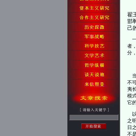
翟
邯
己
一
者
分
当
不
夷
模
它
以
之
日
不