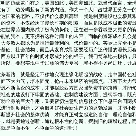
文明的边缘兼而有之，英国如此，美国亦如此。就当代而言，全
没有了，边缘崛起有了新的内涵。作为一个人口占世界五分之一
发达国家的老路，不仅代价会极其高昂，就是制度建设也会极其
厚的资本，不仅经历了漫长时期的积累，而且是以成本极低的资
经在世界范围内形成了极高的势能，正在进一步吞噬更大更多的
势能的资本，更不拥有这种时间上的从容，面临的资源成本只会
，大多数人都以为是推行最便利的、代价最小的。实际上完全不
济基础、社会结构，而且其发育成型还要经历广泛传播的漫长历
，西方以几百年的时间才形成如今的样子。我们简单地去模仿，
。所以，要想实现中华民族的伟大复兴，就不得不另起炉灶，开
条新路，就是坚定不移地实现边缘化崛起的战略，走中国特色社
方面下大力气，培本固元，抢占未来经济的制高点。只有下大力
资源不断高企的成本，才能摆脱西方国家强势资本的束缚，才能
型社会的建设打下牢固的基础。在制度建设方面，提纲挈领，既
而动全身的巨大作用，又要密切注意到信息社会下信息平台四两
气进行制度创新，才会服务好社会新生产力的蓬勃发展，才能不
不断提升社会的整体优势，才能真正树立起道路自信、理论自信
略，就是要通过创新，通过根本性的创新，摆脱旧的熵增过程，
许就是争而不争、不争而争的道理吧！