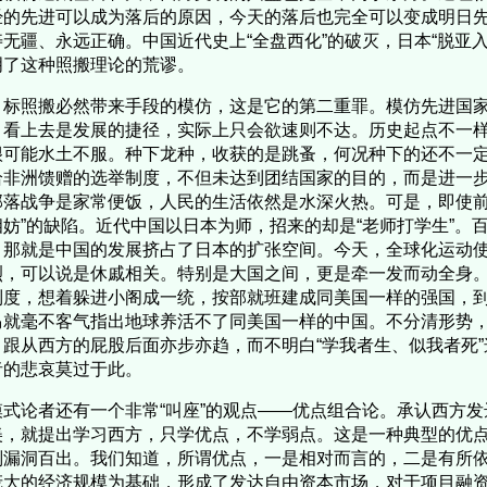
经的先进可以成为落后的原因，今天的落后也完全可以变成明日
寿无疆、永远正确。中国近代史上“全盘西化”的破灭，日本“脱亚
明了这种照搬理论的荒谬。
标照搬必然带来手段的模仿，这是它的第二重罪。模仿先进国家
，看上去是发展的捷径，实际上只会欲速则不达。历史起点不一
很可能水土不服。种下龙种，收获的是跳蚤，何况种下的还不一
给非洲馈赠的选举制度，不但未达到团结国家的目的，而是进一
部落战争是家常便饭，人民的生活依然是水深火热。可是，即使前
相妨”的缺陷。近代中国以日本为师，招来的却是“老师打学生”。
，那就是中国的发展挤占了日本的扩张空间。今天，全球化运动
烈，可以说是休戚相关。特别是大国之间，更是牵一发而动全身
制度，想着躲进小阁成一统，按部就班建成同美国一样的强国，
马就毫不客气指出地球养活不了同美国一样的中国。不分清形势，把
，跟从西方的屁股后面亦步亦趋，而不明白“学我者生、似我者死
者的悲哀莫过于此。
式论者还有一个非常“叫座”的观点——优点组合论。承认西方发
美，就提出学习西方，只学优点，不学弱点。这是一种典型的优
则漏洞百出。我们知道，所谓优点，一是相对而言的，二是有所
庞大的经济规模为基础，形成了发达自由资本市场，对于项目融