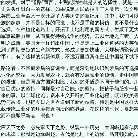
性的发挥。对于“道路”而言，主观能动性就是人的选择性，就是
历史关头作出自主的选择。如果说定居民族拉开了人类第一次文
说英国工业革命又一次开辟了人类历史的新纪元。其中，我们可
民族的超越，并不是目标的照搬，也不是手段的模仿，更不是什
新选择。在种植化道路上，开拓了土地利用的新方式，生聚了更
的军事武装力量，从而赢得持续战争的优势。若以土地之广袤、
文明之成熟，英国无一样超出中国，但是走上工业化道路的大英
找到了周期更短的生产新方式，形成了更加快速、大规模调聚资
货币）。有了这样的崭新体系，不远万里喧宾夺主让中国签下城
路论者，不回避矛盾的普遍性，而是深刻地认识到矛盾的可选择
工业化的弊端；大力发展农业，就会有发展农业的烦恼。走中国
己的艰难，但是同西方国家相比，我们的矛盾是不同于他们的。
对自己优点的坚持，同样是对自己缺点的坚持。把孩子与脏水一
出来的事。以全球化论，资本主义开辟的工业化进程，既让欧美
优势与富裕，也把今日之世界逼到了新的歧路。特别是中国这样
承载传统工业化的环境接近崩溃的临界点。在这样的时代，要想
故而不能即乎新者，溺也！
应天下之务，必先审天下之势。纵观中外历史，大国崛起看似因
样的规律，那就是边缘崛起。古代是地理上的边缘，马其顿如此