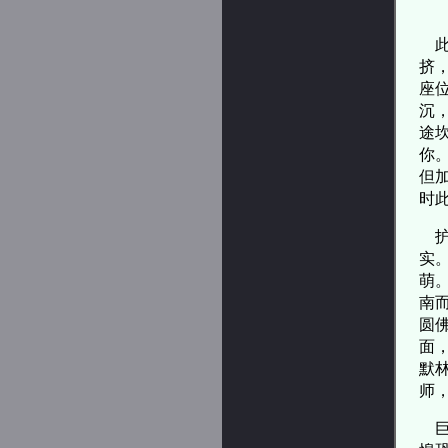
三
此
挤
座
沉
途
你
但
时
护
实
萌
南
圆
面
默
师
巨