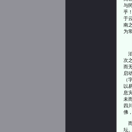
与
乎
于
南
为
二
洎
次
而
启
（
以
息
未
四
佛
而
坛