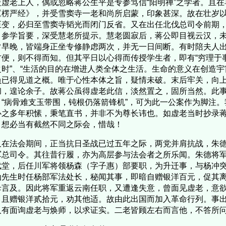
虚老上人，偶或忽略蒋公生平是专参笃信“阳明禅”之学者。且在
《楞严经》，并受雪窦寺一老和尚所启蒙，印象甚深。故在壮岁
巨变，必归至雪窦寺韬光而闭门反省。又在出任北伐总司令前期
，参学旨要，深受慧老所提示。慧老圆寂后，蒋公即目视云汉，
常早晚，皆端身正坐专修静虑两次，并无一日间断。有时陪夫人
方便，则不得而知。但其平日以心得而传授学生者，即有“穷理于
之时”、“生活的目的在增进人类全体之生活。生命的意义在创造宇
负已得见道之概。唯于心性本体之旨，疑情未破。末后牢关，向
彻，遑论余子。故蒋公虽得虚老此信，淡然置之，固所当然。此
：“病骨难支玉带围，钝根仍落箭锋机”，可为此一公案作为脚注
心之多年积愫，秉笔直书，并非不为尊长讳也。如虚老当时抄录
，想必当有截然不同之际会，惜哉！
在法会期间，正当抗日圣战已过五年之际，两党并肩抗战，朱德
军总司令。其往昔行履，亦为高层参与法会者之所乐闻。朱德将
武堂，后任川军将领杨森（字子惠）部要职，为升迁事，与杨冲
仙先生时任杨部军法处长，秘闻其事，即暗自赠银洋百元，促其
母言及。因此将军重返云南任职，又遭逢失意，曾面见虚老，意
，且赠银洋贰拾元，劝其他适。故由此出国而加入革命行列。事
人有面询虚老与焕师，以求证实。二老皆顾左右而言他，不答所