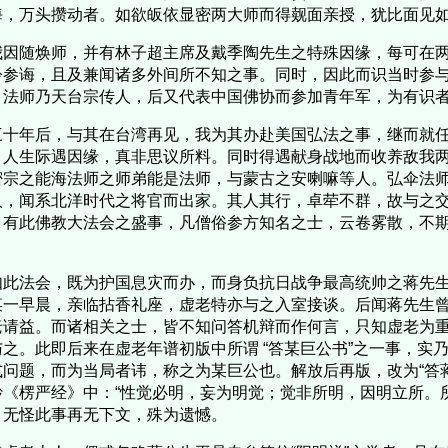
海，万头攒动者。如欲皈依显密两大师而得觌面亲授，犹比面见
因随焕师，并有林子超主席及戴季陶先生之特殊因缘，每可在两
聆参诲，且及兼闻诸多外间所不知之事。同时，因此而识当时参
。法师乃天台宗传人，后又代表中国佛协而参加青年军，为有识
十年后，与其在台湾再见，我为其办赴美国弘法之事，继而就任
。人生际遇因缘，真非思议所料。同时得遇献身战地而收养敌我
密宗之能海法师之师弟能是法师，与蒙古之安喇嘛等人。弘伞法
人，闻系北洋时代之将官而出家。其人其行，卓荦不群，故与之
，有此佛教大法会之盛事，凡僧俗参方知名之士，云卷雾散，不
。
此法会，既为护国息灾而办，而身负抗日战争最高统帅之蒋先生
某一早晨，亲临拈香礼座，虚老特亦与之入室接谈。后闻蒋先生
老请益。而诸相关之士，皆不知问答机辩而作何言，只知虚老为
与之。此即后来在虚老年谱初版中所谓 “答某巨公书”之一事，实
式问题，而为当局者讳，称之为某巨公也。解放后再版，改为“答
抄《楞严经》中：“性觉必明，妄为明觉；觉非所明，因明立所。
，无怪此事再无下文，殊为遗憾。