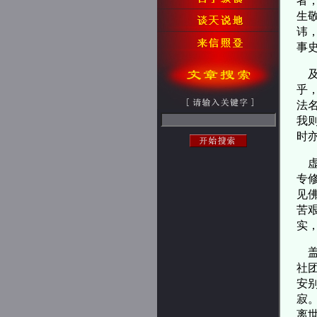
者
生
讳
事
及
乎
法
我
时
虚
专
见
苦
实
盖
社
安
寂
离