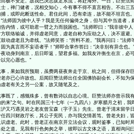
恐而极不安定。故我已决志拔足东流，将赴海外。一日，巨赞法师
之士，禅门健者，况相交知心，今有事不得不直言相告。不出三
拘捕，或即此断送性命。君住此间，恐有牵连，故不能不坦言也。
：“法师固为彼中人乎？我是无任何偏倚之身，但与其中当道者，
相告内情，或可助君一臂之力而脱困也。”法师即曰：“我非彼中
对方联络输诚，并得虚老同意，虚老自称为应劫之人，决不退避。
枢鼓动虚老且为牵线。”法师笑答：“所料不差。”我再问曰：“法
，固为真言而不妄语者乎！”师即合掌作答曰：“决非别有异念也。
今夜动身到南京，后日即返，望君多福。如我友许衡生在京，必
命以完心愿也。”
事，果如我所预期，虽费两昼夜奔走于京、杭之间，但得保存巨
虚老亦已心许故也。后闻巨赞法师出任全国佛协副会长，不知为
为虚老有关之另一公案，故又随笔及之。
事既了，感慨殊多，曾有数诗以自志心境。巨赞法师亦曾示我有
的的来”之句。时在民国三十七年（一九四八）岁寒腊月之初，我
在沪又巧遇灵岩之老友曾宝森（字子玉）先生。曾老于清末留学
曾任四川财政厅长，其公子宪民，亦与我交情甚笃。曾老夫妇，
认识虚老。此时，曾老正在南京开立法会议，观时鉴事，已知时
自处之道。见我有行色匆匆之举，彼即以古文体之语，直相询问曰