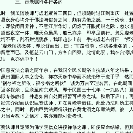
、虚老嘱咐各行各的
时，我虽随焕师与虚老聚首三四日，但须随时过江到重庆，处置
，昼夜身心均介于佛法与俗务之间，颇有劳倦之感。一日傍晚，
位，即欲闭目养神，不意江岸华灯，闪烁于开眼闭眼之际，忽尔
，豁然夜空一体。唯天色虽黑，船已靠岸，即举足前行。忽见虚
坎坷不平，乱石烂泥犹多，我即趋步上前，手扶虚老右臂曰：“师
。”虚老顾我微笑，即脱臂而出，曰：“前路暗淡，你我各走各的，
加留意而已。及抵慈云山门，方各自回寮。此情此景，我在台湾
此话，岂亦偶中乎！
国息灾法会后之两年余，在我国全民长期浴血抗战八年之结果，
。虽曰国际人事之变化，抑亦天庥中华而不致沦堕于魔手乎！然
。“祸兮福之所依，福兮祸之所伏”，诚为万古至理名言。在此期
而返乡探亲，且亲至南京观风。即于民国三十七年（一九四八）
佛殿专修静虑，并思如何自处而得暂可栖身之域。秋后下庐山，
，经其介绍而认识巨赞法师，并在灵峰寺借住。此处乃法师所主
林之中。同时，再由巨赞法师得识住在黄龙洞之印顺法师。彼二
，乃当今教下之僧才，实亦难能可贵者也。
赞法师且邀我为佛学院僧众讲授禅修之课，即便应命结缘。但其