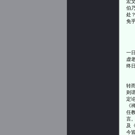
宏
伯
处
免
四
旋
一
虚
终
当
转
则
定
《
任
言
及
今