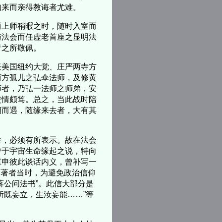
如来而亲得教诲者尤难。
上师稍暇之时，随时入室而
与法会而任虚老首座之显明法
者之所敬佩。
美国纽约大觉、庄严两寺方
两方孤儿之弘伞法师，及修黄
师者，乃弘一法师之师弟，安
交情颇笃。总之，当此战时陪
期而遇，随缘来去者，大有其
，必须有所表示。故在法会
曾于宇宙生命缘起之说，特向
重申彼此谈话内义，曾补写一
乃著者当时，为避免政治信仰
蒋公问法书”。此信大部分是
所既妄立，生汝妄能……”等