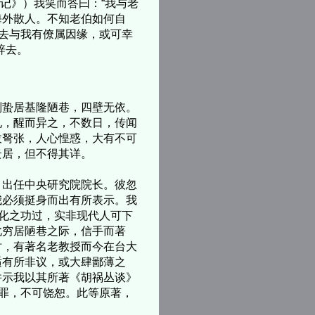
史记》）我笑而答曰：“我与老
海外散人。不知老伯如何自
过去与我有僚属因缘，或可幸
辞去。
蛰居基隆陋巷，四壁无依。
吼，醒而异之，不数日，传闻
拔弩张，人心惶惑，大有不可
云居，但不得其详。
出任中央研究院院长。彼忽
我必须挺身而出有所表示。我
文化之功过，实非现代人可下
此穷居陋巷之际，信手而著
时，有著名老教授而今在台大
适有所非议，或大肆鄙薄之
并示我以其所著《胡祸丛谈》
之罪，不可饶恕。此等原著，