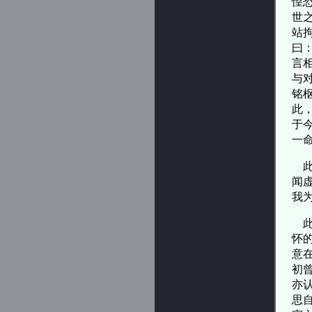
惶
世
站
曰
言
与
铭
此
于
一
此
闻
我
此
怀
意
初
亦
思