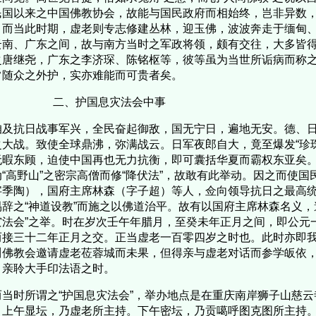
民国以来之中国佛教协会，故能与国民政府而相始终，岂非异数
！而当此时期，虚老则专志修建丛林，迎玉佛，波波奔走于缅甸
云南、广东之间，故与南方当时之军政将领，颇有交往，大多皆
之唐继尧，广东之李济琛、陈铭枢等，彼等虽为当世所诟病而称
常随众之外护，实亦难能而可贵者矣。
、护国息灾法会中事
及抗日战事军兴，全民奋起御敌，国无宁日，遍地无安。德、日
之大战。致使全球鼎沸，弥满战云。日军夜郎自大，竟至爆发“珍
无暇东顾，迫使中国再也无力抗衡，即可囊括华夏而霸权东亚矣
动“高野山”之密宗高僧而修“降伏法”，故敢有此举动。因之而使
字季陶），国府主席林森（字子超）等人，佥向领导抗日之最高
易辞之“神道设教”而施之以佛道治平。故有以国府主席林森名义，
灾法会”之举。时在岁次壬午年腊月，至癸未年正月之间，即公元
而接三十二年正月之交。正当虚老一百零四岁之时也。此时亦即
川佛教会邀请虚老莅蓉城而未果，但得亲与虚老对话而参学皈依
，亲聆大手印法语之时。
当时所谓之“护国息灾法会”，举办地点是在重庆南岸狮子山慈云
。上午显坛，乃虚老所主持。下午密坛，乃贡噶呼图克图所主持