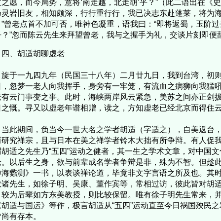
文之愿，而今局势，意将‘南走越，北走胡’乎？”（此二语出在《
乃灵岩旧友，相知颇深，行行重行行，我已决志东赴蓬莱，将为
？”曾老点首不加可否，唯神色凝重，语我曰：“即将返蜀，玉阶
乎？”忽而陈云先生来拜望曾老，我与之握手为礼，交谈片刻即便
、胡适胡聊虚老
于一九四九年（民国三十八年）二月廿九日，我到台湾，初则
日，忽梦一老人向我挥手，身旁有一牢笼，有流血之病狮向我猛
老有云门事变之事。此时，海峡两岸风云紧急，美苏之间亦正剑
日之慨。寻又以虚老年谱相赠，读之，方知虚老已经北京而得住
此期间，负当今一世大名之学者胡适（字适之），自美返台，
而研究禅宗，且与日本在美之禅学者铃木大拙有所争辩。有人促
谓胡适之先生乃“五四”运动之健者，其一生之学术文章，对中国
论。以后生之身，欲与前辈成名学者争辩是非，殊为不智。但趁
禅海蠡测》一书，以表谈禅论道，毕竟非文字言语之所及也。其
教诸先生，如徐子明、吴康、董作宾等，常相过访，彼此皆对胡
。较为后辈如方东美教授，则比较保留。唯有徐子明先生常来，
《胡适与国运》等作，极言胡适从“五四”运动直至今日祸国殃民
皆尚有存本。