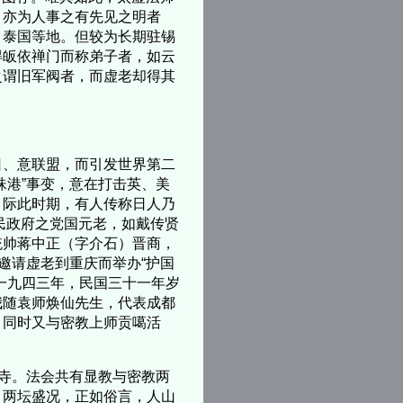
，亦为人事之有先见之明者
、泰国等地。但较为长期驻锡
得皈依禅门而称弟子者，如云
之谓旧军阀者，而虚老却得其
、意联盟，而引发世界第二
珠港”事变，意在打击英、美
。际此时期，有人传称日人乃
国民政府之党国元老，如戴传贤
统帅蒋中正（字介石）晋商，
邀请虚老到重庆而举办“护国
一九四三年，民国三十一年岁
我随袁师焕仙先生，代表成都
，同时又与密教上师贡噶活
寺。法会共有显教与密教两
。两坛盛况，正如俗言，人山