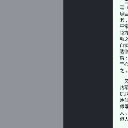
盖
写
境
老
平
睦
动
自
透
谓
于
之
又
路
讲
焕
师
人
但