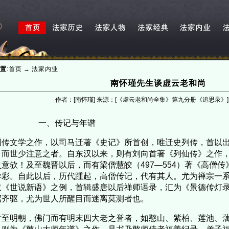
置
:
首页
→
法家内业
南怀瑾先生谈虚云老和尚
作者：[南怀瑾] 来源：[《虚云老和尚全集》第九分册《追思录》
一、传记与年谱
传文学之作，以司马迁著《史记》所首创，唯迁史列传，首以出
，而世少注意之者。自东汉以来，则有刘向首著《列仙传》之作
之意欤！及至魏晋以后，而有梁僧慧皎（497—554）著《高僧
异彩。自此以后，历代踵起，高僧传记，代有其人。尤为禅宗一
取《世说新语》之例，首辑盛唐以后禅师语录，汇为《景德传灯
驾齐驱，尤为世人所醒目而迷离莫测者也。
至明朝，佛门而有明末四大老之誉者，如憨山、紫柏、莲池、蕅