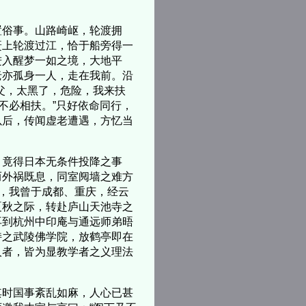
俗事。山路崎岖，轮渡拥
赶上轮渡过江，恰于船旁得一
进入醒梦一如之境，大地平
老亦孤身一人，走在我前。沿
父，太黑了，危险，我来扶
不必相扶。”只好依命同行，
以后，传闻虚老遭遇，方忆当
竟得日本无条件投降之事
而外祸既息，同室阋墙之难方
间，我曾于成都、重庆，经云
夏秋之际，转赴庐山天池寺之
再到杭州中印庵与通远师弟晤
持之武陵佛学院，放鹤亭即在
人者，皆为显教学者之义理法
时国事紊乱如麻，人心已甚