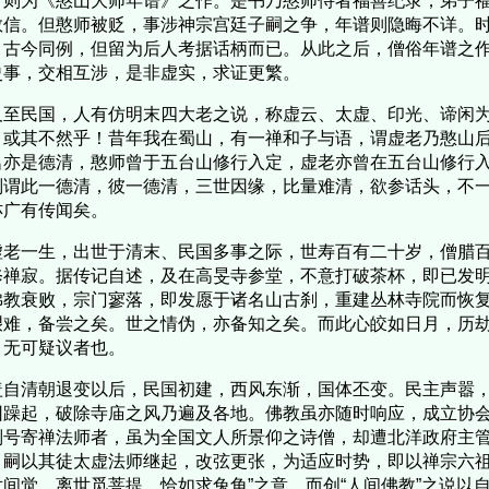
，则为《憨山大师年谱》之作。是书乃憨师侍者福善纪录，弟子
敬信。但憨师被贬，事涉神宗宫廷子嗣之争，年谱则隐晦不详。
，古今同例，但留为后人考据话柄而已。从此之后，僧俗年谱之
史事，交相互涉，是非虚实，求证更繁。
至民国，人有仿明末四大老之说，称虚云、太虚、印光、谛闲为
，或其不然乎！昔年我在蜀山，有一禅和子与语，谓虚老乃憨山
名亦是德清，憨师曾于五台山修行入定，虚老亦曾在五台山修行
则谓此一德清，彼一德清，三世因缘，比量难清，欲参话头，不
亦广有传闻矣。
老一生，出世于清末、民国多事之际，世寿百有二十岁，僧腊百
修禅寂。据传记自述，及在高旻寺参堂，不意打破茶杯，即已发
佛教衰败，宗门寥落，即发愿于诸名山古刹，重建丛林寺院而恢
艰难，备尝之矣。世之情伪，亦备知之矣。而此心皎如日月，历
，无可疑议者也。
自清朝退变以后，民国初建，西风东渐，国体丕变。民主声嚣，
团躁起，破除寺庙之风乃遍及各地。佛教虽亦随时响应，成立协
别号寄禅法师者，虽为全国文人所景仰之诗僧，却遭北洋政府主
。嗣以其徒太虚法师继起，改弦更张，为适应时势，即以禅宗六祖
世间觉。离世觅菩提，恰如求兔角”之意，而创“人间佛教”之说以