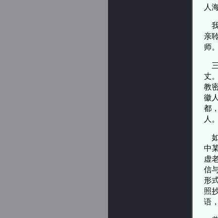
人
我
亲
师
三
丈
教
徽
都
人
如
中
虚
信
形
照
语