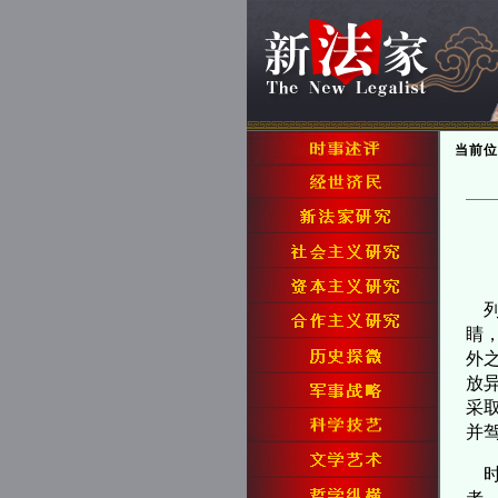
当前位
列
睛
外
放
采
并
时