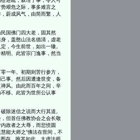
福征述疏，叙理于事，令人可
时势艰危之际，事多难言之
作，蔚成风气，由简而繁，人
民国佛门四大老，固其然
后身，盖憨山法名德清，虚老
入定，今生前世，如出一辙。
一精明。此皆宗门逸事，然当
零一年。初期则苦行参方，
明己事。然后因遭逢世变，备
复禅风。由此而百年之间，辛
劫不移。此皆为世所公认事
破除迷信之说而大行其道。
会，但首任佛教协会之会长敬
管内政者之大辱，而悲愤圆
慧能大师之“佛法在世间，不
自图存。唯其如此，太虚法师