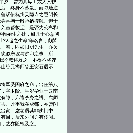
早岁，曾为其母王太夫人抄
以后，终身不蓄发。而每遭逆
，曾皈依杭州灵隐寺之慧明长
未尝再与一般禅衲接触。但于
出入基督教堂，是否为公私和
事物始生之处，研几于心意初
宙继起之生命”等名言，颇皆
上一着，即如阳明先生，亦欠
事犹似东坡与佛印之事，所
。我今叙述及之，不得不将存
蒋山赞元禅师答王安石语示
将军受国府之命，出任第八
军，字玉阶。早岁毕业于云南
突有隙，几遭杀身之祸。袁师
离去。此事我在成都，亦曾闻
欲出家。虚老谓其非佛门中
出有因，后来外间亦有传闻。
问，故亦随笔及之。