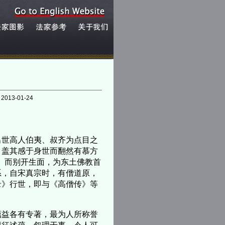
]
2013-01-24
世高人伯夷、叔齐为点目之
，盖其感于身世而翻然有慕方
传》而别开生面，为东土佛教首
系，自宋真宗时，有僧道原，
录》行世，即与《高僧传》等
益各有专著，最为人所称誉