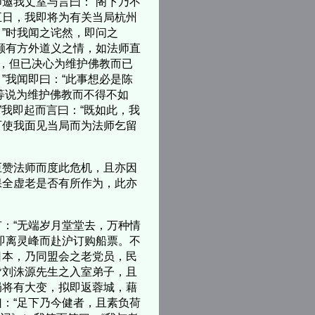
邀我丈室与言曰：“阁下乃不
五日，我即将为有关当局杭州
”时我闻之诧然，即问之
颇有方外道义之情，如法师直
人，但已决心为维护佛教而已
”我闻即曰：“此事想必是陈
师等说为维护佛教而不得不如
”我即起而言曰：“既如此，我
可使我面见当局而为法师乞留
赞法师而度此危机，且亦因
保全虚老是否有所作为，此亦
：“无端岁月堂堂去，万种情
即离灵峰而赴沪订购船票。不
日本，乃同盟会之老党员，民
皆刘洙源先生之入室弟子，且
局将有大变，拟即返蓉城，藉
：“足下乃今健者，且素负荷