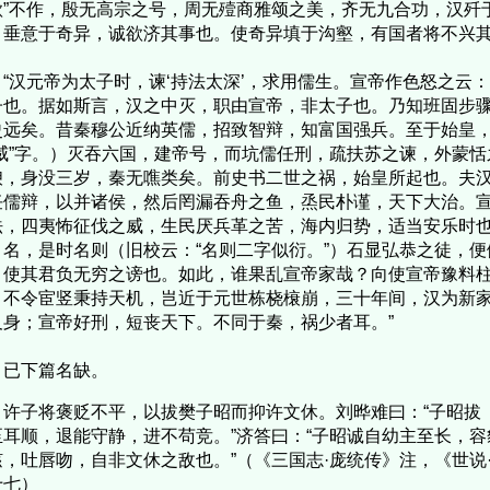
歌”不作，殷无高宗之号，周无殪商雅颂之美，齐无九合功，汉歼
，垂意于奇异，诚欲济其事也。使奇异填于沟壑，有国者将不兴其
汉元帝为太子时，谏‘持法太深’，求用儒生。宣帝作色怒之云：‘
子也。据如斯言，汉之中灭，职由宣帝，非太子也。乃知班固步
史远矣。昔秦穆公近纳英儒，招致智辩，知富国强兵。至于始皇，
“威”字。）灭吞六国，建帝号，而坑儒任刑，疏扶苏之谏，外蒙
谀，身没三岁，秦无噍类矣。前史书二世之祸，始皇所起也。夫
任儒辩，以并诸侯，然后罔漏吞舟之鱼，烝民朴谨，天下大治。
法，四夷怖征伐之威，生民厌兵革之苦，海内归势，适当安乐时
、名，是时名则（旧校云：“名则二字似衍。”）石显弘恭之徒，
，使其君负无穷之谤也。如此，谁果乱宣帝家哉？向使宣帝豫料
，不令宦竖秉持天机，岂近于元世栋桡榱崩，三十年间，汉为新
及身；宣帝好刑，短丧天下。不同于秦，祸少者耳。”
下篇名缺。
子将褒贬不平，以拔樊子昭而抑许文休。刘晔难曰：“子昭拔（
至耳顺，退能守静，进不苟竞。”济答曰：“子昭诚自幼主至长，
胲，吐唇吻，自非文休之敌也。”（《三国志·庞统传》注，《世说
十七）