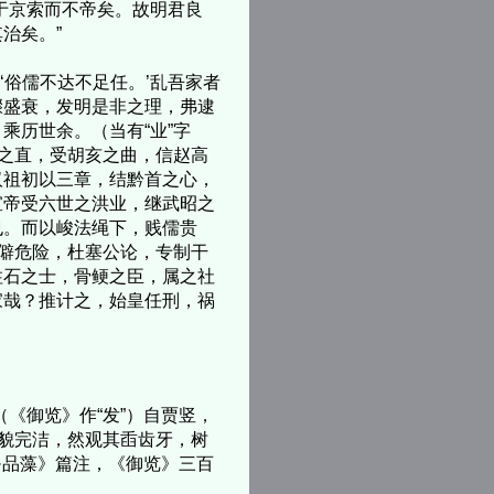
于京索而不帝矣。故明君良
治矣。”
俗儒不达不足任。’乱吾家者
骤盛衰，发明是非之理，弗逮
乘历世余。（当有“业”字
恬之直，受胡亥之曲，信赵高
汉祖初以三章，结黔首之心，
宣帝受六世之洪业，继武昭之
也。而以峻法绳下，贱儒贵
便僻危险，杜塞公论，专制干
柱石之士，骨鲠之臣，属之社
家哉？推计之，始皇任刑，祸
《御览》作“发”）自贾竖，
容貌完洁，然观其臿齿牙，树
·品藻》篇注，《御览》三百