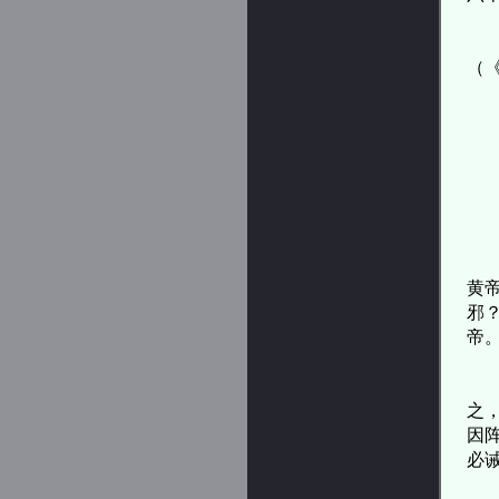
许
（
许
张
黄
黄
黄
邪
帝
夫
之
因
必