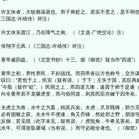
文休者，大较廊庙器也。而子将贬之。若实不贵之，是不明也
《三国志·许靖传》评注）
文休东渡江，乃在障气之南。（《文选·广绝交论》注）
翔字元凤（《三国志·许靖传》评注）
帝威四盗。（《北堂书钞》十三。据《御览》疑当作“四道”）
帝之初，养性养民，不好战伐。而四帝各以方色称号，交共谋
帝叹曰：“君危于上，民安（疑有误。）于下；主失于国，其臣再
？”今取（疑作“处”。）民萌之上，而四道亢衡，递震于师于是遂
。向令黄帝若不龙骧虎变，而与俗同道，则其民臣亦嫁于四帝矣
虎之为兽，水牛之为畜，殆其兵矣。夫虎，爪牙既锋，胆力无
，必有扼喉之获。夫水牛不便速，角又乔竦，然处郊之野，朋游
阵反御，若见哯（此字未见，疑有误。）虎抵角，牛希见害矣。
诫水牛。可谓攻取屠城（当有误。）而守必能全者也。（《御览