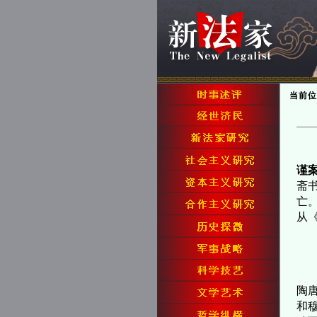
当前位
谨
斋
亡
从
夫
陶
和