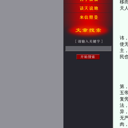
移
天
患
讳
使
主
民
或
第
五
复
法
异
无
肉