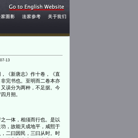
07-13
同，《新唐志》作十卷，《直
，非完书也。至明而二卷本亦
，又误分为两种，不足据。今
岁四月朔。
之一体，相须而行也。是以
天功，故能天成地平，咸熙于
人，二曰因民，三曰从时。时