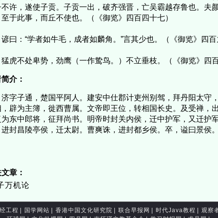
子不许，遂使子贡。子贡一出，破齐强晋，亡吴霸越存鲁也。夫
；至于此事，而丘不使也。（《御览》四百四十七）
曰：“学者如牛毛，成者如麟角。”言其少也。（《御览》四百
虎不处卑势，劲鹰（一作鸷鸟。）不立垂枝。（《御览》四百
者简介：
字子通，楚国平阿人。建安中仕郡计吏州别驾，拜丹阳太守，
相，辟为主簿，徙西曹属。文帝即王位，转相国长史。及受禅，
复为东中郎将，征拜尚书。明帝时封关内侯，迁中护军，又迁护
，进封昌陵亭侯，迁太尉。曹爽诛，进封都乡侯。卒，谥曰景侯
关文章：
子万机论
经工程
|
国学网站
|
香港中国文化研究院
|
联合早报网
|
时代Java教程
|
观察