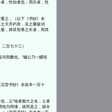
者，性知者也；用兵者，性
重之，（以下《书钞》未
齐之天齐朽骨，吴之麋骇消
之最，择其智勇之长者，用其
》二百七十三）
河而酿也。”穆公乃一醪投
北堂书钞》未改本一百十
也，云“地者都大之名，土者
谓地为明壤，彼而是之，据令