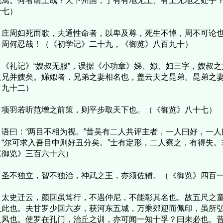
视焉。何者谓土哉？天下州国，宁有有地无土、有土无地之处乎
十七）
周妇死而歌，夫通性命者，以卑及尊，死生不悼，周不可论也
，周何忍哉！（《初学记》二十九，《御览》八百九十）
礼记》“嫂叔无服”，误据《小功章》娣、姒、妇三字，嫂叔之
及兄并嫂矣。娣姒者，兄弟之妻相名也，盖云夫之昆弟。昆弟之
》九十二）
羽若听范增之前策，则平步取天下也。（《御览》八十七）
曰：“两目不相为视。”昔吴有二人共评主者，一人曰好，一人
：“尔可求入吾目中则好丑分矣。”士有定形，二人察之，有得失
《御览》三百六十六）
不独立，智不独治，神武之王，亦须佐辅。（《御览》四百
史迁云，颜回虽笃行，不遇仲尼，不能彰其名也。故五尺之童
及此也。夫甘罗少回六岁，获河东五城，万乘郊迎而佩印，虽所
之风也。使罗在孔门，治丘之训，亦可闻一知十孚？曰未必也。