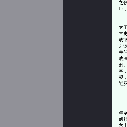
之
臣
“
太
古
或
之
并
成
刑
事
稷
近
已
许
年
颊
六