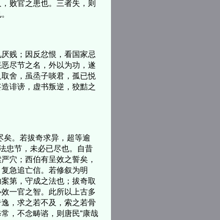
人，败官之患也。三者失，则
也。
厌贱；因反忿恨，看国家忌
疾恶尽节之名，外以为功，遂
人取舍，虽烝子啖君，孤已悦
妄造诽谤，虚书叛逆，狡黠之
尽矣。若拔奇求异，超等逾
明法忠节，未必已尽也。自昔
索严穴；西伯有呈效之誓矣，
，复急追亡信。若修叙为明
功案第，守成之法也；拔奇取
必效一官之智。此所以上古多
奇逸，求之若不及，索之若骨
常，不念畴谘，则唐民“康哉