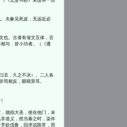
？（《北堂书钞》未改本一百
。夫象见死皮，无远近必
文也。古者有省文互体，言
妻相与，皆小功者。（《通
曰丑，久之不决）。二人各
。非苟相反，眼睛异耳。
一）
，德拟大圣，使在他门，未
弘非道义，然当秦之时，染诈
昔齐欲伐鲁，回求说陈常，而