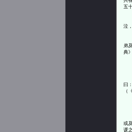
共
五
庄
泣
《
弟
典
项
语
曰
（
圣
太
或
谖