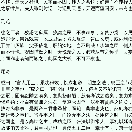
而不移，违天之祥也；民望而不因，违人之咎也；好善而不能择
人之事悖矣。夫人乖则时逆，时逆则天违，天违而望国安，未有
刑论
之巨者，狡猾之狱焉。狡黠之民，不事家事，烦贷乡党，以见
，造诽谤，崇饰戏言，以成丑语；被以叛逆，告白长吏，或内利
无罪并门灭族，父子孩耄，肝脑涂地，岂不剧哉！求媚之臣，侧
，而不惮也。况因捕叛之时，无悦亲之民，必获尽节之称乎！夫
也；而诈忠者知而族之，此国之大残，不可不察也。
用奇
曰：“官人用士，累功积效，以次相叙，明主之法，忠臣之节
，非臣之事也。”应之曰：“顾当忧世无奇人，傥有又不能识耳，
帝之冠，固有黜陟之谟矣，复勤扬侧陋；殷有考诚之诰矣，复力
旁求鱼钓；小白有督课之法矣，复遽求囚俘；汉祖有赏爵之约矣
，拔奇为非事，是两帝三君非圣哲，而鲍、萧非忠吏也。然则考
，定社稷之事也。当多事之世，而论无事之法；处用奇之时，而
严之国也。是以高世之主，成功之臣，张法以御常人，厚礼以延
，故能消灾除难，君臣同烈也。曩使五主二臣，牵于有司，束于修