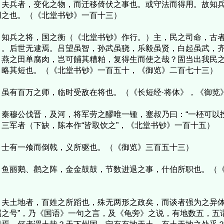
兵者，变化之物，而迁移倚伏之事也。或守法而得用。故知兵
用之也。（《北堂书钞》一百十三）
兵之将，国之衡（《北堂书钞》作行。）主，民之司命，古者
）。后世无逮焉。吕望虽智，孙武虽骁，乐毅虽贤，白起虽武，
，燕之田单腐肉，岂可餔其糟粕，复得生而使之哉？固当出我民
，略其短也。（《北堂书钞》一百五十，《御览》二百七十三）
有百万之师，临时受敌在将也。（《长短经·将体》，《御览
穆公伐晋，及河，将军劳之醪唯一锺，蹇叔乃曰：“一柸可以投
，三军者（下缺，陈本作“皆取饮之”，《北堂书钞》一百十五）
有一飧而倒戟，义所驱也。（《御览》三百五十三）
丽鹅、鹳之阵，金金鼓鼓，节数进退之事，什伯所职也。（《
）
土地者，百姓之所蹈也，殊无两形之政矣，而谈者强为之异体
属之号”，乃《国语》一句之言，及《龟旁》之说，有地数五，五