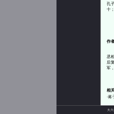
孔
十
谚
猛
作
济
丞
后
军
相
·
蒋
大六