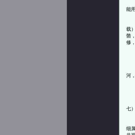
夫
能
知
载
骼
修
虽
秦
河
士
鱼
七
夫
细