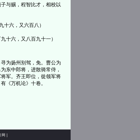
颜子与赐，程智比才，相校以
九十六，又六百八）
九十六，又八百九十一）
寻为扬州别驾，免。曹公为
出为东中郎将，进散骑常侍，
军将军。齐王即位，徙领军将
。有《万机论》十卷。
者网
|