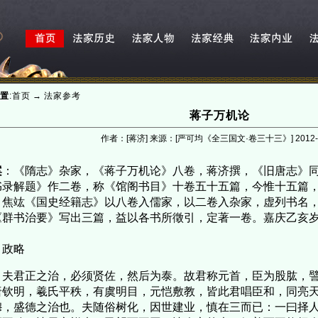
置
:
首页
→
法家参考
蒋子万机论
作者：[蒋济] 来源：[严可均《全三国文·卷三十三》]
2012-
案
：《隋志》杂家，《蒋子万机论》八卷，蒋济撰，《旧唐志》
书录解题》作二卷，称《馆阁书目》十卷五十五篇，今惟十五篇
。焦竑《国史经籍志》以八卷入儒家，以二卷入杂家，虚列书名
《群书治要》写出三篇，益以各书所徵引，定著一卷。嘉庆乙亥
政略
君正之治，必须贤佐，然后为泰。故君称元首，臣为股肱，譬
唐钦明，羲氏平秩，有虞明目，元恺敷教，皆此君唱臣和，同亮
穆，盛德之治也。夫随俗树化，因世建业，慎在三而已：一曰择