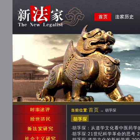
首页
当前位置
:
→
胡孚琛
胡孚琛
胡孚琛：从道学文化看中医药学的发展前景
·
胡孚琛:21世纪科学革命的思考 2009-
·
胡孚琛:道学文化的新科学观 2009-0