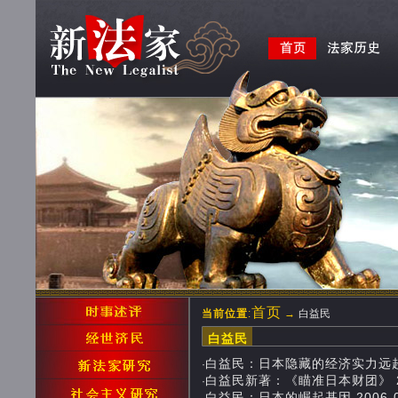
首页
当前位置
:
→
白益民
白益民
白益民：日本隐藏的经济实力远超出我们
·
白益民新著：《瞄准日本财团》 2010-
·
白益民：日本的崛起基因 2006-01-