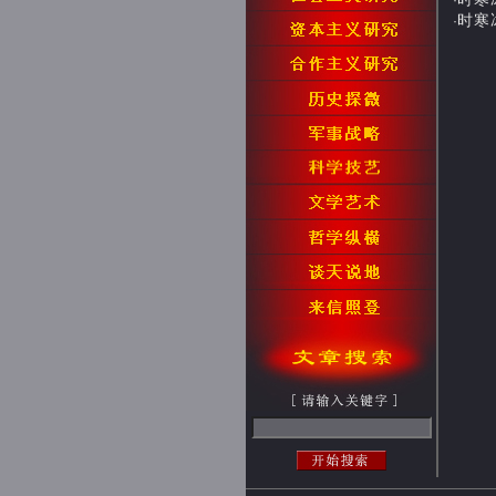
·
时寒冰
·