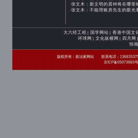
张文木：新文明的晨钟将在哪里响起？ 2
·
张文木：不能用账房先生的眼光看待中国
·
大六经工程
国学网站
香港中国文
|
|
环球网
文化纵横网
四月网
|
|
恒
版权所有：新法家网站 联系电话：13683537539 
京ICP备0507368