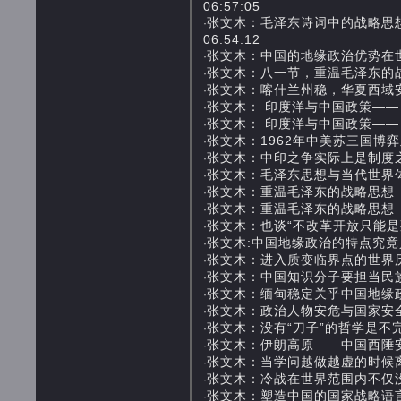
06:57:05
张文木：毛泽东诗词中的战略思想—
·
06:54:12
张文木：中国的地缘政治优势在世界各国
·
张文木：八一节，重温毛泽东的战略思想 
·
张文木：喀什兰州稳，华夏西域安 201
·
张文木： 印度洋与中国政策——目标：2
·
张文木： 印度洋与中国政策——目标：2
·
张文木：1962年中美苏三国博弈及其总结
·
张文木：中印之争实际上是制度之争 20
·
张文木：毛泽东思想与当代世界体系治理
·
张文木：重温毛泽东的战略思想（四至六）
·
张文木：重温毛泽东的战略思想（七至八）
·
张文木：也谈“不改革开放只能是死路一条
·
张文木:中国地缘政治的特点究竟是什么？
·
张文木：进入质变临界点的世界历史与中
·
张文木：中国知识分子要担当民族复兴的
·
张文木：缅甸稳定关乎中国地缘政治利益 
·
张文木：政治人物安危与国家安全 201
·
张文木：没有“刀子”的哲学是不完整的 2
·
张文木：伊朗高原——中国西陲安全的“桥
·
张文木：当学问越做越虚的时候离亡国就
·
张文木：冷战在世界范围内不仅没有结束
·
张文木：塑造中国的国家战略语言 201
·