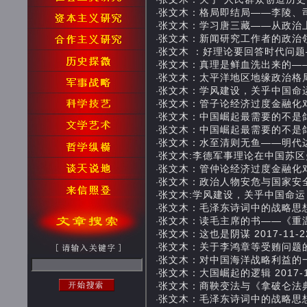
·
张文木：格局即结局——李陵、司马迁及
·
张文木：学习唐三藏——从政治上看玄奘
·
张文木：新闻研究工作者的政治领悟力与
·
张文木 ：好理论要回答时代问题——
·
张文木：真理是鲜血洗出来的——从红军
·
张文木：太平洋地区地缘政治格局与台湾
·
张文木：学风建设，关乎中国命运 201
·
张文木：管子论经济过度金融化对国家安
·
张文木：中国崛起最需要的不是鸽派或鹰
·
张文木：中国崛起最需要的不是鸽派或鹰
·
张文木：水至清则无鱼——明代边疆治理
·
张文木:李德军事理论在中国苏区失败的
·
张文木：管仲论经济过度金融化对国家安
·
张文木：政治人物安危与国家安全（全文）
·
张文木:学风建设，关乎中国命运 2018
·
张文木：毛泽东诗词中的战略思想（上） 
·
张文木：读毛主席的书——《重温毛泽东
·
张文木：这也是阴谋 2017-11-22 
·
张文木：关于李鸿章等受贿问题的详细考证
·
张文木：对中国海洋战略利益的一些思考 
·
张文木：大国崛起的逻辑 2017-10-
·
张文木：商鞅变法与《拿破仑法典》 20
·
张文木：毛泽东诗词中的战略思想—
·