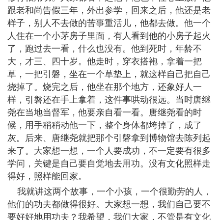
跟老和尚告假三年，外出参学，回来之后，他还是老
样子，别人不去做的苦事重活儿，他都去做。他一个
人住在一个小茅房子里面，有人看到他的小房子起火
了，跑过去一看，什么也没有。他到死时，年龄不
大，才三、四十岁。他走时，穿衣搭袍，拿着一把
草，一把引磐，坐在一个草垫上，就这样自己把自己
烧掉了。烧完之后，他坐在那个地方，还象好人一
样，引磐还在手上拿着，这件事哄动很远。当时唐继
尧在当地当督军，他要亲自看一看。唐继尧看的时
候，用手稍稍动他一下，整个身体都垮掉了，成了
灰。后来、唐继尧就把那个引磐拿到博物馆去陈列起
来了。大家想一想，一个人要成功，不一定要有很多
学问，关键是自己要自觉地去用功。没有文化照样走
得好，照样能回家。
我就讲这两个故事，一个小孩，一个很勤劳的人，
他们的功夫都做得很好。大家想一想，我们自己要不
要好好地用功夫？我希望，我们大家，不管是有文化