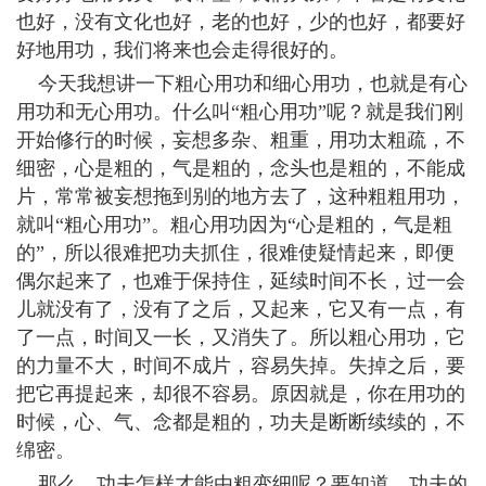
也好，没有文化也好，老的也好，少的也好，都要好
好地用功，我们将来也会走得很好的。
今天我想讲一下粗心用功和细心用功，也就是有心
用功和无心用功。什么叫“粗心用功”呢？就是我们刚
开始修行的时候，妄想多杂、粗重，用功太粗疏，不
细密，心是粗的，气是粗的，念头也是粗的，不能成
片，常常被妄想拖到别的地方去了，这种粗粗用功，
就叫“粗心用功”。粗心用功因为“心是粗的，气是粗
的”，所以很难把功夫抓住，很难使疑情起来，即便
偶尔起来了，也难于保持住，延续时间不长，过一会
儿就没有了，没有了之后，又起来，它又有一点，有
了一点，时间又一长，又消失了。所以粗心用功，它
的力量不大，时间不成片，容易失掉。失掉之后，要
把它再提起来，却很不容易。原因就是，你在用功的
时候，心、气、念都是粗的，功夫是断断续续的，不
绵密。
那么，功夫怎样才能由粗变细呢？要知道，功夫的