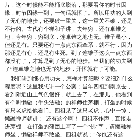
片，这个时候能不能桶底脱落，那要看你的时节因
缘，时节因缘一到，一句话就悟了。所以用功的人到
了无心的地步，还要破一重关，这一重关不破，还是
不行的。古代有个禅和子讲，去年穷，还有卓锥之
地，今年穷，穷到底，连卓锥之地也无。锥子虽小，
但还是有。只要还有一点点东西牵系，就不行，因为
那还是有心，还是有生死。到了连锥子这么一点东西
都没有了，才算是到了无心的地步。当我们的功夫到
了“连卓锥之地也无”的地步，开悟就有了可能。
我们讲到细心用功夫，怎样才算细呢？要细到什么
程度呢？这里我想讲一个公案：当年四祖到南京去，
看到附近山上气色很好，就上去了，在那儿，他看到
有个叫懒融（牛头法融）的禅师住茅棚，打坐的时候
有只老虎给他看门。四祖见了这只老虎，心中一惊，
懒融禅师就讲：“还有这个啊！”四祖不作声，直接走
进茅棚，在打坐的蒲团上写了一个“佛”字，请懒融禅
师坐，懒融禅师不敢坐。四祖就说：“你也还有这