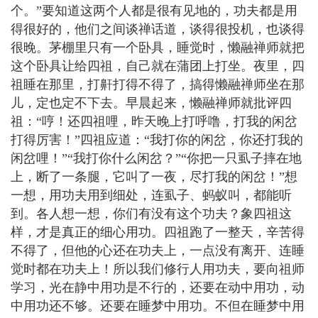
个。”要知道这两个人都是很有见地的，功夫都是用
得很好的，他们之间谈禅话道，谈得很投机，也谈得
很晚。茅棚里只有一个卧具，睡觉时，懒融禅师就把
这个卧具让给四祖，自己就在蒲团上打坐。夜里，四
祖睡在那里，打鼾打得不得了，搞得懒融禅师坐在那
儿，定也定不下去。早晨起来，懒融禅师就批评四
祖：“哼！还四祖哩，昨天晚上打呼噜，打我的闲岔
打得厉害！”四祖应道：“我打你的闲岔，你还打我的
闲岔哩！”“我打你什么闲岔？”“你把一只虱子摔在地
上，断了一条腿，它叫了一夜，尽打我的闲岔！”想
一想，用功夫用到细处，连虱子、蚂蚁叫，都能听
到。各人想一想，你们有没有这个功夫？象四祖这
样，才是真正的细心用功。四祖跑了一整天，辛苦得
不得了，但他的心还在功夫上，一点没有离开、连睡
觉时都在功夫上！所以我们修行人用功夫，要向祖师
学习，光在静中用功是不行的，还要在动中用功，动
中用功还不够。还要在睡梦中用功。不但在睡梦中用