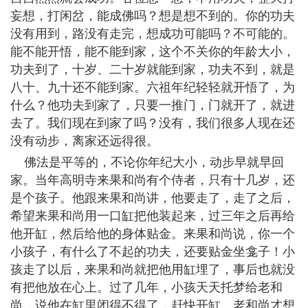
妄想，打闲岔，能成佛吗？想是想不到的。你的功夫
没有用到，路没有走完，想成功可能吗？不可能的。
能不能开悟，能不能到家，这个不关你的年龄大小，
功夫到了，十岁、二十岁就能到家，功夫不到，就是
八十、九十还不能到家。六祖年纪轻轻就开悟了，为
什么？他功夫到家了，只要一推门，门就开了，就进
去了。我们现在到家了吗？没有，我们很多人现在还
没有动步，离家还远得很。
佛法是平等的，不论你年纪大小，动步早就早回
家。当年高明寺来果和尚有个侍者，只有十几岁，还
是个孩子。他跟来果和尚讲，他要走了，走了之后，
希望来果和尚用一口缸把他装起来，过三年之后再给
他开缸，然后给他的身体贴金。来果和尚说，你一个
小孩子，有什么了不起的功夫，还要贴金坐龛子！小
孩走了以后，来果和尚就把他用缸埋了，事后也就没
有把他放在心上。过了几年，小孩天天托梦给老和
尚，说他在缸里闭得不得了，赶快开缸。老和尚才想