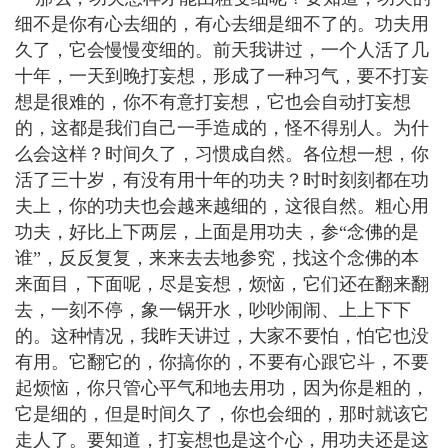
细不是你有心去细的，有心去细是细不了的。功夫用
久了，它会慢慢变细的。前天我讲过，一个人活了几
十年，一天到晚打妄想，形成了一种习气，要不打妄
想是很难的，你不有意打妄想，它也会自动打妄想
的，这都是我们自己一手造成的，怪不得别人。为什
么会这样？时间久了，习惯成自然。各位想一想，你
活了三十岁，有没有用十年的功夫？时时刻刻都在功
夫上，你的功夫也会越来越细的，这很自然。粗心用
功夫，好比上下两层，上面是用功夫，参“念佛的是
谁”，反反复复，来来去去地参究，找这个念佛的本
来面目，下面呢，尽是妄想，烦恼，它们还在翻来翻
去，一刻不停，象一锅开水，吵吵闹闹、上上下下
的。这种情况，我昨天讲过，大家不要怕，怕它也没
有用。它翻它的，你搞你的，不要有心跟它斗，不要
起烦恼，你只管心平气和地去用功，因为你是粗的，
它是细的，但是时间久了，你也会细的，那时就该它
走人了。要知道，打妄想也是这个心，用功夫还是这