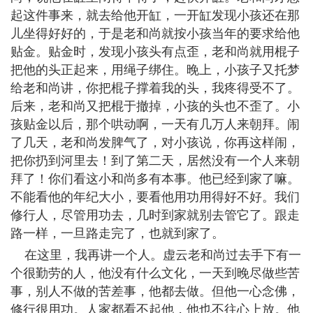
起这件事来，就去给他开缸，一开缸发现小孩还在那
儿坐得好好的，于是老和尚就按小孩当年的要求给他
贴金。贴金时，发现小孩头有点歪，老和尚就用棍子
把他的头正起来，用绳子绑住。晚上，小孩子又托梦
给老和尚讲，你把棍子撑着我的头，我疼得受不了。
后来，老和尚又把棍于撤掉，小孩的头也不歪了。小
孩贴金以后，那个哄动啊，一天有几万人来朝拜。闹
了几天，老和尚发脾气了，对小孩说，你再这样闹，
把你扔到河里去！到了第二天，居然没有一个人来朝
拜了！你们看这小和尚多有本事。他已经到家了嘛。
不能看他的年纪大小，要看他用功用得好不好。我们
修行人，尽管用功去，几时到家就别去管它了。跟走
路一样，一旦路走完了，也就到家了。
在这里，我再讲一个人。虚云老和尚过去手下有一
个很勤劳的人，他没有什么文化，一天到晚尽做些苦
事，别人不做的苦差事，他都去做。但他一心念佛，
修行很用功。人家都看不起他，他也不往心上放。他