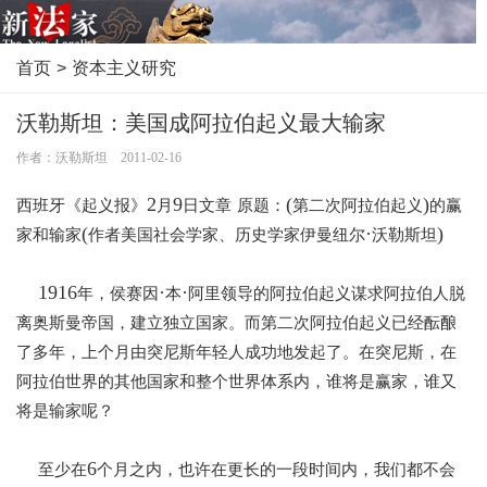
首页
>
资本主义研究
沃勒斯坦：美国成阿拉伯起义最大输家
作者：沃勒斯坦 2011-02-16
2
9
(
)
西班牙《起义报》
月
日
文章
原题：
第二次阿拉伯起义
的赢
(
·
)
家和输家
作者美国社会学家、历史学家伊曼纽尔
沃勒斯坦
1916
·
·
年，侯赛因
本
阿里领导的阿拉伯起义谋求阿拉伯人脱
离奥斯曼帝国，建立独立国家。而第二次阿拉伯起义已经酝酿
了多年，上个月由突尼斯年轻人成功地发起了。在突尼斯，在
阿拉伯世界的其他国家和整个世界体系内，谁将是赢家，谁又
将是输家呢？
6
至少在
个月之内，也许在更长的一段时间内，我们都不会