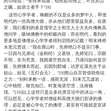
的功绩说：“安得承宿愿，锐然起而维之，不负灵山
之嘱，如居士者乎？”[8]
这些心学学者，唤醒的不仅是众多的梦中人，即使
明代的一些高僧大德，亦从他们那里获益良多。在唐
宋，我们看到的多是儒学之士和文人士大夫向佛教高
僧问学，吸纳佛教中的积极内容；而在明代，看到的
更多地是佛僧从心学学者得到启悟的记载！明末禅师
永觉元贤说：“我在廪山时，先师绝口不提宗门事。
一日因与兄弟论《金刚经》义甚快，先师笑曰，宗眼
不明，非为究竟。我闻著茫然自失。乃请问如何是宗
眼，先师拂衣而起。后因到郡城，访罗近溪先生于从
姑山，始见《五灯会元》。”[9]憨山自言曾借助焦竑
之力：“别时承教一语，感荷无涯，归来兀兀虚岩，
心中独照，敢负知己。时复海湛空澄，法身顿
现。”[10]以上这些只是众多此类言论中的冰山一角，
可以想见，心学学者对僧徒和高僧大德们宣讲的佛
理，必定是被心学化了的佛理，甚至有可能就是宣讲