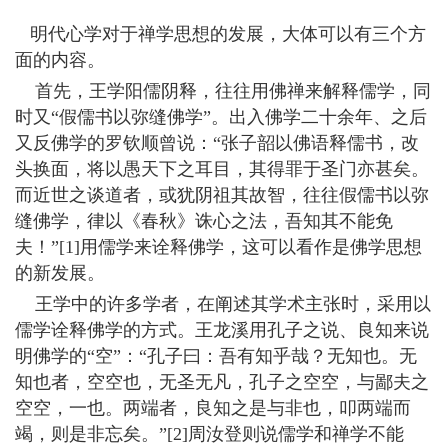
明代心学对于禅学思想的发展，大体可以有三个方
面的内容。
首先，王学阳儒阴释，往往用佛禅来解释儒学，同
时又“假儒书以弥缝佛学”。出入佛学二十余年、之后
又反佛学的罗钦顺曾说：“张子韶以佛语释儒书，改
头换面，将以愚天下之耳目，其得罪于圣门亦甚矣。
而近世之谈道者，或犹阴祖其故智，往往假儒书以弥
缝佛学，律以《春秋》诛心之法，吾知其不能免
夫！”[1]用儒学来诠释佛学，这可以看作是佛学思想
的新发展。
王学中的许多学者，在阐述其学术主张时，采用以
儒学诠释佛学的方式。王龙溪用孔子之说、良知来说
明佛学的“空”：“孔子曰：吾有知乎哉？无知也。无
知也者，空空也，无圣无凡，孔子之空空，与鄙夫之
空空，一也。两端者，良知之是与非也，叩两端而
竭，则是非忘矣。”[2]周汝登则说儒学和禅学不能