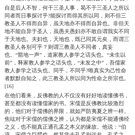
自是后人不智，何干三圣人事，曷不于三圣人之所以
同者而日事探讨乎?能探讨而得其所以同，则不但三
教圣人不得而自异，虽天地亦不得而自异也。非但天
地不能自异于圣人，虽愚夫愚妇亦不敢自谓我实不同
于天地也。夫妇也，天地也，既已同其元矣，而谓三
教圣人各别可乎？则谓三教圣人不同者，真妄
也。“豁地一声”，道家教人参学之话头也。“未生以
前”，释家教人参学之话头也，“未发之中”，吾儒家
教人参学之话头也。同乎，不同乎?唯真实为己性命
者默默自知之，此三教圣人所以同为性命之所宗也。
[16]
在他们看来，反佛教的人不仅没有好好地读懂佛书，
甚至都没有读懂儒家的书。宋儒是反佛教比较激烈
的，他们对于儒佛的界限，就如严防夷夏之辨一样。
焦竑对于宋儒的儒佛之辨，认为都是宋儒不能通佛经
之义，也不能真正通孔孟之本义的缘故。他说：“伯
淳，宋儒之巨擘也，然其学去孔孟则远矣。孔孟之