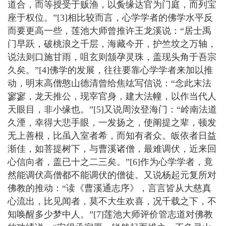
道合，而等授受于贩渔，以夤缘达官为门庭，而列宝
座于权位。”[3]相比较而言，心学学者的佛学水平反
而要更高一些，莲池大师曾推许王龙溪说：“居士禹
门早跃，破桃浪之千层，海藏今开，护竺坟之万轴，
说法则口施甘雨，咀玄则颔孕灵珠，盖现头角于吾宗
久矣。”[4]佛学的发展，往往要靠心学学者来加以推
动，明末高僧憨山德清曾给焦竑写信说：“念此末法
寥寥，龙天推公，现宰官身，建大法幢，以作当代人
天眼目，非小缘也。”[5]又说周汝登海门：“岭南法道
久湮，幸得大悲手眼，一发扬之，使阐提之辈，顿发
无上善根，比虽入室者希，而知有者众。皈依者日益
渐佳，如菩提树下，与曹溪诸僧，最难调伏，近来回
心信向者，盖已十之二三矣。”[6]作为心学学者，竟
然能调伏高僧都不能调伏的僧徒。又说杨起元复所对
佛教的推动：“读《曹溪通志序》，言言皆从大慈真
心流出，比见闻者，莫不大生欢喜，况千载之下，不
知唤醒多少梦中人。”[7]莲池大师评价管志道对佛教