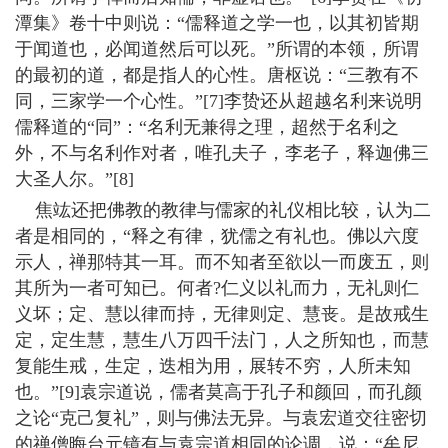
潭集》卷十中则说：“儒释道之学一也，以其初皆期
于闻道也，必闻道然后可以死。”所谓的本领，所谓
的最初的道，都是指人的心性。唐枢说：“三教有不
同，三家学一个心性。”[7]李贽还从超越名利来说明
儒释道的“同”：“名利无兼得之理，超然于名利之
外，不与名利作对者，唯孔夫子，李老子，释迦佛三
大圣人尔。”[8]
焦竑还把佛教的教律与儒家的礼仪相比较，认为二
者是相同的，“释之有律，犹儒之有礼也。佛以六度
示人，禅那特其一耳。而不知者至欲以一而废五，则
其所为一者可知已。何者?仁义以礼而力，无礼则仁
义坏；定、慧以律而持，无律则定、慧丧。是故戒生
定，定生慧，慧生八万四千法门，人之所知也，而慧
复能生戒，生定，迭相为用，展转不穷，人所未知
也。”[9]袁宗道说，儒者莫高于孔子和颜回，而孔颜
之论“克己复礼”，则与佛法无异。与袁宏道交往密切
的禅僧晦台元镜有与袁宗道相同的论调，说：“牟尼