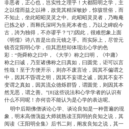
非恶者，正心也，岂实性之理乎！大都阳明之学，主
之以儒而益之以禅，故觉其精深敏妙，惊骇世俗，而
不知止，坐此昭昭灵灵之中。此昭昭灵灵者，乃晦庵
已拣之砂，而释氏深呵为生死本者也，乃以之睥睨今
古，誇为独得，不亦谬乎？”[7]因此，很难想象上面
《明儒》诗八首是出自元镜之手。而实际上，尽管元
镜否定阳明心学，但其思想却体现出心学的色
彩：“尧舜称之曰中，《大学》称之曰明，《中庸》
称之曰诚，乃至诸佛称之曰真如，曰圆觉，讵可以言
性哉！至于方便开示，则亦不废言诠，因其不偏谓之
中，因其不昏谓之明，因其不妄谓之诚，因其不妄不
变谓之真如，因其流众德烁群昏，谓圆觉，则因其本
然无恶，谓之善。”[8]这些说法和心学学者的认识有
什么不同呢！亦何尝不能认为是心学的表达呢。
明中后期佛僧谈论心学、谈论良知是一种普遍的现
象，明末高僧蕅益大师就熟读王阳明的良知之说，其
阅读《王阳明全集》后书二则，阐发良知之说，其一