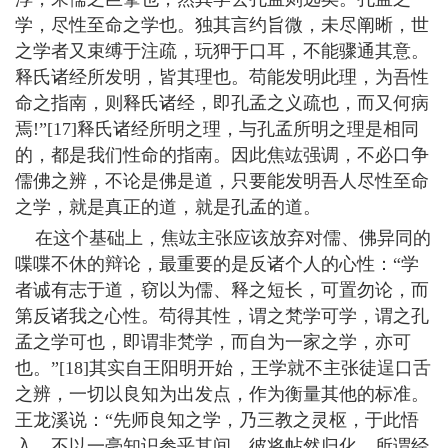
学，尽性至命之学也。独其言约旨微，未尽阐晰，世
之学者又束缚于注疏，玩狎于口耳，不能骤通其意。
释氏诸经所发明，皆其理也。苟能发明此理，为吾性
命之指南，则释氏诸经，即孔孟之义疏也，而又何病
焉!”[17]释氏诸经所明之理，与孔孟所明之理是相同
的，都是我们性命的指南。因此焦竑强调，不必口争
儒佛之辨，不论是佛是道，只要能发明吾人尽性至命
之学，就是真正的道，就是孔孟的道。
在这个基础上，焦竑主张应该放弃对儒、佛异同的
喋喋不休的辩论，最重要的是反诸个人的心性：“学
者诚有志于道，窃以为儒、释之短长，可置勿论，而
第反诸我之心性。苟得其性，谓之梵学可学，谓之孔
孟之学可也，即谓非梵学，而自为一家之学，亦可
也。”[18]其实自王阳明开始，王学就不主张徒逞口舌
之辨，一切以良知为出发点，作为衡量其他的标准。
王龙溪说：“先师良知之学，乃三教之灵枢，于此悟
入，不以一毫知识参乎其间，彼将帖然归化。所谓经