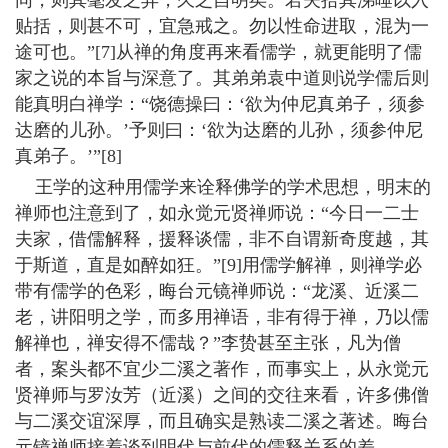
同，则其毫发之异，久之自明矣。若夫拾其涕唾以入
贴括，则甚不可，宜急戒之。勿以性命进取，混为一
途可也。”[7]从禅的角度再来看儒学，就更能明了儒
家之说的本旨与深意了。其弟弟袁中道则说学儒后则
能真明白禅学：“饶德操曰：‘欲为仲尼真弟子，须参
达磨的儿孙。’予则曰：‘欲为达磨的儿孙，须参仲尼
真弟子。’”[8]
王学的这种用儒学来诠释佛学的学术思想，明末的
禅师也注意到了，如永觉元贤禅师说：“今日一二士
夫家，借儒解释，援释谈儒，非不自谓新奇度越，其
于斯道，直是如醉如狂。”[9]用儒学解禅，则禅学必
带有儒学的色彩，晦台元镜禅师说：“龙溪、近溪二
老，讲阳明之学，而多用禅语，非有得于禅，乃以儒
解禅也，禅安得不儒哉？”李贽甚至主张，凡为僧
者，案头都不宜少二溪之著作，而事实上，从永觉元
贤禅师与罗汝芳（近溪）之间的交往来看，许多佛僧
与二溪交谊深厚，而且确实是熟读二溪之著述。晦台
元镜禅师接着谈到明代与前代的儒释关系的差