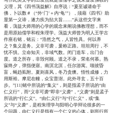
写作此类文字的出发点就是借儒学之说来显发佛教的
义理，其《四书蕅益解》自序说：“爰至诚请命于
佛，卜以数＃（“外‘门’＋内‘龟’”），须藉《四书》助
显第一义谛，遂力疾为拈大旨……”从这些文字来
看，蕅益大师用的心学的观念来阐说佛教理想，而不
是用原始儒学和程朱理学。蕅益大师曾为明人王学古
作座右铭，铭云：“浩然之气，人皆性具。何以养
之？集义是务。义非可袭，爰称正路。坦坦周行，不
忧不惧。立命知天，非域气数。闭门造车，出门合
度。道之所存，非毁何顾。道之不录，荣名何慕。熟
寐终夕，弹指便寤。南溟北溟，任尔游寓。嗤彼昏
盲，蝇趋虱附。夏则喜风，冬乃贪燠。悟性成修，力
用斯裕。摩尼在幢，众宝普澍。此外寻玄，五十百
步。”[11]铭中所说的“集义”，则是指孟子所说的“由
仁义行”，而“义非可袭”即非“义袭”，“义袭”则是孟子
所说的“行仁义”。“由仁义行”与“行仁义”，或“集
义”与“义袭”，是程朱理学与阳明心学辩论很多的一
个问题，由仁义行是指有一个仁义的心体，则所行所