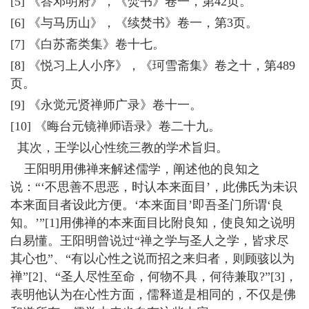
[5] 《答邓明府》，《焚书》卷一，第42页。
[6] 《与马历山》，《续焚书》卷一，第3页。
[7] 《白苏斋类集》卷十七。
[8] 《悦习上人小序》，《珂雪斋集》卷之十，第489
页。
[9] 《永觉元贤禅师广录》卷十一。
[10] 《晦台元镜禅师语录》卷二十九。
其次，王学以心性统三教的学术旨归。
王阳明用佛禅来解述儒学，阐述他的良知之
说：“‘不思善不思恶，时认本来面目’，此佛氏为未识
本来面目者设此方便。‘本来面目’即吾圣门所谓‘良
知。’”[1]用佛禅的本来面目比附良知，使良知之说明
白易懂。王阳明曾说过“禅之学与圣人之学，皆求尽
其心也”、“有以心性之说而招之来归者，则顾骇以为
禅”[2]、“圣人尽性至命，何物不具，何待兼取?”[3]，
表明他认为在心性方面，儒释道是相同的，不仅是佛