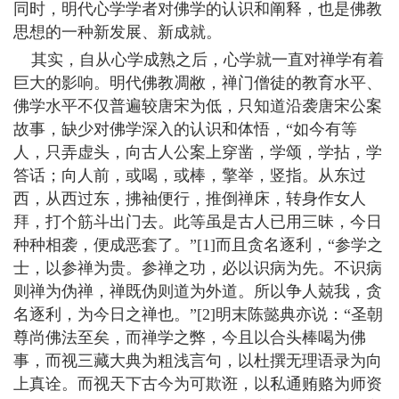
同时，明代心学学者对佛学的认识和阐释，也是佛教
思想的一种新发展、新成就。
其实，自从心学成熟之后，心学就一直对禅学有着
巨大的影响。明代佛教凋敝，禅门僧徒的教育水平、
佛学水平不仅普遍较唐宋为低，只知道沿袭唐宋公案
故事，缺少对佛学深入的认识和体悟，“如今有等
人，只弄虚头，向古人公案上穿凿，学颂，学拈，学
答话；向人前，或喝，或棒，擎举，竖指。从东过
西，从西过东，拂袖便行，推倒禅床，转身作女人
拜，打个筋斗出门去。此等虽是古人已用三昧，今日
种种相袭，便成恶套了。”[1]而且贪名逐利，“参学之
士，以参禅为贵。参禅之功，必以识病为先。不识病
则禅为伪禅，禅既伪则道为外道。所以争人兢我，贪
名逐利，为今日之禅也。”[2]明末陈懿典亦说：“圣朝
尊尚佛法至矣，而禅学之弊，今且以合头棒喝为佛
事，而视三藏大典为粗浅言句，以杜撰无理语录为向
上真诠。而视天下古今为可欺诳，以私通贿赂为师资