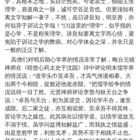
学，其根本之地，实自茫然矣。今老居士，独能主张
理学，肩道南之一脉，诚可空谷足音也。但更须知有
离文字知解一著子，不然，虽日讲良知，明至善，亦
何似异于训诂之学哉！”[3]这里的“理学”，似乎指的
是心学，不是程朱理学。讲良知要离文字而心悟，避
免陷于训诂之学的弊病。对心学体会之深，并非只是
一般的泛泛了解。
高僧们对明后期心学界的情况非常了解，晦台元镜
禅师在《晤曾心药太史于沈园》诗中评论明末儒学界
的情况说：“道学头巾笑卓吾，才高气侠谩相摹。大
虫两个今相咬，捉败还他老赤鬍。”把儒学纷争的情
况说得一目了然。元贤禅师评论李贽与耿天台之争
说：“卓吾与天台，初为莫逆交，因论学不合，遂至
成隙。后二家之徒，亦互相诋訾。至卓吾不得其终，
皆论学为之媒也。此其病在以情学道。以情学道故无
不溺于情。虽学问益博知解益广，而我执之情益盛，
由是坚愈甲胄，利愈戈矛，其势不至于相残不止也。