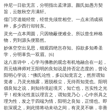
仲尼一日欲无言，分明指出孟津源。颜氏如愚方契
旨，云散秋空月满轩。
儒门尽道能经世，经世先须世相空。一点未消成祸
种，多少西行却转东。
灵光一点本周圆，只因物蔽便难全。所以曾生种格
物，穷到源头便豁然。
妙体空空出见思，细观四绝岂存知。拟欲多知希圣
学，分明辜负一双眉。[6]
这八首诗中，心学与佛教的观念有机地融合在一起，
而元镜禅师对王阳明的良知说是持否定态度的，曾论
阳明心学说：“佛氏论性，多以知觉言之，然所谓知
觉者，乃灵光独露，迥脱根尘，无待而知觉也。阳明
倡良知之说，则知待境起境灭，知亡也，岂实性之光
乎！程朱论性直以理言之，谓知觉乃心，心中所具之
理为性，发之于四端为情，阳明之良知，正情也。即
欲深观之，则此情将动未动之间，有灵灵不昧，非善