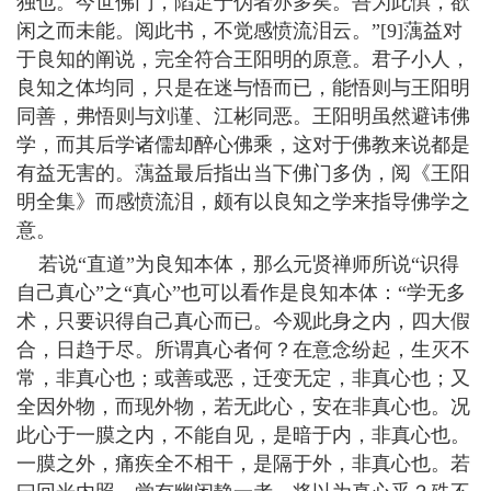
独也。今世佛门，陷足于伪者亦多矣。吾为此惧，欲
闲之而未能。阅此书，不觉感愤流泪云。”[9]蕅益对
于良知的阐说，完全符合王阳明的原意。君子小人，
良知之体均同，只是在迷与悟而已，能悟则与王阳明
同善，弗悟则与刘谨、江彬同恶。王阳明虽然避讳佛
学，而其后学诸儒却醉心佛乘，这对于佛教来说都是
有益无害的。蕅益最后指出当下佛门多伪，阅《王阳
明全集》而感愤流泪，颇有以良知之学来指导佛学之
意。
若说“直道”为良知本体，那么元贤禅师所说“识得
自己真心”之“真心”也可以看作是良知本体：“学无多
术，只要识得自己真心而已。今观此身之内，四大假
合，日趋于尽。所谓真心者何？在意念纷起，生灭不
常，非真心也；或善或恶，迁变无定，非真心也；又
全因外物，而现外物，若无此心，安在非真心也。况
此心于一膜之内，不能自见，是暗于内，非真心也。
一膜之外，痛疾全不相干，是隔于外，非真心也。若