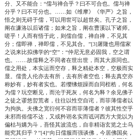
分、又不能合：“儒与禅合乎？曰不可合也。儒与禅
分乎？曰不可分也。……如《维摩》《华严》之旨，
悟之则无碍于儒，可以用世可以超世矣。孔子之旨，
阐在濂洛以后诸儒；如来之旨，阐在曹溪以下诸师。
嗟乎！人而有悟于此，则儒自儒，禅自禅，不见其
分；儒即禅，禅即儒，不见其合。”[3]屠隆也用儒家
之说来比拟佛学的“空”：“仲尼无意必固我，空之谓
也。……故儒释之不同者在世出世，而其大原同也。
儒之用处，本实运而空存，释之精处本空，空极而实
显。儒贵人伦亦去有所，去有所者空也；释去真空亦
称妙有，妙有者实也。若缨绋烦躁而自同桎梏，何名
为儒？玩空断见，而沦于死灰，何名为释？余见佛子
之徒之谬悠曶荒者，往往以性空自诧，而菲薄儒者以
为拘执。夫佛之宽衍何不容而菲薄儒者？彼其性空乎
未邪而俗儒不达，又或矜诩名实而诋诃西方大觉以为
偏枯与媾为斗，吾怪其波流也，自非精诣玄览之士乌
能究其归乎？”[4]“向日儒服而强谈佛，今居佛国矣，