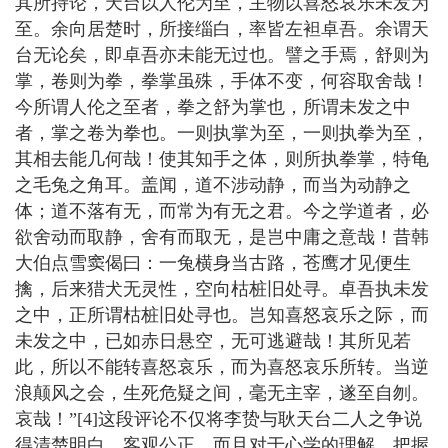
其所持论，天台以人伦为至，主物以喜怒哀乐未发为
至。余向居楚时，所接缁白，率皆左袒卓吾。余谓天
台无论矣，即卓吾亦未能无过也。譬之手焉，舒则为
掌，卷则为拳，拳掌虽殊，手体不变，何容取舍哉！
今所谓人伦之至者，拳之舒为掌也，所谓未发之中
者，掌之卷为拳也。一则执掌为至，一则执拳为至，
其相去能几何哉！使其知手之体，则所执拳掌，特龟
之毛兔之角耳。盖闻，道不涉动静，而当为动静之
体；道不落有无，而常为有无之君。今之学道者，必
欲舍动而取静，舍有而取无，是岂中庸之意哉！昔韩
大伯点雪窦偈曰：一兔横身当古路，苍鹰才见便生
擒，后来猎犬无灵性，空向枯桩旧处寻。卓吾执未发
之中，正所谓枯桩旧处寻也。岂知喜怒哀乐之际，而
未发之中，已如赤日悬空，无可逃避哉！其所见若
此，所以不能转喜怒哀乐，而为喜怒哀乐所转。当逆
浪颠风之会，生死危疑之间，毫无主宰，遂至自刎。
哀哉！”[4]这段评论不仅将李贽与耿天台二人之争说
得清楚明白、客观公正，而且对于心学的理解、把握