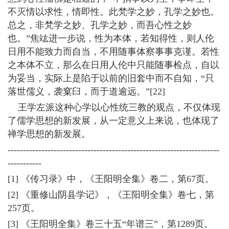
不灭情以求性，情即性。此梵学之妙，孔学之妙也。
总之，非梵学之妙、孔学之妙，而吾心性之妙
也。”焦竑进一步说，性为本体，若知得性，则人伦
日用不能致力而自当，不用随事体察事事克谨。若性
之本体不立，那么在日用人伦中只能随事检点，自以
为妥当，实际上是陷于以前的旧套中而不自知，“只
落世儒义，袭窠臼，而于道逾远。”[22]
王学左派这种心学以心性统三教的观点，不仅体现
了儒学思想的新发展，从一定意义上来说，也体现了
禅学思想的新发展。
---------------------------------------------------------------------
-----------
[1] 《传习录》中，《王阳明全集》卷二，第67页。
[2] 《重修山阴县学记》，《王阳明全集》卷七，第
257页。
[3] 《王阳明全集》卷三十五“年谱三”，第1289页。