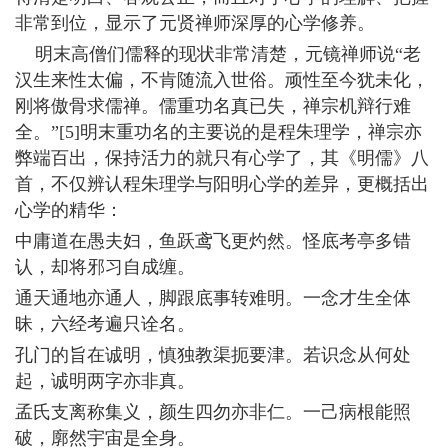
非常到位，显示了元贤禅师深厚的心学修养。
明末高僧们儒释的现状非常清楚，元镜禅师说“老
汉生来性太偏，不肯随流入世俗。顽性至今犹未化，
刚将傲骨求儒禅。儒重功名真已失，禅宗机辩行难
全。”[5]明末重功名的主要说的是程朱理学，禅宗亦
弊端百出，保持活力的就只有心学了，其《明儒》八
首，不仅辨认程朱理学与阳明心学的差异，更概括出
心学的精华：
中庸道在愚夫妇，鱼跃鸢飞更灼然。怪底考亭多错
认，却将邪习自成缠。
通天通地亦通人，脚跟底事转难明。一念才生全体
昧，六经考遍只诠名。
孔门的旨在诚明，慎独教渠扼要津。若识念从何处
起，诚明两字亦非真。
孟氏支离称集义，颜生四勿亦非仁。一己病根能照
破，廓然宇宙是全身。