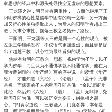
家思想的经典中和源头处寻找空无虚寂的思想要素。
王龙溪之说，明显带有两重性，一方面他继承了王
阳明佛禅的心性是儒学中固有的精一之学，另一方面
却又把心性单独提取出来，为后来的阳明学者超出三
教，只求心求性、摆落三教之名拓开了路径。
王阳明、王龙溪等人三教是同一个心性的观点，被
左派王学继续发挥，不仅语气更加激烈，而且更是提
出了超越三教，以心性为最终旨归的观点。
焦竑有鲜明的三教合一思想，视佛学为圣学，以圣
学为佛学，而且认为不通佛学就不能通儒学。他在为
瞿汝夔刻印的《华严经》写的序中说，能读懂《华严
经》，才能知道《六经》、《论语》、《孟子》无非
是禅，而儒家的圣人尧舜周孔即是佛，“余以谓能读
此经，然后知《六经》、《语》、《孟》无非禅，尧
舜周孔即为佛，可以破沉空之妄见，纠执相之谬
心。”[5]袁宗道说：“三教圣人，门庭各异，本领是
同。所谓学禅而后知儒，非虚语也。”[6]李贽在《初