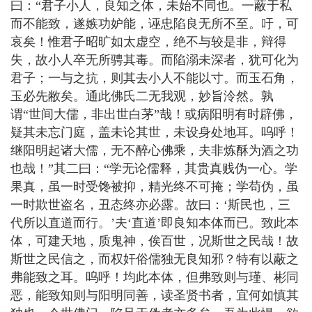
曰：“君子小人，良知之体，未始不同也。一蔽于私
而不能致，遂嫉功妒能，诬忠陷良无所不至。吁，可
哀矣！惟君子昭旷如太虚空，绝不与较是非，辩得
失，故小人卒无所骋其毒。而陷溺未深者，犹可化为
君子；一与之抗，则其去小人不能以寸。而玉石角，
玉必先敝矣。通此佛氏二无我观，妙旨泠然。孰
谓“世间大儒，非出世白茅”哉！或病阳明有时辟佛，
疑其未忘门庭，盖未论其世，未设身处地耳。呜呼！
继阳明起诸大儒，无不醉心佛乘，夫非炼酥为酒之功
也哉！”其二曰：“学无论儒释，其贵真贱伪一心。学
果真，虽一时受馋被抑，精光终不可掩；学苟伪，虽
一时欺世盗名，丑态终亦必露。故曰：‘斯民也，三
代所以直道而行。’夫‘直道’即良知本体而已。致此本
体，可建天地，质鬼神，俟百世，况斯世之民哉！故
斯世之民信之，而权奸俗儒独无良知邪？特有以蔽之
弗能致之耳。呜呼！均此本体，但弗致则与瑾、彬同
恶，能致知则与阳明同善，读圣贤书者，宜何如慎其