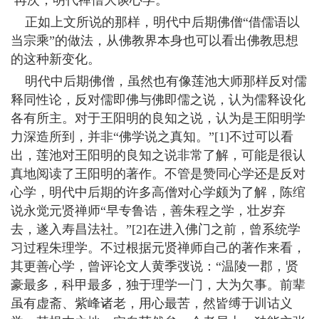
再次，明代禅僧大谈心学。
正如上文所说的那样，明代中后期佛僧“借儒语以
当宗乘”的做法，从佛教界本身也可以看出佛教思想
的这种新变化。
明代中后期佛僧，虽然也有像莲池大师那样反对儒
释同性论，反对儒即佛与佛即儒之说，认为儒释设化
各有所主。对于王阳明的良知之说，认为是王阳明学
力深造所到，并非“佛学说之真知。”[1]不过可以看
出，莲池对王阳明的良知之说非常了解，可能是很认
真地阅读了王阳明的著作。不管是赞同心学还是反对
心学，明代中后期的许多高僧对心学颇为了解，陈绾
说永觉元贤禅师“早专鲁诰，善朱程之学，壮岁弃
去，遂入寿昌法社。”[2]在进入佛门之前，曾系统学
习过程朱理学。不过根据元贤禅师自己的著作来看，
其更善心学，曾评论文人黄季弢说：“温陵一郡，贤
豪最多，科甲最多，独于理学一门，大为欠事。前辈
虽有虚斋、紫峰诸老，用心最苦，然皆缚于训诂义