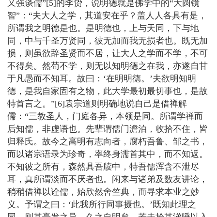
又强谈儒”[5]的李贽，说明德就是佛学中的“大圆镜
智”：“夫大人之学，其道安在乎？盖人人各具有是，
所谓我之明德是也。是明德也，上与天同，下与地
同，中与千圣万贤同，彼无加而我无损者也。既无加
损，则虽欲辞圣贤而不居，让大人之学而不学，不可
不得矣。然苟不学，则无以知明德之在我，亦遂自甘
于凡愚而不知耳。故曰：‘在明明德。’夫欲明知明
德，是我自家固有之物，此大学最初最切事也，是故
特首言之。”[6]袁宗道则明确地说自己是借禅解
儒：“三教圣人，门庭各异，本领是同。所谓学禅而
后知儒，非虚语也。先辈谓儒门澹泊，收拾不住，皆
归释氏。故今之高明有志向者，腐朽吾鲁、邹之书，
而以诸宗语录为珍奇，率终身濡首其中，而不知返。
不知彼之所有，森然具吾牍中，特吾儒浑含不泄尽
耳，真所谓淡而不厌者也。闲来与诸弟及数友讲论，
稍稍借禅以诠儒，始欣然舍竺典，而寻求本业之妙
义。予谓之曰：‘此我所行同事摄也。’既知此理之