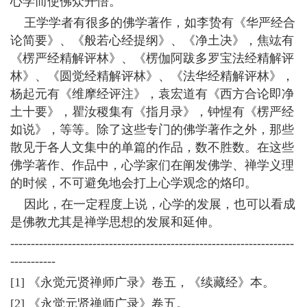
心学而使佛众开悟。
王学学者有很多的佛学著作，如李贽有《华严经合
论简要》、《般若心经提纲》、《净土决》，焦竑有
《楞严经精解评林》、《楞伽阿跋多罗宝法经精解评
林》、《圆觉经精解评林》、《法华经精解评林》，
杨起元有《维摩经评注》，袁宏道有《西方合论即净
土十要》，瞿汝稷集有《指月录》，钟惺有《楞严经
如说》，等等。除了这些专门的佛学著作之外，那些
散见于各人文集中的单篇的作品，数不胜数。在这些
佛学著作、作品中，心学家们在阐发佛学、禅学义理
的时候，不可避免地会打上心学观念的烙印。
因此，在一定程度上说，心学的发展，也可以看成
是佛教尤其是禅学思想的发展和延伸。
---------------------------------------------------------------------
-----------
[1] 《永觉元贤禅师广录》卷五，《续藏经》本。
[2] 《永觉元贤禅师广录》卷五。