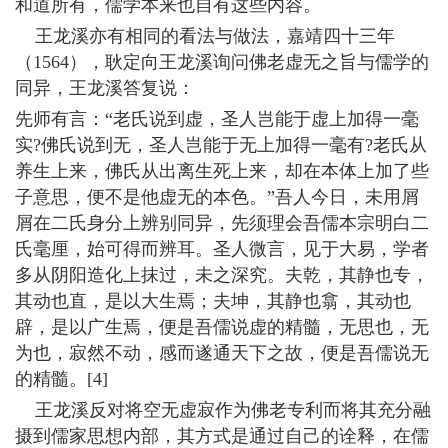
和道所有，儒学本来也自有这些内容。
王龙溪亦有相同的看法与做法，嘉靖四十三年
（1564），耿定向王龙溪询问佛老虚无之旨与儒学的
同异，王龙溪答复说：
先师有言：“老氏说到虚，圣人岂能于虚上加得一毫
实?佛氏说到无，圣人岂能于无上加得一毫有?老氏从
养生上来，佛氏从出离生死上来，却在本体上加了些
子意思，便不是他虚无的本色。”吾人今日，未用屑
屑在二氏身分上辨别同异，先须理会吾儒本宗明白二
氏毫厘，始可得而辨耳。圣人微言，见于大易，学者
多从阴阳造化上抹过，未之深究。夫乾，其静也专，
其动也直，是以大生焉；夫坤，其静也翕，其动也
辟，是以广生焉，便是吾儒说虚的精髓，无思也，无
为也，寂然不动，感而遂通天下之故，便是吾儒说无
的精髓。[4]
王龙溪反对将空无虚寂作为佛老专利而将其充分融
摄到儒家思想内部，其方式是通过自己的诠释，在儒