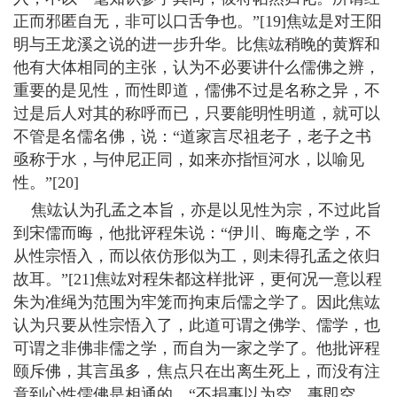
正而邪匿自无，非可以口舌争也。”[19]焦竑是对王阳
明与王龙溪之说的进一步升华。比焦竑稍晚的黄辉和
他有大体相同的主张，认为不必要讲什么儒佛之辨，
重要的是见性，而性即道，儒佛不过是名称之异，不
过是后人对其的称呼而已，只要能明性明道，就可以
不管是名儒名佛，说：“道家言尽祖老子，老子之书
亟称于水，与仲尼正同，如来亦指恒河水，以喻见
性。”[20]
焦竑认为孔孟之本旨，亦是以见性为宗，不过此旨
到宋儒而晦，他批评程朱说：“伊川、晦庵之学，不
从性宗悟入，而以依仿形似为工，则未得孔孟之依归
故耳。”[21]焦竑对程朱都这样批评，更何况一意以程
朱为准绳为范围为牢笼而拘束后儒之学了。因此焦竑
认为只要从性宗悟入了，此道可谓之佛学、儒学，也
可谓之非佛非儒之学，而自为一家之学了。他批评程
颐斥佛，其言虽多，焦点只在出离生死上，而没有注
意到心性儒佛是相通的，“不捐事以为空，事即空，