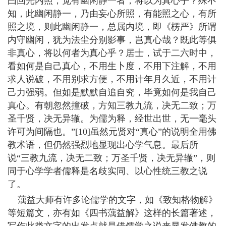
曰回光内照，觉有幽闲静一者，将以为真心乎？殊不
知，此幽闲静一，乃由妄心所照，有能照之心，有所
照之境，则此幽闲静一，总属内境，即《楞严》所谓
内守幽闲，犹为法尘分别影事，岂真心哉？既此等俱
非真心，将以何者为真心乎？居士，试于二六时中，
看如何是自己真心，不用生卜度，不用下注解，不用
求人说破，不用别求方便，不用计年月久近，不用计
己力强弱。但如是默默自追自究，毕竟如何是我自己
真心。有朝忽然撞破，方知三教九流，决无二致；万
圣千贤，决无异辙。为儒为释，经世出世，无一毫头
许可为间隔也。”[10]虽然元贤对“真心”的说明全用佛
教术语，但仍然强烈地显现出心学气息。最后所
说“三教九流，决无二致；万圣千贤，决无异辙”，则
同于心学学者儒释是名歧实同、以心性统三教之说
了。
蕅益大师有许多论儒学的文字，如《致知格物解》
等短篇文，亦有如《四书蕅益解》这样的长篇著述，