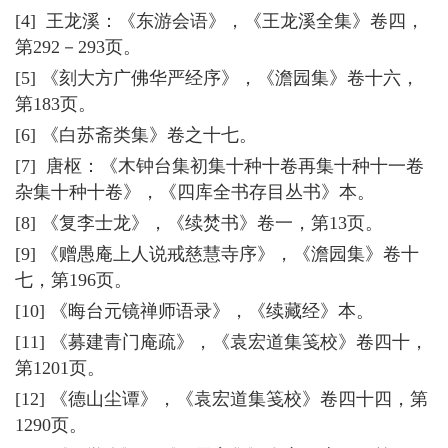
[4] 王龙溪：《东游会语》，《王龙溪全集》卷四，
第292－293页。
[5] 《刻大方广佛华严经序》，《澹园集》卷十六，
第183页。
[6] 《白苏斋类集》卷之十七。
[7] 唐枢：《木钟台集初集十种十卷再集十种十一卷
杂集十种十卷》，《四库全书存目丛书》本。
[8] 《复李士龙》，《续焚书》卷一，第13页。
[9] 《赠愚庵上人说戒慈慧寺序》，《澹园集》卷十
七，第196页。
[10] 《晦台元镜禅师语录》，《续藏经》本。
[11] 《募建青门庵疏》，《袁宏道集笺校》卷四十，
第1201页。
[12] 《德山尘谭》，《袁宏道集笺校》卷四十四，第
1290页。