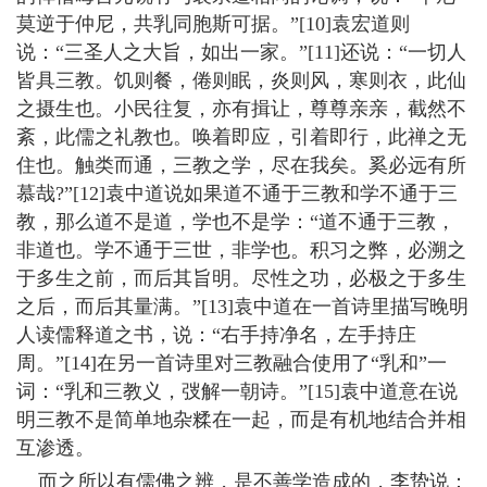
莫逆于仲尼，共乳同胞斯可据。”[10]袁宏道则
说：“三圣人之大旨，如出一家。”[11]还说：“一切人
皆具三教。饥则餐，倦则眠，炎则风，寒则衣，此仙
之摄生也。小民往复，亦有揖让，尊尊亲亲，截然不
紊，此儒之礼教也。唤着即应，引着即行，此禅之无
住也。触类而通，三教之学，尽在我矣。奚必远有所
慕哉?”[12]袁中道说如果道不通于三教和学不通于三
教，那么道不是道，学也不是学：“道不通于三教，
非道也。学不通于三世，非学也。积习之弊，必溯之
于多生之前，而后其旨明。尽性之功，必极之于多生
之后，而后其量满。”[13]袁中道在一首诗里描写晚明
人读儒释道之书，说：“右手持净名，左手持庄
周。”[14]在另一首诗里对三教融合使用了“乳和”一
词：“乳和三教义，弢解一朝诗。”[15]袁中道意在说
明三教不是简单地杂糅在一起，而是有机地结合并相
互渗透。
而之所以有儒佛之辨，是不善学造成的，李贽说：