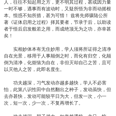
人，往往不知起用之方，更不明其过程，甚或因力量
一时不够，遇事而有波动时，又疑所悟为非而动摇根
本。惶惑不知所措，甚为可惜！ 兹将先师骧陆公所
著《证体启用之过程》择其要者，节录于后，以助读
者于悟后启发般若之用，而成绝顶无为之功，亦幸甚
矣！
实相妙体本有无住妙用，学人须将所证得之清净
自在光景，移用于人事颠倒之时，而化有归空，化颠
倒为清净，化烦恼为自在，非但灭却自己之苦，且可
以灭他人之苦，此即名度生。
功夫越深，习气发动亦越多越快，学人不必害
怕，此第八识性田中自然翻出之种子，发动虽快，但
去亦甚快，发动可能较平日为大，但发一次，小一
次，短一次，少一次，不复再增长了。