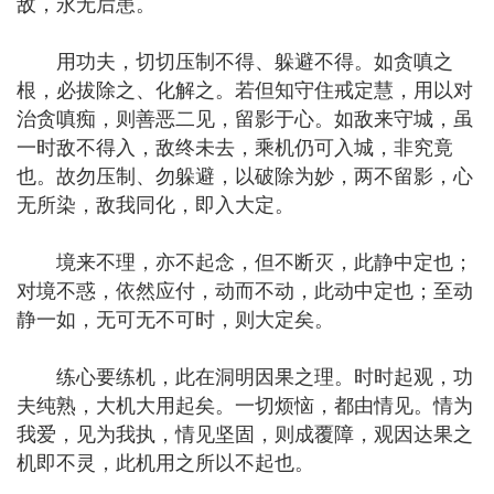
敌，永无后患。
用功夫，切切压制不得、躲避不得。如贪嗔之
根，必拔除之、化解之。若但知守住戒定慧，用以对
治贪嗔痴，则善恶二见，留影于心。如敌来守城，虽
一时敌不得入，敌终未去，乘机仍可入城，非究竟
也。故勿压制、勿躲避，以破除为妙，两不留影，心
无所染，敌我同化，即入大定。
境来不理，亦不起念，但不断灭，此静中定也；
对境不惑，依然应付，动而不动，此动中定也；至动
静一如，无可无不可时，则大定矣。
练心要练机，此在洞明因果之理。时时起观，功
夫纯熟，大机大用起矣。一切烦恼，都由情见。情为
我爱，见为我执，情见坚固，则成覆障，观因达果之
机即不灵，此机用之所以不起也。