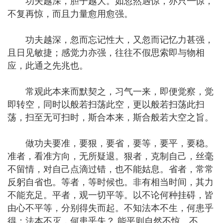
功夫越深，胆子越大。如忽然遇惊，亦只一惊，
不复再惊，而且力量愈用愈强。
功夫越深，忽而忘记性大，又忽而记忆力甚强，
且日见敏捷；感觉力亦强，往往不假思索即与物相
应，此通之先兆也。
常观此本来而默契之，习气一来，即便觉察，觉
即转空，同时以般若扫荡此空，更以般若扫荡此扫
荡，扫至无可扫时，斯合本来，斯合般若大空之旨。
做功夫要准，要狠，要省，要等，要平，要稳。
准者，看准方向，无所疑退。狠者，克制自己，丝毫
不留情，对自己点滴过错，也不能姑息。省者，常常
反躬自省也。等者，等时候也。非有相当时间，其力
不能充足。平者，观一切平等。以不论何种挂碍，皆
由心不平等，分别得失而起。不知法本不生，何患乎
得；法本不灭，何患乎失？ 能平则自然不惊、不