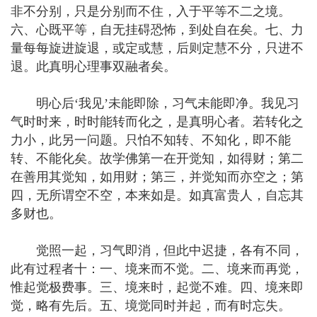
非不分别，只是分别而不住，入于平等不二之境。
六、心既平等，自无挂碍恐怖，到处自在矣。七、力
量每每旋进旋退，或定或慧，后则定慧不分，只进不
退。此真明心理事双融者矣。
明心后‘我见’未能即除，习气未能即净。我见习
气时时来，时时能转而化之，是真明心者。若转化之
力小，此另一问题。只怕不知转、不知化，即不能
转、不能化矣。故学佛第一在开觉知，如得财；第二
在善用其觉知，如用财；第三，并觉知而亦空之；第
四，无所谓空不空，本来如是。如真富贵人，自忘其
多财也。
觉照一起，习气即消，但此中迟捷，各有不同，
此有过程者十：一、境来而不觉。二、境来而再觉，
惟起觉极费事。三、境来时，起觉不难。四、境来即
觉，略有先后。五、境觉同时并起，而有时忘失。