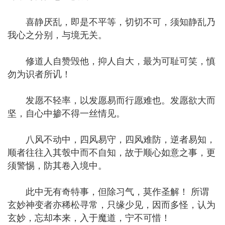
喜静厌乱，即是不平等，切切不可，须知静乱乃
我心之分别，与境无关。
修道人自赞毁他，抑人自大，最为可耻可笑，慎
勿为识者所讥！
发愿不轻率，以发愿易而行愿难也。发愿欲大而
坚，自心中掺不得一丝情见。
八风不动中，四风易守，四风难防，逆者易知，
顺者往往入其彀中而不自知，故于顺心如意之事，更
须警惕，防其卷入境中。
此中无有奇特事，但除习气，莫作圣解！ 所谓
玄妙神变者亦稀松寻常，只缘少见，因而多怪，认为
玄妙，忘却本来，入于魔道，宁不可惜！