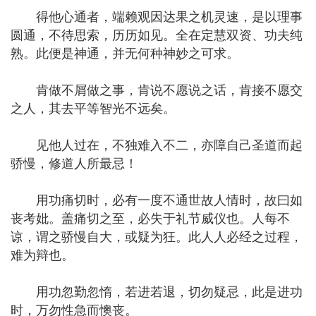
得他心通者，端赖观因达果之机灵速，是以理事
圆通，不待思索，历历如见。全在定慧双资、功夫纯
熟。此便是神通，并无何种神妙之可求。
肯做不屑做之事，肯说不愿说之话，肯接不愿交
之人，其去平等智光不远矣。
见他人过在，不独难入不二，亦障自己圣道而起
骄慢，修道人所最忌！
用功痛切时，必有一度不通世故人情时，故曰如
丧考妣。盖痛切之至，必失于礼节威仪也。人每不
谅，谓之骄慢自大，或疑为狂。此人人必经之过程，
难为辩也。
用功忽勤忽惰，若进若退，切勿疑忌，此是进功
时，万勿性急而懊丧。