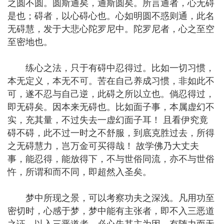
之圆不圆。圆斯通矣，通斯圆矣。所言通者，心无碍
是也；碍者，以心碍心也。心如明圆不惑则通，此名
无碍慧，发于大悲心陀罗尼中。陀罗尼者，心之至空
至密地也。
练心之法，只于有碍中忍得过。比如一切习惯，
本无定义，本无不可。苦在自己养成习惯，非如此不
可，遂不忍与自己逆，此碍之所以立也。倘忍得过，
即无碍矣。因本来无碍也。比如面子事，本属虚幻不
实，充其量，不过失去一虚幻面子耳！ 且看伊究竟
碍不碍，此不过一时之不舒服，到底克胜过去，所得
之无碍慧力，岂万金可买得哉！ 故学佛乃大丈夫
事，能忍得，能放得下，不与世俗同流，亦不与世俗
忤，所谓和而不同，即超然入圣矣。
梦中所现之景，可以考察功夫之深浅。凡用功至
密切时，心感于梦，梦中能有主张者，即不入三恶道