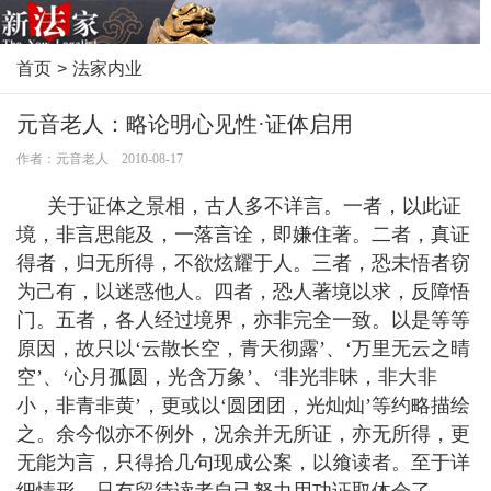
首页
>
法家内业
元音老人：略论明心见性·证体启用
作者：元音老人 2010-08-17
关于证体之景相，古人多不详言。一者，以此证
境，非言思能及，一落言诠，即嫌住著。二者，真证
得者，归无所得，不欲炫耀于人。三者，恐未悟者窃
为己有，以迷惑他人。四者，恐人著境以求，反障悟
门。五者，各人经过境界，亦非完全一致。以是等等
原因，故只以‘云散长空，青天彻露’、‘万里无云之晴
空’、‘心月孤圆，光含万象’、‘非光非昧，非大非
小，非青非黄’，更或以‘圆团团，光灿灿’等约略描绘
之。余今似亦不例外，况余并无所证，亦无所得，更
无能为言，只得拾几句现成公案，以飨读者。至于详