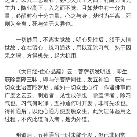
之证。以入三恶道者，必心失其主为因，有随力而无
主力，随业高下，入之而不觉。且如梦中有一分力
量，必醒时有十分力量。心之与身，梦时为半离，死
则为全离，死与梦无大异也。
一切妙用，不离世觉故，明心见性后，须于人情
世故，在在留心，练习通达，用以互除习气。熟于因
果之理，方得机先，起大机用。
《大日经·住心品疏》云：菩萨初发明道，即生
获除盖障三昧，即与佛菩萨同住，发五神通，获知一
切众生语言陀罗尼，能知一切众生心行，作诸佛事而
广度之云云。明道者，见性成佛也，除盖障者，除习
气也。习气何时净，五神通何时开发，非可先求也。
得神通后，以他心通方便度脱众生。此为证体起用之
过程，不依此道而入者，是为外道。
明道后，五神通虽一时未能全发，但已非同常