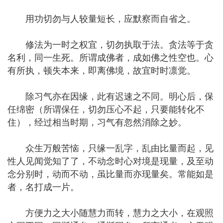
用功切勿与人较量短长，应默察而自省之。
修法为一时之权宜，切勿执取于法。贪法等于贪
名利，同一生死。所谓成佛者，成如佛之性空也。心
有所执，顿失本来，即离佛境，故宜时时凛觉。
除习气亦在因缘，此有迟速之不同。明心后，保
任绵密（所谓保任，切勿压心不起，只要能转化不
住），经过相当时期，习气有忽然消除之妙。
众生万般苦恼，只缘一乱字，乱由比量而起，见
性人见闻觉知了了，不动念时心对境是现量，及至动
念分别时，动而不动，虽比量而亦现量矣。常能如是
者，名打成一片。
方便力之大小随慧力而转，慧力之大小，在观照