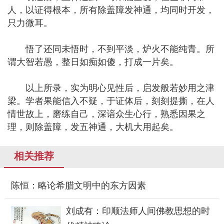
人，以证得根本，所有除盖障发神通，均同时开发，
只力微耳。
悟了还同未悟时，不到平淡，炉火不能纯青。所
谓大智若愚，整日如痴如傻，打成一片矣。
以上所录，实为明心见性后，启发般若妙用之津
梁。学者果能信入不疑，于证体后，刻刻提撕，在人
情世故上，磨练自己，深谙众生心行，熟悉因果之
理，则除盖障，发五神通，大机大用起矣。
相关推荐
陈恒：略论希腊文明中的东方因素
刘成有：印顺法师人间佛教思想的时