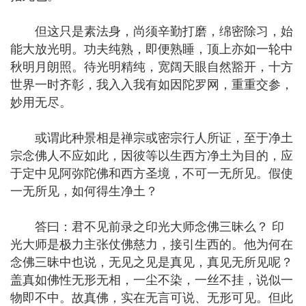
但这只是素法身，尚须辛勤打磨，绵密除习，始
能大放光明。功夫纯熟，即便熟睡，顶上亦如一轮中
秋明月朗照。待光明精纯，宽阔天眼自然豁开，十方
世界一时齐彰，我入入我有如因陀罗网，重重交参，
妙用无尽。
或谓此种景相是禅宗或密宗行人所证，至于净土
宗念佛人不应如此，因彼等以生西方净土为目的，应
于定中见阿弥陀佛和西方圣境，不可一无所见。假使
一无所见，如何得生净土？
答曰：君不见前录之印光大师念佛三昧么？ 印
光大师是极力主张仗佛慈力，接引生西的。他为何在
念佛三昧中也说，无见之见是真见，真见无所见呢？
盖真如佛性无形无相，一尘不染，一丝不挂，说似一
物即不中。故真佛，实在无言可说、无形可见。但此