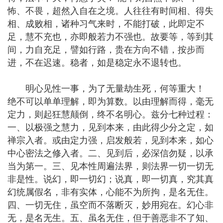
怖、不畏，超然入自在之境。人往往有时间相、得失
相、成败相，诸种习气来时，不能打破，此即定不
足，慧不充也，亦即般若力不强也。故要等，等到其
间，力自充足，譬如行路，贵在方向不错，按步而
进，不在迟速。稳者，如是稳定永不退转也。
明心见性一事，为了无量劫生死，何等重大！
绝不可以单单理解，即为算数。以由理解而得，毫无
定力，则起狂慧颠倒，终不名明心。兹分七种过程：
一、以极强之慧力，见到本来，由此得少分之定，如
禅宗入者。或由定力强，启发般若，见到本来，如心
中心密法之修入者。二、见到后，必深信勿疑，以承
当为第一。三、见本性周遍法界，则法界一切一切无
非是性。说幻，即一切幻；说真，即一切真，究其真
幻统属假名，非有实体，心能不为所拘，是名无住。
四、一切无住，虽空而不落断灭，妙用宛在。幻心非
无，是名无生。五、虽名无住，但于善恶非不了知、