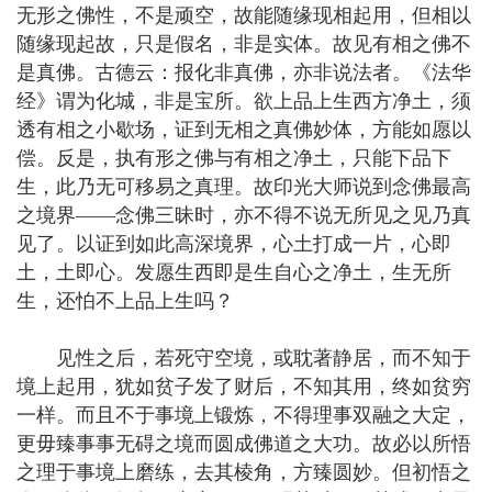
无形之佛性，不是顽空，故能随缘现相起用，但相以
随缘现起故，只是假名，非是实体。故见有相之佛不
是真佛。古德云：报化非真佛，亦非说法者。《法华
经》谓为化城，非是宝所。欲上品上生西方净土，须
透有相之小歇场，证到无相之真佛妙体，方能如愿以
偿。反是，执有形之佛与有相之净土，只能下品下
生，此乃无可移易之真理。故印光大师说到念佛最高
之境界——念佛三昧时，亦不得不说无所见之见乃真
见了。以证到如此高深境界，心土打成一片，心即
土，土即心。发愿生西即是生自心之净土，生无所
生，还怕不上品上生吗？
见性之后，若死守空境，或耽著静居，而不知于
境上起用，犹如贫子发了财后，不知其用，终如贫穷
一样。而且不于事境上锻炼，不得理事双融之大定，
更毋臻事事无碍之境而圆成佛道之大功。故必以所悟
之理于事境上磨练，去其棱角，方臻圆妙。但初悟之