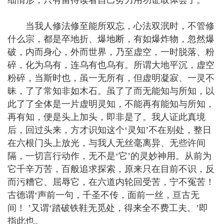
细情形，只有留待读者自己努力用功证取体会了。
当我人修法修至能所双忘，心法双泯时，不管修
什么宗，都是卒地折、爆地断，有如爆炸物，忽然爆
破，内而身心，外而世界，乃至虚空，一时脱落、粉
碎，化为乌有，连乌有也乌有。所谓大地平沉，虚空
粉碎，当斯时也，虽一无所有，但虚明凝寂、一灵不
昧，了了常知非如木石。虽了了而无能知与所知，以
此了了全体是一片虚明灵知，不能再有能知与所知，
再有知，便是头上加头，即非是了。我人证此真境
后，回过头来，方才识知这个‘灵知’不在别处，整日
在六根门头上放光，与我人无丝毫离异、无些许间
隔，一切言行动作，无不是‘它’的灵妙神用。从前为
它千辛万苦，百般追求探索，原来只在目前不识，反
而污糟它、屈辱它，在六道内轮回受苦，宁不冤苦！
古德谓‘声前一句，千圣不传，面前一丝，亘古无
间！ ’又谓‘踏破铁鞋无觅处，得来全不费工夫。’即
指此也。