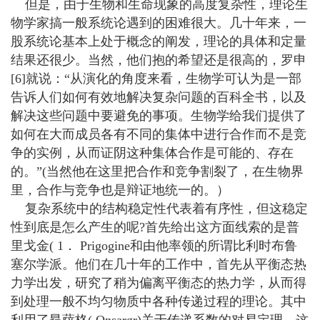
但是，由于生物和生命现象的高度复杂性，理论生
物学家搞一般系统论遇到的困难很大。几十年来，一
股系统论基本上处于概念的阐发，理论的具体和定量
结果还很少。当然，他们抱的希望还是很高的，罗申
[6]就说：“从演化的角度来看，生物学可认为是一部
告诉人们如何有效地解决复杂问题的百科全书，以及
解决这些问题中要避免的事项。生物学给我们提供了
如何在大而成员各有不同的集体中进行合作而不是竞
争的实例，从而证阴这种集体合作是可能的、存在
的。”(当然他在这里把合作和竞争割裂了，在生物界
里，合作与竞争也是辩证地统一的。）
复杂系统中的结构稳定性代表着有序性，但这稳定
性到底是怎么产生的呢?首先给出这方面线索的是普
里戈金( 1． Prigogine和由他率领的所谓比利时布鲁
塞尔学派。他们在几十年的工作中，首先从平衡态热
力学出发，研究了稍为偏离平衡态的热力学，从而得
到处理一般不均匀物质中各种传递过程的理论。其中
利用了昂萨格( Onsargr)关于传递系数的对易定理，这