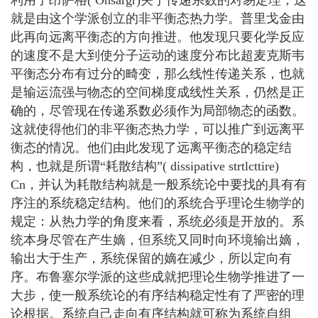
就是由这个学派创立的非平衡态热力学。普里戈金由
此再向远离平衡态的方向推进。他发现只要化学反应
的速度不是大到使分子运动的速度分布比超麦克斯韦
平衡态分布有过分的畸变，那么线性传递关系，也就
是输运流强与物态的空间梯度成线性关系，仍然是正
确的，尽管现在传递系数必须作为局部物态的函数。
这就使得他们的非平衡态热力学，可以推广到远离平
衡态的情况。他们由此发现了远离平衡态的稳定结
构，也就是所谓“耗散结构”( dissipative strtlcttire)
Cn，并认为耗散结构就是一般系统论中要找的具有有
序注的系统稳定结构。他们的系统合乎理论生物学的
规定：从热力学的角度来看，系统必须是开放的。系
统本身尽管在产生嫡，但系统又同时向环境输出嫡，
输出大于生产，系统保留的嫡在减少，所以定向有
序。布鲁塞尔学派的这些成就把理论生物学推进了一
大步，使一般系统论的有序结构稳定性有了严密的理
论根据。系统自己走向有序结构就可称为系统自组