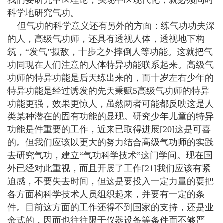
科学地研究气功。
但气功的科学意义还有另外的方面：练气功功夫深
的人，高级气功师，还具有透视人体，透视地下构
筑，“发气”摄敌，十步之外摔倒人等功能。这就把气
功同现在人们注意的人体特异功能联系起来。高级气
功师的特异功能是后天练出来的，而十岁左右少年的
特异功能是经过诱发的先天秉赋5高级气功师的特异
功能更强，效果更惊人，虽然两者可能都反映这是人
类某种潜在的固有功能的显现。研究少年儿童的特异
功能是件重要的工作，近来已取得进展[20]这是可喜
的。但我们应该以更大的努力结合高级气功师的实践
去研究气功，建立“气功科学技术”这门学问。现在国
外已经对此重视，而且开展了工作[21]我们应该有紧
迫感，不要失去时间，但这是要投入一定力量的耍把
各方面构科学技术人员组织起来，并要有一定的条
件。目前这方面的工作还得不到国家的支持，还是业
余式的，因而也往往限于仪器设备等条件而不够严