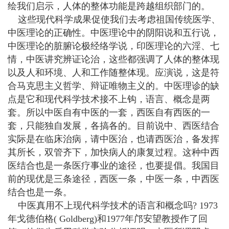
绘我们启示，人体的整体功能是跨越组织部门的。
这些现代科学成果促使我们去考虑祖国传统医学、
中医理论的正确性。中医理论中的阴阳说和五行说，
中医理论的脏腑论极经络学说，印医理论的六淫、七
情，中医讲究辨证论治，这些都强调了人体的整体现
以及人和环境、人和工作随整体现。应演说，这是符
合马克思主义哲学、辩证唯物主义的。中医理诊的缺
点是它和现代科学技术接不上钩，语言、概念是两
套。所以中医自有中医的一套，西医自有西医的一
套，只能独自发展，各搞各的。目前说中、西医结合
实际是在临床治病，请中医治，也请西医治，备发挥
其所长，双管齐下，加快病人的康复过程。这种中西
医结合也是一条医疗事业的途径，也要提倡。我国目
前的现优是三条途径，西医一条，中医一条，中西医
结合也是一条。
中医真用不上现代科学技术的语言和概念吗? 1973
年戈德伯格( Goldberg)和1977年邝安望教授作了回