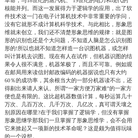
革命，与18世纪的蒸汽机、 19世纪的电力和现代的
核能并列。而这一发展得力于逻辑学的应用，出了软
件技术这一门在电子计算机技术中非常重要的学问，
没有它就形不成计算机科学技术。与此相比，形象思
维就未创立，我们还不清楚形象思维的规律：就是图
形的识别也还是个大问题，不知道人脑是怎么识别图
形的!所以也就不知道怎样造一台识图机器，或怎样
叫计算机去识图。现在有人在试作，但机器识图的结
果令人很不满意，机器笨极了，而且不可靠。例如观
在邮局用来读信封邮政编码的机器据说也只有大约
60％的成功率，其余根当大的一部分机器读不出，还
得剔出来请人来认。所谓“一家方便万家难”的一家方
便也是有限的。这比超机器数值计算，每秒运算几十
万次、几百万次、几千万次、几亿次，真可谓天壤之
别原因在哪里?在于我们掌握了逻辑学，但没有掌握
形象思继学那我们一旦掌握了形象思维学，会不会用
它来掀起又一项新的技术革命呢？这是颇为值得玩味
的一个设想。