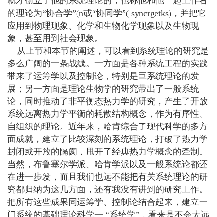
就才创立了他的系统理论的，他称他和他一起工作者
的理论为“协合学”(n或“协同学”( syncrgetks)，并把它
应用到物理现象、化学和生物化学现象以及生物现
象，甚至用到社会现象。
从上节和本节的阐述，可以看到系统理论的研究是
多么广阔的一条战线。一方面是各种系统工程的实践
带来了运筹学以及控制论，特别是巨系统理论的发
展；另一方面是理论生物学的研究带出了一般系统
论，同时推动了非平衡态热力学的研究，产生了开放
系统远离热力学平衡的耗散结构概念，作为有序性、
自组织的理论。近年来，哈肯综合了现代科学的多方
面成就，建立了比较深刻的系统理论，打破了热力学
封闭或开放的隔阂，甩开了经典热力学概念的牵制。
当然，布鲁塞尔学派、哈肯学派以及一般系统论都还
在进一步发，而且我们也远不能把有关系统理论的研
究都归纳为这几方面，还有我没有讲到的研究工作。
把所有这些成果同运筹学、控制论结合起来，建立一
门系统的基础理论科学一 “系统学”，看来是不会太远