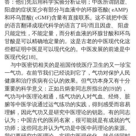
答：他们先后用科学实验分析证明；中医所谓阴虚、
阳虚的症状至少有部分与血液中的环腺苍酸( eAMP)
和环乌普酸( cGMF)含量有直接联系。这不就把中医
的语言翻译成现代科学的语言了吗?而且因虚、 阳虚
只能定性，不能定量，而分析血液的环腺甘酸和环鸟
甘酸是可以精确地定量的。这是古老的中医现代化这
些都证明中医是可以现代化的。中医发展的前途是中
医现代化[18]。
与中医密切相关的是祖国传统医疗卫生的又一珍宝
一气功。在前节我们已经说到它了，气功对保护人民
健康和治疗疾病有公认的效果。但气功本身又有十分
重要的科学意义：正如吕炳奎同志所指出的[l9]的，
气功与中医理论相通，练气功的人对气血、经终、脏
腑等中医学说通过运气练功的实践，得到感受而容易
理解，因此气功又是研究中医理论的钥匙。有的同志
认为：中国古代的医药名家，很可能就是有成就的气
功师；这些同志并认为气功是中医中药理论的泉源。
我们要研究中医理论，实现中医现代化，就必须同时