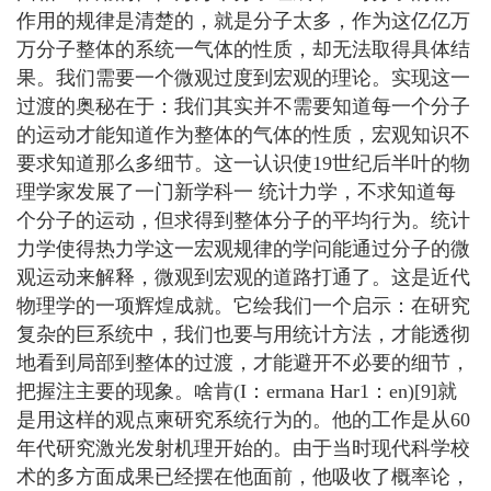
作用的规律是清楚的，就是分子太多，作为这亿亿万
万分子整体的系统一气体的性质，却无法取得具体结
果。我们需要一个微观过度到宏观的理论。实现这一
过渡的奥秘在于：我们其实并不需要知道每一个分子
的运动才能知道作为整体的气体的性质，宏观知识不
要求知道那么多细节。这一认识使19世纪后半叶的物
理学家发展了一门新学科一 统计力学，不求知道每
个分子的运动，但求得到整体分子的平均行为。统计
力学使得热力学这一宏观规律的学问能通过分子的微
观运动来解释，微观到宏观的道路打通了。这是近代
物理学的一项辉煌成就。它绘我们一个启示：在研究
复杂的巨系统中，我们也要与用统计方法，才能透彻
地看到局部到整体的过渡，才能避开不必要的细节，
把握注主要的现象。啥肯(I：ermana Har1：en)[9]就
是用这样的观点柬研究系统行为的。他的工作是从60
年代研究激光发射机理开始的。由于当时现代科学校
术的多方面成果已经摆在他面前，他吸收了概率论，