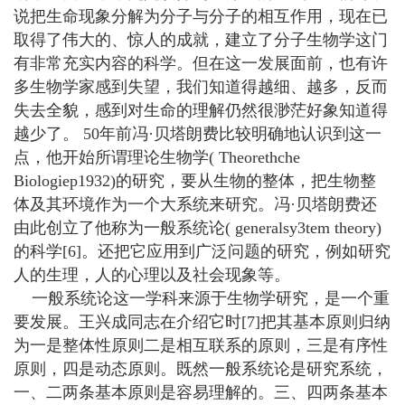
说把生命现象分解为分子与分子的相互作用，现在已
取得了伟大的、惊人的成就，建立了分子生物学这门
有非常充实内容的科学。但在这一发展面前，也有许
多生物学家感到失望，我们知道得越细、越多，反而
失去全貌，感到对生命的理解仍然很渺茫好象知道得
越少了。 50年前冯·贝塔朗费比较明确地认识到这一
点，他开始所谓理论生物学( Theorethche
Biologiep1932)的研究，要从生物的整体，把生物整
体及其环境作为一个大系统来研究。冯·贝塔朗费还
由此创立了他称为一般系统论( generalsy3tem theory)
的科学[6]。还把它应用到广泛问题的研究，例如研究
人的生理，人的心理以及社会现象等。
一般系统论这一学科来源于生物学研究，是一个重
要发展。王兴成同志在介绍它时[7]把其基本原则归纳
为一是整体性原则二是相互联系的原则，三是有序性
原则，四是动态原则。既然一般系统论是研究系统，
一、二两条基本原则是容易理解的。三、四两条基本