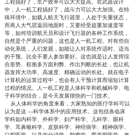
工程搞好了，生产效率可以大大提高。在武器设计
中，人一机工程搞好了，战斗力可以大大加强。在特
殊环境中，如载人航天飞行器里，人处于失重状态，
而再人大气层返回地面时，又要经受超重加速度等
等，如何培训航天员和设计飞行器的各种工作系统，
自然是个严重的问题，这也是人一机工程。对有些自
动化系统，人们发观，如能让人对系统作适时、适当
的干预。比全不要人参加要好。这也就是让人发挥综
合形势、权衡多方面利弊、作出判断的长处，也让机
器发挥大功率、高速度、精确运动的长处。就在电子
计算机的运算过程中，也会有人干预计算而缩短计算
过程的情况。人一机工程是人体科学和机械科学、电
子科学的结合，是今天发展很快的一门技术。
从人体科学的角度来看，大家熟知的医疗学科可以
认为是这 ---科学体系中的应用技术。这包括各临床
学科如内科学、外科学、妇产科学、儿科学、眼科
学、耳鼻喉科学、皮肤科学、神经病学、精神病学、
口腔医学，以及内分泌学、肿瘤学、围产期医学、老