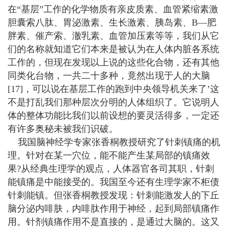
在“基层”工作的化学物质有亲皮质素、血管紧缩素激
胆囊索八肽、胃泌激素、生长激素、胰岛素、B—肥
胖素、催产索、澈乳素、血管加压素等等，我们从它
们的名称就知道它们本来是被认为在人体内脏各系统
工作的，但现在发现以上说的这些化合物，还有其他
同类化台物，一共二十多种，竟然出现于人的大脑
[17]，可以说在基层工作的跑到中央领导机关来了’这
不是打乱我们那种层次分明的人体组织了。它说明人
体的整体功能比我们以前设想的要灵活得多，一定还
有许多奥秘未被我们识破。
我国脑神经学专家张香桐教授研究了针刺镇痛的机
理。针对在某一穴位，能不能产生某局部的镇痛效
果?从经典生理学的观点，人体器官各司其职，针刺
能镇痛是中能接受的。我国至今还有生理学家不柜债
针刺能镇。但张香桐教授发现：针刺能激发人的下丘
脑分泌内啡肤，内啡肽作用于神经，起到局部镇痛作
用。针剂镇痛作用不是直接的，是通过大脑的。这又