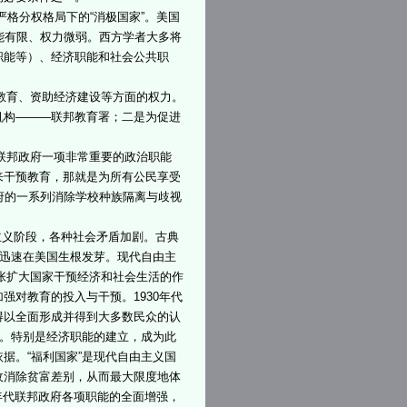
严格分权格局下的“消极国家”。美国
能有限、权力微弱。西方学者大多将
职能等）、经济职能和社会公共职
教育、资助经济建设等方面的权力。
机构———联邦教育署；二是为促进
联邦政府一项非常重要的政治职能
来干预教育，那就是为所有公民享受
府的一系列消除学校种族隔离与歧视
本主义阶段，各种社会矛盾加剧。古典
想迅速在美国生根发芽。现代自由主
主张扩大国家干预经济和社会生活的作
强对教育的投入与干预。1930年代
得以全面形成并得到大多数民众的认
件。特别是经济职能的建立，成为此
据。“福利国家”是现代自由主义国
收消除贫富差别，从而最大限度地体
0年代联邦政府各项职能的全面增强，