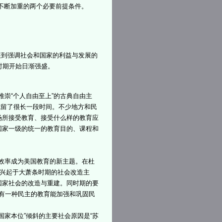
不断加重的两个必要前提条件。
展到强调社会和国家的利益与发展的
时期开始日渐强盛。
崇“个人自由至上”的古典自由主
然残留了很长一段时间。不少地方和民
场所接受教育、接受什么样的教育应
国家一级的统一的教育目的、课程和
。
效率成为美国教育的新主题。在杜
。兴起于大萧条时期的社会改造主
国家社会的改造与重建。同时期的要
非有一种民主的教育能加强和巩固民
家本位”倾斜的主要社会原因是“苏