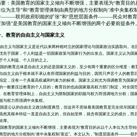
要：美国教育的国家主义倾向不断增强，主要表现为“教育目的
本位为主导”和“教育管理体制由典型的地方分权制向‘准中央集权制
件———联邦政府职能的扩张”和“思想层面条件———民众对教
断加强”是美国教育的国家主义倾向不断增强的两个必要前提条件
、教育的自由主义与国家主义
主义与国家主义是近代以来两种相对立的国家理论与国家政治实践取向。在
优先于国家，个人利益是一切国家政策与国家行为的出发点。国家主义认为国
于个人利益、个人目的之上。
的教育总体是自由主义的还是国家主义的，至少有两个重要的区分维度：教
自由主义由于根本就不承认有所谓国家的利益与目的，因而只声言个人的教育
拟定，没有一个具最高权威和约束力的标准。国家主义则尤为强调教育为国家
的一般要压过教育的个人目的；教育目的也由国家最高权力部门制定，对全国
。在教育管理体制上，自由主义为限制国家的职能与权力而强调地方分权；国
能与权力而强调中央集权。
是公认的自由主义政治制度典范，但这并不意味着美国教育是完全排斥国家
虽然其根本特征一直是自由主义的，但自始至终，就含有国家主义的成分，而且
浓厚。
教育的国家主义倾向不断增强，主要表现为“教育目的从以个人本位为主导转向
典型的地方分权制向‘准中央集权制’靠近”。本文认为，“制度层面条件———联