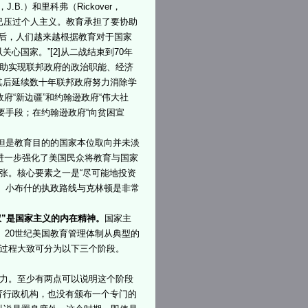
B.）和里科弗（Rickover，
已压过个人主义。教育承担了要协助
以后，人们越来越根据教育对于国家
国家。”[2]从二战结束到70年
帮助实现联邦政府的政治职能、经济
其后延续数十年联邦政府努力消除学
府“新边疆”和约翰逊政府“伟大社
要手段；在约翰逊政府“向贫困宣
。
，但是教育目的的国家本位取向并未淡
，进一步强化了美国民众将教育与国家
张。核心要素之一是“尽可能地投资
。小布什的执政路线与克林顿是非常
权”是国家主义的内在精神。
国家主
。20世纪美国教育管理体制从典型的
展过程大致可分为以下三个阶段。
权力。至少有两点可以说明这个阶段
育行政机构，也没有颁布一个专门的