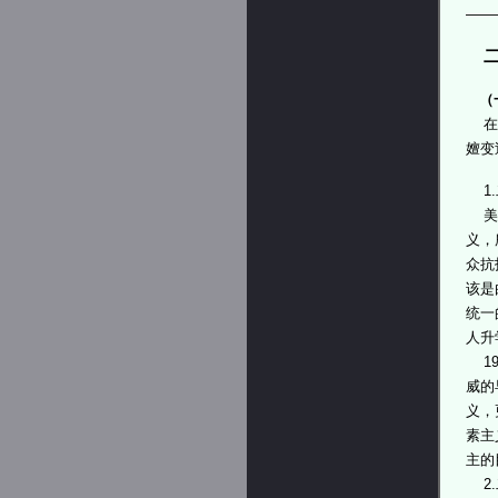
——
二
（
在美
嬗变
1.
美国
义，
众抗
该是
统一
人升
19
威的
义，
素主
主的
2.