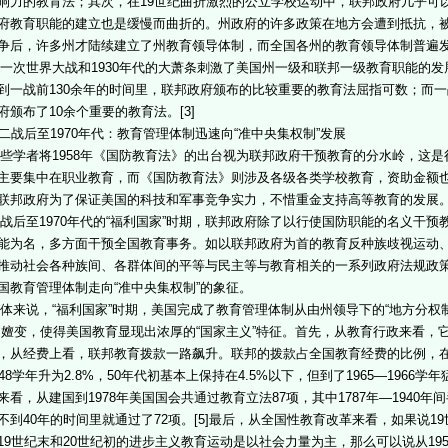
响力的教育法；其次，在19世纪曲折激烈的公立学校运动中，联邦政府几乎可
府教育职能的建立也是缓慢而曲折的。州政府的许多政策在地方会遭到抵抗，
争后，许多州才陆续建立了州教育领导体制，而全国各州的教育领导体制普遍
次世界大战和1930年代的大萧条刺激了美国州一级和联邦一级教育职能的发
到一战前130余年的时间里，联邦政府颁布的比较重要的教育法屈指可数；而一
府颁布了10余个重要的教育法。[3]
二战后至1970年代：教育管理体制迅速向“准中央集权制”发展
学者将1958年《国防教育法》的出台视为联邦政府干预教育的分水岭，这是
主要集中在职业教育，而《国防教育法》则涉及各级各类学校教育，资助金额
联邦政府为了保证美国的科技和军事竞争实力，不惜重金支持高等教育的发展
后至1970年代的“福利国家”时期，联邦政府除了以行使国防职能的名义干预
能为名，多方面干预全国教育事务。如以联邦政府为首的教育反种族歧视运动
推动社会各种族间、各群体间的平等与民主等与教育相关的一系列政府法规政策
国教育管理体制走向“准中央集权制”的象征。
来说，“福利国家”时期，美国完成了教育管理体制从由州领导下的“地方分权制
的嬗变，使得美国教育显现出浓厚的“国家主义”特征。首先，从教育行政来看，
，从经费上看，联邦教育拨款一路飙升。联邦的拨款占全国教育经费的比例，在1919—
948学年升为2.8%，50年代初基本上保持在4.5%以下，但到了1965—1966学年
来看，从建国到1978年美国国会共通过教育立法87项，其中1787年—1940年间半
不到40年的时间里就通过了72项。[5]最后，从全国性教育改革来看，如果说1
19世纪末和20世纪初的进步主义教育运动是以社会力量为主，那么可以说从19