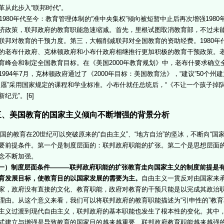
革从此步入“联邦时代”。
1980年代至今：教育管理体制的“准中央集权”倾向被短暂中止后再次增强198
济政策，联邦政府的教育职能急速缩减。首先，里根试图取消教育部，不过未
联邦对教育的干预力度。第三，大幅削减联邦对全国教育的资助经费。1980
的老布什政府、克林顿政府和小布什政府相继推行更加积极的教育干预政策。
育峰会和制定全国教育目标。在《美国2000年教育规划》中，老布什要求确
1994年7月，克林顿政府通过了《2000年目标：美国教育法》，“建议”50个
自愿”采用国家规定的课程和学业标准。小布什就任总统后，“《不让一个孩子掉
新纪元”。[6]
、美国教育的国家主义倾向不断增强的背景分析
的教育在20世纪可以突破原来的“自由主义”、“地方自治”的坚冰，不断向“国家
要前提条件。第一个是制度层面的：联邦政府职能的扩张。第二个是思想层面
念不断加强。
一）制度层面条件———联邦政府职能的扩张教育走向国家主义的制度前提是
育发展目标，使教育目的以国家发展的需要为主。
自由主义一贯反对由国家来
家，政府没有直接的文化、教育职能，政府对教育的干预只能是以完成其政治
理由。从这个意义来看，我们可以将联邦政府的教育职能描述为“引申性的”教
主义过渡到现代自由主义，联邦政府的基本职能也发生了根本性的变化。其中
式建立与增强是导致教育的国家目的越来越重要、联邦政府教育职能越来越强