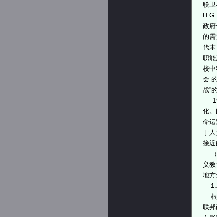
联卫
H.
政府
的需
代末
职能
校中
会”
战”
19
化。
命运
于人
接近
（
义教
地方
1.
根据
联邦