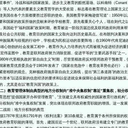
星事件”、冷战和福利国家政策。进步主义教育的黯然退场、以科南特（Conant，J.
G.）等人为代表的要素主义教育哲学的大受欢迎，标志着在教育理论上国家主义
使美国在各个方面都要胜过苏联的使命。美国教育学家梅逊曾写道“：1950年
要和国家的政策所做的贡献来评价学校教育。原先着重关心个人，现在则代之以关心
，美国处于“福利国家”政策时期。教育被这一阶段历届总统及联邦政府利用来
及社会公共职能，教育目的的国家主义取向达到历史最高点。在布朗判决案和
种族隔离与歧视的行动中，学校成为民权运动的首要阵地；在1960年代肯尼迪政
的雄心勃勃的社会发展工程中，教育作为人力培养的方式而被视为促进经济的重
的宏伟蓝图中，教育是联邦政府努力消除贫困、促进平等的“主要武器手段”之一
80年代里根执政的“新自由主义”时期，尽管里根政府反对联邦政府干预教育
国家教育优质委员会于1983年发表了《国家在危急中：教育改革势在必行》
紧密相联的观念。克林顿政府抛弃新自由主义路线，提出“第三条道路”的政治主
力资本”以适应新的信息经济的要求和以促进就业来保障社会福利的新福利政策
的，尤其是在以“教育兴国”的政策上。
二）教育管理体制由典型的地方分权制向“准中央集权制”靠近“重集权，轻分
育思想“提倡国家开办和管理教育”，“主张建立具有权威性的国家教育行政机构”
分权制向“准中央集权制”发展，突出体现在联邦政府教育职能的增强。这一发
二战前：地方分权制的典范
1787年宪法和1791年的《权利法案》第10条规定，教育属于各州所保留的
政府教育职能的薄弱。首先，建国后近一个世纪，联邦政府没有建立专门的教