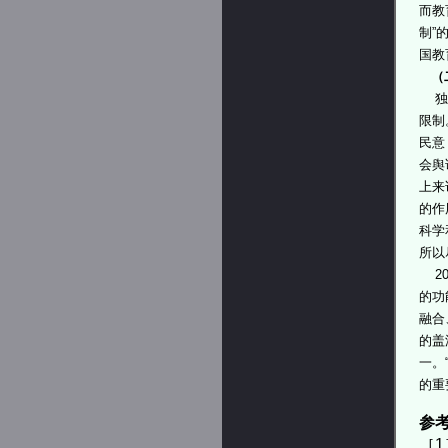
而教
制”
国教
（
独立
限制
民意
会舆
上来
的作
科学
所以
20
的功
融合
的盖
一。
的重
参
［1