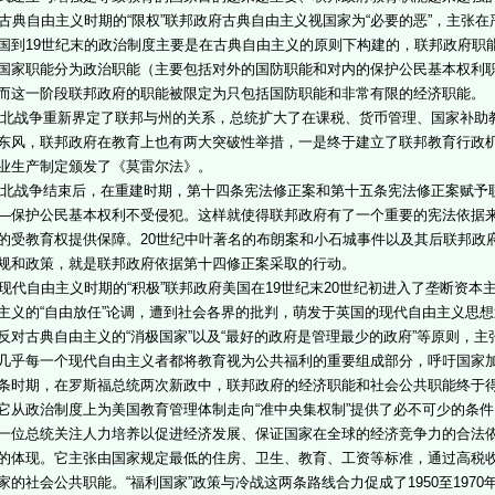
古典自由主义时期的“限权”联邦政府古典自由主义视国家为“必要的恶”，主张在
国到19世纪末的政治制度主要是在古典自由主义的原则下构建的，联邦政府职
国家职能分为政治职能（主要包括对外的国防职能和对内的保护公民基本权利
而这一阶段联邦政府的职能被限定为只包括国防职能和非常有限的经济职能。
战争重新界定了联邦与州的关系，总统扩大了在课税、货币管理、国家补助
东风，联邦政府在教育上也有两大突破性举措，一是终于建立了联邦教育行政
业生产制定颁发了《莫雷尔法》。
战争结束后，在重建时期，第十四条宪法修正案和第十五条宪法修正案赋予
—保护公民基本权利不受侵犯。这样就使得联邦政府有了一个重要的宪法依据
的受教育权提供保障。20世纪中叶著名的布朗案和小石城事件以及其后联邦政
规和政策，就是联邦政府依据第十四修正案采取的行动。
现代自由主义时期的“积极”联邦政府美国在19世纪末20世纪初进入了垄断资
主义的“自由放任”论调，遭到社会各界的批判，萌发于英国的现代自由主义思
反对古典自由主义的“消极国家”以及“最好的政府是管理最少的政府”等原则，
几乎每一个现代自由主义者都将教育视为公共福利的重要组成部分，呼吁国家加
条时期，在罗斯福总统两次新政中，联邦政府的经济职能和社会公共职能终于
它从政治制度上为美国教育管理体制走向“准中央集权制”提供了必不可少的条
一位总统关注人力培养以促进经济发展、保证国家在全球的经济竞争力的合法依
的体现。它主张由国家规定最低的住房、卫生、教育、工资等标准，通过高税
家的社会公共职能。“福利国家”政策与冷战这两条路线合力促成了1950至197