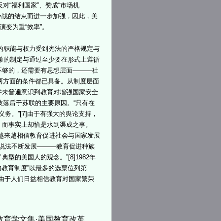
对“福利国家”、赞成“市场机
冷战的结束而进一步加强，因此，美
演变为重“效率”。
的职能与权力受到宪法的严格规定与
政策的制定与通过至少要在形式上遵循
不够的，还需要有思想层面———社
面两方面的条件都已具备。从制度层面
并未普遍意识到教育对增强国家安全
技落后于苏联的主要原因。“只有在
务。”[7]由于有强大的舆论支持，
，而事实上却恰是水到渠成之事。
越来越相信教育促进社会与国家发展
的说法不断发展———教育促进种族
的美国人的观念。”[8]1982年
的教育制度”以最多的选票位列第
正是由于人们日益相信教育对国家繁荣
教育学文集·美国教育改革