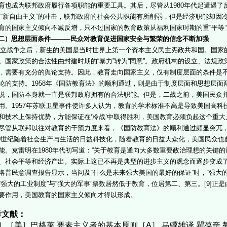
育也成为联邦政府履行各项职能的重要工具。其后，尽管从1980年代起遭遇了反
的“新自由主义”的冲击，联邦政府的社会公共职能有所削弱，但是经济职能却因
育的国家主义倾向不减反增，只不过国家的教育政策从福利国家时期的重“平等”
二）思想层面条件———民众对教育促进国家安全与繁荣的信念不断加强
战争之后，新生的美国是当时世界上第一个资本主义民主宪政共和国。国家
。国家政策的合法性由封建时期的“暴力”转为“同意”。政府机构的设立、法规
，需要有充分的舆论支持。因此，教育走向国家主义，仅有制度层面的条件是
论的支持。1958年《国防教育法》的顺利通过，则是由于制度层面和思想层
说，国防本身就一直是联邦政府拥有的合法职能。但是，二战之前，美国民众
用。1957年苏联卫星事件使许多人认为，教育的学术标准不高是导致美国高科
和技术上保持优势，方能保证在‘冷战’中取得胜利，美国教育必须负起这个重大义
尽管从联邦以往对教育的干预力度来看，《国防教育法》的顺利通过颇显突兀
世纪随着社会生产与生活的日益科技化，随着教育的日益大众化，美国民众也
能。克雷明在1980年代初写道：“关于教育是通向大多数重要政治理想的关键
、社会平等和经济产出。实际上这已不再是典型的进步主义的观念而逐步变成了典型
洛普民意调查报告显示，当问及“什么是未来强大美国的最好的保证”时，“强大
“强大的工业制度”与“强大的军事”票数居然低于教育，位居第二、第三。[9]
要作用，美国教育的国家主义倾向才得以形成。
考文献：
］［美］巴格莱.要素主义者的基本原则［A］.马骥雄译.瞿葆奎.