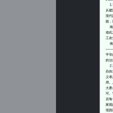
1.
从建
现代
能，
南北
借此
工农
南北
——
平等
的法
2.
自由
义者
用。
大萧
可。
后每
家观
现国