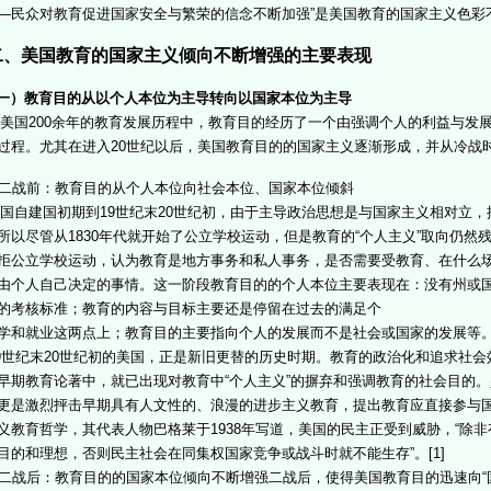
—民众对教育促进国家安全与繁荣的信念不断加强”是美国教育的国家主义色彩
、美国教育的国家主义倾向不断增强的主要表现
一）教育目的从以个人本位为主导转向以国家本位为主导
国200余年的教育发展历程中，教育目的经历了一个由强调个人的利益与发
过程。尤其在进入20世纪以后，美国教育目的的国家主义逐渐形成，并从冷战
二战前：教育目的从个人本位向社会本位、国家本位倾斜
自建国初期到19世纪末20世纪初，由于主导政治思想是与国家主义相对立，推
所以尽管从1830年代就开始了公立学校运动，但是教育的“个人主义”取向仍
拒公立学校运动，认为教育是地方事务和私人事务，是否需要受教育、在什么
由个人自己决定的事情。这一阶段教育目的的个人本位主要表现在：没有州或
的考核标准；教育的内容与目标主要还是停留在过去的满足个
学和就业这两点上；教育目的主要指向个人的发展而不是社会或国家的发展等
世纪末20世纪初的美国，正是新旧更替的历史时期。教育的政治化和追求社会
早期教育论著中，就已出现对教育中“个人主义”的摒弃和强调教育的社会目的
更是激烈抨击早期具有人文性的、浪漫的进步主义教育，提出教育应直接参与
义教育哲学，其代表人物巴格莱于1938年写道，美国的民主正受到威胁，“除
目的和理想，否则民主社会在同集权国家竞争或战斗时就不能生存”。[1]
二战后：教育目的的国家本位倾向不断增强二战后，使得美国教育目的迅速向“国