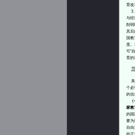
育改
3.
与经
削弱
其后
国教
度。
可“
育的
三
美国
个必
的信
（
家教
的国
要为
自由
的正