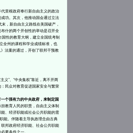
0年代里根政府奉行新自由主义的政治
能成功。其次，他推动国会通过立法
年代末，新自由主义路线在美国破产，
老布什的两个开创性的举动是召开全
立全国性的教育大纲，建立全国统考制
州建立全州的课程和学业成绩标准，也
队》法案的通过，开创了联邦干预教
主义”、“中央集权”靠近，离不开两
的：民众对教育促进国家安全与繁荣
有一个强有力的中央政府，来制定国
承担教育人民的职责，自由主义体制
职能、经济职能或社会公共职能的需
育职能。伴随着主导执政理念由古典
，联邦政府经济职能、社会公共职能
的必要条件之一。