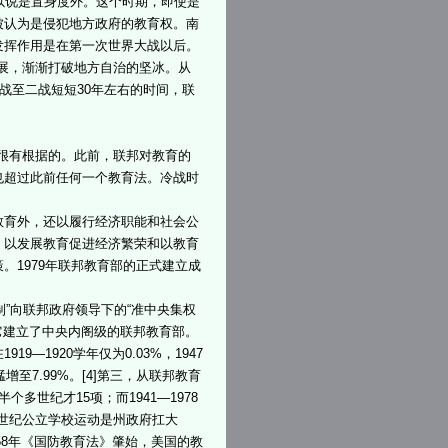
以说是置身度外。这个时期，即使是
被认为是侵犯地方政府的教育权。南
发挥作用是在第一次世界大战以后。
展，渐渐打破地方自治的坚冰。从
战至二战短短30年左右的时间，联
很有根据的。此前，联邦对教育的
也超过此前任何一个教育法。冷战时
。
教育外，还以履行经济职能和社会公
、以发展教育促进经济繁荣和以教育
。1979年联邦教育部的正式建立成
”向联邦政府领导下的“准中央集权
它建立了中央内阁级的联邦教育部。
1920学年仅为0.03%，1947
猛增至7.99%。[4]第三，从联邦教育
个多世纪才15项；而1941—1978
9世纪公立学校运动是州政府扛大
58年《国防教育法》肇始，美国的教