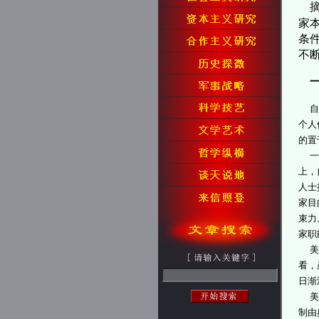
摘
家
条
不
一
自由
个人
的置
一国
上，
人士
家目
束力
家职
美国
看，
日渐
美国
制由