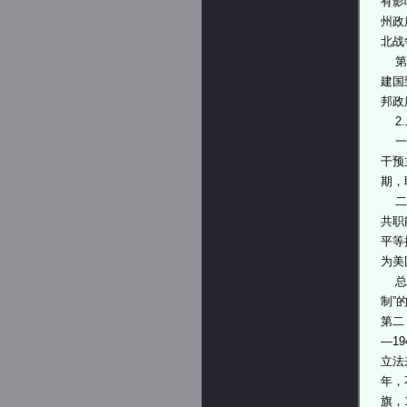
有影
州政
北战
第一
建国
邦政
2.
一些
干预
期，
二战
共职
平等
为美
总体
制”
第二
—1
立法
年，
旗，