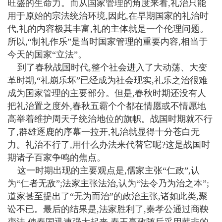
旺盛的生命力。而从国家管理的角度来看,礼治只能
用于原始的宗法统治环境,因此,在早期国家的礼治时
代,礼的内容极其丰富,礼的主体就是一个伦理问题。
所以,“制礼作乐”是当时国家管理的重要内容,相当于
今天的国家“立法”。
到了春秋战国时代,整个社会进入了大动荡、大变
革时期,“礼崩乐坏”已经成为社会现实,礼乐之治很难
成为国家管理的主要部分。但是,春秋时期还没有人
把礼治置之度外,春秋五霸个个都在情愿或不情愿地
高举着维护周天子统治地位的旗帜。战国时期就不行
了,群雄逐鹿的序幕一拉开,礼治就显得十分苍白无
力。礼治不行了,用什么办法来代替它呢?这是战国时
期诸子百家争鸣的焦点。
这一时期出现的主要观点是,儒家主张“仁政”,认
为“仁者无敌”;法家主张法治,认为“法令乃为治之本”;
道家甚至提出了“无为而治”的政治主张,诸如此类,聚
讼不已。最后的结果是,法家胜利了,秦孝公通过商鞅