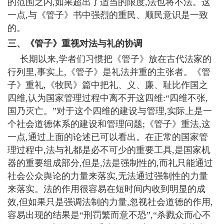
的范围之内,如果超出了适当的限度,法也将不法。这
一点,与《管子》书中强烈的重民、顺民意识是一致
的。
三、《管子》重视对法与礼的协调
长期以来,学者们习惯把《管子》放在古代法家的
行列里,事实上,《管子》是礼法并重的主张者。《管
子》重礼,《牧民》篇中把礼、义、廉、耻比作国之
四维,认为国家管理过程中离不开这四维:“四维不张,
国乃灭亡。”对于这个四维的建设与管理,实际上是一
个社会道德体系的建设和管理问题;《管子》重法,这
一点,通过上面的论述已可以看出。在正常的国家管
理过程中,法与礼都是必不可少的重要工具,是国家机
器的重要组成部分,但是,法是强制性的,而礼只能通过
社会公众舆论的力量来落实,无法通过强制性的力量
来落实。法的作用很容易在短时间内收到明显的成
效,但如果只是强调法制的力量,忽视社会道德的作用,
容易出现的结果是“刑罚繁而意不恐”,“杀戮众而心不