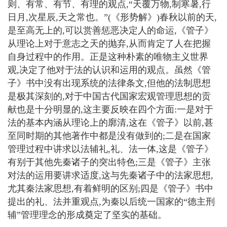
则、有常、有节、有理的观点,“天覆万物,制寒暑,行
日月,次星辰,天之常也。”(《形势解》)春秋以前的天,
是至高无上的,可以赏善惩恶决定人的命运,《管子》
从理论上对于意志之天的抛弃,从而肯定了人在把握
自身过程中的作用。正是这种朴素的唯物主义世界
观,决定了他对于法的认识和运用的观点。虽然《管
子》书中没有出现系统的法律条文,但他的法制思想
是极其深刻的,对于中国古代国家宏观管理思想的贡
献也是十分明显的,这主要反映在四个方面:一是对于
法的基本内涵从理论上的廓清,这在《管子》以前,甚
至同时期的其他著作中都是没有做到的;二是在国家
管理过程中讲求以法辅礼,礼、法一体,这是《管子》
有别于其他先秦诸子的突出特色;三是《管子》主张
对法的运用要讲求适度,这与先秦诸子中的法家思想,
尤其秦法家思想,有着鲜明的区别;四是《管子》书中
提出的礼、法并重观点,为秦以后统一国家的“德主刑
辅”管理理念的形成奠定了坚实的基础。