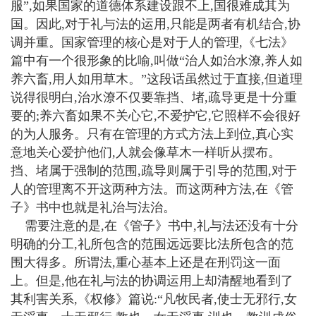
服”,如果国家的道德体系建设跟不上,国很难成其为
国。因此,对于礼与法的运用,只能是两者有机结合,协
调并重。国家管理的核心是对于人的管理,《七法》
篇中有一个很形象的比喻,叫做“治人如治水潦,养人如
养六畜,用人如用草木。”这段话虽然过于直接,但道理
说得很明白,治水潦不仅要靠挡、堵,疏导更是十分重
要的;养六畜如果不关心它,不爱护它,它照样不会很好
的为人服务。只有在管理的方式方法上到位,真心实
意地关心爱护他们,人就会像草木一样听从摆布。
挡、堵属于强制的范围,疏导则属于引导的范围,对于
人的管理离不开这两种方法。而这两种方法,在《管
子》书中也就是礼治与法治。
需要注意的是,在《管子》书中,礼与法还没有十分
明确的分工,礼所包含的范围远远要比法所包含的范
围大得多。所谓法,重心基本上还是在刑罚这一面
上。但是,他在礼与法的协调运用上却清醒地看到了
其利害关系,《权修》篇说:“凡牧民者,使士无邪行,女