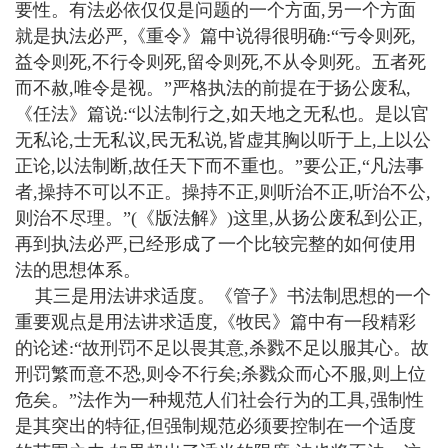
要性。有法必依仅仅是问题的一个方面,另一个方面
就是执法必严,《重令》篇中说得很明确:“亏令则死,
益令则死,不行令则死,留令则死,不从令则死。五者死
而不赦,唯令是视。”严格执法的前提在于扬公废私,
《任法》篇说:“以法制行之,如天地之无私也。是以官
无私论,士无私议,民无私说,皆虚其胸以听于上,上以公
正论,以法制断,故任天下而不重也。”要公正,“凡法事
者,操持不可以不正。操持不正,则听治不正,听治不公,
则治不尽理。”(《版法解》)这里,从扬公废私到公正,
再到执法必严,已经形成了一个比较完整的如何使用
法的思想体系。
其三是用法讲求适度。《管子》书法制思想的一个
重要观点是用法讲求适度,《牧民》篇中有一段精彩
的论述:“故刑罚不足以畏其意,杀戮不足以服其心。故
刑罚繁而意不恐,则令不行矣;杀戮众而心不服,则上位
危矣。”法作为一种规范人们社会行为的工具,强制性
是其突出的特征,但强制规范必须要控制在一个适度