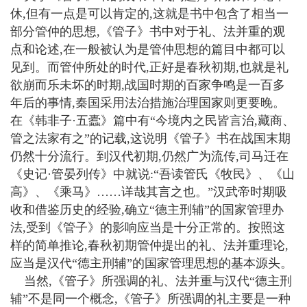
休,但有一点是可以肯定的,这就是书中包含了相当一
部分管仲的思想,《管子》书中对于礼、法并重的观
点和论述,在一般被认为是管仲思想的篇目中都可以
见到。而管仲所处的时代,正好是春秋初期,也就是礼
欲崩而乐未坏的时期,战国时期的百家争鸣是一百多
年后的事情,秦国采用法治措施治理国家则更要晚。
在《韩非子·五蠹》篇中有“今境内之民皆言治,藏商、
管之法家有之”的记载,这说明《管子》书在战国末期
仍然十分流行。到汉代初期,仍然广为流传,司马迁在
《史记·管晏列传》中就说:“吾读管氏《牧民》、《山
高》、《乘马》……详哉其言之也。”汉武帝时期吸
收和借鉴历史的经验,确立“德主刑辅”的国家管理办
法,受到《管子》的影响应当是十分正常的。按照这
样的简单推论,春秋初期管仲提出的礼、法并重理论,
应当是汉代“德主刑辅”的国家管理思想的基本源头。
当然,《管子》所强调的礼、法并重与汉代“德主刑
辅”不是同一个概念,《管子》所强调的礼主要是一种