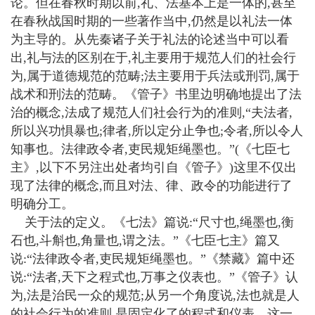
论。但在春秋时期以前,礼、法基本上是一体的,甚至
在春秋战国时期的一些著作当中,仍然是以礼法一体
为主导的。从先秦诸子关于礼法的论述当中可以看
出,礼与法的区别在于,礼主要用于规范人们的社会行
为,属于道德规范的范畴;法主要用于兵法或刑罚,属于
战术和刑法的范畴。《管子》书里边明确地提出了法
治的概念,法成了规范人们社会行为的准则,“夫法者,
所以兴功惧暴也;律者,所以定分止争也;令者,所以令人
知事也。法律政令者,吏民规矩绳墨也。”(《七臣七
主》,以下不另注出处者均引自《管子》)这里不仅出
现了法律的概念,而且对法、律、政令的功能进行了
明确分工。
关于法的定义。《七法》篇说:“尺寸也,绳墨也,衡
石也,斗斛也,角量也,谓之法。”《七臣七主》篇又
说:“法律政令者,吏民规矩绳墨也。”《禁藏》篇中还
说:“法者,天下之程式也,万事之仪表也。”《管子》认
为,法是治民一众的规范;从另一个角度说,法也就是人
的社会行为的准则,是固定化了的程式和仪表。这一