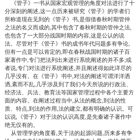
《管子》一书从国家宏观管理的角度对法进行了十
分深刻的阐述,这一点历来被研究《管子》的学者们
所称道现在见到的《管子》书,是假借春秋时期管仲
之法的名义而成的,其中包含了春秋时期的管仲之法,
也包含了一大部分战国时期的内容,这是公认的说
法。尽管对于《管子》书的成书年代问题多有争论,
但有一点是可以肯定的,即在春秋战国时期的诸子百
家著作中,专门把法列出来进行系统阐述的并不多;或
者说,专门对法进行系统阐述,并且阐述得如此详尽的
几乎没有。在《管子》书中,对法的阐述可谓洋洋洒
洒,紊而不乱,几乎涉及到了我们今天所说的行政法、
经济法、兵法、教育法等国家管理过程中各个主要方
面的内容。在阐述过程当中,从法的概念,到法的性
质、特点,到法的作用,法的建立,都有明确的认识。可
以说,《管子》对于法的认识高度,是先秦诸子著作中
绝无仅有的。
从管理学的角度看,关于法的起源问题,历来多有争