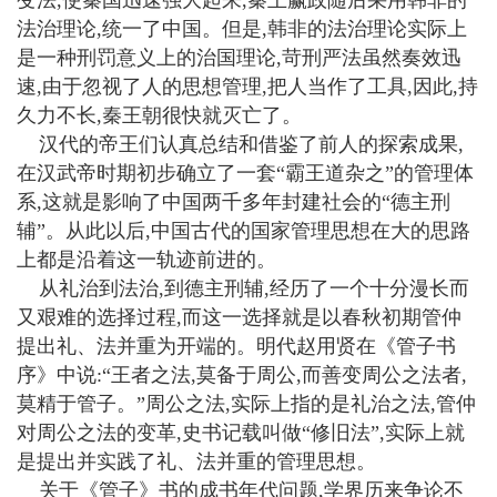
变法,使秦国迅速强大起来,秦王赢政随后采用韩非的
法治理论,统一了中国。但是,韩非的法治理论实际上
是一种刑罚意义上的治国理论,苛刑严法虽然奏效迅
速,由于忽视了人的思想管理,把人当作了工具,因此,持
久力不长,秦王朝很快就灭亡了。
汉代的帝王们认真总结和借鉴了前人的探索成果,
在汉武帝时期初步确立了一套“霸王道杂之”的管理体
系,这就是影响了中国两千多年封建社会的“德主刑
辅”。从此以后,中国古代的国家管理思想在大的思路
上都是沿着这一轨迹前进的。
从礼治到法治,到德主刑辅,经历了一个十分漫长而
又艰难的选择过程,而这一选择就是以春秋初期管仲
提出礼、法并重为开端的。明代赵用贤在《管子书
序》中说:“王者之法,莫备于周公,而善变周公之法者,
莫精于管子。”周公之法,实际上指的是礼治之法,管仲
对周公之法的变革,史书记载叫做“修旧法”,实际上就
是提出并实践了礼、法并重的管理思想。
关于《管子》书的成书年代问题,学界历来争论不