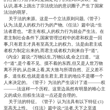
认识,基本上跳出了宗法统治的意识圈子,产生了国家
法治的萌芽。
关于法的来源。这是一个立法原则问题,《管子》
认为,法是人的权力行为的产物,《任法》篇中说:“生
法者君也。”君主有权,人的权力行为就会产生法。在
君主制社会条件下,国家管理过程中的君和权是一回
事,只有君主才具有至高无上的权力。法是由君主或
者权力制定出来的,而君主或者权力则来自于“道”,
《内业》篇说:“万物以生,万物以成,命之曰道。”这
个“道”,是个看不见、摸不着的东西,但又是人世万物
离不开的,从总体上看,其大致与所谓自然、正义差不
多。道生权,也就是道生君主,君主的地位不是哪一个
人来决定的。《管子》为法的产生设计了道———权
———法这样一个历程。这里边虽然有明显的唯心主
义的成分,但权生法这一点还是合理的。
关于法的特征。《管子》认为法具有以下特征:(1)
至高无上性。《任法》篇中说:“法者,天下之至道