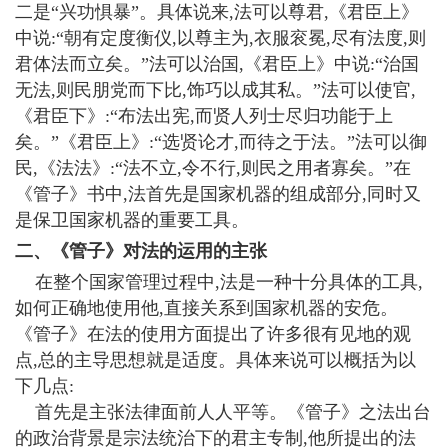
二是“兴功惧暴”。具体说来,法可以尊君,《君臣上》
中说:“朝有定度衡仪,以尊主为,衣服衮冕,尽有法度,则
君体法而立矣。”法可以治国,《君臣上》中说:“治国
无法,则民朋党而下比,饰巧以成其私。”法可以使官,
《君臣下》:“布法出宪,而贤人列士尽归功能于上
矣。”《君臣上》:“选贤论才,而待之于法。”法可以御
民,《法法》:“法不立,令不行,则民之用者寡矣。”在
《管子》书中,法首先是国家机器的组成部分,同时又
是保卫国家机器的重要工具。
二、《管子》对法的运用的主张
在整个国家管理过程中,法是一种十分具体的工具,
如何正确地使用他,直接关系到国家机器的安危。
《管子》在法的使用方面提出了许多很有见地的观
点,总的主导思想就是适度。具体来说可以概括为以
下几点:
首先是主张法律面前人人平等。《管子》之法出台
的政治背景是宗法统治下的君主专制,他所提出的法