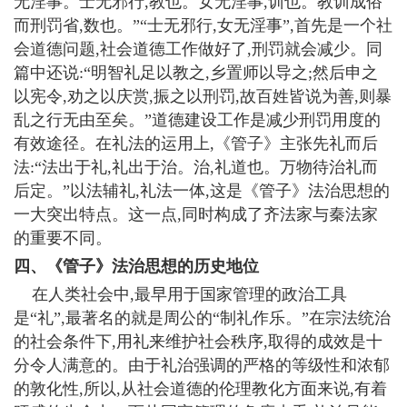
无淫事。士无邪行,教也。女无淫事,训也。教训成俗
而刑罚省,数也。”“士无邪行,女无淫事”,首先是一个社
会道德问题,社会道德工作做好了,刑罚就会减少。同
篇中还说:“明智礼足以教之,乡置师以导之;然后申之
以宪令,劝之以庆赏,振之以刑罚,故百姓皆说为善,则暴
乱之行无由至矣。”道德建设工作是减少刑罚用度的
有效途径。在礼法的运用上,《管子》主张先礼而后
法:“法出于礼,礼出于治。治,礼道也。万物待治礼而
后定。”以法辅礼,礼法一体,这是《管子》法治思想的
一大突出特点。这一点,同时构成了齐法家与秦法家
的重要不同。
四、《管子》法治思想的历史地位
在人类社会中,最早用于国家管理的政治工具
是“礼”,最著名的就是周公的“制礼作乐。”在宗法统治
的社会条件下,用礼来维护社会秩序,取得的成效是十
分令人满意的。由于礼治强调的严格的等级性和浓郁
的敦化性,所以,从社会道德的伦理教化方面来说,有着