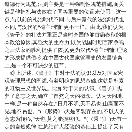
道德行为规范,法则主要是一种强制性规范措施,而关
键是他把礼与法放在了同等重要的位置来使用。这一
点,与以前的礼治时代不同,与后来秦代的法治时代也
不同,与汉代的“德主刑辅”更不一样。由此,我们认为,
《管子》的礼法并重正是当时齐国能够首霸春秋的根
本政治原因;其强大的生命力,既为战国时期百家争鸣
之后法家的胜利提供了依据,更为汉代“德主刑辅”理论
的形成提供借鉴,在中国古代国家管理史的发展链条
上,是一个不可缺少的链节。
综上所述,《管子》书对于法的认识以及对国家宏
观管理思想的阐述,有着明确的思想基础,这就是朴素
的唯物主义世界观。比如对于天的认识,《管子》抛
弃了意志之天,确立了自然之天的概念。认为天同地
一样,是一种自然存在,“日月不明,天不易也;山高而不
见,地不易也。”(《形势》)天是客观存在的,不以人的
意志为转移,“天也,莫之能损益也。”(《乘马》)天有一
定的自然规律,在总结前人经验的基础上,提出了天有