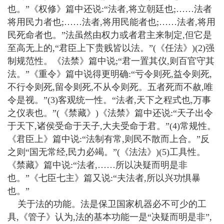
也。”《权修》篇中还说:“法者,将立朝廷也;……法者
将用民力者也;……法者,将用民能者也;……法者,将用
民死命者也。”法虽然由权力或者君主来制定,但它是
至高无上的,“君臣上下贵贱皆以法。”(《任法》)(2)强
制规范性。《法禁》篇中说;“君一置其仪,则百官守其
法。”《重令》篇中说得更明确:“亏令则死,益令则死,
不行令则死,留令则死,不从令则死。五者死而不赦,唯
令是视。”(3)客观统一性。“法者,天下之程式也,万事
之仪表也。”(《禁藏》)《法禁》篇中还说:“天子出令
于天下,诸侯受命于天子,大夫受命于君。”(4)常规性。
《君臣上》篇中说:“法制有常,则民不散而上合。”反
之则“国无常经,民力必竭。”(《法法》)(5)工具性。
《禁藏》篇中说:“法者,……所以决疑而明是非
也。”《七臣七主》篇又说:“夫法者,所以兴功惧暴
也。”
关于法的功能。法是保卫国家机器必不可少的工
具,《管子》认为,法的基本功能一是“决疑而明是非”,