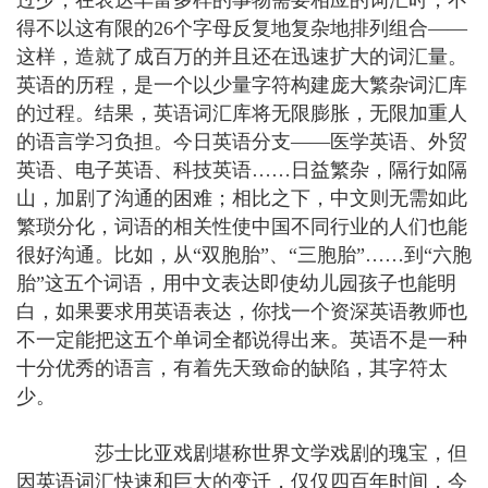
过少，在表达丰富多样的事物需要相应的词汇时，不
得不以这有限的26个字母反复地复杂地排列组合——
这样，造就了成百万的并且还在迅速扩大的词汇量。
英语的历程，是一个以少量字符构建庞大繁杂词汇库
的过程。结果，英语词汇库将无限膨胀，无限加重人
的语言学习负担。今日英语分支——医学英语、外贸
英语、电子英语、科技英语……日益繁杂，隔行如隔
山，加剧了沟通的困难；相比之下，中文则无需如此
繁琐分化，词语的相关性使中国不同行业的人们也能
很好沟通。比如，从“双胞胎”、“三胞胎”……到“六胞
胎”这五个词语，用中文表达即使幼儿园孩子也能明
白，如果要求用英语表达，你找一个资深英语教师也
不一定能把这五个单词全都说得出来。英语不是一种
十分优秀的语言，有着先天致命的缺陷，其字符太
少。
莎士比亚戏剧堪称世界文学戏剧的瑰宝，但
因英语词汇快速和巨大的变迁，仅仅四百年时间，今