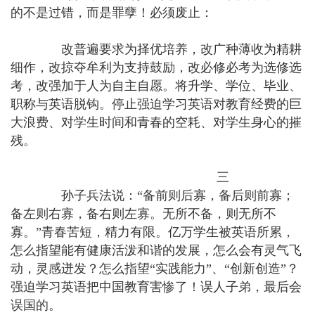
的不是过错，而是罪孽！必须废止：
改普遍要求为择优培养，改广种薄收为精耕
细作，改掠夺牟利为支持鼓励，改必修必考为选修选
考，改强加于人为自主自愿。将升学、学位、毕业、
职称与英语脱钩。停止强迫学习英语对教育经费的巨
大浪费、对学生时间和青春的空耗、对学生身心的摧
残。
三
孙子兵法说：“备前则后寡，备后则前寡；
备左则右寡，备右则左寡。无所不备，则无所不
寡。”青春苦短，精力有限。亿万学生被英语所累，
怎么指望能有健康活泼和谐的发展，怎么会有灵气飞
动，灵感迸发？怎么指望“实践能力”、“创新创造”？
强迫学习英语把中国教育害惨了！误人子弟，最后会
误国的。