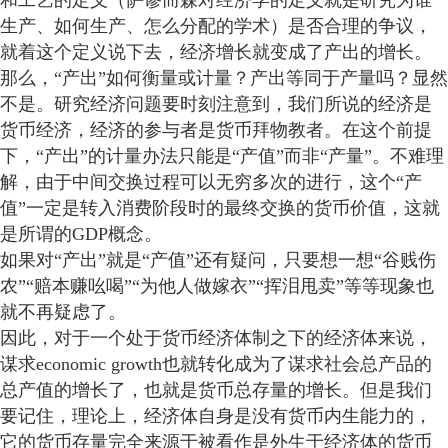
和工艺的定义（萨谬而森对经济学的定义就是研究为谁
生产、如何生产、怎么分配的学术）是否合理的争议，
就着这个定义说下去，经济增长就变成了产出的增长。
那么，“产出”如何衡量或计量？产出等同于产量吗？显然
不是。研究经济问题要时刻注意到，我们所说的经济是
货币经济，经济的参与者是货币拜物教者。在这个前提
下，“产出”的计量办法只能是“产值”而非“产量”。不难理
解，由于中间交换过程可以无穷多次的进行，这个“产
值”一定是转入消费阶段时的最终交换的货币价值，这就
是所谓的GDP概念。
如果对“产出”就是“产值”还有疑问，只要想一想“谷贱伤
农”“赔本赚吆喝”“为他人做嫁衣”“挥泪甩卖”等等现象也
就不再疑虑了。
因此，对于一个处于货币经济体制之下的经济体来说，
谋求economic growth也就转化成为了谋求社会总产品的
总产值的增长了，也就是货币总存量的增长。但是我们
要记住，理论上，经济体自身是没有货币内生能力的，
它的货币存量完全来源于被看作是外生于经济体的货币