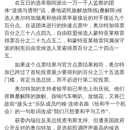
在五日的选举期间派出一万一千人监察的团
体“道德与透明”说，桑地诺民族解放阵线(桑解阵)候
选人奥尔特加拋离和他得票率最接近的对手接近九个
百分点。在该团体进行的快速点票中，奥尔特加得票
百分之三十八点四九，自由联盟候选人蒙特亚莱格雷
得票百分之二十九点五二，和蒙特亚莱格雷同属保守
派的制宪自由党候选人里索得票百分之二十四点一
五。
如果这个点票结果与官方点票结果相符，奥尔特
加已跨过了首轮投票最少要得到的百分之三十五选票
门槛，肯定当选总统，而不必进行第二轮投票。
奥尔特加的支持者较早前已率先上街庆祝。他们
挥舞桑解阵的旗帜、按响汽车喇叭、放烟花，又将已
故前“披头士”乐队成员约翰·连侬名曲《给和平一个机
会》的一句歌词改成“我们只想要和平与工作”。
获委内瑞拉反美总统查韦斯支持、但遭美国政府
公开反对的奥尔特加，是选前民调呼声最高的候选