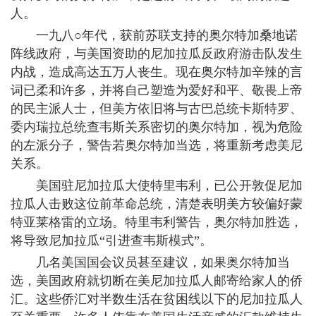
人。
一九八○年代，获前苏联支持的奥尔特加桑地诺
阵线政府，与美国资助的尼加拉瓜反政府游击队发生
内战，造成高达五万人丧生。现在奥尔特加辛辣的言
词已柔和许多，并将自己塑造为爱好和平、敬畏上帝
的民主派人士，但美方依旧将与古巴总统卡斯特罗、
委内瑞拉总统查韦斯关系密切的奥尔特加，视为危险
的左派分子，警告若奥尔特加当选，将重新考虑美尼
关系。
美国驻尼加拉瓜大使特里韦利，已公开敦促尼加
拉瓜人击败这位前革命总统，清楚表明美方较偏好蒙
特亚莱格雷的立场。特里韦利警告，奥尔特加胜选，
将导致尼加拉瓜“引进查韦斯模式”。
几名美国国会议员甚至建议，如果奥尔特加当
选，美国政府就切断在美尼加拉瓜人邮寄给家人的侨
汇。这些侨汇对半数生活在贫困线以下的尼加拉瓜人