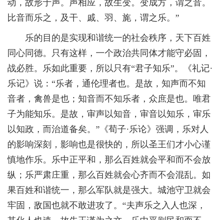
动，故形于声。声相应，故生变。变成方，谓之音。
比音而乐之，及干、戚、羽、旄，谓之乐。”
乐的目的是实现和谐统一的社会秩序，天下百姓
同心同德。只有这样，一个政治共同体才能守必固，
战必胜。乐如此重要，所以只有“君子知乐”。《礼记·
乐记》说：“乐者，通伦理者也。是故，知声而不知
音者，禽兽是也；知音而不知乐者，众庶是也。唯君
子为能知乐。是故，审声以知音，审音以知乐，审乐
以知政，而治道备矣。”《荀子·乐论》强调，乐对人
的影响深刻，影响也是很快的，所以圣王们才小心谨
慎地作乐。乐中正平和，那么百姓就会平和而不会放
纵；乐严肃庄重，那么百姓就会心齐而不会混乱。如
果百姓和谐统一，那么军队就是强大。城池守卫就会
牢固，敌国也就不敢进攻了。“夫声乐之入人也深，