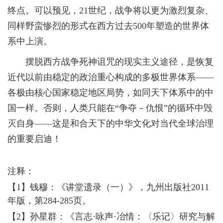
终点。可以预见，21世纪，战争将以更为激烈复杂、
同样野蛮惨烈的形式在西方过去500年塑造的世界体
系中上演。
摆脱西方战争死神诅咒的现实主义途径，是恢复
近代以前由稳定的政治重心构成的多极世界体系——
各极由核心国家稳定地区局势，如同天下体系中的中
国一样。否则，人类只能在“争夺－仇恨”的循环中毁
灭自身——这是和合天下的中华文化对当代全球治理
的重要启迪！
注释：
【1】钱穆：《讲堂遗录（一）》，九州出版社2011
年版，第284-285页。
【2】孙星群：《言志·咏声·冶情：〈乐记〉研究与解