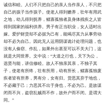
诚信和睦。人们不只把自己的亲人当作亲人，不只把
自己的孩子当作孩子。使老人得到赡养，壮年有用武
之地，幼儿得到抚养，鳏寡孤独者及身体残疾之人皆
得到国家的福利供养。男子有正当职业，女人适时出
嫁。爱护财货却不必据为己有，能竭尽其力从事劳动
却不必为自己。因此无人运用阴谋诡计处理问题，也
没有人偷窃、作乱，如果外出甚至可以不关大门，这
就是大同世界。文中说：“大道之行也，天下为公，
选贤与能，讲信修睦。故人不独亲其亲，不独子其
子，使老有所终，壮有所用，幼有所长，鳏寡孤独废
疾者皆有所养，男有分，女有归。货恶其弃于地也，
不必藏于己；力恶其不出于身也，不必为己。是故谋
闭而不兴，盗窃乱贼而不作，故外户而不闭。是谓大
同。”