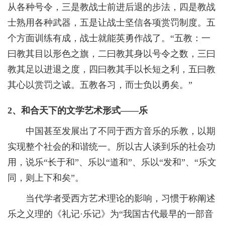
从各种号令，三是教战士前进后退的步法，四是教战
士熟用各种武器，五是让战士坚信各项赏罚制度。五
个方面训练有成，战士就能英勇作战了。“五教：一
曰教其目以形色之旗，二曰教其身以号令之数，三曰
教其足以进退之度，四曰教其手以长短之利，五曰教
其心以赏罚之诚。五教各习，而士负以勇矣。”
2、和合天下的文学艺术形式——乐
中国甚至发展出了不同于西方音乐的乐教，以期
实现整个社会的和谐统一。所以古人谈到乐的社会功
用，说乐“长于和”、乐以“道和”、乐以“发和”、“乐文
同，则上下和矣”。
当代学者受西方艺术理论的影响，习惯于称阐述
乐之义理的《礼记·乐记》为“我国古代最早的一部音