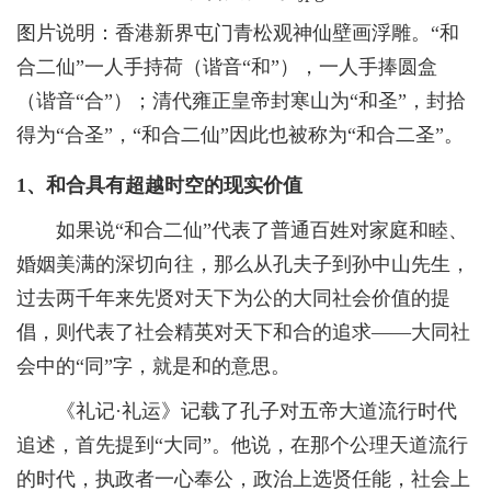
图片说明：香港新界屯门青松观神仙壁画浮雕。“和
合二仙”一人手持荷（谐音“和”），一人手捧圆盒
（谐音“合”）；清代雍正皇帝封寒山为“和圣”，封拾
得为“合圣”，“和合二仙”因此也被称为“和合二圣”。
1、和合具有超越时空的现实价值
如果说“和合二仙”代表了普通百姓对家庭和睦、
婚姻美满的深切向往，那么从孔夫子到孙中山先生，
过去两千年来先贤对天下为公的大同社会价值的提
倡，则代表了社会精英对天下和合的追求——大同社
会中的“同”字，就是和的意思。
《礼记·礼运》记载了孔子对五帝大道流行时代
追述，首先提到“大同”。他说，在那个公理天道流行
的时代，执政者一心奉公，政治上选贤任能，社会上