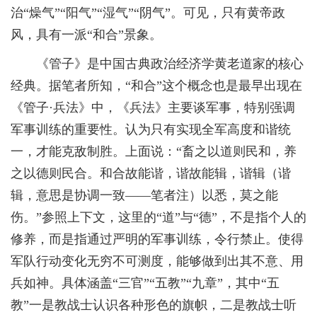
治“燥气”“阳气”“湿气”“阴气”。可见，只有黄帝政
风，具有一派“和合”景象。
《管子》是中国古典政治经济学黄老道家的核心
经典。据笔者所知，“和合”这个概念也是最早出现在
《管子·兵法》中，《兵法》主要谈军事，特别强调
军事训练的重要性。认为只有实现全军高度和谐统
一，才能克敌制胜。上面说：“畜之以道则民和，养
之以德则民合。和合故能谐，谐故能辑，谐辑（谐
辑，意思是协调一致——笔者注）以悉，莫之能
伤。”参照上下文，这里的“道”与“德”，不是指个人的
修养，而是指通过严明的军事训练，令行禁止。使得
军队行动变化无穷不可测度，能够做到出其不意、用
兵如神。具体涵盖“三官”“五教”“九章”，其中“五
教”一是教战士认识各种形色的旗帜，二是教战士听