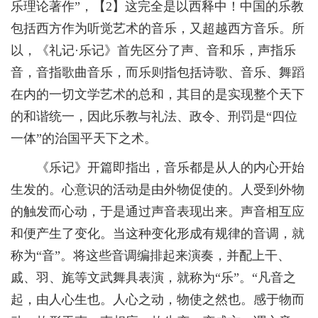
乐理论著作”，【2】这完全是以西释中！中国的乐教
包括西方作为听觉艺术的音乐，又超越西方音乐。所
以，《礼记·乐记》首先区分了声、音和乐，声指乐
音，音指歌曲音乐，而乐则指包括诗歌、音乐、舞蹈
在内的一切文学艺术的总和，其目的是实现整个天下
的和谐统一，因此乐教与礼法、政令、刑罚是“四位
一体”的治国平天下之术。
《乐记》开篇即指出，音乐都是从人的内心开始
生发的。心意识的活动是由外物促使的。人受到外物
的触发而心动，于是通过声音表现出来。声音相互应
和便产生了变化。当这种变化形成有规律的音调，就
称为“音”。将这些音调编排起来演奏，并配上干、
戚、羽、旄等文武舞具表演，就称为“乐”。“凡音之
起，由人心生也。人心之动，物使之然也。感于物而