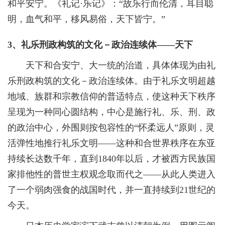
和平安宁。《礼记·乐记》：“故乐行而伦清，耳目聪
明，血气和平，移风易俗，天下皆宁。”
3、礼乐刑政构筑的文化－政治连续体——天下
天下和合安宁、大一统的治道，具体体现为由礼
乐刑政构筑的文化－政治连续体。由于礼乐文明超越
地域、族群和宗教信仰的普适特点，使这种天下秩序
呈现为一种同心圆结构，中心是施行礼、乐、刑、政
的政治中心，外围则按包容性的“怀柔远人”原则，灵
活弹性地推行礼乐文明——这种和合世界秩序在东亚
持续长达数千年，直到1840年以后，才被西方民族国
家排他性的普世主权观念取而代之——从此人类进入
了一个弱肉强食的战国时代，并一直持续到21世纪的
今天。