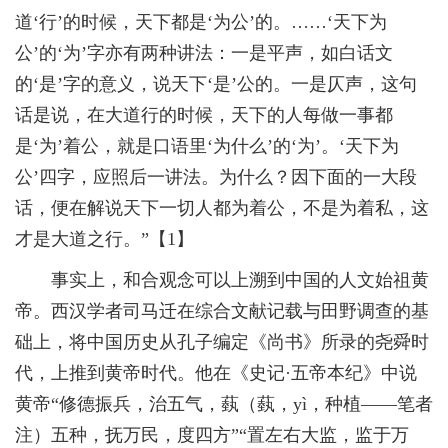
道‘行’的时候，天下都是‘为公’的。……‘天下为
公’的‘为’字亦有两种讲法：一是平声，如白话文
的‘是’字的意义，说天下‘是’公的。一是仄声，这句
话是说，在大道行的时候，天下的人每做一事都
是‘为’着公，就是口语里‘为什么’的‘为’。‘天下为
公’四字，应照后一讲法。为什么？因下面的一大段
话，便在解说天下一切人都为着公，不是为着私，这
才是大道之行。”【1】
事实上，和合观念可以上溯到中国的人文始祖黄
帝。西汉学者司马迁在综合文献记载与田野调查的基
础上，将中国历史从孔子编定《尚书》所录的尧舜时
代，上推到黄帝时代。他在《史记·五帝本纪》中说
黄帝“修德振兵，治五气，蓺（蓺，yì，种植——笔者
注）五种，抚万民，度四方”“置左右大监，监于万