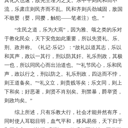
其化人也速，故先王谨为之文。乐中平则民和而不
流，乐肃庄则民齐而不乱。民和齐则兵劲城固，敌国
不敢婴（婴，同撄，触犯——笔者注）也。”
“生民之道，乐为大焉”，因为雅、颂之类的乐对
于教化民众，天下安危如此重要，所以先贤礼、乐、
刑、政并称。《礼记·乐记》：“故礼以道其志，乐以
和其声，政以一其行，刑以防其奸。礼乐刑政，其极
一也，所以同民心而出治道也。”“礼节民心，乐和民
声，政以行之，刑以防之。礼乐刑政，四达而不悖，
则王道备矣。”“礼义立，则贵贱等矣；乐文同，则上
下和矣；好恶著，则贤不肖别矣。刑禁暴，爵举贤，
则政均矣。”
综上所述，只有乐教大行，社会才能井然有序，
同时使人耳聪目明，血气平和，移风易俗，天下归于