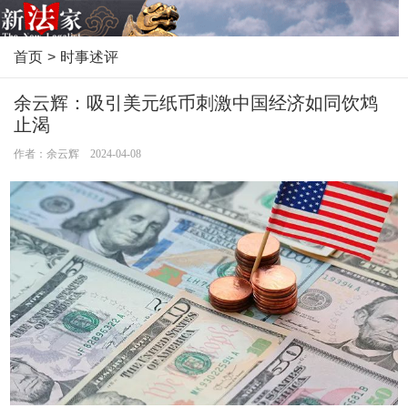
首页
>
时事述评
余云辉：吸引美元纸币刺激中国经济如同饮鸩
止渴
作者：余云辉 2024-04-08