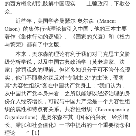
的西方概念胡乱肢解中国现实——上骗政府，下欺公
众。
近些年，美国学者曼瑟尔·奥尔森（Mancur
Olson）的集体行动理论被引入中国，他的三本主要
著作《集体行动的逻辑》、《国家的兴衰》和《权力
与繁荣》都有了中文版。
本来，奥尔森的理论有利于我们对马克思主义阶
级分析学说，以及中国古典政治学（黄老道家、法
家）赏罚观念的理解。但诸多知识分子可不管什么现
实，他们不顾奥尔森反对“专制主义”的主张，硬将
其“共容性组织”套在中国共产党身上：“我们认为，
从中国共产党本身来看，之所以能够以经济治理的身
份介入经济增长，可能与中国共产党是一个共容性组
织的属性和特点有关系。共容性组织（Encompassing
Organizations）是奥尔森在其《国家的兴衰：经济增
长、滞胀和社会僵化》一书中提出的一个重要概念和
理论······”【1】