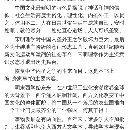
中国文化最鲜明的特色是摆脱了神话和神的信
仰，社会生活高度世俗化，理性化。内圣外王一以贯
之，体用不二。人在日常世俗生活中成就自己，安时
处顺，敦伦尽分——处处直心道场，人人可成圣贤。
宋明理学对中国内圣外王之学破坏力巨大，最后
沦为士绅地主阶级的意识形态工具，直到20世纪随着
新文化运动和激烈的社会革命，宋明理学作为主流意
识形态才退出历史舞台。
恢复中华内圣之学的本来面目，这是本书上
编“身家事”的主要内容。
明末西学始东来。在20世纪工业化浪潮席卷全球
的大背景下，西学涌入波澜壮阔。西方文化改变了中
国文化的整体面貌，将中国从一个落后的农业国推向
一个工业门类最齐全的工业强国，何其了得！
事物发展总有两面性。百年来，诸多学人不加批
判，生吞活剥地引入西方人文学术，导致学术与现实