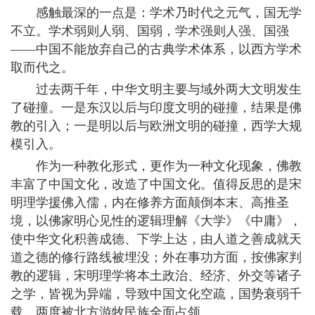
感触最深的一点是：学术乃时代之元气，国无学
不立。学术弱则人弱、国弱，学术强则人强、国强
——中国不能放弃自己的古典学术体系，以西方学术
取而代之。
过去两千年，中华文明主要与域外两大文明发生
了碰撞。一是东汉以后与印度文明的碰撞，结果是佛
教的引入；一是明以后与欧洲文明的碰撞，西学大规
模引入。
作为一种教化形式，更作为一种文化现象，佛教
丰富了中国文化，改造了中国文化。值得反思的是宋
明理学援佛入儒，内在修养方面颠倒本末、高推圣
境，以佛家明心见性的逻辑理解《大学》《中庸》，
使中华文化积善成德、下学上达，由人道之善成就天
道之德的修行路线被埋没；外在事功方面，按佛家判
教的逻辑，宋明理学将本土政治、经济、外交等诸子
之学，皆视为异端，导致中国文化空疏，国势衰弱千
载，两度被北方游牧民族全面占领。