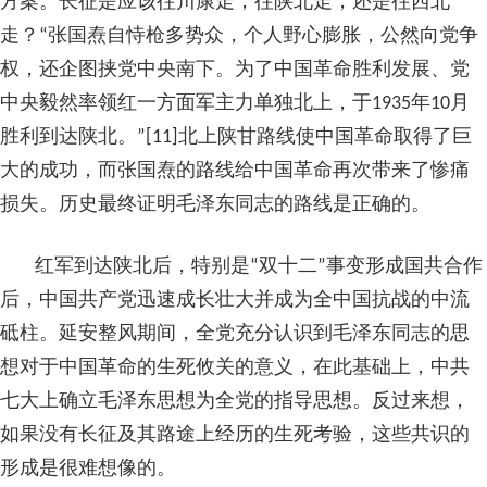
方案。长征是应该往川康走，往陕北走，还是往西北
走？“张国焘自恃枪多势众，个人野心膨胀，公然向党争
权，还企图挟党中央南下。为了中国革命胜利发展、党
中央毅然率领红一方面军主力单独北上，于1935年10月
胜利到达陕北。”[11]北上陕甘路线使中国革命取得了巨
大的成功，而张国焘的路线给中国革命再次带来了惨痛
损失。历史最终证明毛泽东同志的路线是正确的。
红军到达陕北后，特别是“双十二”事变形成国共合作
后，中国共产党迅速成长壮大并成为全中国抗战的中流
砥柱。延安整风期间，全党充分认识到毛泽东同志的思
想对于中国革命的生死攸关的意义，在此基础上，中共
七大上确立毛泽东思想为全党的指导思想。反过来想，
如果没有长征及其路途上经历的生死考验，这些共识的
形成是很难想像的。