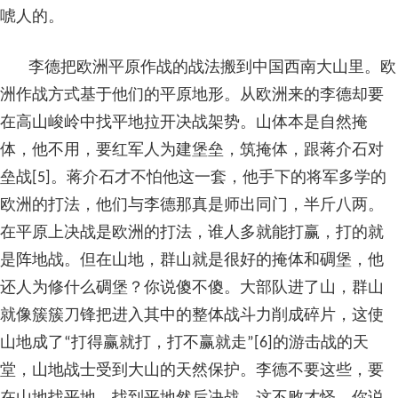
唬人的。
李德把欧洲平原作战的战法搬到中国西南大山里。欧
洲作战方式基于他们的平原地形。从欧洲来的李德却要
在高山峻岭中找平地拉开决战架势。山体本是自然掩
体，他不用，要红军人为建堡垒，筑掩体，跟蒋介石对
垒战[5]。蒋介石才不怕他这一套，他手下的将军多学的
欧洲的打法，他们与李德那真是师出同门，半斤八两。
在平原上决战是欧洲的打法，谁人多就能打赢，打的就
是阵地战。但在山地，群山就是很好的掩体和碉堡，他
还人为修什么碉堡？你说傻不傻。大部队进了山，群山
就像簇簇刀锋把进入其中的整体战斗力削成碎片，这使
山地成了“打得赢就打，打不赢就走”[6]的游击战的天
堂，山地战士受到大山的天然保护。李德不要这些，要