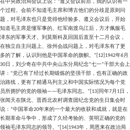
在中央政治局会议上说：“遵义会议前后，我的认识有一
个过程。会前不知道毛主席和博古他们的分歧是原则问
题，对毛泽东也只是觉得他经验多。遵义会议后，开始
知道毛主席是懂军事的。红军南渡乌江后，方才佩服毛
泽东的军事天才。到莫斯科及回国后直至十二月会议，
在独立自主问题上、徐州会战问题上，对毛泽东有了更
多的了解，认识到他是中国革命的旗帜。”[12]1942年6月
30日，刘少奇在中共中央山东分局纪念“七一”干部大会上
讲：“党已有了经过长期锻炼的坚强干部，也有正确的政
治路线，更有了精通马列主义和中国实际情况为每个党
员所拥护的党的领袖——毛泽东同志。”[13]同年7月1日，
张闻天在陕北、晋西北农村调查团纪念党的生日集会时
说：“中国革命20年来的一个最大的收获和成就，就是在
长期革命斗争中，形成了久经考验的、英明正确的党的
领袖毛泽东同志的领导。”[14]1943年，周恩来在政治局