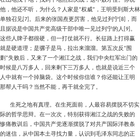
在山地找平地，找到平地然后决战，这不败才怪。你说
他，他还不听，为什么？人家是“权威”，王明受到斯大林
单独召见[7]。后来的张国焘更厉害，他见过列宁[8]，而
且据说是中国共产党高级干部中唯一见过列宁的人[9]。
这些人牌子都很硬，但一打仗就不行。长征路上打得赢
就是硬道理；是骡子是马，拉出来溜溜。第五次反“围
剿”失败后，又来了一个湘江之战，我们中央红军出门的
时候是八万多人，回来剩下三万多人，也就是说近三个
人中就有一个掉脑袋。这个时候你信谁？你还能让王明
那帮人干吗？当然不能，再干就全完了。
生死之地有真理。在生死面前，人最容易摆脱不切实
际的哲学思辩。在一次次，特别获得湘江之战的失败的
惨痛教训后，中国共产党逐渐摆脱了对共产国际洋教条
的迷信，从中国本土寻找力量，认识到毛泽东同志的正