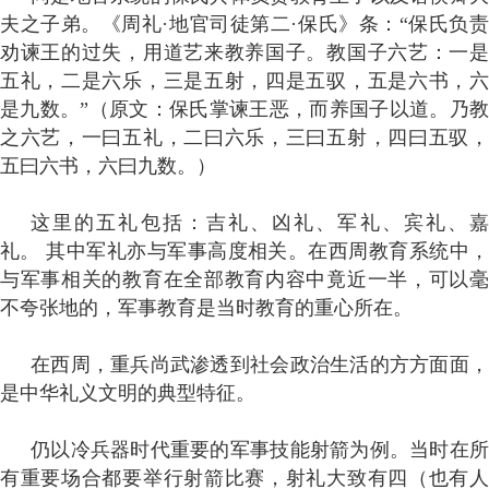
夫之子弟。《周礼·地官司徒第二·保氏》条：“保氏负责
劝谏王的过失，用道艺来教养国子。教国子六艺：一是
五礼，二是六乐，三是五射，四是五驭，五是六书，六
是九数。”（原文：保氏掌谏王恶，而养国子以道。乃教
之六艺，一曰五礼，二曰六乐，三曰五射，四曰五驭，
五曰六书，六曰九数。）
这里的五礼包括：吉礼、凶礼、军礼、宾礼、嘉
礼。
其中军礼亦与军事高度相关。在西周教育系统中
与军事相关的教育在全部教育内容中竟近一半，可以毫
不夸张地的，军事教育是当时教育的重心所在。
在西周，重兵尚武渗透到社会政治生活的方方面面，
是中华礼义文明的典型特征。
仍以冷兵器时代重要的军事技能射箭为例。当时在所
有重要场合都要举行射箭比赛，射礼大致有四（也有人