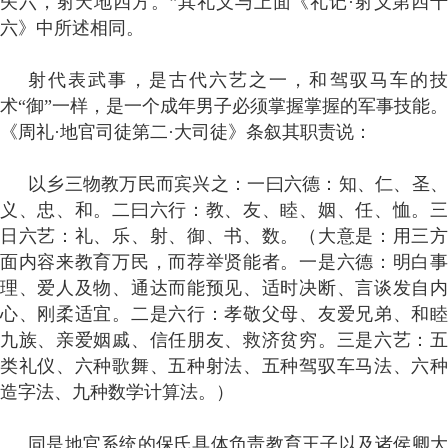
矢六，射天地四方。”其礼义与上面《礼记·射义第四十
六》中所述相同。
射代表武事，是古代六艺之一，和驾驭马车的技
术“御”一样，是一个成年男子必须掌握掌握的军事技能。
《周礼·地官司徒第二·大司徒》条叙其职责说：
以乡三物教万民而宾兴之：一曰六德：知、仁、圣、
义、忠、和。二曰六行：教、友、睦、姻、任、恤。三
日六艺：礼、乐、射、御、书、数。（大意是：用三方
面内容来教育万民，而荐举贤能者。一是六德：明白事
理、爱人及物、通达而能预见、适时决断、言谈发自内
心、刚柔适宜。二是六行：孝敬父母、友爱兄弟、和睦
九族、亲爱姻戚、信任朋友、救济贫穷。三是六艺：五
类礼仪、六种歌舞、五种射法、五种驾驭车马法、六种
造字法、九种数学计算法。）
同是地官系统的保氏具体负责教育王子以及诸侯卿大