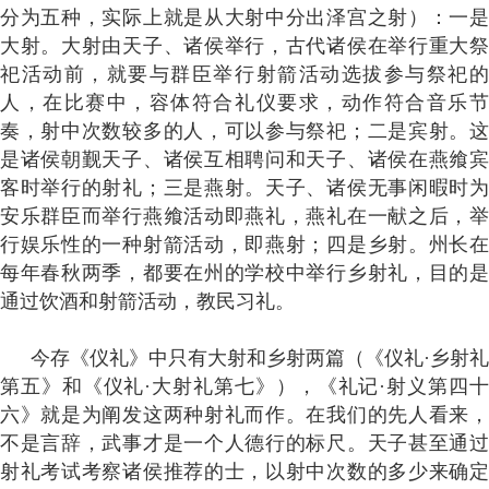
分为五种，实际上就是从大射中分出泽宫之射）：一是
大射。大射由天子、诸侯举行，古代诸侯在举行重大祭
祀活动前，就要与群臣举行射箭活动选拔参与祭祀的
人，在比赛中，容体符合礼仪要求，动作符合音乐节
奏，射中次数较多的人，可以参与祭祀；二是宾射。这
是诸侯朝觐天子、诸侯互相聘问和天子、诸侯在燕飨宾
客时举行的射礼；三是燕射。天子、诸侯无事闲暇时为
安乐群臣而举行燕飨活动即燕礼，燕礼在一献之后，举
行娱乐性的一种射箭活动，即燕射；四是乡射。州长在
每年春秋两季，都要在州的学校中举行乡射礼，目的是
通过饮酒和射箭活动，教民习礼。
今存《仪礼》中只有大射和乡射两篇（《仪礼·乡射礼
第五》和《仪礼·大射礼第七》），《礼记·射义第四十
六》就是为阐发这两种射礼而作。在我们的先人看来，
不是言辞，武事才是一个人德行的标尺。天子甚至通过
射礼考试考察诸侯推荐的士，以射中次数的多少来确定