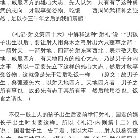
地，威服四方的雄心大志。先人认为，只有有了这种勇
武的志向，才能享受谷物、吃饭——西周尚武精神之强
烈，足以令三千年之后的我们震撼！
《礼记·射义第四十六》中解释这种“射礼”说：“男孩
子出生以后，要让射人用桑木之弓射出六只蓬草之箭：
一箭射天，一箭射地，四箭分射东南西北，表示敬天敬
地，威服四方。有天地四方的雄心大志，乃是男子分内
之事。所以一定要先立下这样的雄心大志，然后才敢享
受谷物，这就像是先干活后吃饭一样。”（原文：故男子
生，桑弧蓬矢六，以射天地四方。天地四方者，男子之
所有事也。故必先有志于其所有事，然后敢用谷也。饭
食之谓也。）
不仅一般士人的孩子出生后要前举行射礼，国君的嫡
长子出生时也要这样。所以《礼记·内则第十二》也
说：“国君世子生，告于君，接以大牢……射人以桑弧蓬