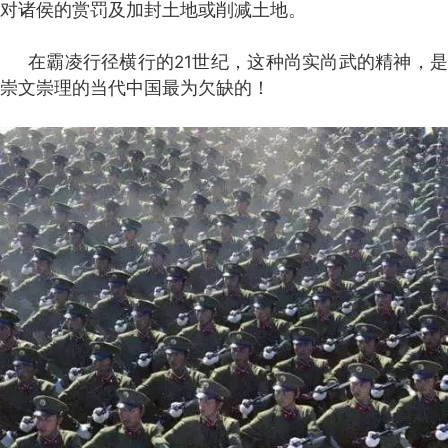
对诸侯的赏罚及加封土地或削减土地。
在霸凌行径横行的
21
世纪，这种尚实尚武的精神，
崇文崇理的当代中国最为欠缺的！