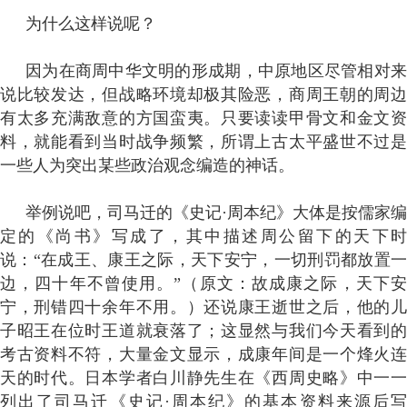
为什么这样说呢？
因为在商周中华文明的形成期，中原地区尽管相对来
说比较发达，但战略环境却极其险恶，商周王朝的周边
有太多充满敌意的方国蛮夷。只要读读甲骨文和金文资
料，就能看到当时战争频繁，所谓上古太平盛世不过是
一些人为突出某些政治观念编造的神话。
举例说吧，司马迁的《史记·周本纪》大体是按儒家编
定的《尚书》写成了，其中描述周公留下的天下时
说：“在成王、康王之际，天下安宁，一切刑罚都放置一
边，四十年不曾使用。”（原文：故成康之际，天下安
宁，刑错四十余年不用。）还说康王逝世之后，他的儿
子昭王在位时王道就衰落了；这显然与我们今天看到的
考古资料不符，大量金文显示，成康年间是一个烽火连
天的时代。日本学者白川静先生在《西周史略》中一一
列出了司马迁《史记·周本纪》的基本资料来源后写