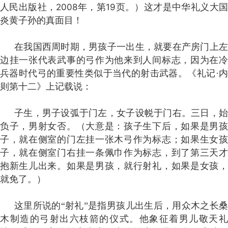
人民出版社，
2008
年，第
19
页。）这才是中华礼义大
炎黄子孙的真面目！
在我国西周时期，男孩子一出生，就要在产房门上左
边挂一张代表武事的弓作为他来到人间标志，因为在冷
兵器时代弓的重要性类似于当代的射击武器。《礼记·内
则第十二》上记载说：
子生，男子设弧于门左，女子设
帨
于门右。三日，
负子，男射女否。（大意是：孩子生下后，如果是男孩
子，就在侧室的门左挂一张木弓作为标志；如果生女孩
子，就在侧室门右挂一条佩巾作为标志，到了第三天才
抱新生儿出来。如果是男孩，就行射礼，如果是女孩，
就免了。）
这里所说的“射礼”是指男孩儿出生后，用众木之长桑
木制造的弓射出六枝箭的仪式。他象征着男儿敬天礼