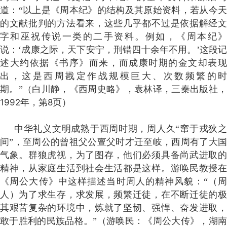
道：“以上是《周本纪》的结构及其原始资料，若从今天
的文献批判的方法看来，这些几乎都不过是依据解经文
字和巫祝传说一类的二手资料。例如，《周本纪》
说：‘成康之际，天下安宁，刑错四十余年不用。’这段记
述大约依据《书序》而来，而成康时期的金文却表现
出，这是西周戡定作战规模巨大、次数频繁的时
期。”（白川静，《西周史略》，袁林译，三秦出版社，
1992
年，第
8
页）
中华礼义文明成熟于西周时期，周人久“窜于戎狄之
间”，至周公的曾祖父公亶父时才迁至岐，西周有了大国
气象。群狼虎视，为了图存，他们必须具备尚武进取的
精神，从家庭生活到社会生活都是这样。游唤民教授在
《周公大传》中这样描述当时周人的精神风貌：“（周
人）为了求生存，求发展，频繁迁徒，在不断迁徒的极
其艰苦复杂的环境中，炼就了坚韧、强悍、奋发进取，
敢于胜利的民族品格。”
（游唤民：《周公大传》，湖