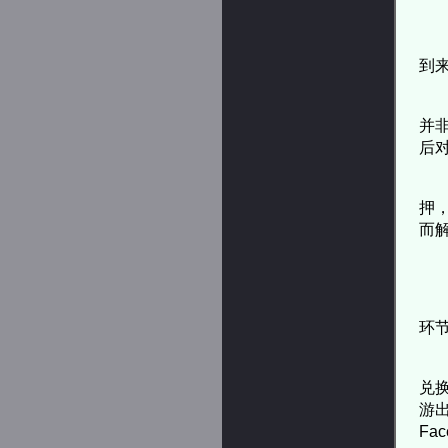
到
并
后
押
而
环
兑换
游出
F