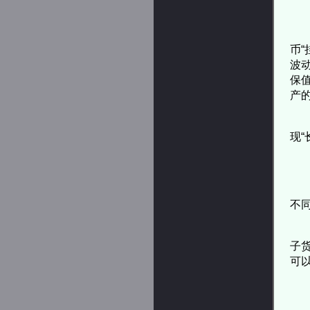
币“
波
保
产
现“
不
子
可