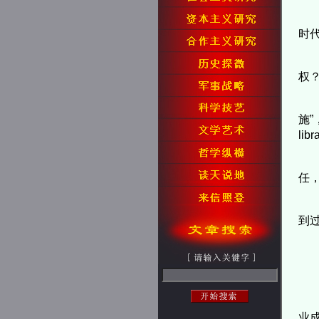
时
权
施
li
任
到
业