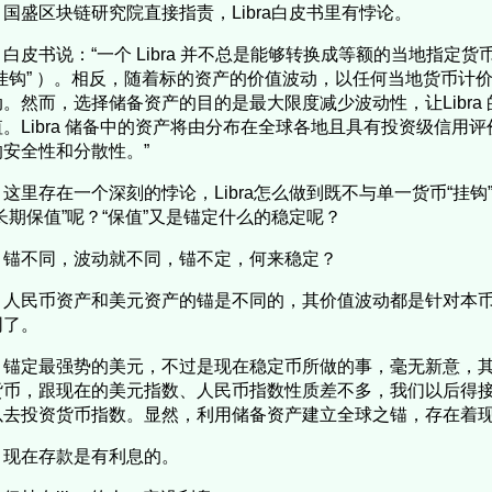
国盛区块链研究院直接指责，Libra白皮书里有悖论。
白皮书说：“一个 Libra 并不总是能够转换成等额的当地指定货币（
挂钩” ）。相反，随着标的资产的价值波动，以任何当地货币计价的 
动。然而，选择储备资产的目的是最大限度减少波动性，让Libra
值。Libra 储备中的资产将由分布在全球各地且具有投资级信用
的安全性和分散性。”
这里存在一个深刻的悖论，Libra怎么做到既不与单一货币“挂
长期保值”呢？“保值”又是锚定什么的稳定呢？
锚不同，波动就不同，锚不定，何来稳定？
人民币资产和美元资产的锚是不同的，其价值波动都是针对本
同了。
锚定最强势的美元，不过是现在稳定币所做的事，毫无新意，
货币，跟现在的美元指数、人民币指数性质差不多，我们以后得
以去投资货币指数。显然，利用储备资产建立全球之锚，存在着
现在存款是有利息的。