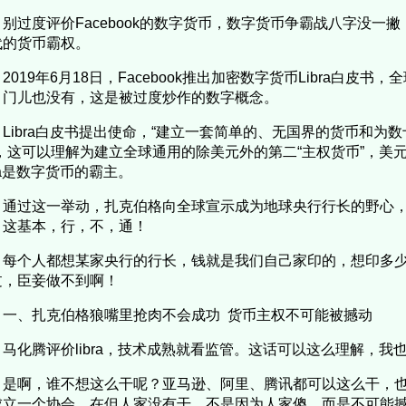
别过度评价Facebook的数字货币，数字货币争霸战八字没一
代的货币霸权。
2019年6月18日，Facebook推出加密数字货币Libra白皮书，
？门儿也没有，这是被过度炒作的数字概念。
Libra白皮书提出使命，“建立一套简单的、无国界的货币和为
”，这可以理解为建立全球通用的除美元外的第二“主权货币”，美
bra是数字货币的霸主。
通过这一举动，扎克伯格向全球宣示成为地球央行行长的野心
，这基本，行，不，通！
每个人都想某家央行的行长，钱就是我们自己家印的，想印多
过，臣妾做不到啊！
一、扎克伯格狼嘴里抢肉不会成功 货币主权不可能被撼动
马化腾评价libra，技术成熟就看监管。这话可以这么理解，
是啊，谁不想这么干呢？亚马逊、阿里、腾讯都可以这么干，
成立一个协会，在但人家没有干，不是因为人家傻，而是不可能