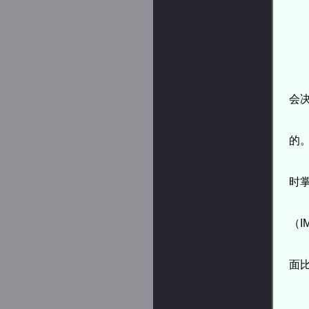
会
的
时
（I
面