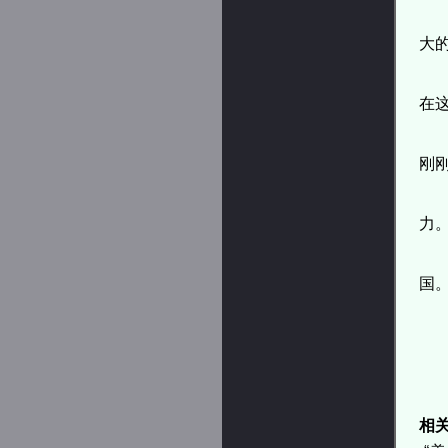
大
在
刚
力
国
相