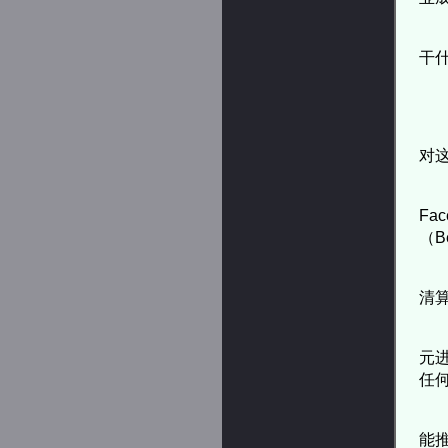
干
对
Fa
（B
清
元
任
能