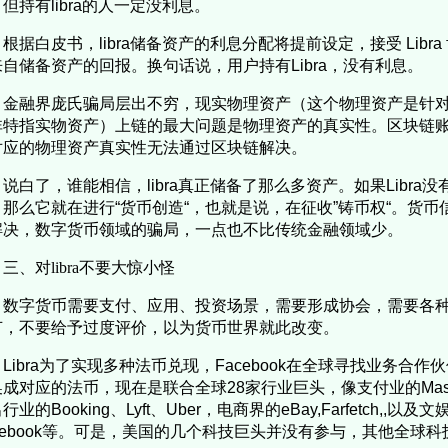
但持有libra的人一定没利息。
根据白皮书，libra储备资产的利息分配将提前设定，接受 Libra
来自储备资产的回报。换句话说，用户持有Libra，没有利息。
金融界庞氏骗局层出不穷，现实物理资产（这个物理资产是针
非特指实物资产）上链的最大问题是物理资产的真实性。区块链
对应的物理资产真实性无法通过区块链解决。
说白了，谁能相信，libra真正储备了那么多资产。如果Libr
，那么它就在进行“货币创造“，也就是说，在征收”铸币权“。货
解决，数字货币领域的骗局，一点也不比传统金融领域少。
三、对libra不要大惊小怪
数字货币需要支付、应用、投资场景，需要形成协会，需要各种尝
节，不要给予过度评价，以为货币世界就此改变。
Libra为了实现多种法币兑现，Facebook在全球寻找业务合作伙
成对应的法币，现在是联合全球28家行业巨头，像支付业的Masterca
行业的Booking、Lyft、Uber，电商界的eBay,Farfetch,,以及文
acebook等。可是，美国的几个科技巨头并没有参与，其他全球