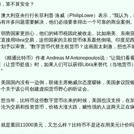
加，算不算安全？
澳大利亚央行行长菲利普·洛威（PhilipLowe）表示，“我认为，
仍有许多问题需要解决，他们必须要拿得出一个可靠的商业案例。
弱势国家更担心，他们的铸币税因此被收走。比如南美、东南
家直接用libra交易，这些国家的主权货币体系轰然倒塌。印度尼
计划予以审查。”数字货币代替主权货币？这画面太刺激，想也不
《精通比特币》作者 Andreas M Antonopoulos说：“让
策（让货币贬值）时，如果人们可以获得Libra来替代（当地货
”
美国国内没有一边倒，联储主席鲍威尔态度暧昧，美国参议院银行委
一个关于该公司创建虚拟货币野心的听证会。
想当年，比特币这些数字货币出来的时候，美国也没支持，在
，沦为交易和投资货币，价格大涨大跌，赌性强的人这两天正在疯狂
。
就是重回11000美元，又怎么样？比特币不是还在用美元计价