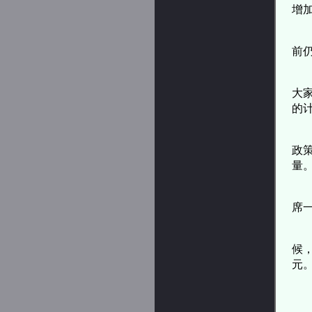
增
前
大
的
政
量。
席
候
元